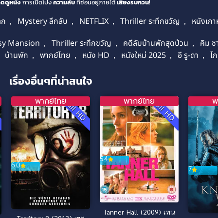
ดดูหนัง
การเปิดโปง
ความลับ
ที่ซ่อนอยู่ภายใต้
เสียงรบกวน
!
ลก
,
Mystery ลึกลับ
,
NETFLIX
,
Thriller ระทึกขวัญ
,
หนังเกา
sy Mansion
,
Thriller ระทึกขวัญ
,
คดีลับบ้านพักสุดป่วน
,
คิม 
,
บ้านพัก
,
พากย์ไทย
,
หนัง HD
,
หนังใหม่ 2025
,
อี รู-ดา
,
โก
เรื่องอื่นๆที่น่าสนใจ
พากย์ไทย
พากย์ไทย
พ
D
Full HD
Full HD
5.4
6.0
7
Tanner Hall (2009) เทน