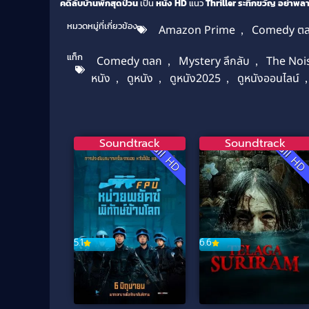
คดีลับบ้านพักสุดป่วน
เป็น
หนัง HD
แนว
Thriller ระทึกขวัญ
อย่าพลา
หมวดหมู่ที่เกี่ยวข้อง
Amazon Prime
,
Comedy ต
แท็ก
Comedy ตลก
,
Mystery ลึกลับ
,
The Noi
หนัง
,
ดูหนัง
,
ดูหนัง2025
,
ดูหนังออนไลน์
Soundtrack
Soundtrack
Full HD
Full H
5.1
6.6