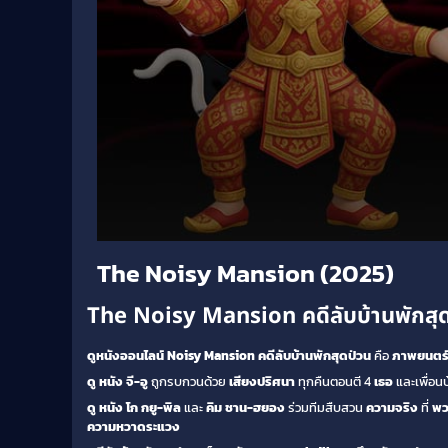
Volume
The Noisy Mansion (2025)
90%
The Noisy Mansion คดีลับบ้านพักสุด
ดูหนังออนไลน์ Noisy Mansion คดีลับบ้านพักสุดป่วน
คือ
ภาพยนตร
ดู หนัง
จี-อู
ถูกรบกวนด้วย
เสียงปริศนา
ทุกคืนตอนตี 4
เธอ
และเพื่อน
ดู หนัง
โก กยู-พิล
และ
คิม ชาน-ฮยอง
ร่วมทีมสืบสวน
ความจริง
ที่
พว
ความหวาดระแวง