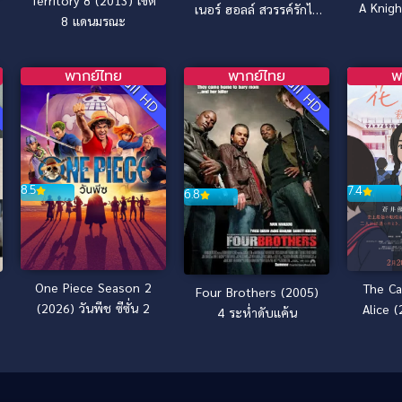
Territory 8 (2013) เขต
A Knigh
เนอร์ ฮอลล์ สวรรค์รักไม่
8 แดนมรณะ
สิ้นสุด
พากย์ไทย
พากย์ไทย
พ
D
Full HD
Full HD
8.5
7.4
6.8
One Piece Season 2
The Ca
Four Brothers (2005)
(2026) วันพีช ซีซั่น 2
Alice 
4 ระห่ำดับแค้น
อลิซ ป