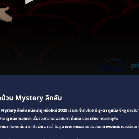
ป่วน Mystery ลึกลับ
์
Mystery ลึกลับ
หนังน่าดู
หนังใหม่ 2025
เรื่องนี้กำกับโดย
อี รู-ดา
ดูหนัง
จี-อู
ย้ายไปท
บ้าน
ดู หนัง
พวกเขา
เริ่มรวมตัวกันเพื่อสืบหา
ต้นตอ
ของ
เสียง
ที่ดังทะลุพื้น
กเขา
ค้นพบนั้นน่าตกใจ
มัน
อาจนำไปสู่
อาชญากรรม
อันซับซ้อน
ภาพยนตร์
เรื่องนี้แส