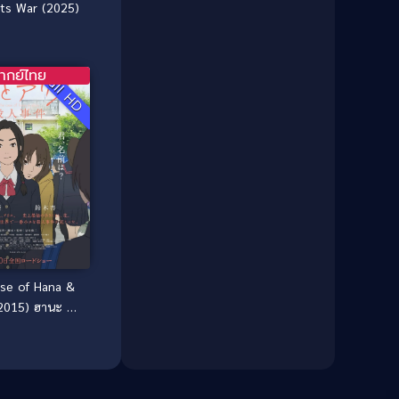
1981
1980
Comedy ตลก
(46)
ts War (2025)
1979
1978
Comedy ตลกขบขัน
(4)
1976
1975
ากย์ไทย
Full HD
Coming of Age ก้าวพ้นวัย
(1)
1974
1972
1971
1970
Coming-of-Age
(3)
1969
1968
Coming-of-age ชีวิตวัยรุ่น
(21)
1964
1963
1962
1956
Community
(1)
1954
1950
Crime อาชญากรรม
(289)
1940
Crime อาชญากรรม
(78)
se of Hana &
Cult Film
(4)
(2015) ฮานะ &
ริศนาโรงเรียน
Culture
(8)
หลอน
Dance เต้น
(13)