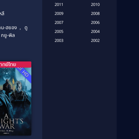
(20)
2011
2010
หลี
2009
Based on Novel
(6)
2008
2007
2006
Betrayal
(1)
ชาน-ฮยอง
,
ดู
2005
2004
 กยู-พิล
Biography
(3)
2003
2002
2001
2000
Biography ชีวประวัติ
(26)
1999
1998
ากย์ไทย
Biography ชีวิตจริง
(41)
Full HD
1997
1996
1995
1994
Black Comedy
(10)
1993
1992
Classic หนังคลาสสิก
(25)
1991
1990
Classic หนังคลาสสิก
(134)
1989
1988
1987
1986
Classic หนังคลาสสิก
(21)
1985
1984
Comedy ตลก
(515)
1983
1982