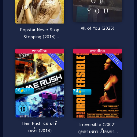
All of You (2025)
Popstar Never Stop
Stopping (2016)
ป๊อปสตาร์ คนมันป๊อป
สต๊อปไม่ได้ [ซับไทย]
พากย์ไทย
พากย์ไทย
Full HD
Full HD
3.8
7.4
Time Rush ฉะ นาที
Irreversible (2002)
ระห่ำ (2016)
กุหลาบขาว เปื้อนคาว