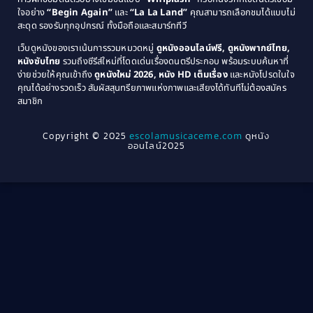
1976
1975
Coming-of-Age
(3)
ใจอย่าง
“Begin Again”
และ
“La La Land”
คุณสามารถเลือกชมได้แบบไม่
1974
1972
สะดุด รองรับทุกอุปกรณ์ ทั้งมือถือและสมาร์ททีวี
Coming-of-age ชีวิตวัยรุ่น
(21)
1971
1970
เว็บดูหนังของเราเน้นการรวมหมวดหมู่
ดูหนังออนไลน์ฟรี, ดูหนังพากย์ไทย,
หนังซับไทย
รวมถึงซีรีส์ใหม่ที่โดดเด่นเรื่องดนตรีประกอบ พร้อมระบบค้นหาที่
1969
1968
Community
(1)
ง่ายช่วยให้คุณเข้าถึง
ดูหนังใหม่ 2026, หนัง HD เต็มเรื่อง
และหนังโปรดในใจ
1964
1963
คุณได้อย่างรวดเร็ว สัมผัสสุนทรียภาพแห่งภาพและเสียงได้ทันทีไม่ต้องสมัคร
Crime อาชญากรรม
(289)
สมาชิก
1962
1956
1954
1950
Crime อาชญากรรม
(78)
Copyright © 2025
escolamusicaceme.com
ดูหนัง
1940
ออนไลน์2025
Cult Film
(4)
Culture
(8)
Dance เต้น
(13)
Dark Comedy ตลกร้าย
(11)
Detective
(21)
Detective สืบสวน
(40)