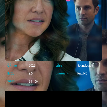
ปีที่ฉาย
2025
เสียง
Soundtrack
IMDb
7.5
ระบบภาพ
Full HD
รับชม
54 ครั้ง