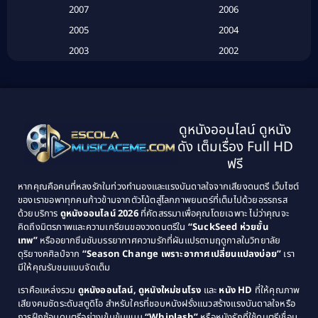
Biography
(3)
2007
2006
2005
2004
Biography ชีวประวัติ
(26)
2003
2002
Biography ชีวิตจริง
(41)
2001
2000
1999
1998
Black Comedy
(10)
1997
1996
Classic หนังคลาสสิก
(25)
ดูหนังออนไลน์ ดูหนัง
1995
1994
ดัง เต็มเรื่อง Full HD
Classic หนังคลาสสิก
(134)
1993
1992
ฟรี
1991
1990
Classic หนังคลาสสิก
(21)
หากคุณคือคนที่หลงรักในท่วงทำนองและแรงบันดาลใจจากเสียงดนตรี เว็บไซต์
1989
1988
ของเราขอพาทุกคนก้าวข้ามจากตัวโน้ตสู่โลกภาพยนตร์ที่เต็มไปด้วยอรรถรส
Comedy ตลก
(515)
ด้วยบริการ
ดูหนังออนไลน์ 2026
ที่คัดสรรมาเพื่อคุณโดยเฉพาะ ไม่ว่าคุณจะ
1987
1986
คิดถึงมิตรภาพและความเกรียนของวงดนตรีใน
“SuckSeed ห่วยขั้น
1985
1984
Comedy ตลก
(46)
เทพ”
หรืออยากซึมซับบรรยากาศความรักที่ผันแปรตามฤดูกาลในวิทยาลัย
ดุริยางคศิลป์จาก
“Season Change เพราะอากาศเปลี่ยนแปลงบ่อย”
เรา
1983
1982
มีให้คุณรับชมแบบจัดเต็ม
Comedy ตลกขบขัน
(4)
1981
1980
เราคือแหล่งรวม
ดูหนังออนไลน์, ดูหนังใหม่ชนโรง
และ
หนัง HD
ที่ให้คุณภาพ
1979
Coming of Age ก้าวพ้นวัย
(1)
1978
เสียงคมชัดระดับสตูดิโอ สำหรับใครที่ชอบหนังฝรั่งแนวสร้างแรงบันดาลใจหรือ
การฝึกซ้อมดนตรีอย่างเข้มข้นแบบ
“Whiplash”
หรือหนังรักที่ใช้ดนตรีเชื่อม