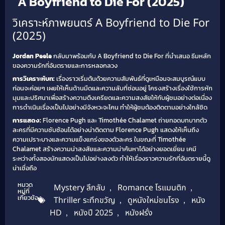
A Boyfriend to Die For (2025)
วิเคราะห์ภาพยนตร์ A Boyfriend to Die For
(2025)
Jordan Peele
กลับมาพร้อมกับ A Boyfriend to Die For ที่นำเสนอ ธีมหลัก
ของความรักที่อันตรายและการหลอกลวง
การวิเคราะห์บท:
เรื่องราวเริ่มต้นด้วยความสัมพันธ์ที่ดูเหมือนจะสมบูรณ์แบบ
ก่อนจะค่อยๆ เผยให้เห็นด้านมืดและความลับที่ซ่อนอยู่ โครงสร้างเรื่องใช้การหัก
มุมและปริศนาเพื่อสร้างความตึงเครียดและความสงสัยให้กับผู้ชมอย่างต่อเนื่อง
การดำเนินเรื่องเป็นไปอย่างมีจังหวะจะโคน ทำให้ผู้ชมต้องติดตามอย่างใกล้ชิด
การแสดง:
Florence Pugh และ Timothée Chalamet ถ่ายทอดบทบาทตัว
ละครที่มีความซับซ้อนได้อย่างน่าติดตาม Florence Pugh แสดงให้เห็นถึง
ความเปราะบางและความแข็งแกร่งของตัวละคร ในขณะที่ Timothée
Chalamet สร้างความน่าสงสัยและความน่าค้นหาได้อย่างยอดเยี่ยม เคมี
ระหว่างทั้งสองนักแสดงเป็นไปอย่างลงตัว ทำให้เรื่องราวความรักที่อันตรายนี้ดู
น่าเชื่อถือ
หมวด
Mystery ลึกลับ
,
Romance โรแมนติก
,
หมู่ที่
เกี่ยวข้อง
Thriller ระทึกขวัญ
,
ดูหนังใหม่ชนโรง
,
หนัง
HD
,
หนังปี 2025
,
หนังฝรั่ง