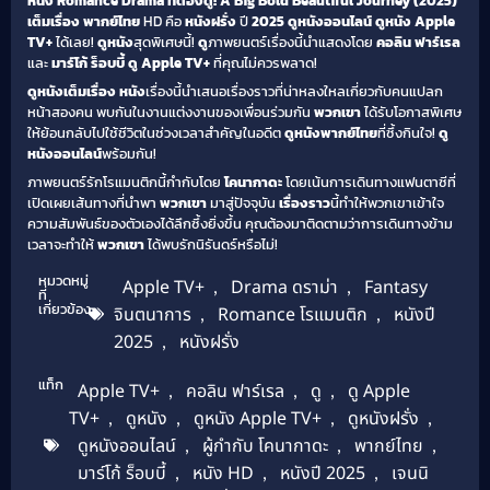
หนัง Romance Drama ที่ต้องดู! A Big Bold Beautiful Journey (2025)
เต็มเรื่อง พากย์ไทย
HD คือ
หนังฝรั่ง
ปี
2025
ดูหนังออนไลน์
ดูหนัง Apple
TV+
ได้เลย!
ดูหนัง
สุดพิเศษนี้!
ดู
ภาพยนตร์เรื่องนี้นำแสดงโดย
คอลิน ฟาร์เรล
และ
มาร์โก้ ร็อบบี้
ดู Apple TV+
ที่คุณไม่ควรพลาด!
ดูหนังเต็มเรื่อง
หนัง
เรื่องนี้นำเสนอเรื่องราวที่น่าหลงใหลเกี่ยวกับคนแปลก
หน้าสองคน พบกันในงานแต่งงานของเพื่อนร่วมกัน
พวกเขา
ได้รับโอกาสพิเศษ
ให้ย้อนกลับไปใช้ชีวิตในช่วงเวลาสำคัญในอดีต
ดูหนังพากย์ไทย
ที่ซึ้งกินใจ!
ดู
หนังออนไลน์
พร้อมกัน!
ภาพยนตร์รักโรแมนติกนี้กำกับโดย
โคนากาดะ
โดยเน้นการเดินทางแฟนตาซีที่
เปิดเผยเส้นทางที่นำพา
พวกเขา
มาสู่ปัจจุบัน
เรื่องราว
นี้ทำให้พวกเขาเข้าใจ
ความสัมพันธ์ของตัวเองได้ลึกซึ้งยิ่งขึ้น คุณต้องมาติดตามว่าการเดินทางข้าม
เวลาจะทำให้
พวกเขา
ได้พบรักนิรันดร์หรือไม่!
หมวดหมู่
Apple TV+
,
Drama ดราม่า
,
Fantasy
ที่
เกี่ยวข้อง
จินตนาการ
,
Romance โรแมนติก
,
หนังปี
2025
,
หนังฝรั่ง
แท็ก
Apple TV+
,
คอลิน ฟาร์เรล
,
ดู
,
ดู Apple
TV+
,
ดูหนัง
,
ดูหนัง Apple TV+
,
ดูหนังฝรั่ง
,
ดูหนังออนไลน์
,
ผู้กำกับ โคนากาดะ
,
พากย์ไทย
,
มาร์โก้ ร็อบบี้
,
หนัง HD
,
หนังปี 2025
,
เจนนิ