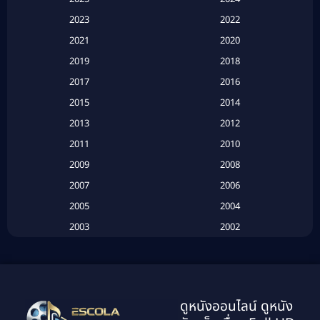
Apple TV+
(120)
2023
2022
Based on a True Story สร้างจากเรื่องจริง
(2)
2021
2020
2019
2018
Based on a True Story เรื่องจริง
(20)
2017
2016
Based on a True Story เรื่องจริง
(16)
2015
2014
2013
2012
Based on Novel
(6)
2011
2010
Betrayal
(1)
2009
2008
Biography
(3)
2007
2006
2005
2004
Biography ชีวประวัติ
(26)
2003
2002
Biography ชีวิตจริง
(41)
2001
2000
1999
1998
Black Comedy
(10)
1997
1996
Classic หนังคลาสสิก
(134)
ดูหนังออนไลน์ ดูหนัง
1995
1994