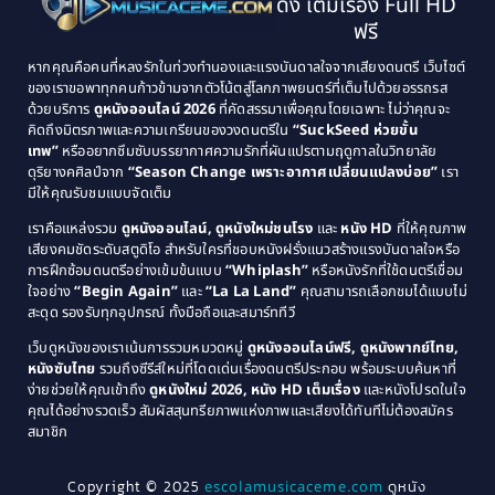
ดัง เต็มเรื่อง Full HD
Classic หนังคลาสสิก
(21)
1993
1992
ฟรี
1991
1990
Classic หนังคลาสสิก
(25)
หากคุณคือคนที่หลงรักในท่วงทำนองและแรงบันดาลใจจากเสียงดนตรี เว็บไซต์
1989
1988
ของเราขอพาทุกคนก้าวข้ามจากตัวโน้ตสู่โลกภาพยนตร์ที่เต็มไปด้วยอรรถรส
Comedy ตลก
(46)
ด้วยบริการ
ดูหนังออนไลน์ 2026
ที่คัดสรรมาเพื่อคุณโดยเฉพาะ ไม่ว่าคุณจะ
1987
1986
คิดถึงมิตรภาพและความเกรียนของวงดนตรีใน
“SuckSeed ห่วยขั้น
1985
1984
Comedy ตลก
(515)
เทพ”
หรืออยากซึมซับบรรยากาศความรักที่ผันแปรตามฤดูกาลในวิทยาลัย
ดุริยางคศิลป์จาก
“Season Change เพราะอากาศเปลี่ยนแปลงบ่อย”
เรา
1983
1982
มีให้คุณรับชมแบบจัดเต็ม
Comedy ตลกขบขัน
(4)
1981
1980
เราคือแหล่งรวม
ดูหนังออนไลน์, ดูหนังใหม่ชนโรง
และ
หนัง HD
ที่ให้คุณภาพ
1979
Coming of Age ก้าวพ้นวัย
(1)
1978
เสียงคมชัดระดับสตูดิโอ สำหรับใครที่ชอบหนังฝรั่งแนวสร้างแรงบันดาลใจหรือ
การฝึกซ้อมดนตรีอย่างเข้มข้นแบบ
“Whiplash”
หรือหนังรักที่ใช้ดนตรีเชื่อม
1976
1975
Coming-of-Age
(3)
ใจอย่าง
“Begin Again”
และ
“La La Land”
คุณสามารถเลือกชมได้แบบไม่
1974
1972
สะดุด รองรับทุกอุปกรณ์ ทั้งมือถือและสมาร์ททีวี
Coming-of-age ชีวิตวัยรุ่น
(21)
1971
1970
เว็บดูหนังของเราเน้นการรวมหมวดหมู่
ดูหนังออนไลน์ฟรี, ดูหนังพากย์ไทย,
หนังซับไทย
รวมถึงซีรีส์ใหม่ที่โดดเด่นเรื่องดนตรีประกอบ พร้อมระบบค้นหาที่
1969
1968
Community
(1)
ง่ายช่วยให้คุณเข้าถึง
ดูหนังใหม่ 2026, หนัง HD เต็มเรื่อง
และหนังโปรดในใจ
1964
1963
คุณได้อย่างรวดเร็ว สัมผัสสุนทรียภาพแห่งภาพและเสียงได้ทันทีไม่ต้องสมัคร
Crime อาชญากรรม
(78)
สมาชิก
1962
1956
1954
1950
Crime อาชญากรรม
(289)
Copyright © 2025
escolamusicaceme.com
ดูหนัง