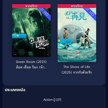
หลุม ภาค 2
พากย์ไทย
พากย์ไทย
Full HD
Full HD
7.0
Green Room (2015)
The Shore of Life
ล็อค เชือด ร็อก (ห้าม
(2025) จากกันด้วยรัก
กระตุก)
ประเภทหนัง
Action บู๊
(37)