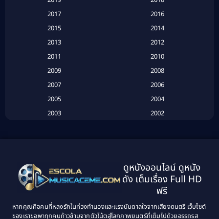
2019
2018
Based on a True Story เรื่องจริง
(20)
2017
2016
Based on a True Story เรื่องจริง
(16)
2015
2014
2013
2012
Based on Novel
(6)
2011
2010
Betrayal
(1)
2009
2008
Biography
(3)
2007
2006
2005
2004
Biography ชีวประวัติ
(26)
2003
2002
Biography ชีวิตจริง
(41)
2001
2000
1999
1998
Black Comedy
(10)
1997
1996
Classic หนังคลาสสิก
(134)
ดูหนังออนไลน์ ดูหนัง
1995
1994
ดัง เต็มเรื่อง Full HD
Classic หนังคลาสสิก
(21)
1993
1992
ฟรี
1991
1990
Classic หนังคลาสสิก
(25)
หากคุณคือคนที่หลงรักในท่วงทำนองและแรงบันดาลใจจากเสียงดนตรี เว็บไซต์
1989
1988
ของเราขอพาทุกคนก้าวข้ามจากตัวโน้ตสู่โลกภาพยนตร์ที่เต็มไปด้วยอรรถรส