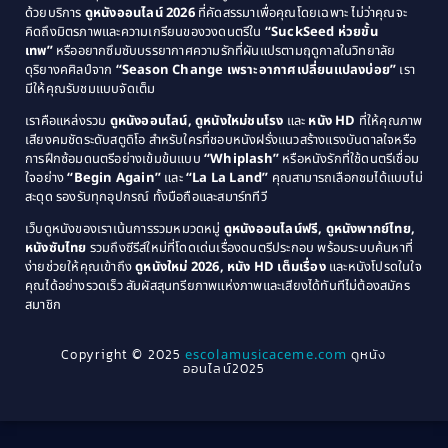
Comedy ตลก
(46)
ด้วยบริการ
ดูหนังออนไลน์ 2026
ที่คัดสรรมาเพื่อคุณโดยเฉพาะ ไม่ว่าคุณจะ
1987
1986
คิดถึงมิตรภาพและความเกรียนของวงดนตรีใน
“SuckSeed ห่วยขั้น
1985
1984
Comedy ตลก
(515)
เทพ”
หรืออยากซึมซับบรรยากาศความรักที่ผันแปรตามฤดูกาลในวิทยาลัย
ดุริยางคศิลป์จาก
“Season Change เพราะอากาศเปลี่ยนแปลงบ่อย”
เรา
1983
1982
มีให้คุณรับชมแบบจัดเต็ม
Comedy ตลกขบขัน
(4)
1981
1980
เราคือแหล่งรวม
ดูหนังออนไลน์, ดูหนังใหม่ชนโรง
และ
หนัง HD
ที่ให้คุณภาพ
1979
Coming of Age ก้าวพ้นวัย
(1)
1978
เสียงคมชัดระดับสตูดิโอ สำหรับใครที่ชอบหนังฝรั่งแนวสร้างแรงบันดาลใจหรือ
การฝึกซ้อมดนตรีอย่างเข้มข้นแบบ
“Whiplash”
หรือหนังรักที่ใช้ดนตรีเชื่อม
1976
1975
Coming-of-Age
(3)
ใจอย่าง
“Begin Again”
และ
“La La Land”
คุณสามารถเลือกชมได้แบบไม่
1974
1972
สะดุด รองรับทุกอุปกรณ์ ทั้งมือถือและสมาร์ททีวี
Coming-of-age ชีวิตวัยรุ่น
(21)
1971
1970
เว็บดูหนังของเราเน้นการรวมหมวดหมู่
ดูหนังออนไลน์ฟรี, ดูหนังพากย์ไทย,
หนังซับไทย
รวมถึงซีรีส์ใหม่ที่โดดเด่นเรื่องดนตรีประกอบ พร้อมระบบค้นหาที่
1969
1968
Community
(1)
ง่ายช่วยให้คุณเข้าถึง
ดูหนังใหม่ 2026, หนัง HD เต็มเรื่อง
และหนังโปรดในใจ
1964
1963
คุณได้อย่างรวดเร็ว สัมผัสสุนทรียภาพแห่งภาพและเสียงได้ทันทีไม่ต้องสมัคร
Crime อาชญากรรม
(78)
สมาชิก
1962
1956
1954
1950
Crime อาชญากรรม
(289)
Copyright © 2025
escolamusicaceme.com
ดูหนัง
1940
ออนไลน์2025
Cult Film
(4)
Culture
(8)