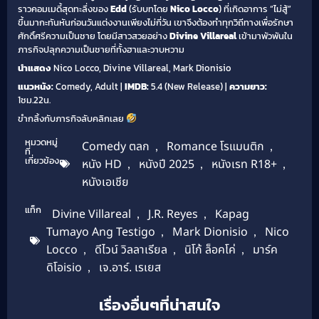
ราวคอมเมดี้สุดทะลึ่งของ
Edd
(รับบทโดย
Nico Locco
) ที่เกิดอาการ “ไม่สู้”
ขึ้นมากะทันหันก่อนวันแต่งงานเพียงไม่กี่วัน เขาจึงต้องทำทุกวิถีทางเพื่อรักษา
ศักดิ์ศรีความเป็นชาย โดยมีสาวสวยอย่าง
Divine Villareal
เข้ามาพัวพันใน
ภารกิจปลุกความเป็นชายที่ทั้งฮาและวาบหวาม
นำแสดง
Nico Locco, Divine Villareal, Mark Dionisio
แนวหนัง:
Comedy, Adult |
IMDB:
5.4 (New Release) |
ความยาว:
1ชม.22น.
ขำกลิ้งกับภารกิจลับคลิกเลย
หมวดหมู่
Comedy ตลก
,
Romance โรแมนติก
,
ที่
เกี่ยวข้อง
หนัง HD
,
หนังปี 2025
,
หนังเรท R18+
,
หนังเอเชีย
แท็ก
Divine Villareal
,
J.R. Reyes
,
Kapag
Tumayo Ang Testigo
,
Mark Dionisio
,
Nico
Locco
,
ดีไวน์ วิลลาเรียล
,
นิโก้ ล็อคโค่
,
มาร์ค
ดิโอisio
,
เจ.อาร์. เรเยส
เรื่องอื่นๆที่น่าสนใจ