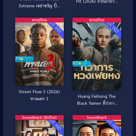
Pit (2026) จากเถ้าถ่าน
Extreme เขย่าขวัญ ปั่น
นรกใต้ดิน
ประสาท (2023)
พากย์ไทย
พากย์ไทย
Full HD
Full HD
7.5
6.2
Street Flow 3 (2026)
Huang Feihong The
ทางแยก 3
Black Yamen ที่ว่าการ
หวงเฟยหง (2025)
Soundtrack (ซับไทย)
Soundtrack
Full HD
Full HD