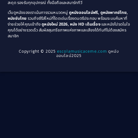
1974
1972
สะดุด รองรับทุกอุปกรณ์ ทั้งมือถือและสมาร์ททีวี
Coming-of-age ชีวิตวัยรุ่น
(21)
1971
1970
เว็บดูหนังของเราเน้นการรวมหมวดหมู่
ดูหนังออนไลน์ฟรี, ดูหนังพากย์ไทย,
หนังซับไทย
รวมถึงซีรีส์ใหม่ที่โดดเด่นเรื่องดนตรีประกอบ พร้อมระบบค้นหาที่
1969
1968
Community
(1)
ง่ายช่วยให้คุณเข้าถึง
ดูหนังใหม่ 2026, หนัง HD เต็มเรื่อง
และหนังโปรดในใจ
1964
1963
คุณได้อย่างรวดเร็ว สัมผัสสุนทรียภาพแห่งภาพและเสียงได้ทันทีไม่ต้องสมัคร
Crime อาชญากรรม
(78)
สมาชิก
1962
1956
1954
1950
Crime อาชญากรรม
(289)
Copyright © 2025
escolamusicaceme.com
ดูหนัง
1940
ออนไลน์2025
Cult Film
(4)
Culture
(8)
Dance เต้น
(13)
Dark Comedy ตลกร้าย
(11)
Detective
(21)
Detective สืบสวน
(46)
Detective สืบสวน
(40)