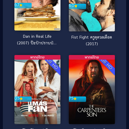
6.7
6.0
Dan in Real Life
Fist Fight ครูดุดวลเดือด
(2007) ป๊ะป๋าปราบป่วน
(2017)
ก๊วนยกบ้าน
พากย์ไทย
พากย์ไทย
Full HD
Full HD
0.5
7.5