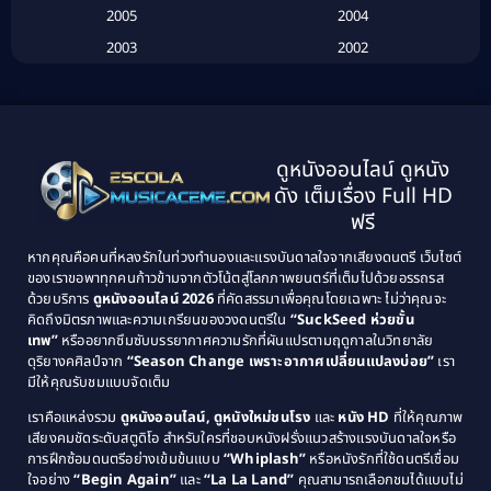
2005
2004
Biography ชีวประวัติ
(26)
2003
2002
Biography ชีวิตจริง
(41)
2001
2000
1999
1998
Black Comedy
(10)
1997
1996
Classic หนังคลาสสิก
(134)
ดูหนังออนไลน์ ดูหนัง
1995
1994
ดัง เต็มเรื่อง Full HD
Classic หนังคลาสสิก
(21)
1993
1992
ฟรี
1991
1990
Classic หนังคลาสสิก
(25)
หากคุณคือคนที่หลงรักในท่วงทำนองและแรงบันดาลใจจากเสียงดนตรี เว็บไซต์
1989
1988
ของเราขอพาทุกคนก้าวข้ามจากตัวโน้ตสู่โลกภาพยนตร์ที่เต็มไปด้วยอรรถรส
Comedy ตลก
(46)
ด้วยบริการ
ดูหนังออนไลน์ 2026
ที่คัดสรรมาเพื่อคุณโดยเฉพาะ ไม่ว่าคุณจะ
1987
1986
คิดถึงมิตรภาพและความเกรียนของวงดนตรีใน
“SuckSeed ห่วยขั้น
1985
1984
Comedy ตลก
(515)
เทพ”
หรืออยากซึมซับบรรยากาศความรักที่ผันแปรตามฤดูกาลในวิทยาลัย
ดุริยางคศิลป์จาก
“Season Change เพราะอากาศเปลี่ยนแปลงบ่อย”
เรา
1983
1982
มีให้คุณรับชมแบบจัดเต็ม
Comedy ตลกขบขัน
(4)
1981
1980
เราคือแหล่งรวม
ดูหนังออนไลน์, ดูหนังใหม่ชนโรง
และ
หนัง HD
ที่ให้คุณภาพ
1979
Coming of Age ก้าวพ้นวัย
(1)
1978
เสียงคมชัดระดับสตูดิโอ สำหรับใครที่ชอบหนังฝรั่งแนวสร้างแรงบันดาลใจหรือ
การฝึกซ้อมดนตรีอย่างเข้มข้นแบบ
“Whiplash”
หรือหนังรักที่ใช้ดนตรีเชื่อม
1976
1975
Coming-of-Age
(3)
ใจอย่าง
“Begin Again”
และ
“La La Land”
คุณสามารถเลือกชมได้แบบไม่