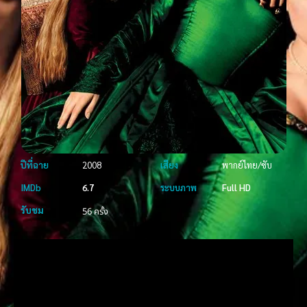
ปีที่ฉาย
2008
เสียง
พากย์ไทย/ซับ
IMDb
6.7
ระบบภาพ
Full HD
รับชม
56 ครั้ง