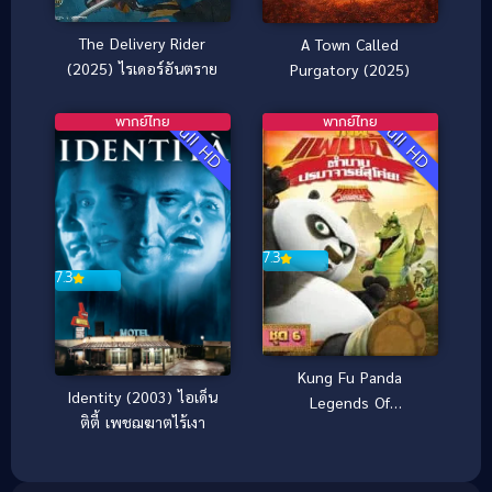
The Delivery Rider
A Town Called
(2025) ไรเดอร์อันตราย
Purgatory (2025)
พากย์ไทย
พากย์ไทย
Full HD
Full HD
7.3
7.3
Kung Fu Panda
Identity (2003) ไอเด็น
Legends Of
ติตี้ เพชฌฆาตไร้เงา
Awesomeness Vol.6
กังฟูแพนด้า ตำนาน
ปรมาจารย์สุโค่ย! ชุด 6