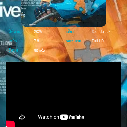
ปีที่ฉาย
2025
เสียง
Soundtrack
IMDb
7.8
ระบบภาพ
Full HD
รับชม
50 ครั้ง