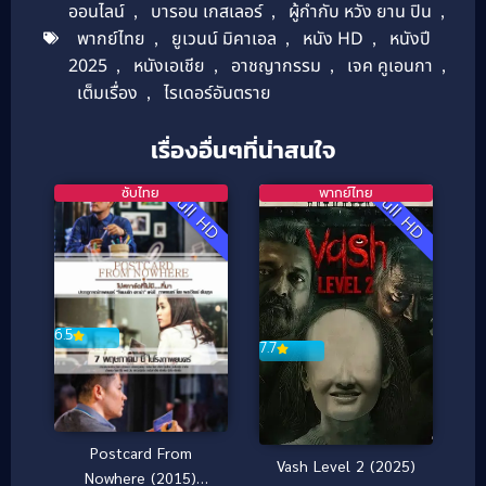
ออนไลน์
,
บารอน เกสเลอร์
,
ผู้กำกับ หวัง ยาน ปิน
,
พากย์ไทย
,
ยูเวนน์ มิคาเอล
,
หนัง HD
,
หนังปี
2025
,
หนังเอเชีย
,
อาชญากรรม
,
เจค คูเอนกา
,
เต็มเรื่อง
,
ไรเดอร์อันตราย
เรื่องอื่นๆที่น่าสนใจ
ซับไทย
พากย์ไทย
Full HD
Full HD
6.5
7.7
Postcard From
Vash Level 2 (2025)
Nowhere (2015)