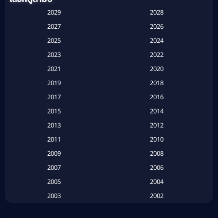
Anthology
(1)
2029
2028
Apple TV
(20)
2027
2026
2025
2024
Apple TV+
(120)
2023
2022
Based on a True Story สร้างจากเรื่องจริง
(2)
2021
2020
2019
2018
Based on a True Story เรื่องจริง
(16)
2017
2016
Based on a True Story เรื่องจริง
(20)
2015
2014
2013
2012
Based on Novel
(6)
2011
2010
Betrayal
(1)
2009
2008
Biography
(3)
2007
2006
2005
2004
Biography ชีวประวัติ
(26)
2003
2002
Biography ชีวิตจริง
(41)
2001
2000