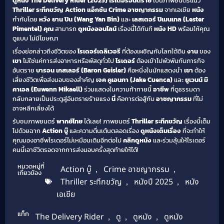
ดูหนัง The Delivery Rider (2025) ไรเดอร์อันตราย
เป็นภาพยนตร์แนว
Thriller ระทึกขวัญ Action แอ็กชัน Crime อาชญากรรม
จากเอเชีย
หนัง
กำกับโดย
หวัง ยาน ปิน (Wang Yan Bin)
และ
เลสเตอร์ ปิเมนเทล (Lester
Pimentel)
คุณ
สามารถ
ดูหนังออนไลน์
เรื่องนี้ได้ทันที
หนัง HD
พร้อมให้คุณ
ดูแบบ ไม่มีโฆษณา
เรื่องย่อกล่าวถึงชีวิตของ
ไรเดอร์เดลิเวอรี
ที่ต้องเผชิญกับโลกใต้ดิน
งาน
ของ
เขา
ไม่ใช่แค่การส่งอาหารหรือพัสดุทั่วไป
ไรเดอร์
ต้องเข้าไปพัวพันกับภารกิจ
อันตราย
บารอน เกสเลอร์ (Baron Geisler)
คือหนึ่งในนักแสดงนำ
เขา
ต้อง
เสี่ยงชีวิตเพื่อส่งมอบของสำคัญ
เจค คูเอนกา (Jake Cuenca)
และ
ยูเวนน์ มิ
คาเอล (Euwenn Mikaell)
ร่วมแสดงในความท้าทายนี้
อาชีพ
ที่ดูธรรมดา
กลับกลายเป็นประตูสู่อันตรายร้ายแรง
นี่
คือการต่อสู้กับ
อาชญากรรม
ที่ไม่
อาจหลีกเลี่ยงได้
รับชมภาพยนตร์
พากย์ไทย
ได้เลย! ภาพยนตร์
Thriller ระทึกขวัญ
เรื่องนี้เต็ม
ไปด้วยฉาก
Action บู๊
และความตื่นเต้นตลอดเรื่อง
ดูหนังเต็มเรื่อง
ที่จะทำให้
คุณมองอาชีพไรเดอร์ไม่เหมือนเดิมอีกต่อไป
คลิกดูหนัง
และร่วมลุ้นให้ไรเดอร์
คนนี้เอาชีวิตรอดจากการส่งมอบครั้งสุดท้ายให้ได้!
หมวดหมู่ที่
Action บู๊
,
Crime อาชญากรรม
,
เกี่ยวข้อง
Thriller ระทึกขวัญ
,
หนังปี 2025
,
หนัง
เอเชีย
แท็ก
The Delivery Rider
,
ดู
,
ดูหนัง
,
ดูหนัง