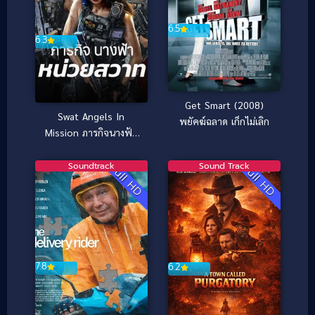
6.5
6.3
Get Smart (2008)
Swat Angels In
พยัคฆ์ฉลาด เก็กไม่เลิก
Mission ภารกิจนางฟ้า
หน่วยสวาท (2026)
Soundtrack
Sound Track
Full HD
Full HD
7.8
6.2