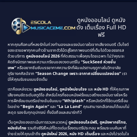
1999
1998
Black Comedy
(10)
1997
1996
Classic หนังคลาสสิก
(25)
ดูหนังออนไลน์ ดูหนัง
1995
1994
ดัง เต็มเรื่อง Full HD
Classic หนังคลาสสิก
(134)
1993
1992
ฟรี
1991
1990
Classic หนังคลาสสิก
(21)
หากคุณคือคนที่หลงรักในท่วงทำนองและแรงบันดาลใจจากเสียงดนตรี เว็บไซต์
1989
1988
ของเราขอพาทุกคนก้าวข้ามจากตัวโน้ตสู่โลกภาพยนตร์ที่เต็มไปด้วยอรรถรส
Comedy ตลก
(515)
ด้วยบริการ
ดูหนังออนไลน์ 2026
ที่คัดสรรมาเพื่อคุณโดยเฉพาะ ไม่ว่าคุณจะ
1987
1986
คิดถึงมิตรภาพและความเกรียนของวงดนตรีใน
“SuckSeed ห่วยขั้น
1985
1984
Comedy ตลก
(46)
เทพ”
หรืออยากซึมซับบรรยากาศความรักที่ผันแปรตามฤดูกาลในวิทยาลัย
ดุริยางคศิลป์จาก
“Season Change เพราะอากาศเปลี่ยนแปลงบ่อย”
เรา
1983
1982
มีให้คุณรับชมแบบจัดเต็ม
Comedy ตลกขบขัน
(4)
1981
1980
เราคือแหล่งรวม
ดูหนังออนไลน์, ดูหนังใหม่ชนโรง
และ
หนัง HD
ที่ให้คุณภาพ
1979
Coming of Age ก้าวพ้นวัย
(1)
1978
เสียงคมชัดระดับสตูดิโอ สำหรับใครที่ชอบหนังฝรั่งแนวสร้างแรงบันดาลใจหรือ
การฝึกซ้อมดนตรีอย่างเข้มข้นแบบ
“Whiplash”
หรือหนังรักที่ใช้ดนตรีเชื่อม
1976
1975
Coming-of-Age
(3)
ใจอย่าง
“Begin Again”
และ
“La La Land”
คุณสามารถเลือกชมได้แบบไม่
1974
1972
สะดุด รองรับทุกอุปกรณ์ ทั้งมือถือและสมาร์ททีวี
Coming-of-age ชีวิตวัยรุ่น
(21)
1971
1970
เว็บดูหนังของเราเน้นการรวมหมวดหมู่
ดูหนังออนไลน์ฟรี, ดูหนังพากย์ไทย,
หนังซับไทย
รวมถึงซีรีส์ใหม่ที่โดดเด่นเรื่องดนตรีประกอบ พร้อมระบบค้นหาที่
1969
1968
Community
(1)
ง่ายช่วยให้คุณเข้าถึง
ดูหนังใหม่ 2026, หนัง HD เต็มเรื่อง
และหนังโปรดในใจ