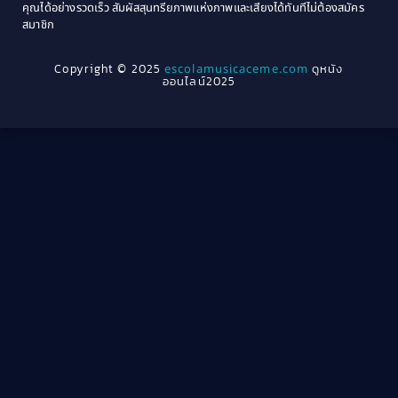
1964
1963
คุณได้อย่างรวดเร็ว สัมผัสสุนทรียภาพแห่งภาพและเสียงได้ทันทีไม่ต้องสมัคร
Crime อาชญากรรม
(289)
สมาชิก
1962
1956
1954
1950
Crime อาชญากรรม
(78)
Copyright © 2025
escolamusicaceme.com
ดูหนัง
1940
ออนไลน์2025
Cult Film
(4)
Culture
(8)
Dance เต้น
(13)
Dark Comedy ตลกร้าย
(11)
Detective
(21)
Detective สืบสวน
(40)
Detective สืบสวน
(46)
Disaster
(22)
Disney+
(42)