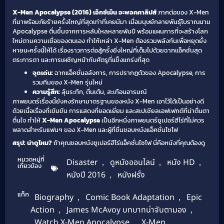
X-Men Apocalypse (2016) เอ็กซ์เม็น อะพอคคาลิปส์
ภาคต่อของ X-Men
ที่มาพร้อมภัยร้ายครั้งใหญ่ที่สุดเท่าที่เคยมีมา เมื่อมนุษย์กลายพันธุ์โบราณนาม
Apocalypse ตื่นขึ้นจากการหลับใหลหลายพันปี พร้อมแผนการที่จะสร้างโลก
ใหม่ตามความเชื่อของตนเอง ทำให้เหล่า X-Men ต้องรวมพลังกันเพื่อหยุดยั้ง
หายนะครั้งนี้ให้ได้ เรื่องราวการต่อสู้ครั้งยิ่งใหญ่ที่เต็มไปด้วยฉากแอ็คชั่นสุด
ตระการตา และการเผชิญหน้ากับศัตรูที่แข็งแกร่งที่สุด
จุดเด่น:
ฉากแอ็คชั่นอลังการ, การปรากฏตัวของ Apocalypse, การ
รวมทีมของ X-Men รุ่นใหม่
ความรู้สึก:
ลุ้นระทึก, ตื่นเต้น, สะเทือนอารมณ์
ภาพยนตร์เรื่องนี้ยังคงรักษามาตรฐานของหนัง X-Men เอาไว้ได้เป็นอย่างดี
ด้วยเนื้อเรื่องที่เข้มข้น การแสดงที่ยอดเยี่ยม และสเปเชียลเอฟเฟกต์ที่น่าตื่นตา
ตื่นใจ ทำให้
X-Men Apocalypse
เป็นอีกหนึ่งภาพยนตร์ซูเปอร์ฮีโร่ที่ไม่ควร
พลาดสำหรับแฟนๆ ของ X-Men และผู้ที่ชื่นชอบหนังแอ็คชั่นไซไฟ
สรุป: น่าดูไหม?
ถ้าคุณชอบหนังซูเปอร์ฮีโร่แอ็คชั่นไซไฟ นี่คือหนังที่คุณต้องดู
หมวดหมู่ที่
Disaster
,
ดูหนังออนไลน์
,
หนัง HD
,
เกี่ยวข้อง
หนังปี 2016
,
หนังฝรั่ง
แท็ก
Biography
,
Comic Book Adaptation
,
Epic
Action
,
James McAvoy บทบาทน่าจับตามอง
,
Watch X-Men Apocalypse
,
X-Men