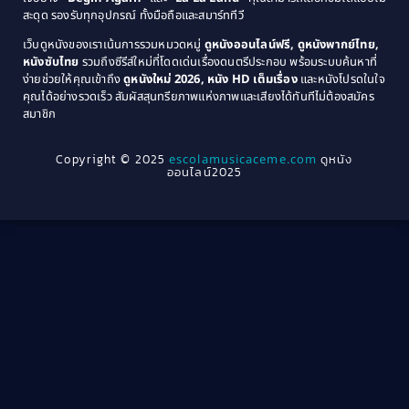
1974
1972
สะดุด รองรับทุกอุปกรณ์ ทั้งมือถือและสมาร์ททีวี
Coming-of-age ชีวิตวัยรุ่น
(21)
1971
1970
เว็บดูหนังของเราเน้นการรวมหมวดหมู่
ดูหนังออนไลน์ฟรี, ดูหนังพากย์ไทย,
หนังซับไทย
รวมถึงซีรีส์ใหม่ที่โดดเด่นเรื่องดนตรีประกอบ พร้อมระบบค้นหาที่
1969
1968
Community
(1)
ง่ายช่วยให้คุณเข้าถึง
ดูหนังใหม่ 2026, หนัง HD เต็มเรื่อง
และหนังโปรดในใจ
1964
1963
คุณได้อย่างรวดเร็ว สัมผัสสุนทรียภาพแห่งภาพและเสียงได้ทันทีไม่ต้องสมัคร
Crime อาชญากรรม
(78)
สมาชิก
1962
1956
1954
1950
Crime อาชญากรรม
(289)
Copyright © 2025
escolamusicaceme.com
ดูหนัง
1940
ออนไลน์2025
Cult Film
(4)
Culture
(8)
Dance เต้น
(13)
Dark Comedy ตลกร้าย
(11)
Detective
(21)
Detective สืบสวน
(46)
Detective สืบสวน
(40)