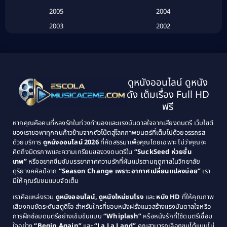
2005
2004
Biography ชีวประวัติ
(26)
2003
2002
Biography ชีวิตจริง
(41)
2001
2000
1999
1998
Black Comedy
(10)
1997
1996
Classic หนังคลาสสิก
(134)
ดูหนังออนไลน์ ดูหนัง
1995
1994
ดัง เต็มเรื่อง Full HD
Classic หนังคลาสสิก
(21)
1993
1992
ฟรี
1991
1990
Classic หนังคลาสสิก
(25)
หากคุณคือคนที่หลงรักในท่วงทำนองและแรงบันดาลใจจากเสียงดนตรี เว็บไซต์
1989
1988
ของเราขอพาทุกคนก้าวข้ามจากตัวโน้ตสู่โลกภาพยนตร์ที่เต็มไปด้วยอรรถรส
Comedy ตลก
(46)
ด้วยบริการ
ดูหนังออนไลน์ 2026
ที่คัดสรรมาเพื่อคุณโดยเฉพาะ ไม่ว่าคุณจะ
1987
1986
คิดถึงมิตรภาพและความเกรียนของวงดนตรีใน
“SuckSeed ห่วยขั้น
1985
1984
Comedy ตลก
(515)
เทพ”
หรืออยากซึมซับบรรยากาศความรักที่ผันแปรตามฤดูกาลในวิทยาลัย
ดุริยางคศิลป์จาก
“Season Change เพราะอากาศเปลี่ยนแปลงบ่อย”
เรา
1983
1982
มีให้คุณรับชมแบบจัดเต็ม
Comedy ตลกขบขัน
(4)
1981
1980
เราคือแหล่งรวม
ดูหนังออนไลน์, ดูหนังใหม่ชนโรง
และ
หนัง HD
ที่ให้คุณภาพ
1979
Coming of Age ก้าวพ้นวัย
(1)
1978
เสียงคมชัดระดับสตูดิโอ สำหรับใครที่ชอบหนังฝรั่งแนวสร้างแรงบันดาลใจหรือ
การฝึกซ้อมดนตรีอย่างเข้มข้นแบบ
“Whiplash”
หรือหนังรักที่ใช้ดนตรีเชื่อม
1976
1975
Coming-of-Age
(3)
ใจอย่าง
“Begin Again”
และ
“La La Land”
คุณสามารถเลือกชมได้แบบไม่