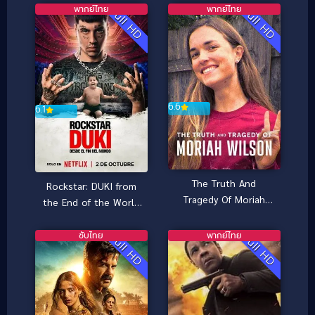
พากย์ไทย
พากย์ไทย
Full HD
Full HD
6.6
6.1
The Truth And
Rockstar: DUKI from
Tragedy Of Moriah
the End of the World
Wilson วามจริงและ
(2025)
โศกนาฏกรรมของโมไร
ซับไทย
พากย์ไทย
Full HD
Full HD
อาห์ วิลสัน (2026)