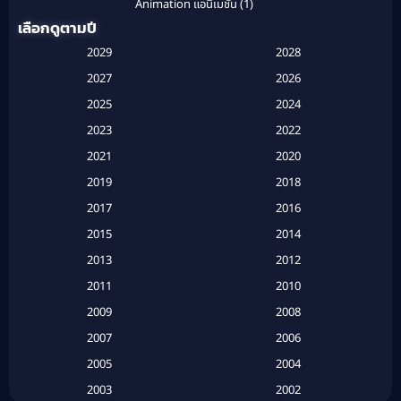
Animation แอนิเมชั่น
(1)
เลือกดูตามปี
Anthology
(1)
2029
2028
Apple TV
(20)
2027
2026
2025
2024
Apple TV+
(120)
2023
2022
Based on a True Story สร้างจากเรื่องจริง
(2)
2021
2020
2019
2018
Based on a True Story เรื่องจริง
(20)
2017
2016
Based on a True Story เรื่องจริง
(16)
2015
2014
2013
2012
Based on Novel
(6)
2011
2010
Betrayal
(1)
2009
2008
Biography
(3)
2007
2006
2005
2004
Biography ชีวประวัติ
(26)
2003
2002