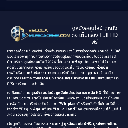
Biography ชีวิตจริง
(41)
2001
2000
1999
1998
Black Comedy
(10)
1997
1996
Classic หนังคลาสสิก
(134)
ดูหนังออนไลน์ ดูหนัง
1995
1994
ดัง เต็มเรื่อง Full HD
Classic หนังคลาสสิก
(21)
1993
1992
ฟรี
1991
1990
Classic หนังคลาสสิก
(25)
หากคุณคือคนที่หลงรักในท่วงทำนองและแรงบันดาลใจจากเสียงดนตรี เว็บไซต์
1989
1988
ของเราขอพาทุกคนก้าวข้ามจากตัวโน้ตสู่โลกภาพยนตร์ที่เต็มไปด้วยอรรถรส
Comedy ตลก
(46)
ด้วยบริการ
ดูหนังออนไลน์ 2026
ที่คัดสรรมาเพื่อคุณโดยเฉพาะ ไม่ว่าคุณจะ
1987
1986
คิดถึงมิตรภาพและความเกรียนของวงดนตรีใน
“SuckSeed ห่วยขั้น
1985
1984
Comedy ตลก
(515)
เทพ”
หรืออยากซึมซับบรรยากาศความรักที่ผันแปรตามฤดูกาลในวิทยาลัย
ดุริยางคศิลป์จาก
“Season Change เพราะอากาศเปลี่ยนแปลงบ่อย”
เรา
1983
1982
มีให้คุณรับชมแบบจัดเต็ม
Comedy ตลกขบขัน
(4)
1981
1980
เราคือแหล่งรวม
ดูหนังออนไลน์, ดูหนังใหม่ชนโรง
และ
หนัง HD
ที่ให้คุณภาพ
1979
Coming of Age ก้าวพ้นวัย
(1)
1978
เสียงคมชัดระดับสตูดิโอ สำหรับใครที่ชอบหนังฝรั่งแนวสร้างแรงบันดาลใจหรือ
การฝึกซ้อมดนตรีอย่างเข้มข้นแบบ
“Whiplash”
หรือหนังรักที่ใช้ดนตรีเชื่อม
1976
1975
Coming-of-Age
(3)
ใจอย่าง
“Begin Again”
และ
“La La Land”
คุณสามารถเลือกชมได้แบบไม่
1974
1972
สะดุด รองรับทุกอุปกรณ์ ทั้งมือถือและสมาร์ททีวี
Coming-of-age ชีวิตวัยรุ่น
(21)
1971
1970
เว็บดูหนังของเราเน้นการรวมหมวดหมู่
ดูหนังออนไลน์ฟรี, ดูหนังพากย์ไทย,