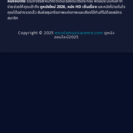
หนังซับไทย
รวมถึงซีรีส์ใหม่ที่โดดเด่นเรื่องดนตรีประกอบ พร้อมระบบค้นหาที่
1969
1968
Community
(1)
ง่ายช่วยให้คุณเข้าถึง
ดูหนังใหม่ 2026, หนัง HD เต็มเรื่อง
และหนังโปรดในใจ
1964
1963
คุณได้อย่างรวดเร็ว สัมผัสสุนทรียภาพแห่งภาพและเสียงได้ทันทีไม่ต้องสมัคร
Crime อาชญากรรม
(78)
สมาชิก
1962
1956
1954
1950
Crime อาชญากรรม
(289)
Copyright © 2025
escolamusicaceme.com
ดูหนัง
1940
ออนไลน์2025
Cult Film
(4)
Culture
(8)
Dance เต้น
(13)
Dark Comedy ตลกร้าย
(11)
Detective
(21)
Detective สืบสวน
(46)
Detective สืบสวน
(40)
Disaster
(22)