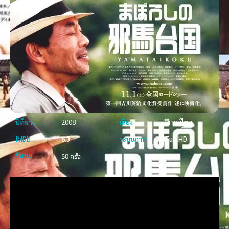
ปีที่ฉาย
2008
เสียง
พากย์ไทย
IMDb
6.3
ระบบภาพ
Full HD
รับชม
50 ครั้ง