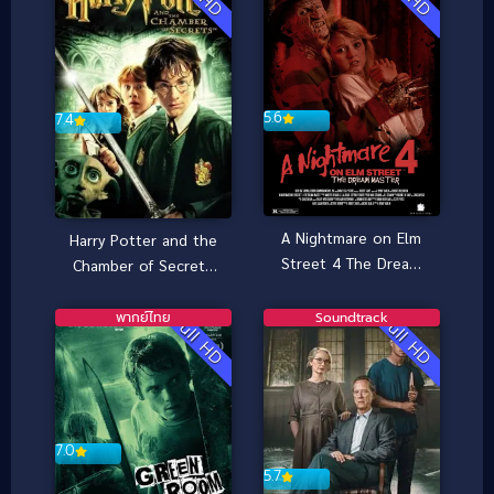
5.6
7.4
A Nightmare on Elm
Harry Potter and the
Street 4 The Dream
Chamber of Secrets
Master (1988) นิ้วข
(2002) แฮร์รี่ พอตเตอร์
เมือบ ภาค 4
กับห้องแห่งความลับ
พากย์ไทย
Soundtrack
Full HD
Full HD
7.0
5.7