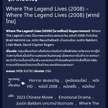
Where The Legend Lives (2008) –
Where The Legend Lives (2008) [พากย์
ไทย]
Where The Legend Lives (2008) [พากย์ไทย]
ข้อมูลภาพยนตร์:
Where
The Legend Lives เป็นภาพยนตร์แนวสยองขวัญ ผลิตปี 2008 กำกับโดย
Brad Helmink และ John Rauschelbach นำแสดงโดย Justin Baldoni,
Lilah Black, David Clayton Rogers
เรื่องย่อ:
กลุ่มเพื่อนเดินทางไปยังกระท่อมในป่าเพื่อพักผ่อน แต่พวกเขาหารู้ไม่
ว่าสถานที่แห่งนั้นมีตำนานสยองขวัญซ่อนอยู่ เมื่อพวกเขาเริ่มสำรวจ พวกเขา
พบว่าตำนานนั้นอาจเป็นจริง และพวกเขากำลังเผชิญหน้ากับสิ่งที่ไม่คาดฝัน
การเอาชีวิตรอดจึงกลายเป็นเป้าหมายหลักของพวกเขา
คะแนน:
IMDb 6.3/10 |
ประเทศ:
USA
หมวดหมู่
Horror สยองขวัญ
,
ดูหนังออนไลน์
,
หนัง
ที่
เกี่ยวข้อง
HD
,
หนังปี 2008
,
หนังฝรั่ง
,
หนังใหม่
แท็ก
2023 Chinese Movie
,
Emotional Drama
,
Justin Baldoni บทบาทน่าจับตามอง
,
Where The