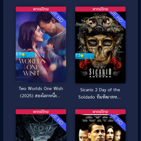
ของกีเยร์โม เดล โตโร
(2025) วิบัติโอเชียนเกต
พากย์ไทย
พากย์ไทย
Full HD
Full HD
6.9
7.3
Two Worlds One Wish
Sicario 2 Day of the
(2025) สองโลกหนึ่งคำ
Soldado ทีมพิฆาตทะลุ
อธิษฐาน
แดนเดือด 2 (2018)
พากย์ไทย
พากย์ไทย
Full HD
Full HD