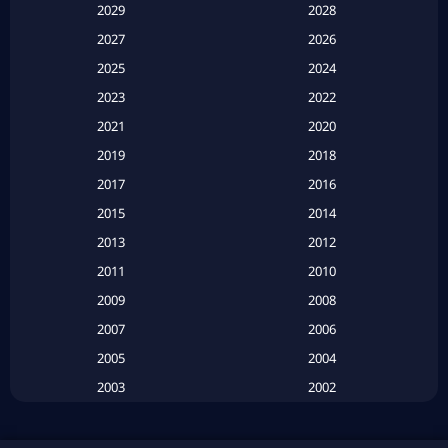
2029
2028
Apple TV
(20)
2027
2026
2025
2024
Apple TV+
(120)
2023
2022
Based on a True Story สร้างจากเรื่องจริง
(2)
2021
2020
2019
2018
Based on a True Story เรื่องจริง
(20)
2017
2016
Based on a True Story เรื่องจริง
(16)
2015
2014
2013
2012
Based on Novel
(6)
2011
2010
Betrayal
(1)
2009
2008
Biography
(3)
2007
2006
2005
2004
Biography ชีวประวัติ
(26)
2003
2002
Biography ชีวิตจริง
(41)
2001
2000
1999
1998