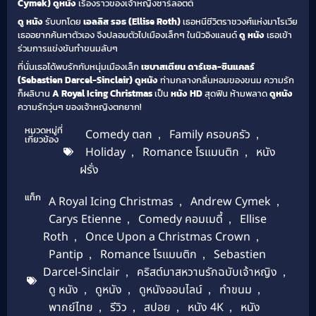
Cymek)
ดูหนัง
เรื่องราวของเจ้าหญิงชาร์ลอตต์
ดู หนัง
รับบทโดย
เอลลิส รอธ (Ellise Roth)
เธอหนีชีวิตราชวงศ์แห่งมาโรเวีย
เธออยากค้นหาตัวเอง จึงปลอมตัวไปเมืองเล็กๆ ในนิวอิงแลนด์
ดู หนัง
เธอเข้า
ร่วมการแข่งขันทำขนมลับๆ
ที่นั่นเธอได้พบรักกับหนุ่มเมืองเล็ก
เซบาสเตียน ดาร์เซล-ซินแคลร์
(Sebastien Darcel-Sinclair)
ดูหนัง
ท่ามกลางกลิ่นหอมของขนม ความรัก
ก็ผลิบาน
A Royal Icing Christmas
เป็น
หนัง HD
สุดฟิน ห้ามพลาด
ดูหนัง
ความรักวุ่นๆ ของเจ้าหญิงตกยาก!
หมวดหมู่ที่
Comedy ตลก
,
Family ครอบครัว
,
เกี่ยวข้อง
Holiday
,
Romance โรแมนติก
,
หนัง
ฝรั่ง
แท็ก
A Royal Icing Christmas
,
Andrew Cymek
,
Carys Etienne
,
Comedy คอมเมดี้
,
Ellise
Roth
,
Once Upon a Christmas Crown
,
Pantip
,
Romance โรแมนติก
,
Sebastien
Darcel-Sinclair
,
คริสต์มาสหวานรักฉบับเจ้าหญิง
,
ดู หนัง
,
ดูหนัง
,
ดูหนังออนไลน์
,
ทำขนม
,
พากย์ไทย
,
รีวิว
,
สปอย
,
หนัง 4K
,
หนัง