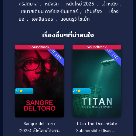
คริสต์มาส
,
หนังรัก
,
หนังใหม่ 2025
,
เจ้าหญิง
,
เซบาสเตียน ดาร์เซล-ซินแคลร์
,
เต็มเรื่อง
,
เรื่อง
ย่อ
,
เอลลิส รอธ
,
แอนดรูว์ ไซเม็ก
เรื่องอื่นๆที่น่าสนใจ
Soundtrack
Soundtrack
Full HD
Full HD
7.1
5.7
Sangre del Toro
Titan The OceanGate
(2025) เปิดโลกอัศจรรย์
Submersible Disaster