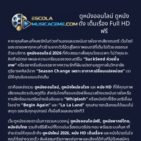
Black Comedy
(10)
1997
1996
Classic หนังคลาสสิก
(134)
ดูหนังออนไลน์ ดูหนัง
1995
1994
ดัง เต็มเรื่อง Full HD
Classic หนังคลาสสิก
(21)
1993
1992
ฟรี
1991
1990
Classic หนังคลาสสิก
(25)
หากคุณคือคนที่หลงรักในท่วงทำนองและแรงบันดาลใจจากเสียงดนตรี เว็บไซต์
1989
1988
ของเราขอพาทุกคนก้าวข้ามจากตัวโน้ตสู่โลกภาพยนตร์ที่เต็มไปด้วยอรรถรส
Comedy ตลก
(46)
ด้วยบริการ
ดูหนังออนไลน์ 2026
ที่คัดสรรมาเพื่อคุณโดยเฉพาะ ไม่ว่าคุณจะ
1987
1986
คิดถึงมิตรภาพและความเกรียนของวงดนตรีใน
“SuckSeed ห่วยขั้น
1985
1984
Comedy ตลก
(515)
เทพ”
หรืออยากซึมซับบรรยากาศความรักที่ผันแปรตามฤดูกาลในวิทยาลัย
ดุริยางคศิลป์จาก
“Season Change เพราะอากาศเปลี่ยนแปลงบ่อย”
เรา
1983
1982
มีให้คุณรับชมแบบจัดเต็ม
Comedy ตลกขบขัน
(4)
1981
1980
เราคือแหล่งรวม
ดูหนังออนไลน์, ดูหนังใหม่ชนโรง
และ
หนัง HD
ที่ให้คุณภาพ
1979
Coming of Age ก้าวพ้นวัย
(1)
1978
เสียงคมชัดระดับสตูดิโอ สำหรับใครที่ชอบหนังฝรั่งแนวสร้างแรงบันดาลใจหรือ
การฝึกซ้อมดนตรีอย่างเข้มข้นแบบ
“Whiplash”
หรือหนังรักที่ใช้ดนตรีเชื่อม
1976
1975
Coming-of-Age
(3)
ใจอย่าง
“Begin Again”
และ
“La La Land”
คุณสามารถเลือกชมได้แบบไม่
1974
1972
สะดุด รองรับทุกอุปกรณ์ ทั้งมือถือและสมาร์ททีวี
Coming-of-age ชีวิตวัยรุ่น
(21)
1971
1970
เว็บดูหนังของเราเน้นการรวมหมวดหมู่
ดูหนังออนไลน์ฟรี, ดูหนังพากย์ไทย,
หนังซับไทย
รวมถึงซีรีส์ใหม่ที่โดดเด่นเรื่องดนตรีประกอบ พร้อมระบบค้นหาที่
1969
1968
Community
(1)
ง่ายช่วยให้คุณเข้าถึง
ดูหนังใหม่ 2026, หนัง HD เต็มเรื่อง
และหนังโปรดในใจ
1964
1963
คุณได้อย่างรวดเร็ว สัมผัสสุนทรียภาพแห่งภาพและเสียงได้ทันทีไม่ต้องสมัคร