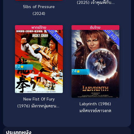
(2025) เจ้าคุณพี่กับอี
5lbs of Pressure
นางคําดวง
(2024)
พากย์ไทย
ซับไทย
Full HD
Full HD
6.2
7.4
New Fist Of Fury
Labyrinth (1986)
(1976) มังกรหนุ่มคะนอง
มหัศจรรย์เขาวงกต
เลือด
ประเภทหนัง