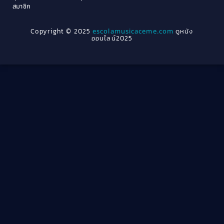
Crime อาชญากรรม
(78)
สมาชิก
1962
1956
1954
1950
Crime อาชญากรรม
(289)
Copyright © 2025
escolamusicaceme.com
ดูหนัง
1940
ออนไลน์2025
Cult Film
(4)
Culture
(8)
Dance เต้น
(13)
Dark Comedy ตลกร้าย
(11)
Detective
(21)
Detective สืบสวน
(46)
Detective สืบสวน
(40)
Disaster
(22)
Disney+
(42)