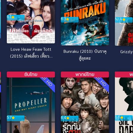
6.1
6.3
N/A
Love Heaw Feaw Tott
Bunraku (2010) บันราคุ
Grizzl
(2015) เลิฟเฮี้ยว เฟี้ยวต๊
สู้ลุยดะ
อด
ซับไทย
พากย์ไทย
พ
D
Full HD
Full HD
6.6
5.7
6.4