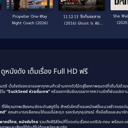
She Wal
Propeller One-Way
11.12.13 รักกันจะตาย
(2025
Night Coach (2026)
(2016) Ghost Is All
Around
ดูหนังดัง เต็มเรื่อง Full HD ฟรี
รี เว็บไซต์ของเราขอพาทุกคนก้าวข้ามจากตัวโน้ตสู่โลกภาพยนตร์ที่เต็มไปด้ว
รีใน
“SuckSeed ห่วยขั้นเทพ”
หรืออยากซึมซับบรรยากาศความรักที่ผันแปรตาม
D
ที่ให้คุณภาพเสียงคมชัดระดับสตูดิโอ สำหรับใครที่ชอบหนังฝรั่งแนวสร้างแรง
and”
คุณสามารถเลือกชมได้แบบไม่สะดุด รองรับทุกอุปกรณ์ ทั้งมือถือและสมาร์ทท
ังพากย์ไทย, หนังซับไทย
รวมถึงซีรีส์ใหม่ที่โดดเด่นเรื่องดนตรีประกอบ พร้อมระบบ
งภาพและเสียงได้ทันทีไม่ต้องสมัครสมาชิก