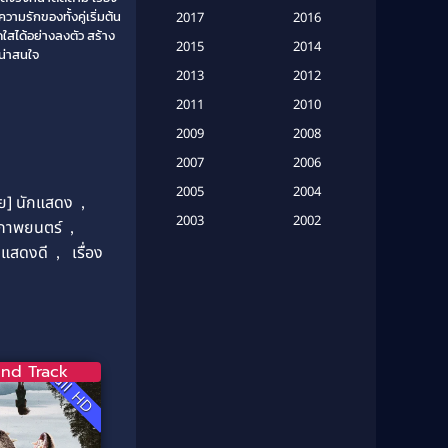
Based on a True Story เรื่องจริง
ามรักของทั้งคู่เริ่มต้น
2017
2016
(20)
ใสได้อย่างลงตัว สร้าง
2015
2014
น่าสนใจ
Based on a True Story เรื่องจริง
2013
2012
(16)
2011
2010
2009
Based on Novel
(6)
2008
2007
2006
Betrayal
(1)
2005
2004
ทย] นักแสดง
,
Biography
(3)
2003
2002
ภาพยนตร์
,
2001
2000
กแสดงดี
,
เรื่อง
Biography ชีวประวัติ
(26)
1999
1998
Biography ชีวิตจริง
(41)
1997
1996
1995
1994
Black Comedy
(10)
1993
1992
nd Track
Full HD
Classic หนังคลาสสิก
(134)
1991
1990
Classic หนังคลาสสิก
(21)
1989
1988