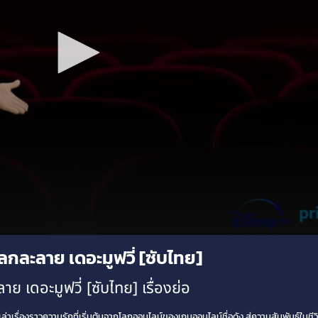
กละลาย เดอะมูฟวี่ [ซับไทย]
เดอะมูฟวี่ [ซับไทย] เรื่องย่อ
่าเรื่องราวความรักที่เริ่มต้นจากโลกออนไลน์ของเกมออนไลน์ชื่อดัง สู่ความสัมพันธ์ในชีวิต