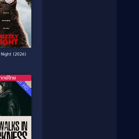
1987
1986
Classic หนังคลาสสิก
(25)
1985
1984
Comedy ตลก
(46)
1983
1982
1981
1980
Comedy ตลก
(515)
1979
1978
Comedy ตลกขบขัน
(4)
1976
1975
y Night (2026)
Coming of Age ก้าวพ้นวัย
(1)
1974
1972
1971
1970
Coming-of-Age
(3)
1969
1968
ากย์ไทย
Full HD
Coming-of-age ชีวิตวัยรุ่น
(21)
1964
1963
1962
1956
Community
(1)
1954
1950
Crime อาชญากรรม
(78)
1940
Crime อาชญากรรม
(289)
Cult Film
(4)