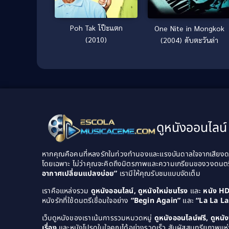
Poh Tak โป๊ะแตก
One Nite in Mongkok
(2010)
(2004) ดับตะวันล่า
ดูหนังออนไลน์ 
หากคุณคือคนที่หลงรักในท่วงทำนองและแรงบันดาลใจจากเสียงดนต
โดยเฉพาะ ไม่ว่าคุณจะคิดถึงมิตรภาพและความเกรียนของวงดนต
อากาศเปลี่ยนแปลงบ่อย”
เรามีให้คุณรับชมแบบจัดเต็ม
เราคือแหล่งรวม
ดูหนังออนไลน์, ดูหนังใหม่ชนโรง
และ
หนัง H
หนังรักที่ใช้ดนตรีเชื่อมใจอย่าง
“Begin Again”
และ
“La La L
เว็บดูหนังของเราเน้นการรวมหมวดหมู่
ดูหนังออนไลน์ฟรี, ดูหน
เรื่อง
และหนังโปรดในใจคุณได้อย่างรวดเร็ว สัมผัสสุนทรียภาพแห่