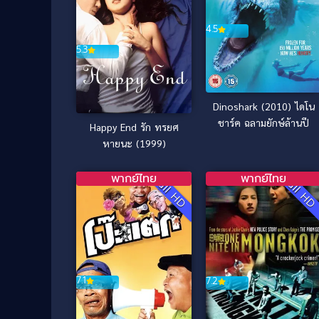
4.5
5.3
Dinoshark (2010) ไดโน
ชาร์ค ฉลามยักษ์ล้านปี
Happy End รัก ทรยศ
หายนะ (1999)
พากย์ไทย
พากย์ไทย
Full HD
Full H
7.1
7.2