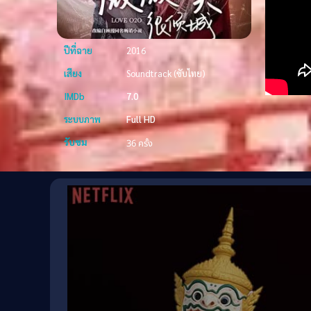
ปีที่ฉาย
2016
เสียง
Soundtrack (ซับไทย)
IMDb
7.0
ระบบภาพ
Full HD
รับชม
36 ครั้ง