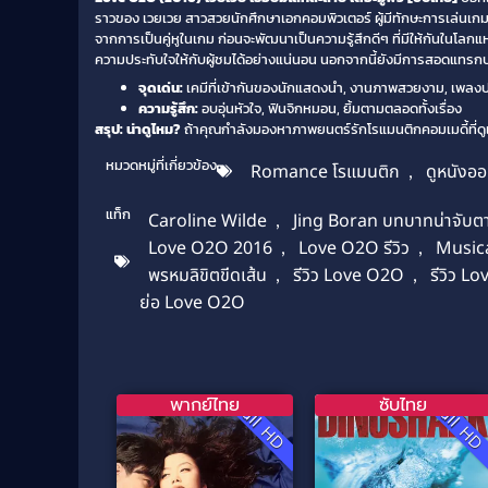
ราวของ เวยเวย สาวสวยนักศึกษาเอกคอมพิวเตอร์ ผู้มีทักษะการเล่นเกมเป็นเ
จากการเป็นคู่หูในเกม ก่อนจะพัฒนาเป็นความรู้สึกดีๆ ที่มีให้กันในโ
ความประทับใจให้กับผู้ชมได้อย่างแน่นอน นอกจากนี้ยังมีการสอดแทรกป
จุดเด่น:
เคมีที่เข้ากันของนักแสดงนำ, งานภาพสวยงาม, เพลงปร
ความรู้สึก:
อบอุ่นหัวใจ, ฟินจิกหมอน, ยิ้มตามตลอดทั้งเรื่อง
สรุป: น่าดูไหม?
ถ้าคุณกำลังมองหาภาพยนตร์รักโรแมนติกคอมเมดี้ที่ดูแล้
หมวดหมู่ที่เกี่ยวข้อง
Romance โรแมนติก
,
ดูหนังออ
แท็ก
Caroline Wilde
,
Jing Boran บทบาทน่าจับต
Love O2O 2016
,
Love O2O รีวิว
,
Music
พรหมลิขิตขีดเส้น
,
รีวิว Love O2O
,
รีวิว L
ย่อ Love O2O
พากย์ไทย
ซับไทย
Full HD
Full H