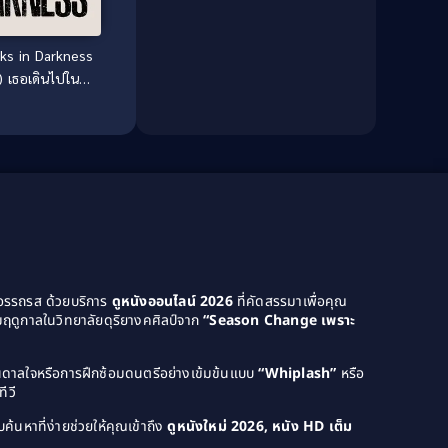
Culture
(8)
ks in Darkness
Dance เต้น
(13)
) เธอเดินไปใน
Dark Comedy ตลกร้าย
(11)
เงามืด
Detective
(21)
Detective สืบสวน
(46)
Detective สืบสวน
(40)
Disaster
(22)
ยอรรถรส ด้วยบริการ
ดูหนังออนไลน์ 2026
ที่คัดสรรมาเพื่อคุณ
Disney+
(42)
ฤดูกาลในวิทยาลัยดุริยางคศิลป์จาก
“Season Change เพราะ
Documentary สารคดี
(4)
บันดาลใจหรือการฝึกซ้อมดนตรีอย่างเข้มข้นแบบ
“Whiplash”
หรือ
Documentary สารคดี
(58)
ีวี
ค้นหาที่ง่ายช่วยให้คุณเข้าถึง
ดูหนังใหม่ 2026, หนัง HD เต็ม
Drama ดราม่า
(120)