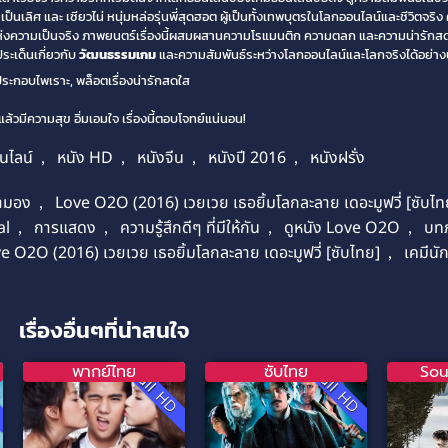
ลิศ และ เซียวไน่ หนุ่มหล่อรุ่นพี่สุดฮอต ผู้เป็นทั้งเทพบุตรในโลกออนไลน์และชีวิตจริง คว
ลกแห่งความเป็นจริง ภาพยนตร์เรื่องนี้ผสมผสานความโรแมนติก ความตลก และความน่ารักสด
ระเด็นเกี่ยวกับ
วัฒนธรรมเกม
และความสัมพันธ์ระหว่างโลกออนไลน์และโลกจริงได้อย่าง
ะกอบไพเราะ, พล็อตเรื่องน่ารักสดใส
วมีความสุข อิ่มเอมใจ เรื่องนี้ตอบโจทย์แน่นอน!
นไลน์
,
หนัง HD
,
หนังจีน
,
หนังปี 2016
,
หนังฝรั่ง
ามอง
,
Love O2O (2016) เวยเวย เธอยิ้มโลกละลาย เดอะมูฟวี่ [ซับไ
al
,
การแสดง
,
ความรู้สึกดีๆ ที่มีให้กัน
,
ดูหนัง Love O2O
,
บท
ove O2O (2016) เวยเวย เธอยิ้มโลกละลาย เดอะมูฟวี่ [ซับไทย]
,
เคมีนั
เรื่องอื่นๆที่น่าสนใจ
พากย์ไทย
ซับไทย
Sou
D
Full HD
Full HD