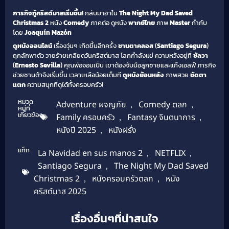
ภารกิจกู้คริสต์มาสเริ่มขึ้น!
กลับมาฮาใน
The Night My Dad Saved
Christmas 2
หนัง
Comedy
ภาคต่อ ดูหนัง
พากย์ไทย
ภาพ
Master
กำกับ
โดย
Joaquín Mazón
ดูหนังออนไลน์
เรื่องวุ่นๆ เกิดขึ้นอีกครั้ง
ซานตาคลอส
(
Santiago Segura
)
ถูกลักพาตัว วายร้ายเกลียดวันคริสต์มาส โลกกำลังแย่ ความหวังอยู่ที่
ซัลวา
(
Ernesto Sevilla
) คุณพ่อจอมเปิ่น เขาต้องจับมือลูกชายและแก๊งเอลฟ์ ภารกิจ
ช่วยซานต้าจึงเริ่มขึ้น เวลาเหลือน้อยเต็มที
ดูหนังย้อนหลัง
ภาพสวย
ชัดตา
แตก
ความสนุกที่ดูได้ทั้งครอบครัว!
หมวด
Adventure ผจญภัย
,
Comedy ตลก
,
หมู่ที่
เกี่ยวข้อง
Family ครอบครัว
,
Fantasy จินตนาการ
,
หนังปี 2025
,
หนังฝรั่ง
แท็ก
La Navidad en sus manos 2
,
NETFLIX
,
Santiago Segura
,
The Night My Dad Saved
Christmas 2
,
หนังครอบครัวตลก
,
หนัง
คริสต์มาส 2025
เรื่องอื่นๆที่น่าสนใจ