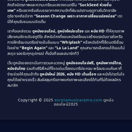
1987
1986
คิดถึงมิตรภาพและความเกรียนของวงดนตรีใน
“SuckSeed ห่วยขั้น
1985
1984
Comedy ตลก
(515)
เทพ”
หรืออยากซึมซับบรรยากาศความรักที่ผันแปรตามฤดูกาลในวิทยาลัย
ดุริยางคศิลป์จาก
“Season Change เพราะอากาศเปลี่ยนแปลงบ่อย”
เรา
1983
1982
มีให้คุณรับชมแบบจัดเต็ม
Comedy ตลกขบขัน
(4)
1981
1980
เราคือแหล่งรวม
ดูหนังออนไลน์, ดูหนังใหม่ชนโรง
และ
หนัง HD
ที่ให้คุณภาพ
1979
Coming of Age ก้าวพ้นวัย
(1)
1978
เสียงคมชัดระดับสตูดิโอ สำหรับใครที่ชอบหนังฝรั่งแนวสร้างแรงบันดาลใจหรือ
การฝึกซ้อมดนตรีอย่างเข้มข้นแบบ
“Whiplash”
หรือหนังรักที่ใช้ดนตรีเชื่อม
1976
1975
Coming-of-Age
(3)
ใจอย่าง
“Begin Again”
และ
“La La Land”
คุณสามารถเลือกชมได้แบบไม่
1974
1972
สะดุด รองรับทุกอุปกรณ์ ทั้งมือถือและสมาร์ททีวี
Coming-of-age ชีวิตวัยรุ่น
(21)
1971
1970
เว็บดูหนังของเราเน้นการรวมหมวดหมู่
ดูหนังออนไลน์ฟรี, ดูหนังพากย์ไทย,
หนังซับไทย
รวมถึงซีรีส์ใหม่ที่โดดเด่นเรื่องดนตรีประกอบ พร้อมระบบค้นหาที่
1969
1968
Community
(1)
ง่ายช่วยให้คุณเข้าถึง
ดูหนังใหม่ 2026, หนัง HD เต็มเรื่อง
และหนังโปรดในใจ
1964
1963
คุณได้อย่างรวดเร็ว สัมผัสสุนทรียภาพแห่งภาพและเสียงได้ทันทีไม่ต้องสมัคร
Crime อาชญากรรม
(78)
สมาชิก
1962
1956
1954
1950
Crime อาชญากรรม
(289)
Copyright © 2025
escolamusicaceme.com
ดูหนัง
1940
ออนไลน์2025
Cult Film
(4)
Culture
(8)
Dance เต้น
(13)