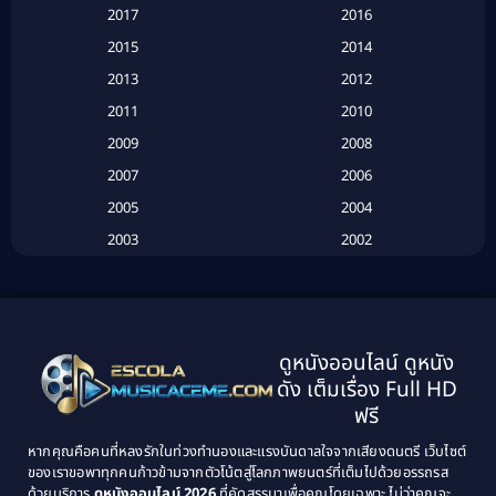
2017
2016
Based on a True Story เรื่องจริง
(20)
2015
2014
2013
2012
Based on Novel
(6)
2011
2010
Betrayal
(1)
2009
2008
Biography
(3)
2007
2006
2005
2004
Biography ชีวประวัติ
(26)
2003
2002
Biography ชีวิตจริง
(41)
2001
2000
1999
1998
Black Comedy
(10)
1997
1996
Classic หนังคลาสสิก
(21)
ดูหนังออนไลน์ ดูหนัง
1995
1994
ดัง เต็มเรื่อง Full HD
Classic หนังคลาสสิก
(25)
1993
1992
ฟรี
1991
1990
Classic หนังคลาสสิก
(134)
หากคุณคือคนที่หลงรักในท่วงทำนองและแรงบันดาลใจจากเสียงดนตรี เว็บไซต์
1989
1988
ของเราขอพาทุกคนก้าวข้ามจากตัวโน้ตสู่โลกภาพยนตร์ที่เต็มไปด้วยอรรถรส
Comedy ตลก
(46)
ด้วยบริการ
ดูหนังออนไลน์ 2026
ที่คัดสรรมาเพื่อคุณโดยเฉพาะ ไม่ว่าคุณจะ