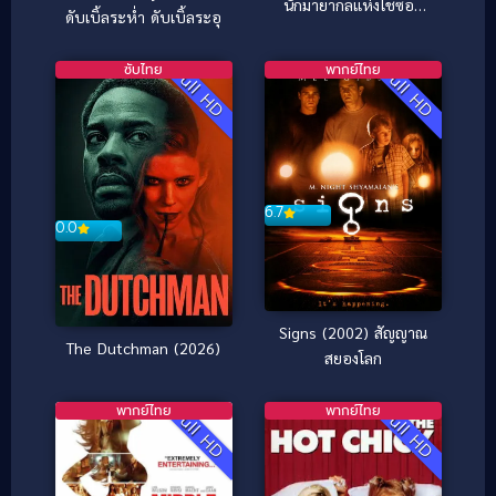
นักมายากลแห่งโชซอล
ดับเบิ้ลระห่ำ ดับเบิ้ลระอุ
(ซับไทย)
ซับไทย
พากย์ไทย
Full HD
Full HD
6.7
0.0
Signs (2002) สัญญาณ
The Dutchman (2026)
สยองโลก
พากย์ไทย
พากย์ไทย
Full HD
Full HD