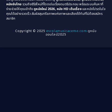
หนังซับไทย
รวมถึงซีรีส์ใหม่ที่โดดเด่นเรื่องดนตรีประกอบ พร้อมระบบค้นหาที่
1969
1968
Community
(1)
ง่ายช่วยให้คุณเข้าถึง
ดูหนังใหม่ 2026, หนัง HD เต็มเรื่อง
และหนังโปรดในใจ
1964
1963
คุณได้อย่างรวดเร็ว สัมผัสสุนทรียภาพแห่งภาพและเสียงได้ทันทีไม่ต้องสมัคร
Crime อาชญากรรม
(78)
สมาชิก
1962
1956
1954
1950
Crime อาชญากรรม
(289)
Copyright © 2025
escolamusicaceme.com
ดูหนัง
1940
ออนไลน์2025
Cult Film
(4)
Culture
(8)
Dance เต้น
(13)
Dark Comedy ตลกร้าย
(11)
Detective
(21)
Detective สืบสวน
(46)
Detective สืบสวน
(40)
Disaster
(22)