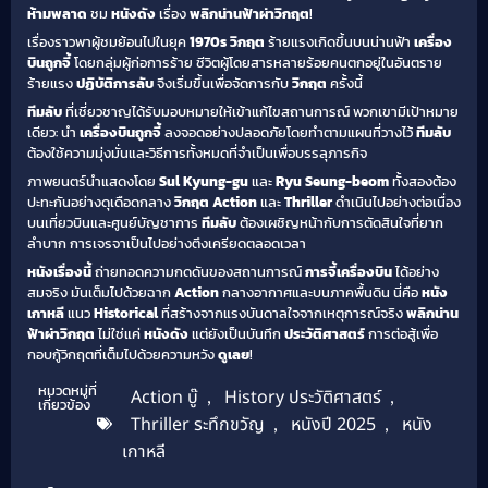
ห้ามพลาด
ชม
หนังดัง
เรื่อง
พลิกน่านฟ้าผ่าวิกฤต
!
เรื่องราวพาผู้ชมย้อนไปในยุค
1970s
วิกฤต
ร้ายแรงเกิดขึ้นบนน่านฟ้า
เครื่อง
บินถูกจี้
โดยกลุ่มผู้ก่อการร้าย ชีวิตผู้โดยสารหลายร้อยคนตกอยู่ในอันตราย
ร้ายแรง
ปฏิบัติการลับ
จึงเริ่มขึ้นเพื่อจัดการกับ
วิกฤต
ครั้งนี้
ทีมลับ
ที่เชี่ยวชาญได้รับมอบหมายให้เข้าแก้ไขสถานการณ์ พวกเขามีเป้าหมาย
เดียว: นำ
เครื่องบินถูกจี้
ลงจอดอย่างปลอดภัยโดยทำตามแผนที่วางไว้
ทีมลับ
ต้องใช้ความมุ่งมั่นและวิธีการทั้งหมดที่จำเป็นเพื่อบรรลุภารกิจ
ภาพยนตร์นำแสดงโดย
Sul Kyung-gu
และ
Ryu Seung-beom
ทั้งสองต้อง
ปะทะกันอย่างดุเดือดกลาง
วิกฤต
Action
และ
Thriller
ดำเนินไปอย่างต่อเนื่อง
บนเที่ยวบินและศูนย์บัญชาการ
ทีมลับ
ต้องเผชิญหน้ากับการตัดสินใจที่ยาก
ลำบาก การเจรจาเป็นไปอย่างตึงเครียดตลอดเวลา
หนังเรื่องนี้
ถ่ายทอดความกดดันของสถานการณ์
การจี้เครื่องบิน
ได้อย่าง
สมจริง มันเต็มไปด้วยฉาก
Action
กลางอากาศและบนภาคพื้นดิน นี่คือ
หนัง
เกาหลี
แนว
Historical
ที่สร้างจากแรงบันดาลใจจากเหตุการณ์จริง
พลิกน่าน
ฟ้าผ่าวิกฤต
ไม่ใช่แค่
หนังดัง
แต่ยังเป็นบันทึก
ประวัติศาสตร์
การต่อสู้เพื่อ
กอบกู้วิกฤตที่เต็มไปด้วยความหวัง
ดูเลย
!
หมวดหมู่ที่
Action บู๊
,
History ประวัติศาสตร์
,
เกี่ยวข้อง
Thriller ระทึกขวัญ
,
หนังปี 2025
,
หนัง
เกาหลี