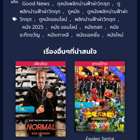
แท็ก
Good News
,
ดุหนังพลิกน่านฟ้าผ่าวิกฤต
,
ดู
พลิกน่านฟ้าผ่าวิกฤต
,
ดูหนัง
,
ดูหนังพลิกน่านฟ้าผ่า
วิกฤต
,
ดูหนังออนไลน์
,
พลิกน่านฟ้าผ่าวิกฤต
,
หนัง 2025
,
หนัง ออนไลน์
,
หนังตลก
,
หนัง
ระทึกขวัญ
,
หนังเกาหลี
,
หนังแอคชั่น
,
หนังใหม่
เรื่องอื่นๆที่น่าสนใจ
เสียงโรง
พากย์ไทย
Full HD
หนังโรง
7.0
6.3
Zyuden Sentai