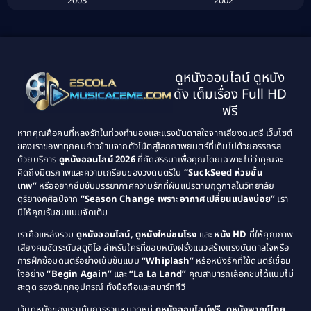
2003
2002
Biography ชีวิตจริง
(41)
2001
2000
1999
1998
Black Comedy
(10)
1997
1996
Classic หนังคลาสสิก
(134)
ดูหนังออนไลน์ ดูหนัง
1995
1994
ดัง เต็มเรื่อง Full HD
Classic หนังคลาสสิก
(21)
1993
1992
ฟรี
1991
1990
Classic หนังคลาสสิก
(25)
หากคุณคือคนที่หลงรักในท่วงทำนองและแรงบันดาลใจจากเสียงดนตรี เว็บไซต์
1989
1988
ของเราขอพาทุกคนก้าวข้ามจากตัวโน้ตสู่โลกภาพยนตร์ที่เต็มไปด้วยอรรถรส
Comedy ตลก
(46)
ด้วยบริการ
ดูหนังออนไลน์ 2026
ที่คัดสรรมาเพื่อคุณโดยเฉพาะ ไม่ว่าคุณจะ
1987
1986
คิดถึงมิตรภาพและความเกรียนของวงดนตรีใน
“SuckSeed ห่วยขั้น
1985
1984
Comedy ตลก
(515)
เทพ”
หรืออยากซึมซับบรรยากาศความรักที่ผันแปรตามฤดูกาลในวิทยาลัย
ดุริยางคศิลป์จาก
“Season Change เพราะอากาศเปลี่ยนแปลงบ่อย”
เรา
1983
1982
มีให้คุณรับชมแบบจัดเต็ม
Comedy ตลกขบขัน
(4)
1981
1980
เราคือแหล่งรวม
ดูหนังออนไลน์, ดูหนังใหม่ชนโรง
และ
หนัง HD
ที่ให้คุณภาพ
1979
Coming of Age ก้าวพ้นวัย
(1)
1978
เสียงคมชัดระดับสตูดิโอ สำหรับใครที่ชอบหนังฝรั่งแนวสร้างแรงบันดาลใจหรือ
การฝึกซ้อมดนตรีอย่างเข้มข้นแบบ
“Whiplash”
หรือหนังรักที่ใช้ดนตรีเชื่อม
1976
1975
Coming-of-Age
(3)
ใจอย่าง
“Begin Again”
และ
“La La Land”
คุณสามารถเลือกชมได้แบบไม่
1974
1972
สะดุด รองรับทุกอุปกรณ์ ทั้งมือถือและสมาร์ททีวี
Coming-of-age ชีวิตวัยรุ่น
(21)
1971
1970
เว็บดูหนังของเราเน้นการรวมหมวดหมู่
ดูหนังออนไลน์ฟรี, ดูหนังพากย์ไทย,