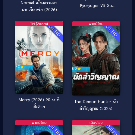
Normal เมืองธรรมดา
Kyoryuger VS Go
นรกเรียกพ่อ (2026)
Busters Dinosaur
Great Battle! (2014)
TH (Zoom)
พากย์ไทย
Full HD
Full HD
เคียวริวเจอร์ ปะทะ โก
บัสเตอร์
7.0
6.2
Mercy (2026) 90 นาที
The Demon Hunter นัก
สั่งตาย
ล่าวิญญาณ (2025)
พากย์ไทย
เสียงโรง
Full HD
หนังโรง