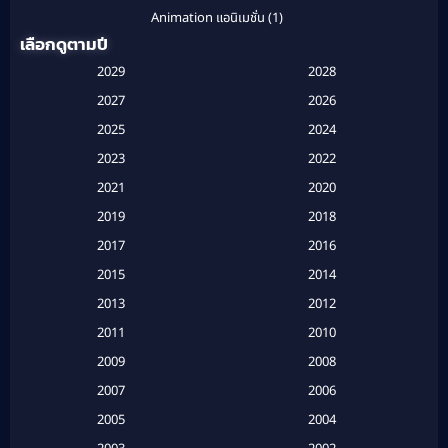
Animation แอนิเมชั่น
(1)
เลือกดูตามปี
Anthology
(1)
2029
2028
Apple TV
(20)
2027
2026
2025
2024
Apple TV+
(120)
2023
2022
Based on a True Story สร้างจากเรื่องจริง
(2)
2021
2020
2019
2018
Based on a True Story เรื่องจริง
(20)
2017
2016
Based on a True Story เรื่องจริง
(16)
2015
2014
2013
2012
Based on Novel
(6)
2011
2010
Betrayal
(1)
2009
2008
Biography
(3)
2007
2006
2005
2004
Biography ชีวประวัติ
(26)