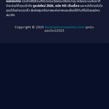
หนังซับไทย
รวมถึงซีรีส์ใหม่ที่โดดเด่นเรื่องดนตรีประกอบ พร้อมระบบค้นหาที่
1969
1968
Community
(1)
ง่ายช่วยให้คุณเข้าถึง
ดูหนังใหม่ 2026, หนัง HD เต็มเรื่อง
และหนังโปรดในใจ
1964
1963
คุณได้อย่างรวดเร็ว สัมผัสสุนทรียภาพแห่งภาพและเสียงได้ทันทีไม่ต้องสมัคร
Crime อาชญากรรม
(78)
สมาชิก
1962
1956
1954
1950
Crime อาชญากรรม
(289)
Copyright © 2025
escolamusicaceme.com
ดูหนัง
1940
ออนไลน์2025
Cult Film
(4)
Culture
(8)
Dance เต้น
(13)
Dark Comedy ตลกร้าย
(11)
Detective
(21)
Detective สืบสวน
(46)
Detective สืบสวน
(40)
Disaster
(22)