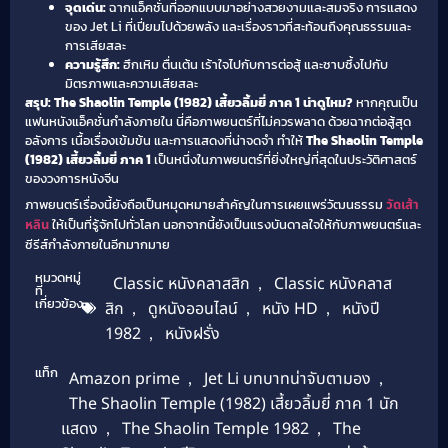
จุดเด่น:
ฉากแอ็คชั่นที่ออกแบบมาอย่างสวยงามและสมจริง การแสดง
ของ Jet Li ที่เปี่ยมไปด้วยพลัง และเรื่องราวที่สะท้อนถึงคุณธรรมและ
การเสียสละ
ความรู้สึก:
ฮึกเหิม ตื่นเต้น เร้าใจไปกับการต่อสู้ และซาบซึ้งไปกับ
มิตรภาพและความเสียสละ
สรุป: The Shaolin Temple (1982) เสี้ยวลิ้มยี่ ภาค 1 น่าดูไหม?
หากคุณเป็น
แฟนหนังแอ็คชั่นกำลังภายใน นี่คือภาพยนตร์ที่ไม่ควรพลาด ด้วยฉากต่อสู้สุด
อลังการ เนื้อเรื่องเข้มข้น และการแสดงที่น่าจดจำ ทำให้
The Shaolin Temple
(1982) เสี้ยวลิ้มยี่ ภาค 1
เป็นหนึ่งในภาพยนตร์ที่ยิ่งใหญ่ที่สุดในประวัติศาสตร์
ของวงการหนังจีน
ภาพยนตร์เรื่องนี้ยังถือเป็นหมุดหมายสำคัญในการเผยแพร่วัฒนธรรม
วัดเส้า
หลิน
ให้เป็นที่รู้จักไปทั่วโลก นอกจากนี้ยังเป็นแรงบันดาลใจให้กับภาพยนตร์และ
ซีรีส์กำลังภายในอีกมากมาย
หมวดหมู่
Classic หนังคลาสสิก
,
Classic หนังคลาส
ที่
เกี่ยวข้อง
สิก
,
ดูหนังออนไลน์
,
หนัง HD
,
หนังปี
1982
,
หนังฝรั่ง
แท็ก
Amazon prime
,
Jet Li บทบาทน่าจับตามอง
,
The Shaolin Temple (1982) เสี้ยวลิ้มยี่ ภาค 1 นัก
แสดง
,
The Shaolin Temple 1982
,
The