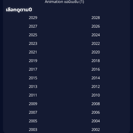
Animation แอนิเมชั่น
(1)
เลือกดูตามปี
Anthology
(1)
2029
2028
Apple TV
(20)
2027
2026
2025
2024
Apple TV+
(120)
2023
2022
Based on a True Story สร้างจากเรื่องจริง
(2)
2021
2020
2019
2018
Based on a True Story เรื่องจริง
(20)
2017
2016
Based on a True Story เรื่องจริง
(16)
2015
2014
2013
2012
Based on Novel
(6)
2011
2010
Betrayal
(1)
2009
2008
Biography
(3)
2007
2006
2005
2004
Biography ชีวประวัติ
(26)
2003
2002