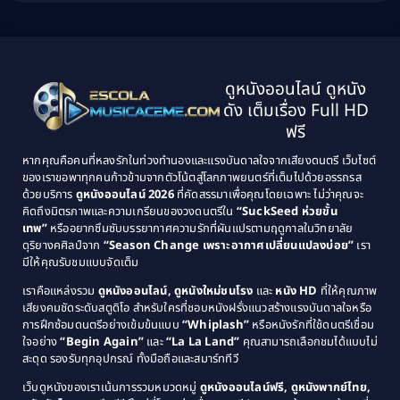
Biography ชีวิตจริง
(41)
2001
2000
1999
1998
Black Comedy
(10)
1997
1996
Classic หนังคลาสสิก
(134)
ดูหนังออนไลน์ ดูหนัง
1995
1994
ดัง เต็มเรื่อง Full HD
Classic หนังคลาสสิก
(21)
1993
1992
ฟรี
1991
1990
Classic หนังคลาสสิก
(25)
หากคุณคือคนที่หลงรักในท่วงทำนองและแรงบันดาลใจจากเสียงดนตรี เว็บไซต์
1989
1988
ของเราขอพาทุกคนก้าวข้ามจากตัวโน้ตสู่โลกภาพยนตร์ที่เต็มไปด้วยอรรถรส
Comedy ตลก
(46)
ด้วยบริการ
ดูหนังออนไลน์ 2026
ที่คัดสรรมาเพื่อคุณโดยเฉพาะ ไม่ว่าคุณจะ
1987
1986
คิดถึงมิตรภาพและความเกรียนของวงดนตรีใน
“SuckSeed ห่วยขั้น
1985
1984
Comedy ตลก
(515)
เทพ”
หรืออยากซึมซับบรรยากาศความรักที่ผันแปรตามฤดูกาลในวิทยาลัย
ดุริยางคศิลป์จาก
“Season Change เพราะอากาศเปลี่ยนแปลงบ่อย”
เรา
1983
1982
มีให้คุณรับชมแบบจัดเต็ม
Comedy ตลกขบขัน
(4)
1981
1980
เราคือแหล่งรวม
ดูหนังออนไลน์, ดูหนังใหม่ชนโรง
และ
หนัง HD
ที่ให้คุณภาพ
1979
Coming of Age ก้าวพ้นวัย
(1)
1978
เสียงคมชัดระดับสตูดิโอ สำหรับใครที่ชอบหนังฝรั่งแนวสร้างแรงบันดาลใจหรือ
การฝึกซ้อมดนตรีอย่างเข้มข้นแบบ
“Whiplash”
หรือหนังรักที่ใช้ดนตรีเชื่อม
1976
1975
Coming-of-Age
(3)
ใจอย่าง
“Begin Again”
และ
“La La Land”
คุณสามารถเลือกชมได้แบบไม่
1974
1972
สะดุด รองรับทุกอุปกรณ์ ทั้งมือถือและสมาร์ททีวี
Coming-of-age ชีวิตวัยรุ่น
(21)
1971
1970
เว็บดูหนังของเราเน้นการรวมหมวดหมู่
ดูหนังออนไลน์ฟรี, ดูหนังพากย์ไทย,