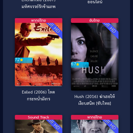
ออนไลน์
มหัศจรรย์รักข้ามภพ
พากย์ไทย
ซับไทย
Full HD
Full HD
7.2
6.7
Exiled (2006) โหด
Hush (2016) ฆ่าเธอให้
กระหน่ำมังกร
เงียบสนิท [ซับไทย]
Sound Track
พากย์ไทย
Full HD
Full HD