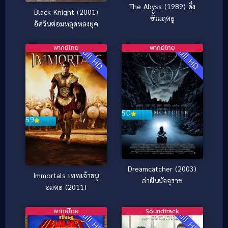
The Abyss (1989) ดิ่ง
Black Knight (2001)
ขั้วมฤตยู
อัศวินต่อมหลุดหลงยุค
พากย์ไทย
พากย์ไทย
Full HD
Full HD
5.0
5.9
Dreamcatcher (2003)
Immortals เทพเจ้าธนู
ล่าฝันมัจจุราช
อมตะ (2011)
พากย์ไทย
Soundtrack
Full HD
Full HD