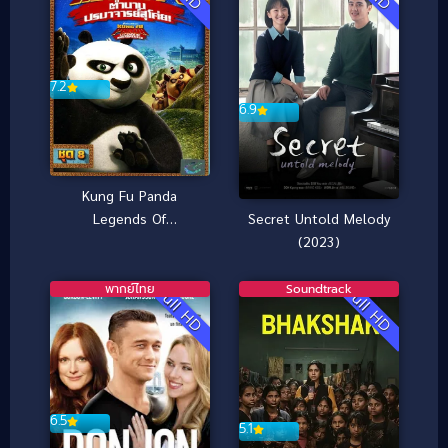
7.2
6.9
Kung Fu Panda
Legends Of
Secret Untold Melody
Awesomeness Vol.8
(2023)
กังฟูแพนด้า ตำนาน
ปรมาจารย์สุโค่ย! ชุด 8
พากย์ไทย
Soundtrack
Full HD
Full HD
6.5
5.1