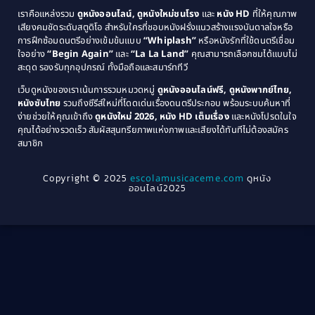
1981
1980
เราคือแหล่งรวม
ดูหนังออนไลน์, ดูหนังใหม่ชนโรง
และ
หนัง HD
ที่ให้คุณภาพ
1979
Coming of Age ก้าวพ้นวัย
(1)
1978
เสียงคมชัดระดับสตูดิโอ สำหรับใครที่ชอบหนังฝรั่งแนวสร้างแรงบันดาลใจหรือ
การฝึกซ้อมดนตรีอย่างเข้มข้นแบบ
“Whiplash”
หรือหนังรักที่ใช้ดนตรีเชื่อม
1976
1975
Coming-of-Age
(3)
ใจอย่าง
“Begin Again”
และ
“La La Land”
คุณสามารถเลือกชมได้แบบไม่
1974
1972
สะดุด รองรับทุกอุปกรณ์ ทั้งมือถือและสมาร์ททีวี
Coming-of-age ชีวิตวัยรุ่น
(21)
1971
1970
เว็บดูหนังของเราเน้นการรวมหมวดหมู่
ดูหนังออนไลน์ฟรี, ดูหนังพากย์ไทย,
หนังซับไทย
รวมถึงซีรีส์ใหม่ที่โดดเด่นเรื่องดนตรีประกอบ พร้อมระบบค้นหาที่
1969
1968
Community
(1)
ง่ายช่วยให้คุณเข้าถึง
ดูหนังใหม่ 2026, หนัง HD เต็มเรื่อง
และหนังโปรดในใจ
1964
1963
คุณได้อย่างรวดเร็ว สัมผัสสุนทรียภาพแห่งภาพและเสียงได้ทันทีไม่ต้องสมัคร
Crime อาชญากรรม
(78)
สมาชิก
1962
1956
1954
1950
Crime อาชญากรรม
(289)
Copyright © 2025
escolamusicaceme.com
ดูหนัง
1940
ออนไลน์2025
Cult Film
(4)
Culture
(8)
Dance เต้น
(13)
Dark Comedy ตลกร้าย
(11)
Detective
(21)