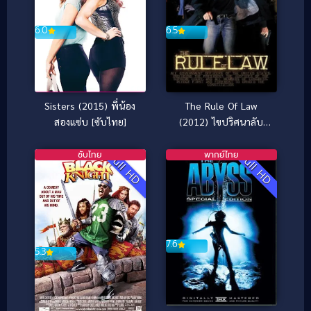
6.5
6.0
The Rule Of Law
Sisters (2015) พี่น้อง
(2012) ไขปริศนาลับ
สองแซ่บ [ซับไทย]
องค์กรเดือด
ซับไทย
พากย์ไทย
Full HD
Full HD
7.6
5.3