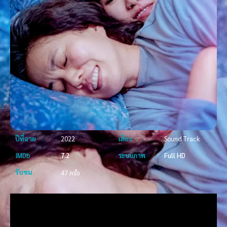
ปีที่ฉาย
2022
เสียง
Sound Track
IMDb
7.2
ระบบภาพ
Full HD
รับชม
47 ครั้ง