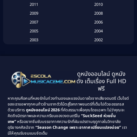
2011
2010
Betrayal
(1)
2009
2008
Biography
(3)
2007
2006
2005
2004
Biography ชีวประวัติ
(26)
2003
2002
Biography ชีวิตจริง
(41)
2001
2000
1999
1998
Black Comedy
(10)
1997
1996
Classic หนังคลาสสิก
(134)
ดูหนังออนไลน์ ดูหนัง
1995
1994
ดัง เต็มเรื่อง Full HD
Classic หนังคลาสสิก
(21)
1993
1992
ฟรี
1991
1990
Classic หนังคลาสสิก
(25)
หากคุณคือคนที่หลงรักในท่วงทำนองและแรงบันดาลใจจากเสียงดนตรี เว็บไซต์
1989
1988
ของเราขอพาทุกคนก้าวข้ามจากตัวโน้ตสู่โลกภาพยนตร์ที่เต็มไปด้วยอรรถรส
Comedy ตลก
(46)
ด้วยบริการ
ดูหนังออนไลน์ 2026
ที่คัดสรรมาเพื่อคุณโดยเฉพาะ ไม่ว่าคุณจะ
1987
1986
คิดถึงมิตรภาพและความเกรียนของวงดนตรีใน
“SuckSeed ห่วยขั้น
1985
1984
Comedy ตลก
(515)
เทพ”
หรืออยากซึมซับบรรยากาศความรักที่ผันแปรตามฤดูกาลในวิทยาลัย
ดุริยางคศิลป์จาก
“Season Change เพราะอากาศเปลี่ยนแปลงบ่อย”
เรา
1983
1982
มีให้คุณรับชมแบบจัดเต็ม
Comedy ตลกขบขัน
(4)