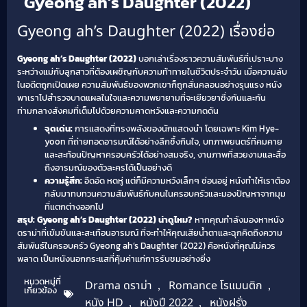
Gyeong ah’s Daughter (2022)
Gyeong ah’s Daughter (2022) เรื่องย่อ
Gyeong ah’s Daughter (2022)
บอกเล่าเรื่องราวความสัมพันธ์ที่เปราะบาง
ระหว่างแม่กับลูกสาวที่ต้องเผชิญกับความท้าทายในชีวิตประจำวัน เมื่อความลับ
ในอดีตถูกเปิดเผย ความสัมพันธ์ของพวกเขาก็ถูกสั่นคลอนอย่างรุนแรง หนัง
พาเราไปสำรวจบาดแผลในใจและความพยายามที่จะเยียวยาซึ่งกันและกัน
ท่ามกลางสังคมที่เต็มไปด้วยความคาดหวังและความกดดัน
จุดเด่น:
การแสดงที่ทรงพลังของนักแสดงนำ โดยเฉพาะ Kim Hye-
yoon ที่ถ่ายทอดอารมณ์ได้อย่างลึกซึ้งกินใจ, บทภาพยนตร์ที่คมคาย
และสะท้อนปัญหาครอบครัวได้อย่างสมจริง, งานภาพที่สวยงามและสื่อ
ถึงอารมณ์ของตัวละครได้เป็นอย่างดี
ความรู้สึก:
อึดอัด หดหู่ แต่ก็มีความหวังเล็กๆ ซ่อนอยู่ หนังทำให้เราต้อง
กลับมาทบทวนความสัมพันธ์กับคนในครอบครัวและมองปัญหาจากมุม
ที่แตกต่างออกไป
สรุป: Gyeong ah’s Daughter (2022) น่าดูไหม?
หากคุณกำลังมองหาหนัง
ดราม่าที่เข้มข้นและสะเทือนอารมณ์ ที่จะทำให้คุณเสียน้ำตาและฉุกคิดถึงความ
สัมพันธ์ในครอบครัว Gyeong ah’s Daughter (2022) คือหนังที่คุณไม่ควร
พลาด เป็นหนังนอกกระแสที่คุ้มค่าแก่การรับชมอย่างยิ่ง
หมวดหมู่ที่
Drama ดราม่า
,
Romance โรแมนติก
,
เกี่ยวข้อง
หนัง HD
,
หนังปี 2022
,
หนังฝรั่ง