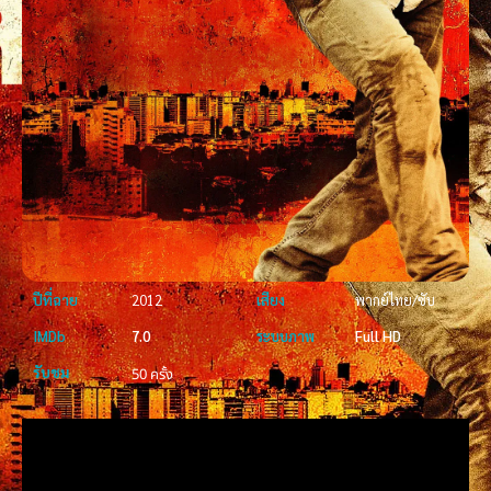
ปีที่ฉาย
2012
เสียง
พากย์ไทย/ซับ
IMDb
7.0
ระบบภาพ
Full HD
รับชม
50 ครั้ง