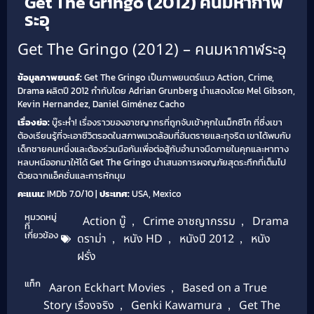
Get The Gringo (2012) คนมหากาฬ
ระอุ
Get The Gringo (2012) – คนมหากาฬระอุ
ข้อมูลภาพยนตร์:
Get The Gringo เป็นภาพยนตร์แนว Action, Crime,
Drama ผลิตปี 2012 กำกับโดย Adrian Grunberg นำแสดงโดย Mel Gibson,
Kevin Hernandez, Daniel Giménez Cacho
เรื่องย่อ:
บู๊ระห่ำ! เรื่องราวของอาชญากรที่ถูกจับเข้าคุกในเม็กซิโก ที่ซึ่งเขา
ต้องเรียนรู้ที่จะเอาชีวิตรอดในสภาพแวดล้อมที่อันตรายและทุจริต เขาได้พบกับ
เด็กชายคนหนึ่งและต้องร่วมมือกันเพื่อต่อสู้กับอำนาจมืดภายในคุกและหาทาง
หลบหนีออกมาให้ได้ Get The Gringo นำเสนอการผจญภัยสุดระทึกที่เต็มไป
ด้วยฉากแอ็คชั่นและการหักมุม
คะแนน:
IMDb 7.0/10 |
ประเทศ:
USA, Mexico
หมวดหมู่
Action บู๊
,
Crime อาชญากรรม
,
Drama
ที่
เกี่ยวข้อง
ดราม่า
,
หนัง HD
,
หนังปี 2012
,
หนัง
ฝรั่ง
แท็ก
Aaron Eckhart Movies
,
Based on a True
Story เรื่องจริง
,
Genki Kawamura
,
Get The