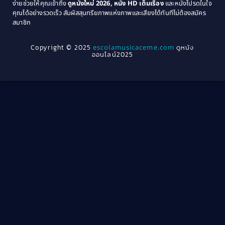
ง่ายช่วยให้คุณเข้าถึง
ดูหนังใหม่ 2026, หนัง HD เต็มเรื่อง
และหนังโปรดในใจ
1964
1963
คุณได้อย่างรวดเร็ว สัมผัสสุนทรียภาพแห่งภาพและเสียงได้ทันทีไม่ต้องสมัคร
Crime อาชญากรรม
(289)
สมาชิก
1962
1956
1954
1950
Crime อาชญากรรม
(78)
Copyright © 2025
escolamusicaceme.com
ดูหนัง
1940
ออนไลน์2025
Cult Film
(4)
Culture
(8)
Dance เต้น
(13)
Dark Comedy ตลกร้าย
(11)
Detective
(21)
Detective สืบสวน
(40)
Detective สืบสวน
(46)
Disaster
(22)
Disney+
(42)