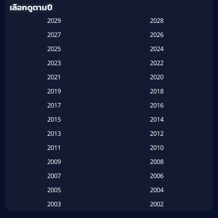
เลือกดูตามปี
Anthology
(1)
2029
2028
Apple TV
(20)
2027
2026
2025
2024
Apple TV+
(120)
2023
2022
Based on a True Story สร้างจากเรื่องจริง
(2)
2021
2020
2019
2018
Based on a True Story เรื่องจริง
(16)
2017
2016
Based on a True Story เรื่องจริง
(20)
2015
2014
2013
2012
Based on Novel
(6)
2011
2010
Betrayal
(1)
2009
2008
Biography
(3)
2007
2006
2005
2004
Biography ชีวประวัติ
(26)
2003
2002
Biography ชีวิตจริง
(41)