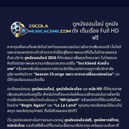
2001
2000
1999
1998
Black Comedy
(10)
1997
1996
Classic หนังคลาสสิก
(25)
ดูหนังออนไลน์ ดูหนัง
1995
1994
ดัง เต็มเรื่อง Full HD
Classic หนังคลาสสิก
(134)
1993
1992
ฟรี
1991
1990
Classic หนังคลาสสิก
(21)
หากคุณคือคนที่หลงรักในท่วงทำนองและแรงบันดาลใจจากเสียงดนตรี เว็บไซต์
1989
1988
ของเราขอพาทุกคนก้าวข้ามจากตัวโน้ตสู่โลกภาพยนตร์ที่เต็มไปด้วยอรรถรส
Comedy ตลก
(515)
ด้วยบริการ
ดูหนังออนไลน์ 2026
ที่คัดสรรมาเพื่อคุณโดยเฉพาะ ไม่ว่าคุณจะ
1987
1986
คิดถึงมิตรภาพและความเกรียนของวงดนตรีใน
“SuckSeed ห่วยขั้น
1985
1984
Comedy ตลก
(46)
เทพ”
หรืออยากซึมซับบรรยากาศความรักที่ผันแปรตามฤดูกาลในวิทยาลัย
ดุริยางคศิลป์จาก
“Season Change เพราะอากาศเปลี่ยนแปลงบ่อย”
เรา
1983
1982
มีให้คุณรับชมแบบจัดเต็ม
Comedy ตลกขบขัน
(4)
1981
1980
เราคือแหล่งรวม
ดูหนังออนไลน์, ดูหนังใหม่ชนโรง
และ
หนัง HD
ที่ให้คุณภาพ
1979
Coming of Age ก้าวพ้นวัย
(1)
1978
เสียงคมชัดระดับสตูดิโอ สำหรับใครที่ชอบหนังฝรั่งแนวสร้างแรงบันดาลใจหรือ
การฝึกซ้อมดนตรีอย่างเข้มข้นแบบ
“Whiplash”
หรือหนังรักที่ใช้ดนตรีเชื่อม
1976
1975
Coming-of-Age
(3)
ใจอย่าง
“Begin Again”
และ
“La La Land”
คุณสามารถเลือกชมได้แบบไม่
1974
1972
สะดุด รองรับทุกอุปกรณ์ ทั้งมือถือและสมาร์ททีวี
Coming-of-age ชีวิตวัยรุ่น
(21)
1971
1970
เว็บดูหนังของเราเน้นการรวมหมวดหมู่
ดูหนังออนไลน์ฟรี, ดูหนังพากย์ไทย,
หนังซับไทย
รวมถึงซีรีส์ใหม่ที่โดดเด่นเรื่องดนตรีประกอบ พร้อมระบบค้นหาที่
1969
1968
Community
(1)