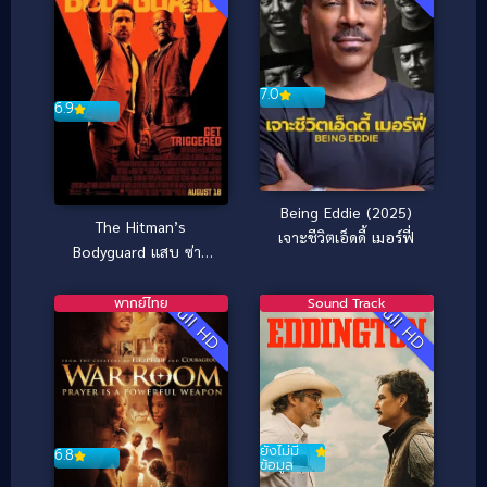
7.0
6.9
Being Eddie (2025)
The Hitman’s
เจาะชีวิตเอ็ดดี้ เมอร์ฟี่
Bodyguard แสบ ซ่าส์
แบบว่าบอดี้การ์ด
(2017)
พากย์ไทย
Sound Track
Full HD
Full HD
ยังไม่มี
6.8
ข้อมูล