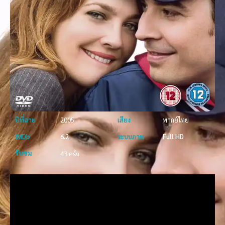
ปีที่ฉาย
2005
เสียง
พากย์ไทย
IMDb
6.2
ระบบภาพ
Full HD
รับชม
43 ครั้ง