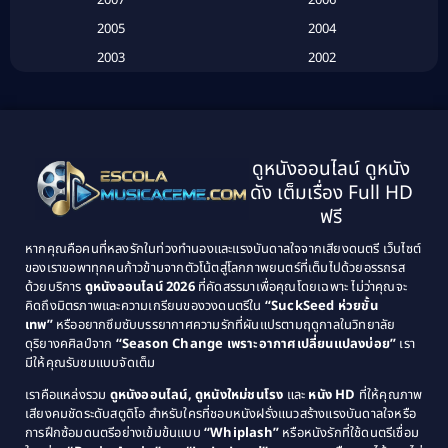
2007
2006
2005
2004
Biography ชีวประวัติ
(26)
2003
2002
Biography ชีวิตจริง
(41)
2001
2000
1999
1998
Black Comedy
(10)
1997
1996
Classic หนังคลาสสิก
(25)
ดูหนังออนไลน์ ดูหนัง
1995
1994
ดัง เต็มเรื่อง Full HD
Classic หนังคลาสสิก
(134)
1993
1992
ฟรี
1991
1990
Classic หนังคลาสสิก
(21)
หากคุณคือคนที่หลงรักในท่วงทำนองและแรงบันดาลใจจากเสียงดนตรี เว็บไซต์
1989
1988
ของเราขอพาทุกคนก้าวข้ามจากตัวโน้ตสู่โลกภาพยนตร์ที่เต็มไปด้วยอรรถรส
Comedy ตลก
(515)
ด้วยบริการ
ดูหนังออนไลน์ 2026
ที่คัดสรรมาเพื่อคุณโดยเฉพาะ ไม่ว่าคุณจะ
1987
1986
คิดถึงมิตรภาพและความเกรียนของวงดนตรีใน
“SuckSeed ห่วยขั้น
1985
1984
Comedy ตลก
(46)
เทพ”
หรืออยากซึมซับบรรยากาศความรักที่ผันแปรตามฤดูกาลในวิทยาลัย
ดุริยางคศิลป์จาก
“Season Change เพราะอากาศเปลี่ยนแปลงบ่อย”
เรา
1983
1982
มีให้คุณรับชมแบบจัดเต็ม
Comedy ตลกขบขัน
(4)
1981
1980
เราคือแหล่งรวม
ดูหนังออนไลน์, ดูหนังใหม่ชนโรง
และ
หนัง HD
ที่ให้คุณภาพ
1979
Coming of Age ก้าวพ้นวัย
(1)
1978
เสียงคมชัดระดับสตูดิโอ สำหรับใครที่ชอบหนังฝรั่งแนวสร้างแรงบันดาลใจหรือ
การฝึกซ้อมดนตรีอย่างเข้มข้นแบบ
“Whiplash”
หรือหนังรักที่ใช้ดนตรีเชื่อม
1976
1975
Coming-of-Age
(3)