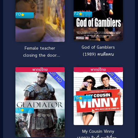
7.2
7.0
God of Gamblers
Female teacher
(1989) คนตัดคน
closing the door
(2021)
พากย์ไทย
พากย์ไทย
Full HD
Full HD
7.6
8.5
My Cousin Vinny
(1992) วินนี่ ญาติพี่รวม