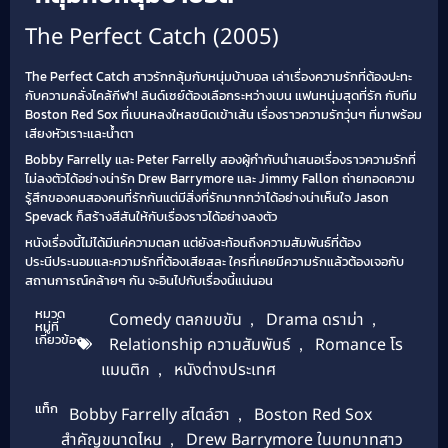
The Perfect Catch (2005)
The Perfect Catch สาวรักกลุ้มกับหนุ่มบ้าบอล เล่าเรื่องความรักที่ต้องปะทะ
กับความคลั่งไคล้กีฬา! ลินด์เซย์ต้องเลือกระหว่างเบน แฟนหนุ่มสุดที่รัก กับทีม
Boston Red Sox ที่เบนหลงใหลชนิดเข้าเส้น เรื่องราวความรักวุ่นๆ ที่มาพร้อม
เสียงหัวเราะและน้ำตา
Bobby Farrelly และ Peter Farrelly สองผู้กำกับนำเสนอเรื่องราวความรักที่
ไม่ลงตัวได้อย่างน่ารัก Drew Barrymore และ Jimmy Fallon ถ่ายทอดความ
รู้สึกของคนสองคนที่รักกันแต่มีสิ่งที่รักมากกว่าได้อย่างน่าเห็นใจ Jason
Spevack ก็สร้างสีสันให้กับเรื่องราวได้อย่างลงตัว
หนังเรื่องนี้ไม่ได้มีแค่ความตลก แต่ยังสะท้อนถึงความสัมพันธ์ที่ต้อง
ประนีประนอมและความรักที่ต้องเสียสละ ใครที่เคยมีความรักแล้วต้องเจอกับ
สถานการณ์คล้ายๆ กัน จะอินไปกับเรื่องนี้แน่นอน
หมวด
Comedy ตลกขบขัน
,
Drama ดราม่า
,
หมู่ที่
เกี่ยวข้อง
Relationship ความสัมพันธ์
,
Romance โร
แมนติก
,
หนังต่างประเทศ
แท็ก
Bobby Farrelly สไตล์ฮา
,
Boston Red Sox
สำคัญขนาดไหน
,
Drew Barrymore ในบทบาทสาว