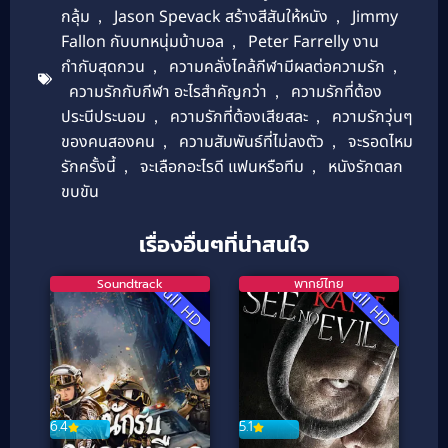
กลุ้ม
,
Jason Spevack สร้างสีสันให้หนัง
,
Jimmy
Fallon กับบทหนุ่มบ้าบอล
,
Peter Farrelly งาน
กำกับสุดกวน
,
ความคลั่งไคล้กีฬามีผลต่อความรัก
,
ความรักกับกีฬา อะไรสำคัญกว่า
,
ความรักที่ต้อง
ประนีประนอม
,
ความรักที่ต้องเสียสละ
,
ความรักวุ่นๆ
ของคนสองคน
,
ความสัมพันธ์ที่ไม่ลงตัว
,
จะรอดไหม
รักครั้งนี้
,
จะเลือกอะไรดี แฟนหรือทีม
,
หนังรักตลก
ขบขัน
เรื่องอื่นๆที่น่าสนใจ
Soundtrack
พากย์ไทย
Full HD
Full HD
6.4
5.1