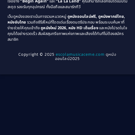
ใจอย่าง
“Begin Again”
และ
“La La Land”
คุณสามารถเลือกชมได้แบบไม่
1974
1972
สะดุด รองรับทุกอุปกรณ์ ทั้งมือถือและสมาร์ททีวี
Coming-of-age ชีวิตวัยรุ่น
(21)
1971
1970
เว็บดูหนังของเราเน้นการรวมหมวดหมู่
ดูหนังออนไลน์ฟรี, ดูหนังพากย์ไทย,
หนังซับไทย
รวมถึงซีรีส์ใหม่ที่โดดเด่นเรื่องดนตรีประกอบ พร้อมระบบค้นหาที่
1969
1968
Community
(1)
ง่ายช่วยให้คุณเข้าถึง
ดูหนังใหม่ 2026, หนัง HD เต็มเรื่อง
และหนังโปรดในใจ
1964
1963
คุณได้อย่างรวดเร็ว สัมผัสสุนทรียภาพแห่งภาพและเสียงได้ทันทีไม่ต้องสมัคร
Crime อาชญากรรม
(289)
สมาชิก
1962
1956
1954
1950
Crime อาชญากรรม
(78)
Copyright © 2025
escolamusicaceme.com
ดูหนัง
1940
ออนไลน์2025
Cult Film
(4)
Culture
(8)
Dance เต้น
(13)
Dark Comedy ตลกร้าย
(11)
Detective
(21)
Detective สืบสวน
(40)