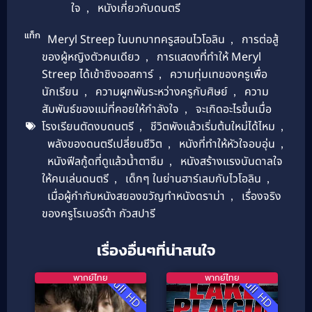
ใจ
,
หนังเกี่ยวกับดนตรี
แท็ก
Meryl Streep ในบทบาทครูสอนไวโอลิน
,
การต่อสู้
ของผู้หญิงตัวคนเดียว
,
การแสดงที่ทำให้ Meryl
Streep ได้เข้าชิงออสการ์
,
ความทุ่มเทของครูเพื่อ
นักเรียน
,
ความผูกพันระหว่างครูกับศิษย์
,
ความ
สัมพันธ์ของแม่ที่คอยให้กำลังใจ
,
จะเกิดอะไรขึ้นเมื่อ
โรงเรียนตัดงบดนตรี
,
ชีวิตพังแล้วเริ่มต้นใหม่ได้ไหม
,
พลังของดนตรีเปลี่ยนชีวิต
,
หนังที่ทำให้หัวใจอบอุ่น
,
หนังฟีลกู้ดที่ดูแล้วน้ำตาซึม
,
หนังสร้างแรงบันดาลใจ
ให้คนเล่นดนตรี
,
เด็กๆ ในย่านฮาร์เลมกับไวโอลิน
,
เมื่อผู้กำกับหนังสยองขวัญทำหนังดราม่า
,
เรื่องจริง
ของครูโรเบอร์ต้า กัวสปารี
เรื่องอื่นๆที่น่าสนใจ
พากย์ไทย
พากย์ไทย
Full HD
Full HD