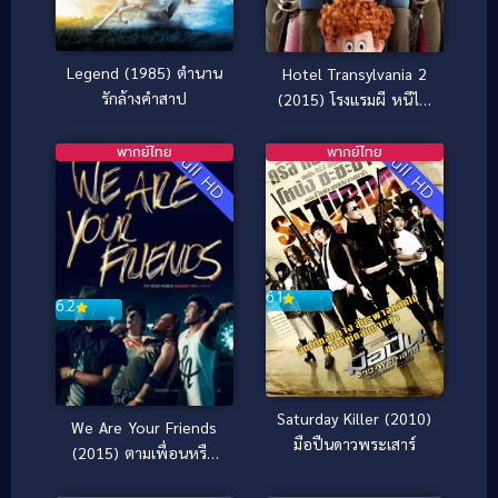
Legend (1985) ตำนาน
Hotel Transylvania 2
รักล้างคำสาป
(2015) โรงแรมผี หนีไป
พักร้อน ภาค 2
พากย์ไทย
พากย์ไทย
Full HD
Full HD
6.1
6.2
Saturday Killer (2010)
We Are Your Friends
มือปืนดาวพระเสาร์
(2015) ตามเพื่อนหรือ
ตามฝัน