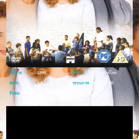
ปีที่ฉาย
1999
เสียง
พากย์ไทย
IMDb
6.7
ระบบภาพ
Full HD
รับชม
48 ครั้ง