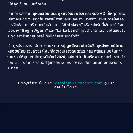
มีให้คุณรับชมแบบจัดเต็ม
Comedy ตลกขบขัน
(4)
1981
1980
เราคือแหล่งรวม
ดูหนังออนไลน์, ดูหนังใหม่ชนโรง
และ
หนัง HD
ที่ให้คุณภาพ
1979
Coming of Age ก้าวพ้นวัย
(1)
1978
เสียงคมชัดระดับสตูดิโอ สำหรับใครที่ชอบหนังฝรั่งแนวสร้างแรงบันดาลใจหรือ
การฝึกซ้อมดนตรีอย่างเข้มข้นแบบ
“Whiplash”
หรือหนังรักที่ใช้ดนตรีเชื่อม
1976
1975
Coming-of-Age
(3)
ใจอย่าง
“Begin Again”
และ
“La La Land”
คุณสามารถเลือกชมได้แบบไม่
1974
1972
สะดุด รองรับทุกอุปกรณ์ ทั้งมือถือและสมาร์ททีวี
Coming-of-age ชีวิตวัยรุ่น
(21)
1971
1970
เว็บดูหนังของเราเน้นการรวมหมวดหมู่
ดูหนังออนไลน์ฟรี, ดูหนังพากย์ไทย,
หนังซับไทย
รวมถึงซีรีส์ใหม่ที่โดดเด่นเรื่องดนตรีประกอบ พร้อมระบบค้นหาที่
1969
1968
Community
(1)
ง่ายช่วยให้คุณเข้าถึง
ดูหนังใหม่ 2026, หนัง HD เต็มเรื่อง
และหนังโปรดในใจ
1964
1963
คุณได้อย่างรวดเร็ว สัมผัสสุนทรียภาพแห่งภาพและเสียงได้ทันทีไม่ต้องสมัคร
Crime อาชญากรรม
(289)
สมาชิก
1962
1956
1954
1950
Crime อาชญากรรม
(78)
Copyright © 2025
escolamusicaceme.com
ดูหนัง
1940
ออนไลน์2025
Cult Film
(4)
Culture
(8)
Dance เต้น
(13)
Dark Comedy ตลกร้าย
(11)