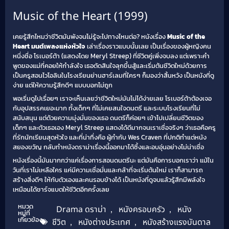
Music of the Heart (1999)
เคยรู้สึกไหมว่าชีวิตมันพังจนไม่รู้จะไปทางไหนต่อ? หนังเรื่อง
Music of the
Heart มนต์เพลงแห่งหัวใจ
เล่าเรื่องราวแบบนั้นเลย เป็นเรื่องของผู้หญิงคน
หนึ่งชื่อ โรเบอร์ต้า (แสดงโดย Meryl Streep) ที่ชีวิตคู่เพิ่งจบลง แต่เพราะคำ
พูดของแม่ที่คอยให้กำลังใจ เธอตัดสินใจลุกขึ้นสู้และเริ่มต้นชีวิตใหม่ด้วยการ
เป็นครูสอนไวโอลินในโรงเรียนย่านฮาร์เลมที่ใครๆ ก็มองว่าสิ้นหวัง เป็นหนังที่ดู
ง่าย แต่ให้ความรู้สึกดีๆ แบบบอกไม่ถูก
พอเริ่มดูไปเรื่อยๆ เราจะเห็นเลยว่าชีวิตใหม่มันไม่ได้ง่ายเลย โรเบอร์ต้าต้องเจอ
กับอุปสรรคเยอะมาก ทั้งเด็กๆ ที่ไม่เคยสนใจดนตรี และระบบโรงเรียนที่ไม่
สนับสนุน แต่ด้วยความมุ่งมั่นของเธอ ดนตรีก็ค่อยๆ เข้าไปเปลี่ยนชีวิตของ
เด็กๆ และตัวเธอเอง Meryl Streep แสดงได้ดีมากจนเราเชื่อจริงๆ ว่าเธอคือครู
ที่รักนักเรียนสุดหัวใจ และที่น่าทึ่งคือ ผู้กำกับ Wes Craven ที่ปกติทำแต่หนัง
สยองขวัญ กลับทำหนังดราม่าเรื่องนี้ออกมาได้ซึ้งและอบอุ่นอย่างไม่น่าเชื่อ
หนังเรื่องนี้มันมากกว่าแค่เรื่องการสอนดนตรีนะ แต่มันคือการบอกเราว่า แม้ใน
วันที่เราไม่เหลือใคร แค่มีความเชื่อมั่นและกล้าที่จะเริ่มต้นใหม่ เราก็สามารถ
สร้างสิ่งดีๆ ให้กับตัวเองและคนรอบข้างได้ เป็นหนังที่ดูจบแล้วรู้สึกมีพลังใจ
เหมือนได้ชาร์จแบตให้ชีวิตอีกครั้งเลย
หมวด
Drama ดราม่า
,
หนังครอบครัว
,
หนัง
หมู่ที่
เกี่ยวข้อง
ชีวิต
,
หนังต่างประเทศ
,
หนังสร้างแรงบันดาล