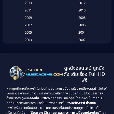
2013
2012
Based on Novel
(6)
2011
2010
Betrayal
(1)
2009
2008
Biography
(3)
2007
2006
2005
2004
Biography ชีวประวัติ
(26)
2003
2002
Biography ชีวิตจริง
(41)
2001
2000
1999
1998
Black Comedy
(10)
1997
1996
Classic หนังคลาสสิก
(25)
ดูหนังออนไลน์ ดูหนัง
1995
1994
ดัง เต็มเรื่อง Full HD
Classic หนังคลาสสิก
(134)
1993
1992
ฟรี
1991
1990
Classic หนังคลาสสิก
(21)
หากคุณคือคนที่หลงรักในท่วงทำนองและแรงบันดาลใจจากเสียงดนตรี เว็บไซต์
1989
1988
ของเราขอพาทุกคนก้าวข้ามจากตัวโน้ตสู่โลกภาพยนตร์ที่เต็มไปด้วยอรรถรส
Comedy ตลก
(515)
ด้วยบริการ
ดูหนังออนไลน์ 2026
ที่คัดสรรมาเพื่อคุณโดยเฉพาะ ไม่ว่าคุณจะ
1987
1986
คิดถึงมิตรภาพและความเกรียนของวงดนตรีใน
“SuckSeed ห่วยขั้น
1985
1984
Comedy ตลก
(46)
เทพ”
หรืออยากซึมซับบรรยากาศความรักที่ผันแปรตามฤดูกาลในวิทยาลัย
ดุริยางคศิลป์จาก
“Season Change เพราะอากาศเปลี่ยนแปลงบ่อย”
เรา
1983
1982