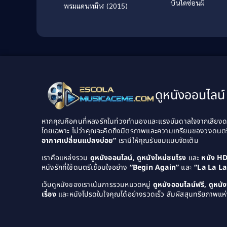
บันไดซ่อนผี
พรมแดนทมิฬ (2015)
ดูหนังออนไลน์ 
หากคุณคือคนที่หลงรักในท่วงทำนองและแรงบันดาลใจจากเสียงดนต
โดยเฉพาะ ไม่ว่าคุณจะคิดถึงมิตรภาพและความเกรียนของวงดนต
อากาศเปลี่ยนแปลงบ่อย”
เรามีให้คุณรับชมแบบจัดเต็ม
เราคือแหล่งรวม
ดูหนังออนไลน์, ดูหนังใหม่ชนโรง
และ
หนัง H
หนังรักที่ใช้ดนตรีเชื่อมใจอย่าง
“Begin Again”
และ
“La La L
เว็บดูหนังของเราเน้นการรวมหมวดหมู่
ดูหนังออนไลน์ฟรี, ดูหน
เรื่อง
และหนังโปรดในใจคุณได้อย่างรวดเร็ว สัมผัสสุนทรียภาพแห่