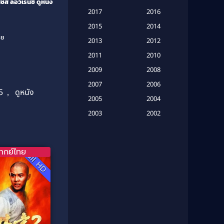
ิส ลอว์เรนซ์
ดูหนัง
Based on a True Story เรื่องจริง
2017
2016
(20)
2015
2014
าย
Based on a True Story เรื่องจริง
2013
2012
(16)
2011
2010
2009
Based on Novel
(6)
2008
2007
2006
Betrayal
(1)
5
,
ดูหนัง
2005
2004
Biography
(3)
2003
2002
2001
2000
Biography ชีวประวัติ
(26)
1999
1998
ากย์ไทย
Biography ชีวิตจริง
(41)
Full HD
1997
1996
1995
1994
Black Comedy
(10)
1993
1992
Classic หนังคลาสสิก
(134)
1991
1990
Classic หนังคลาสสิก
(21)
1989
1988