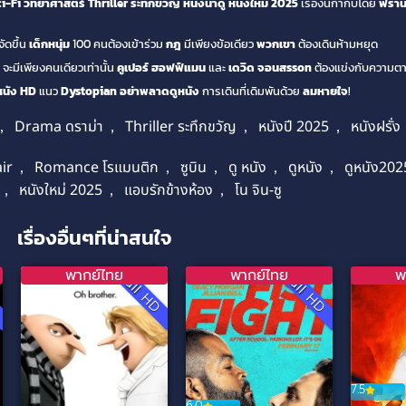
i-Fi วิทยาศาสตร์
Thriller ระทึกขวัญ
หนังน่าดู
หนังใหม่ 2025
เรื่องนี้กำกับโดย
ฟรานซ
ัดขึ้น
เด็กหนุ่ม
100 คนต้องเข้าร่วม
กฎ
มีเพียงข้อเดียว
พวกเขา
ต้องเดินห้ามหยุด
จะมีเพียงคนเดียวเท่านั้น
คูเปอร์ ฮอฟฟ์แมน
และ
เดวิด จอนสsson
ต้องแข่งกับความต
หนัง HD
แนว
Dystopian
อย่าพลาดดูหนัง
การเดินที่เดิมพันด้วย
ลมหายใจ
!
,
Drama ดราม่า
,
Thriller ระทึกขวัญ
,
หนังปี 2025
,
หนังฝรั่ง
ir
,
Romance โรแมนติก
,
ซูบิน
,
ดู หนัง
,
ดูหนัง
,
ดูหนัง202
,
หนังใหม่ 2025
,
แอบรักข้างห้อง
,
โน จิน-ซู
เรื่องอื่นๆที่น่าสนใจ
พากย์ไทย
พากย์ไทย
พ
D
Full HD
Full HD
7.5
6.0