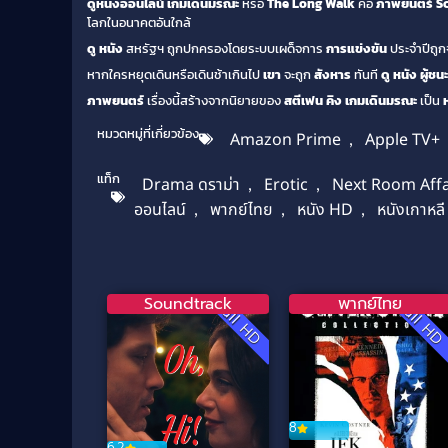
ดูหนังออนไลน์ เกมเดินมรณะ
หรือ
The Long Walk
คือ
ภาพยนตร์
Sc
โลกในอนาคตอันใกล้
ดู หนัง
สหรัฐฯ ถูกปกครองโดยระบบเผด็จการ
การแข่งขัน
ประจำปีถูกจ
หากใครหยุดเดินหรือเดินช้าเกินไป
เขา
จะถูก
สังหาร
ทันที
ดู หนัง
ผู้ชนะ
ภาพยนตร์
เรื่องนี้สร้างจากนิยายของ
สตีเฟน คิง
เกมเดินมรณะ
เป็น
หมวดหมู่ที่เกี่ยวข้อง
Amazon Prime
,
Apple TV+
แท็ก
Drama ดราม่า
,
Erotic
,
Next Room Affa
ออนไลน์
,
พากย์ไทย
,
หนัง HD
,
หนังเกาหลี
Soundtrack
พากย์ไทย
Full HD
Full H
8
6.2