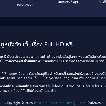
หลอนขนหัวลุก
เขย่าช
หลอนสยอง
ดูหนังดัง เต็มเรื่อง Full HD ฟรี
รี เว็บไซต์ของเราขอพาทุกคนก้าวข้ามจากตัวโน้ตสู่โลกภาพยนตร์ที่เต็มไปด้ว
รีใน
“SuckSeed ห่วยขั้นเทพ”
หรืออยากซึมซับบรรยากาศความรักที่ผันแปรตาม
D
ที่ให้คุณภาพเสียงคมชัดระดับสตูดิโอ สำหรับใครที่ชอบหนังฝรั่งแนวสร้างแรง
and”
คุณสามารถเลือกชมได้แบบไม่สะดุด รองรับทุกอุปกรณ์ ทั้งมือถือและสมาร์ทท
ังพากย์ไทย, หนังซับไทย
รวมถึงซีรีส์ใหม่ที่โดดเด่นเรื่องดนตรีประกอบ พร้อมระบบ
งภาพและเสียงได้ทันทีไม่ต้องสมัครสมาชิก
Copyright © 2025
escolamusicaceme.com
ดูหนังออนไลน์2025