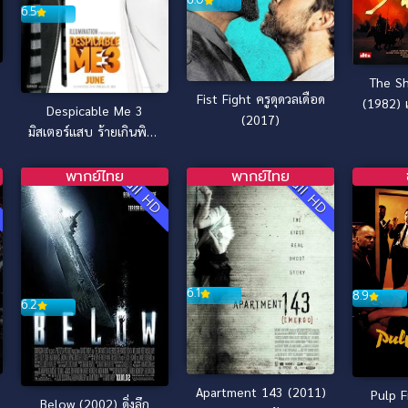
6.5
The Sh
Fist Fight ครูดุดวลเดือด
(1982) เส
Despicable Me 3
(2017)
มิสเตอร์แสบ ร้ายเกินพิกัด
3 (2017)
พากย์ไทย
พากย์ไทย
D
Full HD
Full HD
6.1
8.9
6.2
Apartment 143 (2011)
Pulp F
Below (2002) ดิ่งลึก