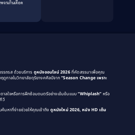
ีพจรเกินเดือด
Culture
(8)
Dance เต้น
(13)
Dark Comedy ตลกร้าย
(11)
Detective
(21)
Detective สืบสวน
(46)
Detective สืบสวน
(40)
ยอรรถรส ด้วยบริการ
ดูหนังออนไลน์ 2026
ที่คัดสรรมาเพื่อคุณ
ฤดูกาลในวิทยาลัยดุริยางคศิลป์จาก
“Season Change เพราะ
Disaster
(22)
Disney+
(42)
บันดาลใจหรือการฝึกซ้อมดนตรีอย่างเข้มข้นแบบ
“Whiplash”
หรือ
ีวี
Documentary สารคดี
(4)
ค้นหาที่ง่ายช่วยให้คุณเข้าถึง
ดูหนังใหม่ 2026, หนัง HD เต็ม
Documentary สารคดี
(58)
Drama ดราม่า
(120)