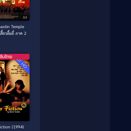
1987
1986
Classic หนังคลาสสิก
(25)
1985
1984
Comedy ตลก
(46)
1983
1982
aolin Temple
1981
1980
Comedy ตลก
(515)
ี้ยวลิ้มยี่ ภาค 2
1979
1978
Comedy ตลกขบขัน
(4)
1976
1975
Coming of Age ก้าวพ้นวัย
(1)
1974
1972
ซับไทย
Full HD
1971
1970
Coming-of-Age
(3)
1969
1968
Coming-of-age ชีวิตวัยรุ่น
(21)
1964
1963
1962
1956
Community
(1)
1954
1950
Crime อาชญากรรม
(78)
1940
Crime อาชญากรรม
(289)
Cult Film
(4)
iction (1994)