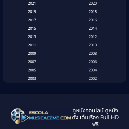
Based on a True Story สร้างจากเรื่องจริง
(2)
2021
2020
2019
2018
Based on a True Story เรื่องจริง
(20)
2017
2016
Based on a True Story เรื่องจริง
(16)
2015
2014
2013
2012
Based on Novel
(6)
2011
2010
Betrayal
(1)
2009
2008
Biography
(3)
2007
2006
2005
2004
Biography ชีวประวัติ
(26)
2003
2002
Biography ชีวิตจริง
(41)
2001
2000
1999
1998
Black Comedy
(10)
1997
1996
Classic หนังคลาสสิก
(134)
ดูหนังออนไลน์ ดูหนัง
1995
1994
ดัง เต็มเรื่อง Full HD
Classic หนังคลาสสิก
(21)
1993
1992
ฟรี
1991
1990