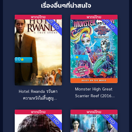
เรื่องอื่นๆที่น่าสนใจ
พากย์ไทย
พากย์ไทย
Full HD
Full HD
6.5
0.0
Monster High Great
Hotel Rwanda รวันดา
Scarrier Reef (2016)
ความหวังไม่สิ้นสูญ
มอนสเตอร์ ไฮ ผจญภัยสู่
(2004)
ใต้บาดาล
พากย์ไทย
พากย์ไทย
Full HD
Full HD