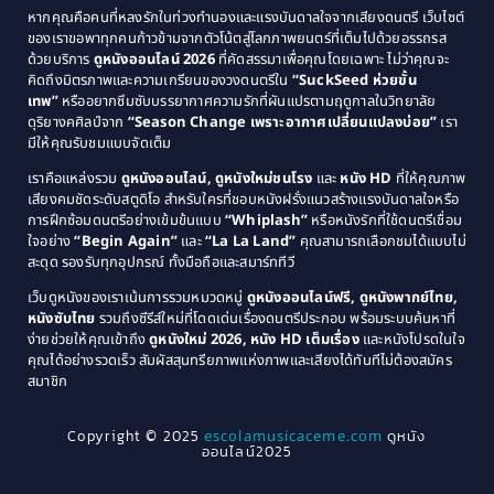
Classic หนังคลาสสิก
(25)
หากคุณคือคนที่หลงรักในท่วงทำนองและแรงบันดาลใจจากเสียงดนตรี เว็บไซต์
1989
1988
ของเราขอพาทุกคนก้าวข้ามจากตัวโน้ตสู่โลกภาพยนตร์ที่เต็มไปด้วยอรรถรส
Comedy ตลก
(46)
ด้วยบริการ
ดูหนังออนไลน์ 2026
ที่คัดสรรมาเพื่อคุณโดยเฉพาะ ไม่ว่าคุณจะ
1987
1986
คิดถึงมิตรภาพและความเกรียนของวงดนตรีใน
“SuckSeed ห่วยขั้น
1985
1984
Comedy ตลก
(515)
เทพ”
หรืออยากซึมซับบรรยากาศความรักที่ผันแปรตามฤดูกาลในวิทยาลัย
ดุริยางคศิลป์จาก
“Season Change เพราะอากาศเปลี่ยนแปลงบ่อย”
เรา
1983
1982
มีให้คุณรับชมแบบจัดเต็ม
Comedy ตลกขบขัน
(4)
1981
1980
เราคือแหล่งรวม
ดูหนังออนไลน์, ดูหนังใหม่ชนโรง
และ
หนัง HD
ที่ให้คุณภาพ
1979
Coming of Age ก้าวพ้นวัย
(1)
1978
เสียงคมชัดระดับสตูดิโอ สำหรับใครที่ชอบหนังฝรั่งแนวสร้างแรงบันดาลใจหรือ
การฝึกซ้อมดนตรีอย่างเข้มข้นแบบ
“Whiplash”
หรือหนังรักที่ใช้ดนตรีเชื่อม
1976
1975
Coming-of-Age
(3)
ใจอย่าง
“Begin Again”
และ
“La La Land”
คุณสามารถเลือกชมได้แบบไม่
1974
1972
สะดุด รองรับทุกอุปกรณ์ ทั้งมือถือและสมาร์ททีวี
Coming-of-age ชีวิตวัยรุ่น
(21)
1971
1970
เว็บดูหนังของเราเน้นการรวมหมวดหมู่
ดูหนังออนไลน์ฟรี, ดูหนังพากย์ไทย,
หนังซับไทย
รวมถึงซีรีส์ใหม่ที่โดดเด่นเรื่องดนตรีประกอบ พร้อมระบบค้นหาที่
1969
1968
Community
(1)
ง่ายช่วยให้คุณเข้าถึง
ดูหนังใหม่ 2026, หนัง HD เต็มเรื่อง
และหนังโปรดในใจ
1964
1963
คุณได้อย่างรวดเร็ว สัมผัสสุนทรียภาพแห่งภาพและเสียงได้ทันทีไม่ต้องสมัคร
Crime อาชญากรรม
(78)
สมาชิก
1962
1956
1954
1950
Crime อาชญากรรม
(289)
Copyright © 2025
escolamusicaceme.com
ดูหนัง
1940
ออนไลน์2025
Cult Film
(4)