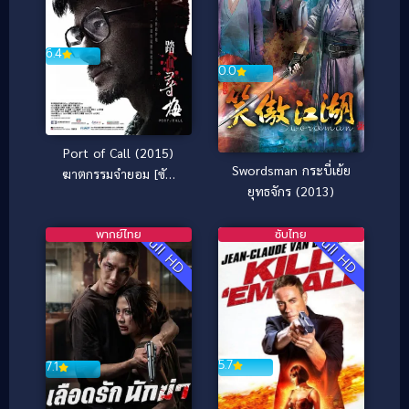
6.4
0.0
Port of Call (2015)
Swordsman กระบี่เย้ย
ฆาตกรรมจำยอม [ซับ
ยุทธจักร (2013)
ไทย]
พากย์ไทย
ซับไทย
Full HD
Full HD
5.7
7.1