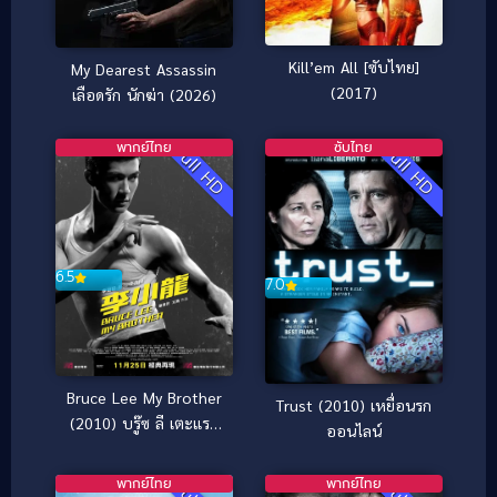
Kill’em All [ซับไทย]
My Dearest Assassin
(2017)
เลือดรัก นักฆ่า (2026)
พากย์ไทย
ซับไทย
Full HD
Full HD
6.5
7.0
Bruce Lee My Brother
Trust (2010) เหยื่อนรก
(2010) บรู๊ซ ลี เตะแรก
ออนไลน์
ลั่นโลก
พากย์ไทย
พากย์ไทย