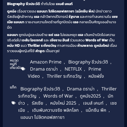
Biography ชีวประวัติ
กำกับโดย
เจมส์ เคนท์
ดูหนัง
เรื่องราวของ
แอนนา โปลิตคอฟสกายา
(
แม็กซีน พีค
) นักข่าวชาว
รัสเซียผู้กล้าหาญ
เธอ
กล้าวิพากษ์วิจารณ์
รัฐบาล
และการทำสงครามใน
เชช
เนีย
แอนนา
รายงานความโหดร้ายที่ถูกปิดบัง
เธอ
กลายเป็นศัตรูของอำนาจ
มืด
แอนนา
ถูกข่มขู่และปองร้าย
แต่
เธอ
ไม่ยอมหยุด
เธอ
เดินหน้าเปิดโปงความ
จริงต่อไป
เจสัน ไอแซกส์
และ
เซียราน ฮินส์
ร่วมแสดง
Words of War
เป็น
หนัง HD
แนว
Thriller ระทึกขวัญ
ทางการเมือง
ห้ามพลาด
ดูหนังใหม่
เรื่อง
ราวของผู้หญิงที่ใช้
คำพูด
เป็นอาวุธ!
หมวด
Amazon Prime
,
Biography ชีวประวัติ
,
หมู่ที่
เกี่ยวข้อง
Drama ดราม่า
,
NETFLIX
,
Prime
Video
,
Thriller ระทึกขวัญ
,
หนังฝรั่ง
แท็ก
Biography ชีวประวัติ
,
Drama ดราม่า
,
Thriller
ระทึกขวัญ
,
Words of War
,
ดูหนัง2025
,
นัก
ข่าว
,
รัสเซีย
,
หนังใหม่ 2025
,
เจมส์ เคนท์
,
เชช
เนีย
,
เดิมพันความจริง พลิกโลก
,
แม็กซีน พีค
,
แอนนา โปลิตคอฟสกายา