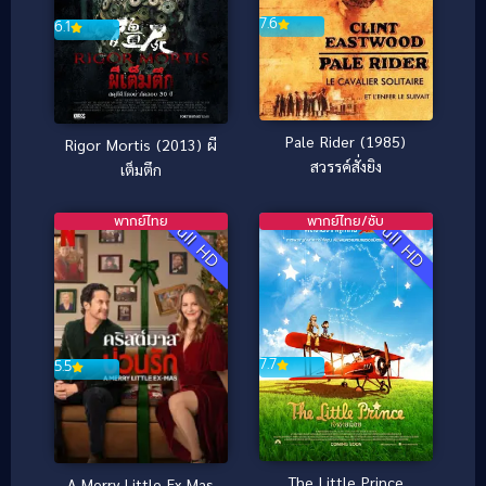
7.6
6.1
Pale Rider (1985)
Rigor Mortis (2013) ผี
สวรรค์สั่งยิง
เต็มตึก
พากย์ไทย
พากย์ไทย/ซับ
Full HD
Full HD
7.7
5.5
The Little Prince
A Merry Little Ex-Mas