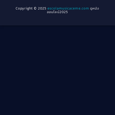
1954
1950
Crime อาชญากรรม
(289)
Copyright © 2025
escolamusicaceme.com
ดูหนัง
1940
ออนไลน์2025
Cult Film
(4)
Culture
(8)
Dance เต้น
(13)
Dark Comedy ตลกร้าย
(11)
Detective
(21)
Detective สืบสวน
(46)
Detective สืบสวน
(40)
Disaster
(22)
Disney+
(42)
Documentary สารคดี
(4)