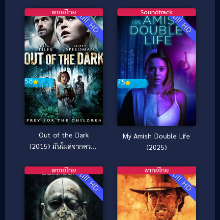
แพ็คแมน (2017)
พากย์ไทย
Soundtrack
Full HD
Full HD
5.8
7.5
Out of the Dark
My Amish Double Life
(2015) มันโผล่จากความ
(2025)
มืด
พากย์ไทย
พากย์ไทย
Full HD
Full HD