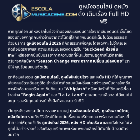
Classic หนังคลาสสิก
(134)
ดูหนังออนไลน์ ดูหนัง
1995
1994
ดัง เต็มเรื่อง Full HD
Classic หนังคลาสสิก
(21)
1993
1992
ฟรี
1991
1990
Classic หนังคลาสสิก
(25)
หากคุณคือคนที่หลงรักในท่วงทำนองและแรงบันดาลใจจากเสียงดนตรี เว็บไซต์
1989
1988
ของเราขอพาทุกคนก้าวข้ามจากตัวโน้ตสู่โลกภาพยนตร์ที่เต็มไปด้วยอรรถรส
Comedy ตลก
(46)
ด้วยบริการ
ดูหนังออนไลน์ 2026
ที่คัดสรรมาเพื่อคุณโดยเฉพาะ ไม่ว่าคุณจะ
1987
1986
คิดถึงมิตรภาพและความเกรียนของวงดนตรีใน
“SuckSeed ห่วยขั้น
1985
1984
Comedy ตลก
(515)
เทพ”
หรืออยากซึมซับบรรยากาศความรักที่ผันแปรตามฤดูกาลในวิทยาลัย
ดุริยางคศิลป์จาก
“Season Change เพราะอากาศเปลี่ยนแปลงบ่อย”
เรา
1983
1982
มีให้คุณรับชมแบบจัดเต็ม
Comedy ตลกขบขัน
(4)
1981
1980
เราคือแหล่งรวม
ดูหนังออนไลน์, ดูหนังใหม่ชนโรง
และ
หนัง HD
ที่ให้คุณภาพ
1979
Coming of Age ก้าวพ้นวัย
(1)
1978
เสียงคมชัดระดับสตูดิโอ สำหรับใครที่ชอบหนังฝรั่งแนวสร้างแรงบันดาลใจหรือ
การฝึกซ้อมดนตรีอย่างเข้มข้นแบบ
“Whiplash”
หรือหนังรักที่ใช้ดนตรีเชื่อม
1976
1975
Coming-of-Age
(3)
ใจอย่าง
“Begin Again”
และ
“La La Land”
คุณสามารถเลือกชมได้แบบไม่
1974
1972
สะดุด รองรับทุกอุปกรณ์ ทั้งมือถือและสมาร์ททีวี
Coming-of-age ชีวิตวัยรุ่น
(21)
1971
1970
เว็บดูหนังของเราเน้นการรวมหมวดหมู่
ดูหนังออนไลน์ฟรี, ดูหนังพากย์ไทย,
หนังซับไทย
รวมถึงซีรีส์ใหม่ที่โดดเด่นเรื่องดนตรีประกอบ พร้อมระบบค้นหาที่
1969
1968
Community
(1)
ง่ายช่วยให้คุณเข้าถึง
ดูหนังใหม่ 2026, หนัง HD เต็มเรื่อง
และหนังโปรดในใจ
1964
1963
คุณได้อย่างรวดเร็ว สัมผัสสุนทรียภาพแห่งภาพและเสียงได้ทันทีไม่ต้องสมัคร
Crime อาชญากรรม
(78)
สมาชิก
1962
1956