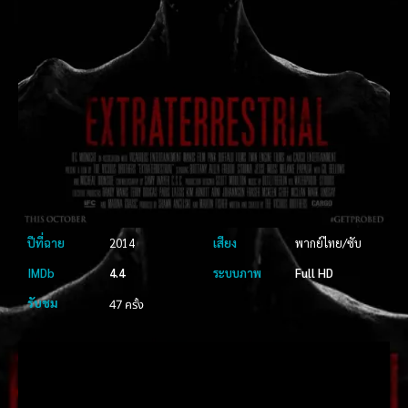
ปีที่ฉาย
2014
เสียง
พากย์ไทย/ซับ
IMDb
4.4
ระบบภาพ
Full HD
รับชม
47 ครั้ง