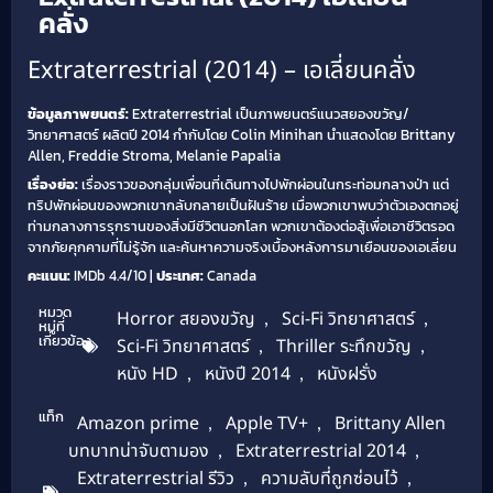
คลั่ง
Extraterrestrial (2014) – เอเลี่ยนคลั่ง
ข้อมูลภาพยนตร์:
Extraterrestrial เป็นภาพยนตร์แนวสยองขวัญ/
วิทยาศาสตร์ ผลิตปี 2014 กำกับโดย Colin Minihan นำแสดงโดย Brittany
Allen, Freddie Stroma, Melanie Papalia
เรื่องย่อ:
เรื่องราวของกลุ่มเพื่อนที่เดินทางไปพักผ่อนในกระท่อมกลางป่า แต่
ทริปพักผ่อนของพวกเขากลับกลายเป็นฝันร้าย เมื่อพวกเขาพบว่าตัวเองตกอยู่
ท่ามกลางการรุกรานของสิ่งมีชีวิตนอกโลก พวกเขาต้องต่อสู้เพื่อเอาชีวิตรอด
จากภัยคุกคามที่ไม่รู้จัก และค้นหาความจริงเบื้องหลังการมาเยือนของเอเลี่ยน
คะแนน:
IMDb 4.4/10 |
ประเทศ:
Canada
หมวด
Horror สยองขวัญ
,
Sci-Fi วิทยาศาสตร์
,
หมู่ที่
เกี่ยวข้อง
Sci-Fi วิทยาศาสตร์
,
Thriller ระทึกขวัญ
,
หนัง HD
,
หนังปี 2014
,
หนังฝรั่ง
แท็ก
Amazon prime
,
Apple TV+
,
Brittany Allen
บทบาทน่าจับตามอง
,
Extraterrestrial 2014
,
Extraterrestrial รีวิว
,
ความลับที่ถูกซ่อนไว้
,