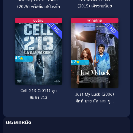
(2015) เจ้าชายน้อย
(2025) คริสต์มาสป่วนรัก
ซับไทย
พากย์ไทย
Full HD
Full HD
4.5
6.2
Cell 213 (2011) คุก
Just My Luck (2006)
สยอง 213
จัสท์ มาย ลัค น.ส. จูบ
ปั๊บ สลับโชค
ประเภทหนัง