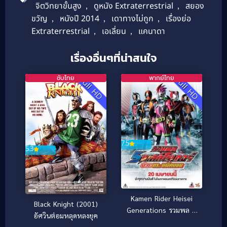
จิตวิทยาขั้นสูง
,
ดูหนัง Extraterrestrial
,
สยอง
ขวัญ
,
หนังปี 2014
,
เดาทางไม่ถูก
,
เรื่องย่อ
Extraterrestrial
,
เอเลี่ยน
,
แคนาดา
เรื่องอื่นๆที่น่าสนใจ
ซับไทย
พากย์ไทย
Full HD
Full HD
7.5
5.3
Kamen Rider Heisei
Black Knight (2001)
Generations รวมพล 5
อัศวินต่อมหลุดหลงยุค
มาสค์ไรเดอร์ ปะทะ ดร.