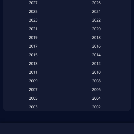
Apple TV
(20)
2027
2026
2025
2024
Apple TV+
(120)
2023
2022
Based on a True Story สร้างจากเรื่องจริง
(2)
2021
2020
2019
2018
Based on a True Story เรื่องจริง
(20)
2017
2016
Based on a True Story เรื่องจริง
(16)
2015
2014
2013
2012
Based on Novel
(6)
2011
2010
Betrayal
(1)
2009
2008
Biography
(3)
2007
2006
2005
2004
Biography ชีวประวัติ
(26)
2003
2002
Biography ชีวิตจริง
(41)
2001
2000
1999
1998
Black Comedy
(10)
1997
1996