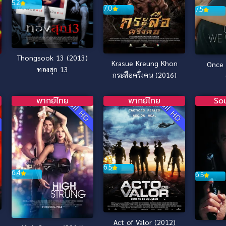
5.2
7.0
7.5
Thongsook 13 (2013)
Krasue Kreung Khon
Once
ทองสุก 13
กระสือครึ่งคน (2016)
พากย์ไทย
พากย์ไทย
So
D
Full HD
Full HD
6.5
6.4
6.5
Act of Valor (2012)