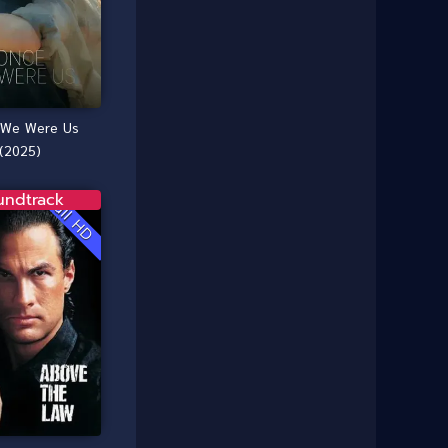
1987
1986
Classic หนังคลาสสิก
(25)
1985
1984
Comedy ตลก
(46)
1983
1982
1981
1980
Comedy ตลก
(515)
1979
1978
 We Were Us
Comedy ตลกขบขัน
(4)
(2025)
1976
1975
Coming of Age ก้าวพ้นวัย
(1)
1974
1972
undtrack
Full HD
1971
1970
Coming-of-Age
(3)
1969
1968
Coming-of-age ชีวิตวัยรุ่น
(21)
1964
1963
1962
1956
Community
(1)
1954
1950
Crime อาชญากรรม
(78)
1940
Crime อาชญากรรม
(289)
Cult Film
(4)