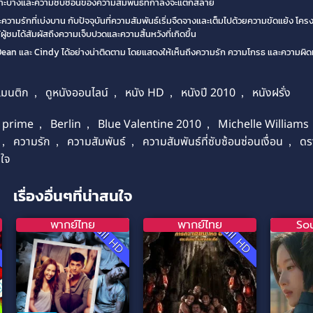
ราะบางและความซับซ้อนของความสัมพันธ์ที่กำลังจะแตกสลาย
วามรักที่เบ่งบาน กับปัจจุบันที่ความสัมพันธ์เริ่มจืดจางและเต็มไปด้วยความขัดแย้ง โครงส
ู้ชมได้สัมผัสถึงความเจ็บปวดและความสิ้นหวังที่เกิดขึ้น
n และ Cindy ได้อย่างน่าติดตาม โดยแสดงให้เห็นถึงความรัก ความโกรธ และความผิดหว
มนติก
,
ดูหนังออนไลน์
,
หนัง HD
,
หนังปี 2010
,
หนังฝรั่ง
 prime
,
Berlin
,
Blue Valentine 2010
,
Michelle Williams
,
ความรัก
,
ความสัมพันธ์
,
ความสัมพันธ์ที่ซับซ้อนซ่อนเงื่อน
,
ดร
นใจ
เรื่องอื่นๆที่น่าสนใจ
พากย์ไทย
พากย์ไทย
So
D
Full HD
Full HD