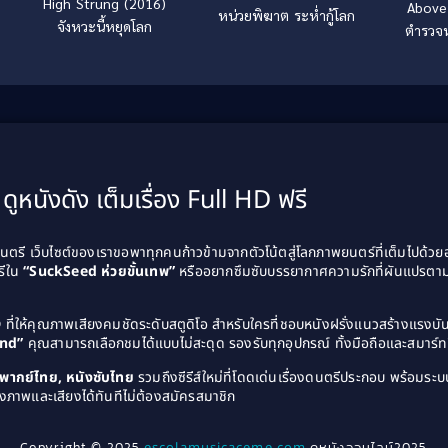
High Strung (2016)
Above 
หน่วยพิฆาต ระห่ำกู้โลก
จังหวะนี้หยุดโลก
ตำรวจห
ดูหนังดัง เต็มเรื่อง Full HD ฟรี
รี เว็บไซต์ของเราขอพาทุกคนก้าวข้ามจากตัวโน้ตสู่โลกภาพยนตร์ที่เต็มไปด้ว
รีใน
“SuckSeed ห่วยขั้นเทพ”
หรืออยากซึมซับบรรยากาศความรักที่ผันแปรตาม
D
ที่ให้คุณภาพเสียงคมชัดระดับสตูดิโอ สำหรับใครที่ชอบหนังฝรั่งแนวสร้างแรง
and”
คุณสามารถเลือกชมได้แบบไม่สะดุด รองรับทุกอุปกรณ์ ทั้งมือถือและสมาร์ทท
ังพากย์ไทย, หนังซับไทย
รวมถึงซีรีส์ใหม่ที่โดดเด่นเรื่องดนตรีประกอบ พร้อมระบบ
งภาพและเสียงได้ทันทีไม่ต้องสมัครสมาชิก
Copyright © 2025
escolamusicaceme.com
ดูหนังออนไลน์2025