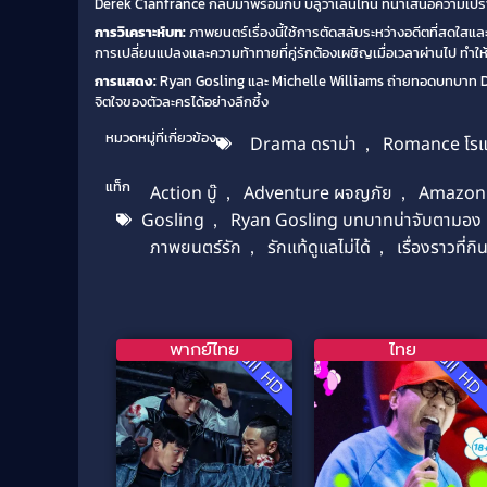
Derek Cianfrance กลับมาพร้อมกับ บลูวาเลนไทน์ ที่นำเสนอความเป
การวิเคราะห์บท:
ภาพยนตร์เรื่องนี้ใช้การตัดสลับระหว่างอดีตที่สดใสและค
การเปลี่ยนแปลงและความท้าทายที่คู่รักต้องเผชิญเมื่อเวลาผ่านไป ทำให้ผ
การแสดง:
Ryan Gosling และ Michelle Williams ถ่ายทอดบทบาท Dea
จิตใจของตัวละครได้อย่างลึกซึ้ง
หมวดหมู่ที่เกี่ยวข้อง
Drama ดราม่า
,
Romance โรแ
แท็ก
Action บู๊
,
Adventure ผจญภัย
,
Amazon
Gosling
,
Ryan Gosling บทบาทน่าจับตามอง
ภาพยนตร์รัก
,
รักแท้ดูแลไม่ได้
,
เรื่องราวที่กิ
พากย์ไทย
ไทย
Full HD
Full H