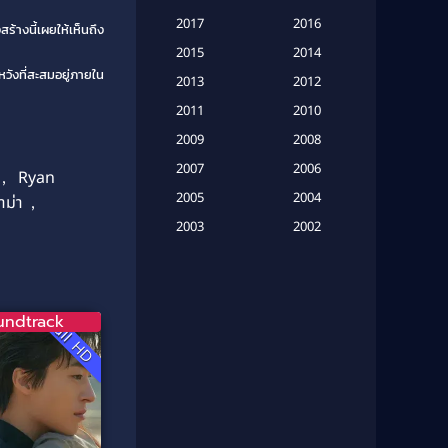
Based on a True Story เรื่องจริง
2017
2016
ร้างนี้เผยให้เห็นถึง
(20)
2015
2014
ังที่สะสมอยู่ภายใน
Based on a True Story เรื่องจริง
2013
2012
(16)
2011
2010
2009
Based on Novel
(6)
2008
2007
2006
,
Ryan
Betrayal
(1)
2005
2004
าม่า
,
Biography
(3)
2003
2002
2001
2000
Biography ชีวประวัติ
(26)
1999
1998
Biography ชีวิตจริง
(41)
1997
1996
undtrack
Full HD
1995
1994
Black Comedy
(10)
1993
1992
Classic หนังคลาสสิก
(134)
1991
1990
Classic หนังคลาสสิก
(21)
1989
1988