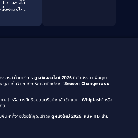
the Law นิโก้
Culture
(8)
มื่นฟาเรนไฮต์
(1988)
Dance เต้น
(13)
Dark Comedy ตลกร้าย
(11)
Detective
(21)
Detective สืบสวน
(46)
Detective สืบสวน
(40)
ยอรรถรส ด้วยบริการ
ดูหนังออนไลน์ 2026
ที่คัดสรรมาเพื่อคุณ
Disaster
(22)
ฤดูกาลในวิทยาลัยดุริยางคศิลป์จาก
“Season Change เพราะ
Disney+
(42)
บันดาลใจหรือการฝึกซ้อมดนตรีอย่างเข้มข้นแบบ
“Whiplash”
หรือ
ีวี
Documentary สารคดี
(4)
ค้นหาที่ง่ายช่วยให้คุณเข้าถึง
ดูหนังใหม่ 2026, หนัง HD เต็ม
Documentary สารคดี
(58)
Drama ดราม่า
(120)