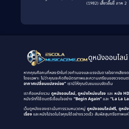
(1982) เสี้ยวลิ้มยี่ ภาค 2
ดูหนังออนไลน์ 
หากคุณคือคนที่หลงรักในท่วงทำนองและแรงบันดาลใจจากเสียงดนต
โดยเฉพาะ ไม่ว่าคุณจะคิดถึงมิตรภาพและความเกรียนของวงดนต
อากาศเปลี่ยนแปลงบ่อย”
เรามีให้คุณรับชมแบบจัดเต็ม
เราคือแหล่งรวม
ดูหนังออนไลน์, ดูหนังใหม่ชนโรง
และ
หนัง H
หนังรักที่ใช้ดนตรีเชื่อมใจอย่าง
“Begin Again”
และ
“La La L
เว็บดูหนังของเราเน้นการรวมหมวดหมู่
ดูหนังออนไลน์ฟรี, ดูหน
เรื่อง
และหนังโปรดในใจคุณได้อย่างรวดเร็ว สัมผัสสุนทรียภาพแห่