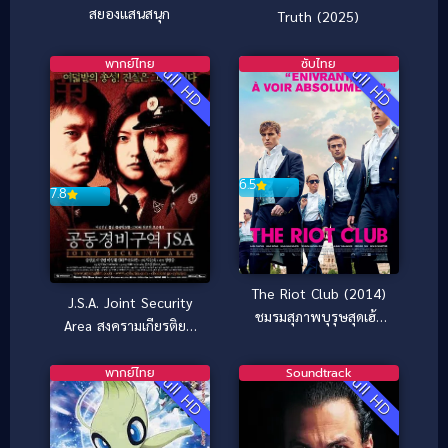
สยองแสนสนุก
Truth (2025)
พากย์ไทย
ซับไทย
Full HD
Full HD
6.5
7.8
The Riot Club (2014)
J.S.A. Joint Security
ชมรมสุภาพบุรุษสุดเฮ้ว
Area สงครามเกียรติยศ
[ซับไทย]
มิตรภาพเหนือพรมแดน
(2000)
พากย์ไทย
Soundtrack
Full HD
Full HD