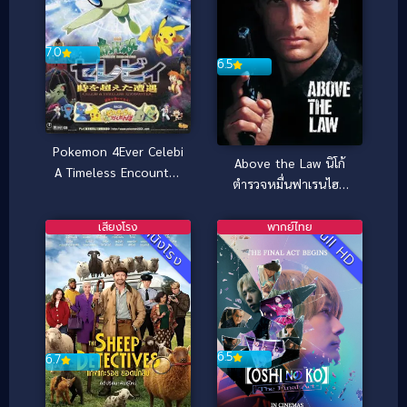
7.0
6.5
Pokemon 4Ever Celebi
Above the Law นิโก้
A Timeless Encounter
ตำรวจหมื่นฟาเรนไฮต์
(2001) โปเกมอน มูฟวี่ 4
(1988)
ตอน ย้อนเวลาตามล่าเซ
เสียงโรง
พากย์ไทย
Full HD
หนังโรง
เลบี
6.5
6.7