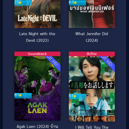
7.1
6.3
Late Night with the
What Jennifer Did
Devil (2023)
(2024)
Soundtrack
ซับไทย
Full HD
Full HD
8.1
6.1
Agak Laen (2024) บ้าน
I Will Tell You The