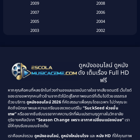
2009
2008
Biography
(3)
2007
2006
2005
2004
Biography ชีวประวัติ
(26)
2003
2002
Biography ชีวิตจริง
(41)
2001
2000
1999
1998
Black Comedy
(10)
1997
1996
Classic หนังคลาสสิก
(134)
ดูหนังออนไลน์ ดูหนัง
1995
1994
ดัง เต็มเรื่อง Full HD
Classic หนังคลาสสิก
(21)
1993
1992
ฟรี
1991
1990
Classic หนังคลาสสิก
(25)
หากคุณคือคนที่หลงรักในท่วงทำนองและแรงบันดาลใจจากเสียงดนตรี เว็บไซต์
1989
1988
ของเราขอพาทุกคนก้าวข้ามจากตัวโน้ตสู่โลกภาพยนตร์ที่เต็มไปด้วยอรรถรส
Comedy ตลก
(46)
ด้วยบริการ
ดูหนังออนไลน์ 2026
ที่คัดสรรมาเพื่อคุณโดยเฉพาะ ไม่ว่าคุณจะ
1987
1986
คิดถึงมิตรภาพและความเกรียนของวงดนตรีใน
“SuckSeed ห่วยขั้น
1985
1984
Comedy ตลก
(515)
เทพ”
หรืออยากซึมซับบรรยากาศความรักที่ผันแปรตามฤดูกาลในวิทยาลัย
ดุริยางคศิลป์จาก
“Season Change เพราะอากาศเปลี่ยนแปลงบ่อย”
เรา
1983
1982
มีให้คุณรับชมแบบจัดเต็ม
Comedy ตลกขบขัน
(4)
1981
1980
เราคือแหล่งรวม
ดูหนังออนไลน์, ดูหนังใหม่ชนโรง
และ
หนัง HD
ที่ให้คุณภาพ
1979
Coming of Age ก้าวพ้นวัย
(1)
1978