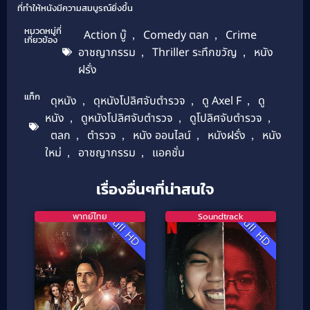
ที่ทำให้หนังมีความสมบูรณ์ยิ่งขึ้น
หมวดหมู่ที่
Action บู๊
,
Comedy ตลก
,
Crime
เกี่ยวข้อง
อาชญากรรม
,
Thriller ระทึกขวัญ
,
หนัง
ฝรั่ง
แท็ก
ดุหนัง
,
ดุหนังโปลิศจับตำรวจ
,
ดู Axel F
,
ดู
หนัง
,
ดูหนังโปลิศจับตำรวจ
,
ดูโปลิศจับตำรวจ
,
ตลก
,
ตำรวจ
,
หนัง ออนไลน์
,
หนังฝรั่ง
,
หนัง
ใหม่
,
อาชญากรรม
,
แอคชั่น
เรื่องอื่นๆที่น่าสนใจ
พากย์ไทย
Soundtrack
Full HD
Full HD