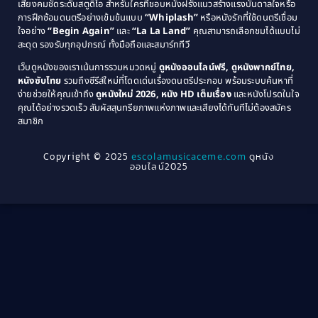
เสียงคมชัดระดับสตูดิโอ สำหรับใครที่ชอบหนังฝรั่งแนวสร้างแรงบันดาลใจหรือ
การฝึกซ้อมดนตรีอย่างเข้มข้นแบบ
“Whiplash”
หรือหนังรักที่ใช้ดนตรีเชื่อม
1976
1975
Coming-of-Age
(3)
ใจอย่าง
“Begin Again”
และ
“La La Land”
คุณสามารถเลือกชมได้แบบไม่
1974
1972
สะดุด รองรับทุกอุปกรณ์ ทั้งมือถือและสมาร์ททีวี
Coming-of-age ชีวิตวัยรุ่น
(21)
1971
1970
เว็บดูหนังของเราเน้นการรวมหมวดหมู่
ดูหนังออนไลน์ฟรี, ดูหนังพากย์ไทย,
หนังซับไทย
รวมถึงซีรีส์ใหม่ที่โดดเด่นเรื่องดนตรีประกอบ พร้อมระบบค้นหาที่
1969
1968
Community
(1)
ง่ายช่วยให้คุณเข้าถึง
ดูหนังใหม่ 2026, หนัง HD เต็มเรื่อง
และหนังโปรดในใจ
1964
1963
คุณได้อย่างรวดเร็ว สัมผัสสุนทรียภาพแห่งภาพและเสียงได้ทันทีไม่ต้องสมัคร
Crime อาชญากรรม
(78)
สมาชิก
1962
1956
1954
1950
Crime อาชญากรรม
(289)
Copyright © 2025
escolamusicaceme.com
ดูหนัง
1940
ออนไลน์2025
Cult Film
(4)
Culture
(8)
Dance เต้น
(13)
Dark Comedy ตลกร้าย
(11)
Detective
(21)