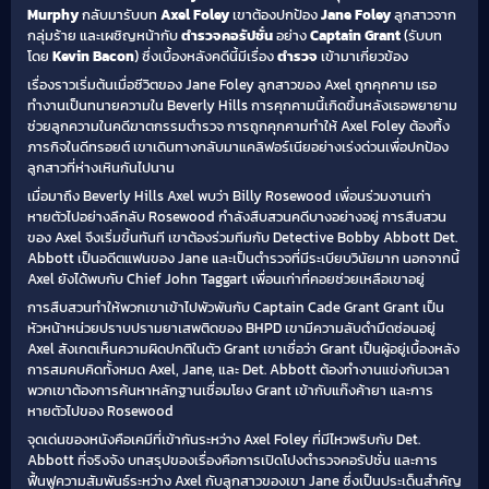
Murphy
กลับมารับบท
Axel Foley
เขาต้องปกป้อง
Jane Foley
ลูกสาวจาก
กลุ่มร้าย และเผชิญหน้ากับ
ตำรวจคอรัปชั่น
อย่าง
Captain Grant
(รับบท
โดย
Kevin Bacon
) ซึ่งเบื้องหลังคดีนี้มีเรื่อง
ตำรวจ
เข้ามาเกี่ยวข้อง
เรื่องราวเริ่มต้นเมื่อชีวิตของ Jane Foley ลูกสาวของ Axel ถูกคุกคาม เธอ
ทำงานเป็นทนายความใน Beverly Hills การคุกคามนี้เกิดขึ้นหลังเธอพยายาม
ช่วยลูกความในคดีฆาตกรรมตำรวจ การถูกคุกคามทำให้ Axel Foley ต้องทิ้ง
ภารกิจในดีทรอยต์ เขาเดินทางกลับมาแคลิฟอร์เนียอย่างเร่งด่วนเพื่อปกป้อง
ลูกสาวที่ห่างเหินกันไปนาน
เมื่อมาถึง Beverly Hills Axel พบว่า Billy Rosewood เพื่อนร่วมงานเก่า
หายตัวไปอย่างลึกลับ Rosewood กำลังสืบสวนคดีบางอย่างอยู่ การสืบสวน
ของ Axel จึงเริ่มขึ้นทันที เขาต้องร่วมทีมกับ Detective Bobby Abbott Det.
Abbott เป็นอดีตแฟนของ Jane และเป็นตำรวจที่มีระเบียบวินัยมาก นอกจากนี้
Axel ยังได้พบกับ Chief John Taggart เพื่อนเก่าที่คอยช่วยเหลือเขาอยู่
การสืบสวนทำให้พวกเขาเข้าไปพัวพันกับ Captain Cade Grant Grant เป็น
หัวหน้าหน่วยปราบปรามยาเสพติดของ BHPD เขามีความลับดำมืดซ่อนอยู่
Axel สังเกตเห็นความผิดปกติในตัว Grant เขาเชื่อว่า Grant เป็นผู้อยู่เบื้องหลัง
การสมคบคิดทั้งหมด Axel, Jane, และ Det. Abbott ต้องทำงานแข่งกับเวลา
พวกเขาต้องการค้นหาหลักฐานเชื่อมโยง Grant เข้ากับแก๊งค้ายา และการ
หายตัวไปของ Rosewood
จุดเด่นของหนังคือเคมีที่เข้ากันระหว่าง Axel Foley ที่มีไหวพริบกับ Det.
Abbott ที่จริงจัง บทสรุปของเรื่องคือการเปิดโปงตำรวจคอรัปชั่น และการ
ฟื้นฟูความสัมพันธ์ระหว่าง Axel กับลูกสาวของเขา Jane ซึ่งเป็นประเด็นสำคัญ