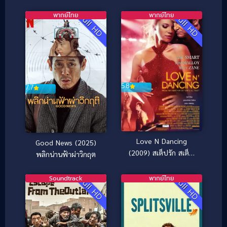
ว้าวุ่น (ซับไทย) (2016)
พากย์ไทย
พากย์ไทย
Full HD
Full HD
5.8
7.7
Love N Dancing
Good News (2025)
(2009) สเต็ปรัก สเต็ป
พลิกน่านฟ้าผ่าวิกฤต
ฝัน
Soundtrack
พากย์ไทย
Full HD
Full HD