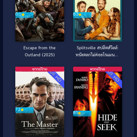
0.0
6.3
Escape from the
Splitsville สปลิตส์วิลล์:
Outland (2025)
หนังตลกไม่ค่อยโรแมนติก
(2025)
พากย์ไทย
พากย์ไทย
Full HD
Full HD
7.2
8.1