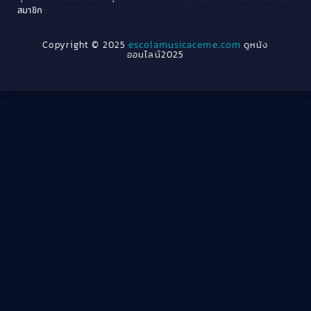
Crime อาชญากรรม
(289)
สมาชิก
1962
1956
1954
1950
Crime อาชญากรรม
(78)
Copyright © 2025
escolamusicaceme.com
ดูหนัง
1940
ออนไลน์2025
Cult Film
(4)
Culture
(8)
Dance เต้น
(13)
Dark Comedy ตลกร้าย
(11)
Detective
(21)
Detective สืบสวน
(40)
Detective สืบสวน
(46)
Disaster
(22)
Disney+
(42)