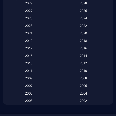
Anthology
(1)
2029
2028
Apple TV
(20)
2027
2026
2025
2024
Apple TV+
(120)
2023
2022
Based on a True Story สร้างจากเรื่องจริง
(2)
2021
2020
2019
2018
Based on a True Story เรื่องจริง
(16)
2017
2016
Based on a True Story เรื่องจริง
(20)
2015
2014
2013
2012
Based on Novel
(6)
2011
2010
Betrayal
(1)
2009
2008
Biography
(3)
2007
2006
2005
2004
Biography ชีวประวัติ
(26)
2003
2002
Biography ชีวิตจริง
(41)
2001
2000