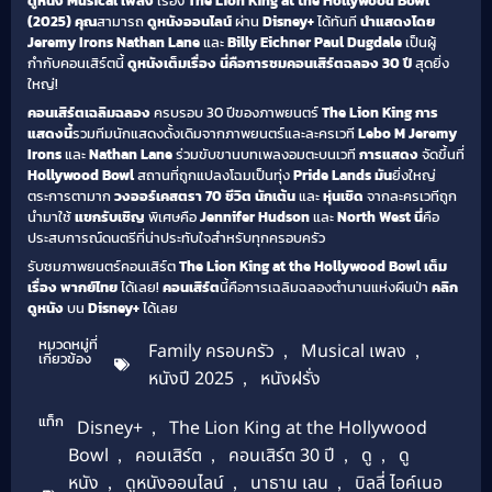
ดูหนัง
Musical เพลง
เรื่อง
The Lion King at the Hollywood Bowl
(2025)
คุณ
สามารถ
ดูหนังออนไลน์
ผ่าน
Disney+
ได้ทันที
นำแสดงโดย
Jeremy Irons
Nathan Lane
และ
Billy Eichner
Paul Dugdale
เป็นผู้
กำกับคอนเสิร์ตนี้
ดูหนังเต็มเรื่อง
นี่คือการชมคอนเสิร์ตฉลอง 30 ปี
สุดยิ่ง
ใหญ่!
คอนเสิร์ตเฉลิมฉลอง
ครบรอบ 30 ปีของภาพยนตร์
The Lion King
การ
แสดงนี้
รวมทีมนักแสดงดั้งเดิมจากภาพยนตร์และละครเวที
Lebo M
Jeremy
Irons
และ
Nathan Lane
ร่วมขับขานบทเพลงอมตะบนเวที
การแสดง
จัดขึ้นที่
Hollywood Bowl
สถานที่ถูกแปลงโฉมเป็นทุ่ง
Pride Lands
มัน
ยิ่งใหญ่
ตระการตามาก
วงออร์เคสตรา 70 ชีวิต
นักเต้น
และ
หุ่นเชิด
จากละครเวทีถูก
นำมาใช้
แขกรับเชิญ
พิเศษคือ
Jennifer Hudson
และ
North West
นี่
คือ
ประสบการณ์ดนตรีที่น่าประทับใจสำหรับทุกครอบครัว
รับชมภาพยนตร์คอนเสิร์ต
The Lion King at the Hollywood Bowl เต็ม
เรื่อง พากย์ไทย
ได้เลย!
คอนเสิร์ต
นี้คือการเฉลิมฉลองตำนานแห่งผืนป่า
คลิก
ดูหนัง
บน
Disney+
ได้เลย
หมวดหมู่ที่
Family ครอบครัว
,
Musical เพลง
,
เกี่ยวข้อง
หนังปี 2025
,
หนังฝรั่ง
แท็ก
Disney+
,
The Lion King at the Hollywood
Bowl
,
คอนเสิร์ต
,
คอนเสิร์ต 30 ปี
,
ดู
,
ดู
หนัง
,
ดูหนังออนไลน์
,
นาธาน เลน
,
บิลลี่ ไอค์เนอ