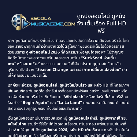
1999
1998
Black Comedy
(10)
1997
1996
Classic หนังคลาสสิก
(25)
ดูหนังออนไลน์ ดูหนัง
1995
1994
ดัง เต็มเรื่อง Full HD
Classic หนังคลาสสิก
(134)
1993
1992
ฟรี
1991
1990
Classic หนังคลาสสิก
(21)
หากคุณคือคนที่หลงรักในท่วงทำนองและแรงบันดาลใจจากเสียงดนตรี เว็บไซต์
1989
1988
ของเราขอพาทุกคนก้าวข้ามจากตัวโน้ตสู่โลกภาพยนตร์ที่เต็มไปด้วยอรรถรส
Comedy ตลก
(515)
ด้วยบริการ
ดูหนังออนไลน์ 2026
ที่คัดสรรมาเพื่อคุณโดยเฉพาะ ไม่ว่าคุณจะ
1987
1986
คิดถึงมิตรภาพและความเกรียนของวงดนตรีใน
“SuckSeed ห่วยขั้น
1985
1984
Comedy ตลก
(46)
เทพ”
หรืออยากซึมซับบรรยากาศความรักที่ผันแปรตามฤดูกาลในวิทยาลัย
ดุริยางคศิลป์จาก
“Season Change เพราะอากาศเปลี่ยนแปลงบ่อย”
เรา
1983
1982
มีให้คุณรับชมแบบจัดเต็ม
Comedy ตลกขบขัน
(4)
1981
1980
เราคือแหล่งรวม
ดูหนังออนไลน์, ดูหนังใหม่ชนโรง
และ
หนัง HD
ที่ให้คุณภาพ
1979
Coming of Age ก้าวพ้นวัย
(1)
1978
เสียงคมชัดระดับสตูดิโอ สำหรับใครที่ชอบหนังฝรั่งแนวสร้างแรงบันดาลใจหรือ
การฝึกซ้อมดนตรีอย่างเข้มข้นแบบ
“Whiplash”
หรือหนังรักที่ใช้ดนตรีเชื่อม
1976
1975
Coming-of-Age
(3)
ใจอย่าง
“Begin Again”
และ
“La La Land”
คุณสามารถเลือกชมได้แบบไม่
1974
1972
สะดุด รองรับทุกอุปกรณ์ ทั้งมือถือและสมาร์ททีวี
Coming-of-age ชีวิตวัยรุ่น
(21)
1971
1970
เว็บดูหนังของเราเน้นการรวมหมวดหมู่
ดูหนังออนไลน์ฟรี, ดูหนังพากย์ไทย,
หนังซับไทย
รวมถึงซีรีส์ใหม่ที่โดดเด่นเรื่องดนตรีประกอบ พร้อมระบบค้นหาที่
1969
1968
Community
(1)
ง่ายช่วยให้คุณเข้าถึง
ดูหนังใหม่ 2026, หนัง HD เต็มเรื่อง
และหนังโปรดในใจ
1964
1963
คุณได้อย่างรวดเร็ว สัมผัสสุนทรียภาพแห่งภาพและเสียงได้ทันทีไม่ต้องสมัคร