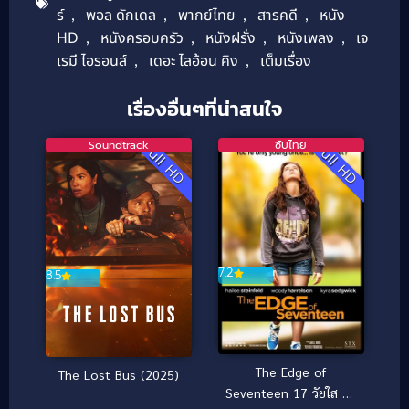
ร์
,
พอล ดักเดล
,
พากย์ไทย
,
สารคดี
,
หนัง
HD
,
หนังครอบครัว
,
หนังฝรั่ง
,
หนังเพลง
,
เจ
เรมี ไอรอนส์
,
เดอะ ไลอ้อน คิง
,
เต็มเรื่อง
เรื่องอื่นๆที่น่าสนใจ
Soundtrack
ซับไทย
Full HD
Full HD
7.2
8.5
The Edge of
The Lost Bus (2025)
Seventeen 17 วัยใส วัน