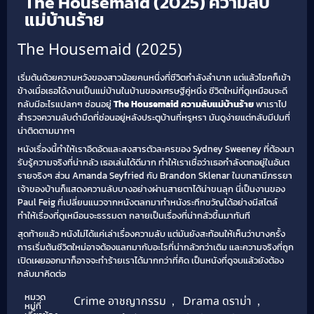
The Housemaid (2025) ความลับ
แม่บ้านร้าย
The Housemaid (2025)
เริ่มต้นด้วยความหวังของสาวน้อยคนหนึ่งที่ชีวิตกำลังลำบาก แต่แล้วโชคก็เข้า
ข้างเมื่อเธอได้งานเป็นแม่บ้านในบ้านของเศรษฐีคู่หนึ่ง ชีวิตใหม่ที่ดูเหมือนจะดี
กลับมีอะไรแปลกๆ ซ่อนอยู่
The Housemaid ความลับแม่บ้านร้าย
พาเราไป
สำรวจความลับดำมืดที่ซ่อนอยู่หลังประตูบ้านที่หรูหรา มันดูง่ายแต่กลับมีปมที่
น่าติดตามมากๆ
หนังเรื่องนี้ทำให้เราอึดอัดและสงสารตัวละครของ Sydney Sweeney ที่ต้องมา
รับรู้ความจริงที่น่ากลัว เธอเล่นได้ดีมาก ทำให้เราเชื่อว่าเธอกำลังตกอยู่ในอันต
รายจริงๆ ส่วน Amanda Seyfried กับ Brandon Sklenar ในบทสามีภรรยา
เจ้าของบ้านก็แสดงความลับบางอย่างผ่านสายตาได้น่าขนลุก นี่เป็นงานของ
Paul Feig ที่เปลี่ยนแนวจากหนังตลกมาทำหนังระทึกขวัญได้อย่างมีสไตล์
ทำให้เรื่องที่ดูเหมือนจะธรรมดา กลายเป็นเรื่องที่น่ากลัวขึ้นมาทันที
สุดท้ายแล้ว หนังไม่ได้แค่เล่าเรื่องความลับ แต่มันยังสะท้อนให้เห็นว่าบางครั้ง
การเริ่มต้นชีวิตใหม่อาจต้องแลกมากับอะไรที่น่ากลัวกว่าเดิม และความจริงที่ถูก
เปิดเผยออกมาก็อาจจะทำร้ายเราได้มากกว่าที่คิด เป็นหนังที่ดูจบแล้วยังต้อง
กลับมาคิดต่อ
หมวด
Crime อาชญากรรม
,
Drama ดราม่า
,
หมู่ที่