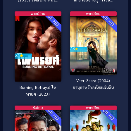
เขี้ยว
พักร้อน ภาค 2
พากย์ไทย
พากย์ไทย
Full HD
Full HD
7.8
6.4
Veer-Zaara (2004)
Burning Betrayal ไฟ
อานุภาพรักเหนือแผ่นดิน
ทรยศ (2023)
ซับไทย
พากย์ไทย
Full HD
Full HD