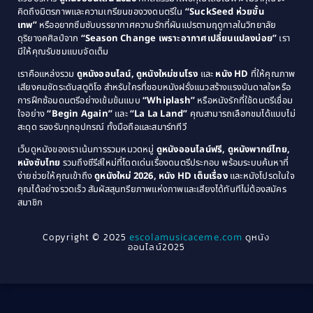
1987
1986
คิดถึงมิตรภาพและความเกรียนของวงดนตรีใน
“SuckSeed ห่วยขั้น
1985
1984
Comedy ตลก
(515)
เทพ”
หรืออยากซึมซับบรรยากาศความรักที่ผันแปรตามฤดูกาลในวิทยาลัย
ดุริยางคศิลป์จาก
“Season Change เพราะอากาศเปลี่ยนแปลงบ่อย”
เรา
1983
1982
มีให้คุณรับชมแบบจัดเต็ม
Comedy ตลกขบขัน
(4)
1981
1980
เราคือแหล่งรวม
ดูหนังออนไลน์, ดูหนังใหม่ชนโรง
และ
หนัง HD
ที่ให้คุณภาพ
1979
Coming of Age ก้าวพ้นวัย
(1)
1978
เสียงคมชัดระดับสตูดิโอ สำหรับใครที่ชอบหนังฝรั่งแนวสร้างแรงบันดาลใจหรือ
การฝึกซ้อมดนตรีอย่างเข้มข้นแบบ
“Whiplash”
หรือหนังรักที่ใช้ดนตรีเชื่อม
1976
1975
Coming-of-Age
(3)
ใจอย่าง
“Begin Again”
และ
“La La Land”
คุณสามารถเลือกชมได้แบบไม่
1974
1972
สะดุด รองรับทุกอุปกรณ์ ทั้งมือถือและสมาร์ททีวี
Coming-of-age ชีวิตวัยรุ่น
(21)
1971
1970
เว็บดูหนังของเราเน้นการรวมหมวดหมู่
ดูหนังออนไลน์ฟรี, ดูหนังพากย์ไทย,
หนังซับไทย
รวมถึงซีรีส์ใหม่ที่โดดเด่นเรื่องดนตรีประกอบ พร้อมระบบค้นหาที่
1969
1968
Community
(1)
ง่ายช่วยให้คุณเข้าถึง
ดูหนังใหม่ 2026, หนัง HD เต็มเรื่อง
และหนังโปรดในใจ
1964
1963
คุณได้อย่างรวดเร็ว สัมผัสสุนทรียภาพแห่งภาพและเสียงได้ทันทีไม่ต้องสมัคร
Crime อาชญากรรม
(78)
สมาชิก
1962
1956
1954
1950
Crime อาชญากรรม
(289)
Copyright © 2025
escolamusicaceme.com
ดูหนัง
1940
ออนไลน์2025
Cult Film
(4)
Culture
(8)
Dance เต้น
(13)