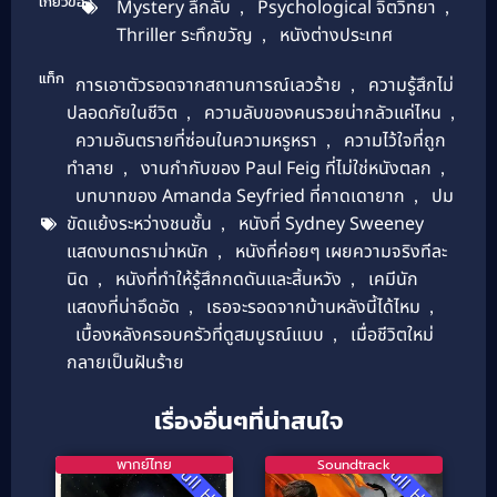
เกี่ยวข้อง
Mystery ลึกลับ
,
Psychological จิตวิทยา
,
Thriller ระทึกขวัญ
,
หนังต่างประเทศ
แท็ก
การเอาตัวรอดจากสถานการณ์เลวร้าย
,
ความรู้สึกไม่
ปลอดภัยในชีวิต
,
ความลับของคนรวยน่ากลัวแค่ไหน
,
ความอันตรายที่ซ่อนในความหรูหรา
,
ความไว้ใจที่ถูก
ทำลาย
,
งานกำกับของ Paul Feig ที่ไม่ใช่หนังตลก
,
บทบาทของ Amanda Seyfried ที่คาดเดายาก
,
ปม
ขัดแย้งระหว่างชนชั้น
,
หนังที่ Sydney Sweeney
แสดงบทดราม่าหนัก
,
หนังที่ค่อยๆ เผยความจริงทีละ
นิด
,
หนังที่ทำให้รู้สึกกดดันและสิ้นหวัง
,
เคมีนัก
แสดงที่น่าอึดอัด
,
เธอจะรอดจากบ้านหลังนี้ได้ไหม
,
เบื้องหลังครอบครัวที่ดูสมบูรณ์แบบ
,
เมื่อชีวิตใหม่
กลายเป็นฝันร้าย
เรื่องอื่นๆที่น่าสนใจ
พากย์ไทย
Soundtrack
Full HD
Full HD