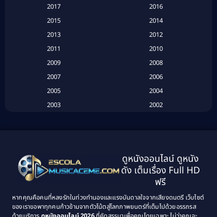
2017
2016
Based on a True Story เรื่องจริง
(16)
2015
2014
2013
2012
Based on Novel
(6)
2011
2010
Betrayal
(1)
2009
2008
Biography
(3)
2007
2006
2005
2004
Biography ชีวประวัติ
(26)
2003
2002
Biography ชีวิตจริง
(41)
2001
2000
1999
1998
Black Comedy
(10)
1997
1996
Classic หนังคลาสสิก
(134)
ดูหนังออนไลน์ ดูหนัง
1995
1994
ดัง เต็มเรื่อง Full HD
Classic หนังคลาสสิก
(21)
1993
1992
ฟรี
1991
1990
Classic หนังคลาสสิก
(25)
หากคุณคือคนที่หลงรักในท่วงทำนองและแรงบันดาลใจจากเสียงดนตรี เว็บไซต์
1989
1988
ของเราขอพาทุกคนก้าวข้ามจากตัวโน้ตสู่โลกภาพยนตร์ที่เต็มไปด้วยอรรถรส
Comedy ตลก
(46)
ด้วยบริการ
ดูหนังออนไลน์ 2026
ที่คัดสรรมาเพื่อคุณโดยเฉพาะ ไม่ว่าคุณจะ