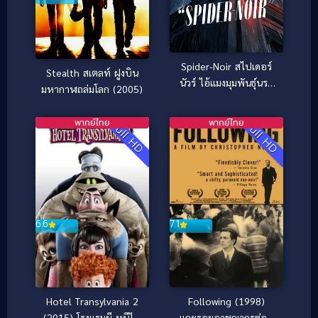
Spider-Noir สไปเดอร์
Stealth สเตลท์ ฝูงบิน
นัวร์ ไอ้แมงมุมพันธุ์นรก
มหากาฬถล่มโลก (2005)
(2026)
พากย์ไทย
พากย์ไทย
Full HD
Full HD
7.1
6.6
Following (1998)
Hotel Transylvania 2
แกะรอยอาชญากรซ่อน
(2015) โรงแรมผี หนีไป