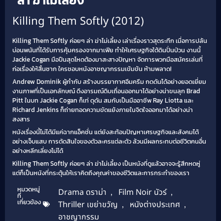
Killing Them Softly (2012)
Killing Them Softly ค่อยๆ ล่า ฆ่าไม่เลี้ยง เล่าเรื่องราวสุดระทึก เมื่อการปล้น
บ่อนพนันที่ได้รับการคุ้มครองจากมาเฟีย ทำให้เศรษฐกิจใต้ดินปั่นป่วน งานนี้
Jackie Cogan มือปืนสุดโหดต้องมาสะสางปัญหา จัดการพวกมือสมัครเล่นที่
ก่อเรื่องให้สิ้นซาก ใครชอบหนังอาชญากรรมเข้มข้น ห้ามพลาด!
Andrew Dominik ผู้กำกับ สร้างบรรยากาศอึมครึม กดดันได้อย่างยอดเยี่ยม
งานภาพที่เป็นเอกลักษณ์ ดึงอารมณ์ดิบเถื่อนออกมาได้อย่างน่าขนลุก Brad
Pitt ในบท Jackie Cogan ก็เท่ ดุดัน สมกับเป็นมืออาชีพ Ray Liotta และ
Richard Jenkins ก็ถ่ายทอดความขัดแย้งภายในจิตใจออกมาได้อย่างน่า
สงสาร
หนังเรื่องนี้ไม่ได้มีแค่ฉากแอ็คชั่น แต่ยังสะท้อนปัญหาเศรษฐกิจและสังคมได้
อย่างเจ็บแสบ การตัดสินใจของตัวละครแต่ละตัว ล้วนมีผลกระทบต่อชีวิตคนอื่น
อย่างหลีกเลี่ยงไม่ได้
Killing Them Softly ค่อยๆ ล่า ฆ่าไม่เลี้ยง เป็นหนังที่ดูแล้วอาจจะรู้สึกหดหู่
แต่ก็เป็นหนังที่กระตุ้นให้เราคิดถึงคุณค่าของชีวิตและการกระทำของเรา
หมวดหมู่
Drama ดราม่า
,
Film Noir นัวร์
,
ที่
เกี่ยวข้อง
Thriller เขย่าขวัญ
,
หนังต่างประเทศ
,
อาชญากรรม