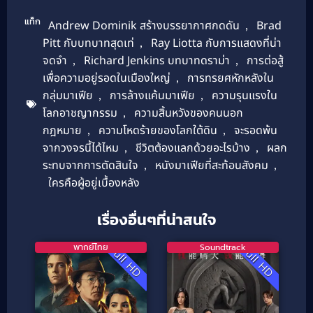
แท็ก
Andrew Dominik สร้างบรรยากาศกดดัน
,
Brad
Pitt กับบทบาทสุดเท่
,
Ray Liotta กับการแสดงที่น่า
จดจำ
,
Richard Jenkins บทบาทดราม่า
,
การต่อสู้
เพื่อความอยู่รอดในเมืองใหญ่
,
การทรยศหักหลังใน
กลุ่มมาเฟีย
,
การล้างแค้นมาเฟีย
,
ความรุนแรงใน
โลกอาชญากรรม
,
ความสิ้นหวังของคนนอก
กฎหมาย
,
ความโหดร้ายของโลกใต้ดิน
,
จะรอดพ้น
จากวงจรนี้ได้ไหม
,
ชีวิตต้องแลกด้วยอะไรบ้าง
,
ผลก
ระทบจากการตัดสินใจ
,
หนังมาเฟียที่สะท้อนสังคม
,
ใครคือผู้อยู่เบื้องหลัง
เรื่องอื่นๆที่น่าสนใจ
พากย์ไทย
Soundtrack
Full HD
Full HD