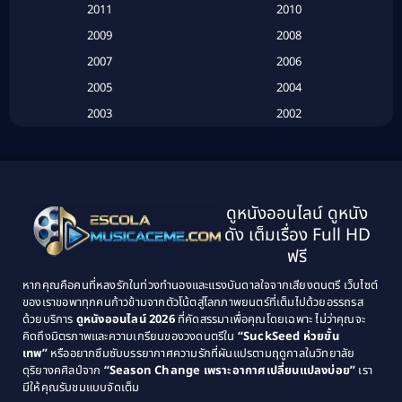
2011
2010
Betrayal
(1)
2009
2008
Biography
(3)
2007
2006
2005
2004
Biography ชีวประวัติ
(26)
2003
2002
Biography ชีวิตจริง
(41)
2001
2000
1999
1998
Black Comedy
(10)
1997
1996
Classic หนังคลาสสิก
(25)
ดูหนังออนไลน์ ดูหนัง
1995
1994
ดัง เต็มเรื่อง Full HD
Classic หนังคลาสสิก
(134)
1993
1992
ฟรี
1991
1990
Classic หนังคลาสสิก
(21)
หากคุณคือคนที่หลงรักในท่วงทำนองและแรงบันดาลใจจากเสียงดนตรี เว็บไซต์
1989
1988
ของเราขอพาทุกคนก้าวข้ามจากตัวโน้ตสู่โลกภาพยนตร์ที่เต็มไปด้วยอรรถรส
Comedy ตลก
(515)
ด้วยบริการ
ดูหนังออนไลน์ 2026
ที่คัดสรรมาเพื่อคุณโดยเฉพาะ ไม่ว่าคุณจะ
1987
1986
คิดถึงมิตรภาพและความเกรียนของวงดนตรีใน
“SuckSeed ห่วยขั้น
1985
1984
Comedy ตลก
(46)
เทพ”
หรืออยากซึมซับบรรยากาศความรักที่ผันแปรตามฤดูกาลในวิทยาลัย
ดุริยางคศิลป์จาก
“Season Change เพราะอากาศเปลี่ยนแปลงบ่อย”
เรา
1983
1982
มีให้คุณรับชมแบบจัดเต็ม
Comedy ตลกขบขัน
(4)
1981
1980