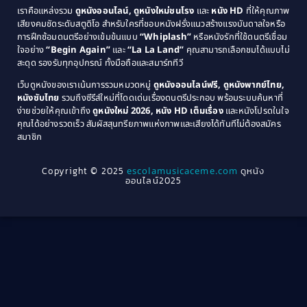
เราคือแหล่งรวม
ดูหนังออนไลน์, ดูหนังใหม่ชนโรง
และ
หนัง HD
ที่ให้คุณภาพ
1979
Coming of Age ก้าวพ้นวัย
(1)
1978
เสียงคมชัดระดับสตูดิโอ สำหรับใครที่ชอบหนังฝรั่งแนวสร้างแรงบันดาลใจหรือ
การฝึกซ้อมดนตรีอย่างเข้มข้นแบบ
“Whiplash”
หรือหนังรักที่ใช้ดนตรีเชื่อม
1976
1975
Coming-of-Age
(3)
ใจอย่าง
“Begin Again”
และ
“La La Land”
คุณสามารถเลือกชมได้แบบไม่
1974
1972
สะดุด รองรับทุกอุปกรณ์ ทั้งมือถือและสมาร์ททีวี
Coming-of-age ชีวิตวัยรุ่น
(21)
1971
1970
เว็บดูหนังของเราเน้นการรวมหมวดหมู่
ดูหนังออนไลน์ฟรี, ดูหนังพากย์ไทย,
หนังซับไทย
รวมถึงซีรีส์ใหม่ที่โดดเด่นเรื่องดนตรีประกอบ พร้อมระบบค้นหาที่
1969
1968
Community
(1)
ง่ายช่วยให้คุณเข้าถึง
ดูหนังใหม่ 2026, หนัง HD เต็มเรื่อง
และหนังโปรดในใจ
1964
1963
คุณได้อย่างรวดเร็ว สัมผัสสุนทรียภาพแห่งภาพและเสียงได้ทันทีไม่ต้องสมัคร
Crime อาชญากรรม
(289)
สมาชิก
1962
1956
1954
1950
Crime อาชญากรรม
(78)
Copyright © 2025
escolamusicaceme.com
ดูหนัง
1940
ออนไลน์2025
Cult Film
(4)
Culture
(8)
Dance เต้น
(13)
Dark Comedy ตลกร้าย
(11)
Detective
(21)