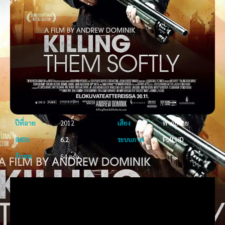
ปีที่ฉาย
2012
เสียง
พากย์ไทย
IMDb
6.2
ระบบภาพ
Full HD
รับชม
54 ครั้ง