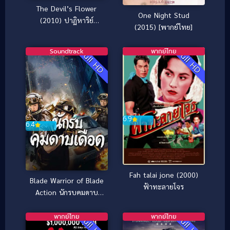
The Devil’s Flower
One Night Stud
(2010) ปาฏิหาริย์
(2015) [พากย์ไทย]
มัจจุราชล่ารัก
Soundtrack
พากย์ไทย
Full HD
Full HD
6.9
6.4
Fah talai jone (2000)
Blade Warrior of Blade
ฟ้าทะลายโจร
Action นักรบคมดาบ
เดือด (2026)
พากย์ไทย
พากย์ไทย
Full HD
Full HD