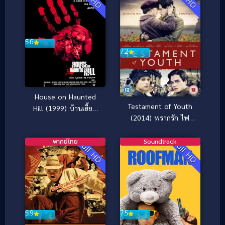
5.6
7.2
House on Haunted
Testament of Youth
Hill (1999) บ้านเฮี้ยน
(2014) พรากรัก ไฟ
หลอนผวาโลก
สงคราม
พากย์ไทย
Soundtrack
Full HD
Full HD
7.5
5.9