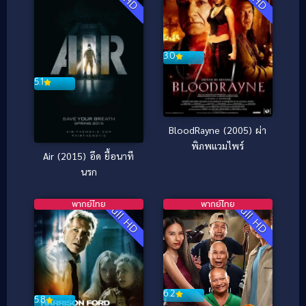
3.0
5.1
BloodRayne (2005) ผ่า
พิภพแวมไพร์
Air (2015) อึด ยื้อนาที
นรก
พากย์ไทย
พากย์ไทย
Full HD
Full HD
6.2
5.8