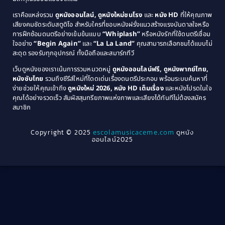
1981
1980
เราคือแหล่งรวม
ดูหนังออนไลน์, ดูหนังใหม่ชนโรง
และ
หนัง HD
ที่ให้คุณภาพ
1979
Coming of Age ก้าวพ้นวัย
(1)
1978
เสียงคมชัดระดับสตูดิโอ สำหรับใครที่ชอบหนังฝรั่งแนวสร้างแรงบันดาลใจหรือ
การฝึกซ้อมดนตรีอย่างเข้มข้นแบบ
“Whiplash”
หรือหนังรักที่ใช้ดนตรีเชื่อม
1976
1975
Coming-of-Age
(3)
ใจอย่าง
“Begin Again”
และ
“La La Land”
คุณสามารถเลือกชมได้แบบไม่
1974
1972
สะดุด รองรับทุกอุปกรณ์ ทั้งมือถือและสมาร์ททีวี
Coming-of-age ชีวิตวัยรุ่น
(21)
1971
1970
เว็บดูหนังของเราเน้นการรวมหมวดหมู่
ดูหนังออนไลน์ฟรี, ดูหนังพากย์ไทย,
หนังซับไทย
รวมถึงซีรีส์ใหม่ที่โดดเด่นเรื่องดนตรีประกอบ พร้อมระบบค้นหาที่
1969
1968
Community
(1)
ง่ายช่วยให้คุณเข้าถึง
ดูหนังใหม่ 2026, หนัง HD เต็มเรื่อง
และหนังโปรดในใจ
1964
1963
คุณได้อย่างรวดเร็ว สัมผัสสุนทรียภาพแห่งภาพและเสียงได้ทันทีไม่ต้องสมัคร
Crime อาชญากรรม
(289)
สมาชิก
1962
1956
1954
1950
Crime อาชญากรรม
(78)
Copyright © 2025
escolamusicaceme.com
ดูหนัง
1940
ออนไลน์2025
Cult Film
(4)
Culture
(8)
Dance เต้น
(13)
Dark Comedy ตลกร้าย
(11)