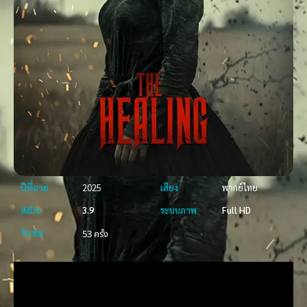
ปีที่ฉาย
2025
เสียง
พากย์ไทย
IMDb
3.9
ระบบภาพ
Full HD
รับชม
53 ครั้ง