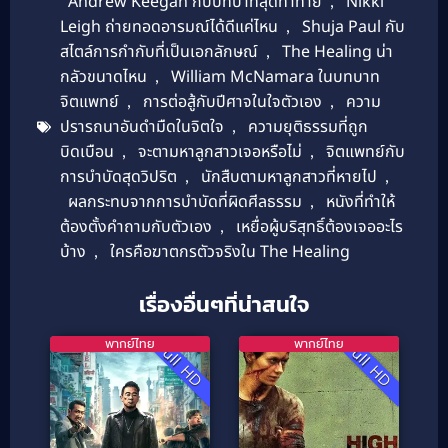
Andrew Keegan กับบทบาทสุดท้าทาย
,
Nikki
Leigh ถ่ายทอดอารมณ์ได้ดีแค่ไหน
,
Shuja Paul กับ
สไตล์การกำกับที่เป็นเอกลักษณ์
,
The Healing น่า
กลัวขนาดไหน
,
William McNamara ในบทบาท
จิตแพทย์
,
การต่อสู้กับปีศาจในใจตัวเอง
,
ความ
ปรารถนาอันดำมืดในจิตใจ
,
ความยุติธรรมที่ถูก
บิดเบือน
,
จะตามหาลูกสาวเจอหรือไม่
,
จิตแพทย์กับ
การบำบัดสุดวิปริต
,
นักสืบตามหาลูกสาวที่หายไป
,
ผลกระทบจากการบำบัดที่ผิดศีลธรรม
,
หนังที่ทำให้
ต้องตั้งคำถามกับตัวเอง
,
เหยื่อผู้บริสุทธิ์ต้องเจออะไร
บ้าง
,
ใครคือฆาตกรตัวจริงใน The Healing
เรื่องอื่นๆที่น่าสนใจ
พากย์ไทย
พากย์ไทย
Full HD
Full HD