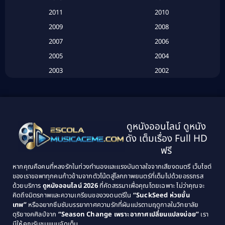
2011
2010
Betrayal
(1)
2009
2008
Biography
(3)
2007
2006
2005
2004
Biography ชีวประวัติ
(26)
2003
2002
Biography ชีวิตจริง
(41)
2001
2000
1999
1998
Black Comedy
(10)
1997
1996
Classic หนังคลาสสิก
(25)
ดูหนังออนไลน์ ดูหนัง
1995
1994
ดัง เต็มเรื่อง Full HD
Classic หนังคลาสสิก
(134)
1993
1992
ฟรี
1991
1990
Classic หนังคลาสสิก
(21)
หากคุณคือคนที่หลงรักในท่วงทำนองและแรงบันดาลใจจากเสียงดนตรี เว็บไซต์
1989
1988
ของเราขอพาทุกคนก้าวข้ามจากตัวโน้ตสู่โลกภาพยนตร์ที่เต็มไปด้วยอรรถรส
Comedy ตลก
(515)
ด้วยบริการ
ดูหนังออนไลน์ 2026
ที่คัดสรรมาเพื่อคุณโดยเฉพาะ ไม่ว่าคุณจะ
1987
1986
คิดถึงมิตรภาพและความเกรียนของวงดนตรีใน
“SuckSeed ห่วยขั้น
1985
1984
Comedy ตลก
(46)
เทพ”
หรืออยากซึมซับบรรยากาศความรักที่ผันแปรตามฤดูกาลในวิทยาลัย
ดุริยางคศิลป์จาก
“Season Change เพราะอากาศเปลี่ยนแปลงบ่อย”
เรา
1983
1982
มีให้คุณรับชมแบบจัดเต็ม
Comedy ตลกขบขัน
(4)