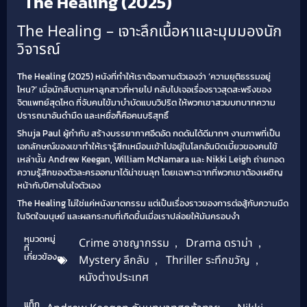
The Healing (2025)
The Healing – เจาะลึกเนื้อหาและมุมมองนัก
วิจารณ์
The Healing (2025) หนังที่ทำให้เราต้องถามตัวเองว่า ‘ความยุติธรรมอยู่
ไหน?’ เมื่อนักสืบตามหาลูกสาวที่หายไป กลับไปเจอเรื่องราวสุดสะพรึงของ
จิตแพทย์สุดโหด ที่จับคนไข้มาบำบัดแบบวิปริต ให้พวกเขาสวมบทบาทความ
ปรารถนาอันดำมืด และเหยื่อก็คือคนบริสุทธิ์
Shuja Paul ผู้กำกับ สร้างบรรยากาศอึดอัด กดดันได้ดีมากๆ งานภาพที่เป็น
เอกลักษณ์ของเขาทำให้เรารู้สึกเหมือนเข้าไปอยู่ในโลกอันบิดเบี้ยวของคนไข้
เหล่านั้น Andrew Keegan, William McNamara และ Nikki Leigh ถ่ายทอด
ความรู้สึกของตัวละครออกมาได้น่าขนลุก โดยเฉพาะฉากที่พวกเขาต้องเผชิญ
หน้ากับปีศาจในใจตัวเอง
The Healing ไม่ใช่แค่หนังฆาตกรรม แต่เป็นเรื่องราวของการต่อสู้กับความมืด
ในจิตใจมนุษย์ และผลกระทบที่เกิดขึ้นเมื่อเราปล่อยให้มันครอบงำ
หมวดหมู่
Crime อาชญากรรม
,
Drama ดราม่า
,
ที่
เกี่ยวข้อง
Mystery ลึกลับ
,
Thriller ระทึกขวัญ
,
หนังต่างประเทศ
แท็ก