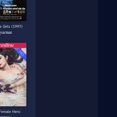
1985
1984
Comedy ตลก
(46)
1983
1982
1981
1980
Comedy ตลก
(515)
e Girls (1997)
1979
1978
Comedy ตลกขบขัน
(4)
จูบมรณะ
1976
1975
Coming of Age ก้าวพ้นวัย
(1)
1974
1972
ากย์ไทย
Full HD
1971
1970
Coming-of-Age
(3)
1969
1968
Coming-of-age ชีวิตวัยรุ่น
(21)
1964
1963
1962
1956
Community
(1)
1954
1950
Crime อาชญากรรม
(78)
1940
Crime อาชญากรรม
(289)
Cult Film
(4)
 Female Hero
Culture
(8)