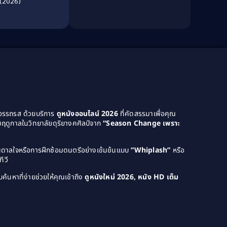
(2026)
Dance เต้น
(13)
Dark Comedy ตลกร้าย
(11)
Detective
(21)
Detective สืบสวน
(46)
Detective สืบสวน
(40)
ยอรรถรส ด้วยบริการ
ดูหนังออนไลน์ 2026
ที่คัดสรรมาเพื่อคุณ
ฤดูกาลในวิทยาลัยดุริยางคศิลป์จาก
“Season Change เพราะ
Disaster
(22)
Disney+
(42)
บันดาลใจหรือการฝึกซ้อมดนตรีอย่างเข้มข้นแบบ
“Whiplash”
หรือ
ีวี
Documentary สารคดี
(4)
ค้นหาที่ง่ายช่วยให้คุณเข้าถึง
ดูหนังใหม่ 2026, หนัง HD เต็ม
Documentary สารคดี
(58)
Drama ดราม่า
(120)