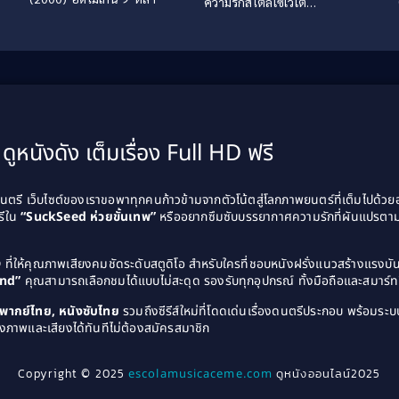
ความรักสไตล์โซเวโต
(2024)
ดูหนังดัง เต็มเรื่อง Full HD ฟรี
รี เว็บไซต์ของเราขอพาทุกคนก้าวข้ามจากตัวโน้ตสู่โลกภาพยนตร์ที่เต็มไปด้ว
รีใน
“SuckSeed ห่วยขั้นเทพ”
หรืออยากซึมซับบรรยากาศความรักที่ผันแปรตาม
D
ที่ให้คุณภาพเสียงคมชัดระดับสตูดิโอ สำหรับใครที่ชอบหนังฝรั่งแนวสร้างแรง
and”
คุณสามารถเลือกชมได้แบบไม่สะดุด รองรับทุกอุปกรณ์ ทั้งมือถือและสมาร์ทท
ังพากย์ไทย, หนังซับไทย
รวมถึงซีรีส์ใหม่ที่โดดเด่นเรื่องดนตรีประกอบ พร้อมระบบ
งภาพและเสียงได้ทันทีไม่ต้องสมัครสมาชิก
Copyright © 2025
escolamusicaceme.com
ดูหนังออนไลน์2025