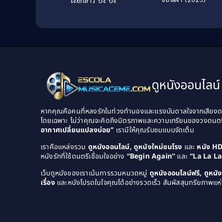
ดูหนังออนไลน์ 
หากคุณคือคนที่หลงรักในท่วงทำนองและแรงบันดาลใจจากเสียงดนต
โดยเฉพาะ ไม่ว่าคุณจะคิดถึงมิตรภาพและความเกรียนของวงดนต
อากาศเปลี่ยนแปลงบ่อย”
เรามีให้คุณรับชมแบบจัดเต็ม
เราคือแหล่งรวม
ดูหนังออนไลน์, ดูหนังใหม่ชนโรง
และ
หนัง H
หนังรักที่ใช้ดนตรีเชื่อมใจอย่าง
“Begin Again”
และ
“La La L
เว็บดูหนังของเราเน้นการรวมหมวดหมู่
ดูหนังออนไลน์ฟรี, ดูหน
เรื่อง
และหนังโปรดในใจคุณได้อย่างรวดเร็ว สัมผัสสุนทรียภาพแห่