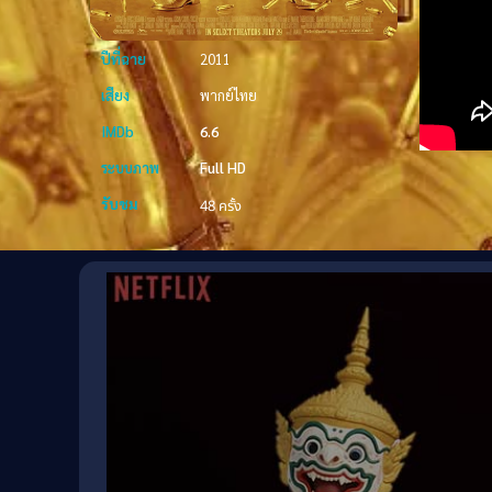
ปีที่ฉาย
2011
เสียง
พากย์ไทย
IMDb
6.6
ระบบภาพ
Full HD
รับชม
48 ครั้ง