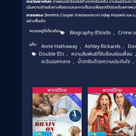
การวิเคราะห์บท:
ภาพยนตร์เรื่องนี้สร้างจากเรื่องจริง นำเสนอเรื่อง
เน้นความขัดแย้งทางศีลธรรมและการดิ้นรนเพื่อเอาชีวิตรอดในสภาพแว
การแสดง:
Dominic Cooper ถ่ายทอดบทบาท Uday Hussein และ Latif Y
อย่างสิ้นเชิง
หมวดหมู่ที่เกี่ยวข้อง
Biography ชีวิตจริง
,
Crime 
แท็ก
Anne Hathaway
,
Ashley Rickards
,
Dom
Double รีวิว
,
ความสัมพันธ์ที่ซับซ้อนซ่อนเงื่อน
ตะวันออกกลาง
,
น้ำตาซึมด้วยความประทับใจ
,
พากย์ไทย
พากย์ไทย
Full HD
Full H
7.0
0.5