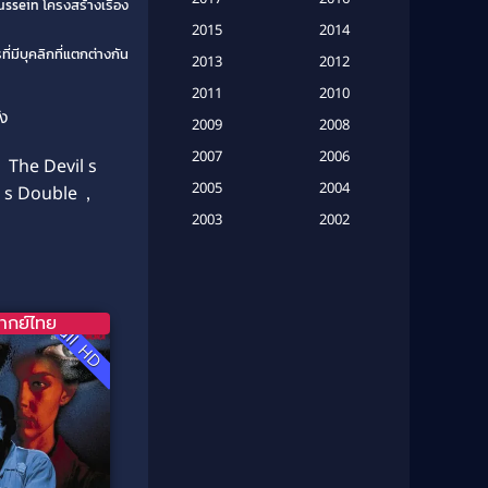
ssein โครงสร้างเรื่อง
(20)
2015
2014
มีบุคลิกที่แตกต่างกัน
Based on a True Story เรื่องจริง
2013
2012
(16)
2011
2010
่ง
2009
Based on Novel
(6)
2008
2007
2006
,
The Devil s
Betrayal
(1)
2005
2004
l s Double
,
Biography
(3)
2003
2002
2001
2000
Biography ชีวประวัติ
(26)
1999
1998
Biography ชีวิตจริง
(41)
1997
1996
ากย์ไทย
Full HD
1995
1994
Black Comedy
(10)
1993
1992
Classic หนังคลาสสิก
(134)
1991
1990
Classic หนังคลาสสิก
(21)
1989
1988
1987
1986
Classic หนังคลาสสิก
(25)