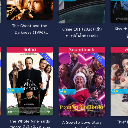
The Ghost and the
Kiss th
Crime 101 (2026) เส้น
Darkness (1996)
ทางปล้นโคตรระห่ำ
มัจจุราชมืดโหดมฤตยู
ซับไทย
Soundtrack
พ
D
Full HD
Full HD
6.7
5.4
5.4
The Whole Nine Yards
Thief
A Soweto Love Story
(2000) อึดไม่เกิน 9 หลา