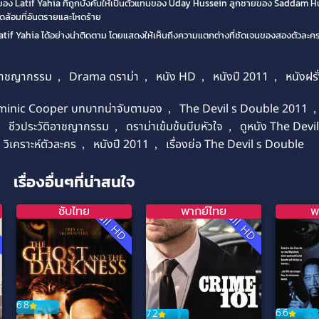
ราวของ Latif Yahia ที่ถูกบังคับให้เป็นตัวแทนของ Uday Hussein ลูกชายของ Saddam Hu
ดล้อมที่อันตรายและโหดร้าย
ahia ได้อย่างน่าติดตาม โดยแสดงให้เห็นถึงความแตกต่างที่ชัดเจนของสองตัวละครที่
อาชญากรรม
,
Drama ดราม่า
,
หนัง HD
,
หนังปี 2011
,
หนังฝรั
inic Cooper บทบาทน่าจับตามอง
,
The Devil s Double 2011
,
ชีวประวัติอาชญากรรม
,
ดราม่าเข้มข้นบีบหัวใจ
,
ดูหนัง The Devi
วิเคราะห์ตัวละคร
,
หนังปี 2011
,
เรื่องย่อ The Devil s Double
เรื่องอื่นๆที่น่าสนใจ
ซับไทย
พากย์ไทย
พ
D
Full HD
Full HD
6.8
6.6
7.2