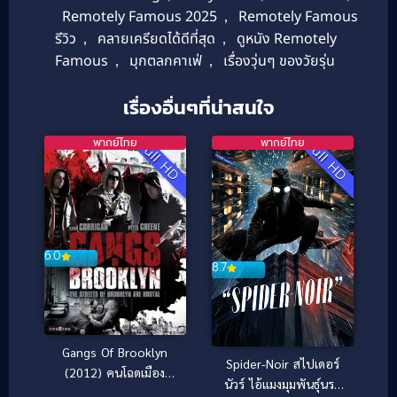
Remotely Famous 2025
,
Remotely Famous
รีวิว
,
คลายเครียดได้ดีที่สุด
,
ดูหนัง Remotely
Famous
,
มุกตลกคาเฟ่
,
เรื่องวุ่นๆ ของวัยรุ่น
เรื่องอื่นๆที่น่าสนใจ
พากย์ไทย
พากย์ไทย
Full HD
Full HD
6.0
8.7
Gangs Of Brooklyn
Spider-Noir สไปเดอร์
(2012) คนโฉดเมือง
นัวร์ ไอ้แมงมุมพันธุ์นรก
อันธพาล