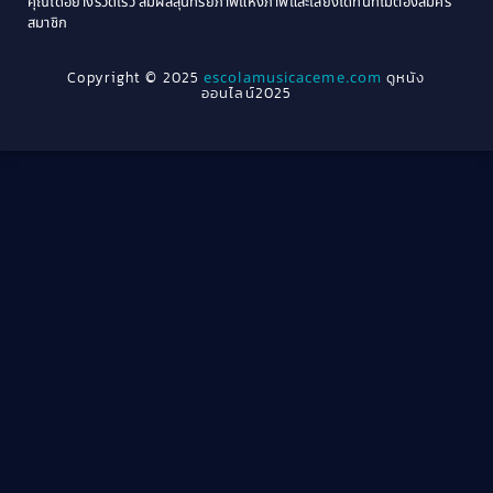
คุณได้อย่างรวดเร็ว สัมผัสสุนทรียภาพแห่งภาพและเสียงได้ทันทีไม่ต้องสมัคร
Crime อาชญากรรม
(289)
สมาชิก
1962
1956
1954
1950
Crime อาชญากรรม
(78)
Copyright © 2025
escolamusicaceme.com
ดูหนัง
1940
ออนไลน์2025
Cult Film
(4)
Culture
(8)
Dance เต้น
(13)
Dark Comedy ตลกร้าย
(11)
Detective
(21)
Detective สืบสวน
(40)
Detective สืบสวน
(46)
Disaster
(22)
Disney+
(42)