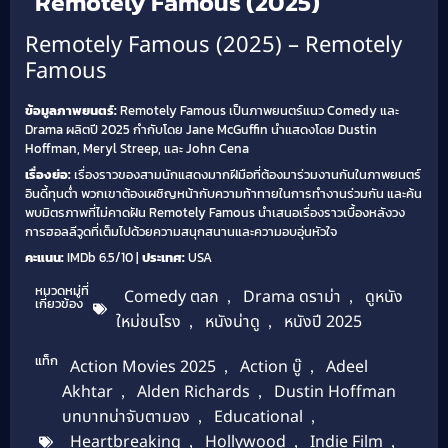
Remotely Famous (2025)
Remotely Famous (2025) – Remotely
Famous
ข้อมูลภาพยนตร์:
Remotely Famous เป็นภาพยนตร์แนว Comedy และ
Drama ผลิตปี 2025 กำกับโดย Jane McGuffin นำแสดงโดย Dustin
Hoffman, Meryl Streep, และ John Cena
เรื่องย่อ:
เรื่องราวของสามนักแสดงมากฝีมือที่ต้องมาร่วมงานกันในภาพยนตร์
อินดี้ทุนต่ำ พวกเขาต้องเผชิญหน้ากับความท้าทายในการทำงานร่วมกัน และค้น
พบมิตรภาพที่ไม่คาดฝัน Remotely Famous นำเสนอเรื่องราวเบื้องหลังวง
การฮอลลีวูดที่เต็มไปด้วยความสนุกสนานและความอบอุ่นหัวใจ
คะแนน:
IMDb 6.5/10 |
ประเทศ:
USA
หมวดหมู่ที่
Comedy ตลก
,
Drama ดราม่า
,
ดูหนัง
เกี่ยวข้อง
ใหม่ชนโรง
,
หนังน่าดู
,
หนังปี 2025
แท็ก
Action Movies 2025
,
Action บู๊
,
Adeel
Akhtar
,
Alden Richards
,
Dustin Hoffman
บทบาทน่าจับตามอง
,
Educational
,
Heartbreaking
,
Hollywood
,
Indie Film
,