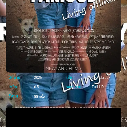
ปีที่ฉาย
2025
เสียง
Soundtrack
IMDb
6.5
ระบบภาพ
Full HD
รับชม
55 ครั้ง