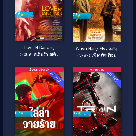
5.8
7.6
Love N Dancing
When Harry Met Sally
(2009) สเต็ปรัก สเต็ป
(1989) เพื่อนรักเพื่อน
ฝัน
Soundtrack
พากย์ไทย
Full HD
Full HD
6.3
6.7