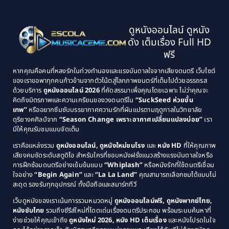
1999
1998
Black Comedy
(10)
1997
1996
Classic หนังคลาสสิก
(25)
ดูหนังออนไลน์ ดูหนัง
1995
1994
ดัง เต็มเรื่อง Full HD
Classic หนังคลาสสิก
(134)
1993
1992
ฟรี
1991
1990
Classic หนังคลาสสิก
(21)
หากคุณคือคนที่หลงรักในท่วงทำนองและแรงบันดาลใจจากเสียงดนตรี เว็บไซต์
1989
1988
ของเราขอพาทุกคนก้าวข้ามจากตัวโน้ตสู่โลกภาพยนตร์ที่เต็มไปด้วยอรรถรส
Comedy ตลก
(515)
ด้วยบริการ
ดูหนังออนไลน์ 2026
ที่คัดสรรมาเพื่อคุณโดยเฉพาะ ไม่ว่าคุณจะ
1987
1986
คิดถึงมิตรภาพและความเกรียนของวงดนตรีใน
“SuckSeed ห่วยขั้น
1985
1984
Comedy ตลก
(46)
เทพ”
หรืออยากซึมซับบรรยากาศความรักที่ผันแปรตามฤดูกาลในวิทยาลัย
ดุริยางคศิลป์จาก
“Season Change เพราะอากาศเปลี่ยนแปลงบ่อย”
เรา
1983
1982
มีให้คุณรับชมแบบจัดเต็ม
Comedy ตลกขบขัน
(4)
1981
1980
เราคือแหล่งรวม
ดูหนังออนไลน์, ดูหนังใหม่ชนโรง
และ
หนัง HD
ที่ให้คุณภาพ
1979
Coming of Age ก้าวพ้นวัย
(1)
1978
เสียงคมชัดระดับสตูดิโอ สำหรับใครที่ชอบหนังฝรั่งแนวสร้างแรงบันดาลใจหรือ
การฝึกซ้อมดนตรีอย่างเข้มข้นแบบ
“Whiplash”
หรือหนังรักที่ใช้ดนตรีเชื่อม
1976
1975
Coming-of-Age
(3)
ใจอย่าง
“Begin Again”
และ
“La La Land”
คุณสามารถเลือกชมได้แบบไม่
1974
1972
สะดุด รองรับทุกอุปกรณ์ ทั้งมือถือและสมาร์ททีวี
Coming-of-age ชีวิตวัยรุ่น
(21)
1971
1970
เว็บดูหนังของเราเน้นการรวมหมวดหมู่
ดูหนังออนไลน์ฟรี, ดูหนังพากย์ไทย,
หนังซับไทย
รวมถึงซีรีส์ใหม่ที่โดดเด่นเรื่องดนตรีประกอบ พร้อมระบบค้นหาที่
1969
1968
Community
(1)
ง่ายช่วยให้คุณเข้าถึง
ดูหนังใหม่ 2026, หนัง HD เต็มเรื่อง
และหนังโปรดในใจ
1964
1963