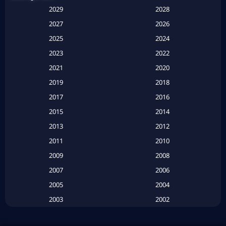
Anthology
(1)
2029
2028
Apple TV
(20)
2027
2026
2025
2024
Apple TV+
(120)
2023
2022
Based on a True Story สร้างจากเรื่องจริง
(2)
2021
2020
2019
2018
Based on a True Story เรื่องจริง
(16)
2017
2016
Based on a True Story เรื่องจริง
(20)
2015
2014
2013
2012
Based on Novel
(6)
2011
2010
Betrayal
(1)
2009
2008
Biography
(3)
2007
2006
2005
2004
Biography ชีวประวัติ
(26)
2003
2002
Biography ชีวิตจริง
(41)
2001
2000