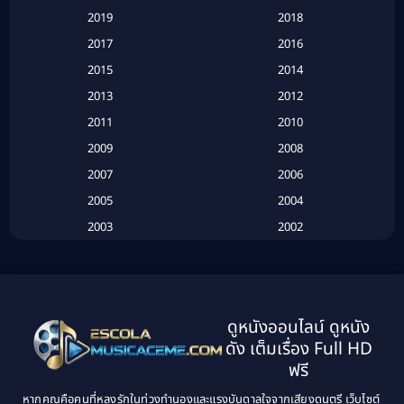
2019
2018
Based on a True Story เรื่องจริง
(16)
2017
2016
Based on a True Story เรื่องจริง
(20)
2015
2014
2013
2012
Based on Novel
(6)
2011
2010
Betrayal
(1)
2009
2008
Biography
(3)
2007
2006
2005
2004
Biography ชีวประวัติ
(26)
2003
2002
Biography ชีวิตจริง
(41)
2001
2000
1999
1998
Black Comedy
(10)
1997
1996
Classic หนังคลาสสิก
(25)
ดูหนังออนไลน์ ดูหนัง
1995
1994
ดัง เต็มเรื่อง Full HD
Classic หนังคลาสสิก
(134)
1993
1992
ฟรี
1991
1990
Classic หนังคลาสสิก
(21)
หากคุณคือคนที่หลงรักในท่วงทำนองและแรงบันดาลใจจากเสียงดนตรี เว็บไซต์