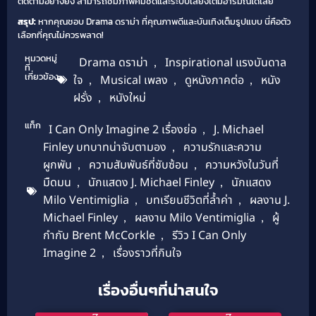
ติดตามอย่างยิ่ง สามารถชมภาพคมชัดและระบบเสียงเต็มอารมณ์ได้เลย
สรุป:
หากคุณชอบ Drama ดราม่า ที่คุณภาพดีและบันเทิงเต็มรูปแบบ นี่คือตัว
เลือกที่คุณไม่ควรพลาด!
หมวดหมู่
Drama ดราม่า
,
Inspirational แรงบันดาล
ที่
เกี่ยวข้อง
ใจ
,
Musical เพลง
,
ดูหนังภาคต่อ
,
หนัง
ฝรั่ง
,
หนังใหม่
แท็ก
I Can Only Imagine 2 เรื่องย่อ
,
J. Michael
Finley บทบาทน่าจับตามอง
,
ความรักและความ
ผูกพัน
,
ความสัมพันธ์ที่ซับซ้อน
,
ความหวังในวันที่
มืดมน
,
นักแสดง J. Michael Finley
,
นักแสดง
Milo Ventimiglia
,
บทเรียนชีวิตที่ล้ำค่า
,
ผลงาน J.
Michael Finley
,
ผลงาน Milo Ventimiglia
,
ผู้
กำกับ Brent McCorkle
,
รีวิว I Can Only
Imagine 2
,
เรื่องราวที่กินใจ
เรื่องอื่นๆที่น่าสนใจ