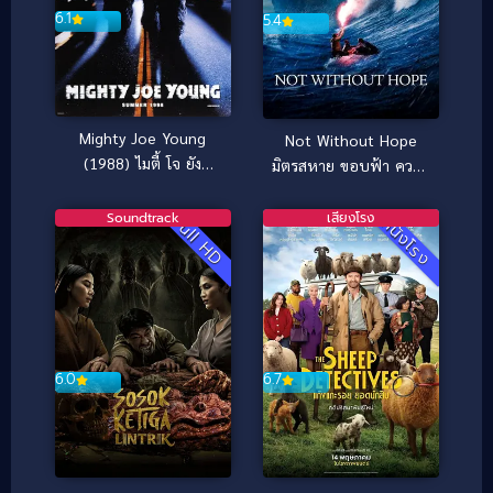
6.1
5.4
Mighty Joe Young
Not Without Hope
(1988) ไมตี้ โจ ยัง
มิตรสหาย ขอบฟ้า ความ
สัญชาตญาณป่า ล่าถล่ม
หวัง (2025)
เมือง
Soundtrack
เสียงโรง
Full HD
หนังโรง
6.7
6.0