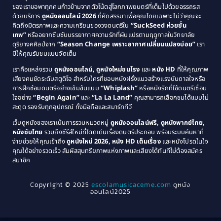
1989
1988
ของเราขอพาทุกคนก้าวข้ามจากตัวโน้ตสู่โลกภาพยนตร์ที่เต็มไปด้วยอรรถรส
Comedy ตลก
(515)
ด้วยบริการ
ดูหนังออนไลน์ 2026
ที่คัดสรรมาเพื่อคุณโดยเฉพาะ ไม่ว่าคุณจะ
1987
1986
คิดถึงมิตรภาพและความเกรียนของวงดนตรีใน
“SuckSeed ห่วยขั้น
1985
1984
Comedy ตลก
(46)
เทพ”
หรืออยากซึมซับบรรยากาศความรักที่ผันแปรตามฤดูกาลในวิทยาลัย
ดุริยางคศิลป์จาก
“Season Change เพราะอากาศเปลี่ยนแปลงบ่อย”
เรา
1983
1982
มีให้คุณรับชมแบบจัดเต็ม
Comedy ตลกขบขัน
(4)
1981
1980
เราคือแหล่งรวม
ดูหนังออนไลน์, ดูหนังใหม่ชนโรง
และ
หนัง HD
ที่ให้คุณภาพ
1979
Coming of Age ก้าวพ้นวัย
(1)
1978
เสียงคมชัดระดับสตูดิโอ สำหรับใครที่ชอบหนังฝรั่งแนวสร้างแรงบันดาลใจหรือ
การฝึกซ้อมดนตรีอย่างเข้มข้นแบบ
“Whiplash”
หรือหนังรักที่ใช้ดนตรีเชื่อม
1976
1975
Coming-of-Age
(3)
ใจอย่าง
“Begin Again”
และ
“La La Land”
คุณสามารถเลือกชมได้แบบไม่
1974
1972
สะดุด รองรับทุกอุปกรณ์ ทั้งมือถือและสมาร์ททีวี
Coming-of-age ชีวิตวัยรุ่น
(21)
1971
1970
เว็บดูหนังของเราเน้นการรวมหมวดหมู่
ดูหนังออนไลน์ฟรี, ดูหนังพากย์ไทย,
หนังซับไทย
รวมถึงซีรีส์ใหม่ที่โดดเด่นเรื่องดนตรีประกอบ พร้อมระบบค้นหาที่
1969
1968
Community
(1)
ง่ายช่วยให้คุณเข้าถึง
ดูหนังใหม่ 2026, หนัง HD เต็มเรื่อง
และหนังโปรดในใจ
1964
1963
คุณได้อย่างรวดเร็ว สัมผัสสุนทรียภาพแห่งภาพและเสียงได้ทันทีไม่ต้องสมัคร
Crime อาชญากรรม
(289)
สมาชิก
1962
1956
1954
1950
Crime อาชญากรรม
(78)
Copyright © 2025
escolamusicaceme.com
ดูหนัง
1940
ออนไลน์2025
Cult Film
(4)
Culture
(8)