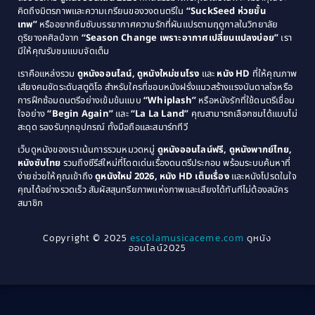
1987
1986
คิดถึงมิตรภาพและความเกรียนของวงดนตรีใน
“SuckSeed ห่วยขั้น
1985
1984
Comedy ตลก
(46)
เทพ”
หรืออยากซึมซับบรรยากาศความรักที่ผันแปรตามฤดูกาลในวิทยาลัย
ดุริยางคศิลป์จาก
“Season Change เพราะอากาศเปลี่ยนแปลงบ่อย”
เรา
1983
1982
มีให้คุณรับชมแบบจัดเต็ม
Comedy ตลกขบขัน
(4)
1981
1980
เราคือแหล่งรวม
ดูหนังออนไลน์, ดูหนังใหม่ชนโรง
และ
หนัง HD
ที่ให้คุณภาพ
1979
Coming of Age ก้าวพ้นวัย
(1)
1978
เสียงคมชัดระดับสตูดิโอ สำหรับใครที่ชอบหนังฝรั่งแนวสร้างแรงบันดาลใจหรือ
การฝึกซ้อมดนตรีอย่างเข้มข้นแบบ
“Whiplash”
หรือหนังรักที่ใช้ดนตรีเชื่อม
1976
1975
Coming-of-Age
(3)
ใจอย่าง
“Begin Again”
และ
“La La Land”
คุณสามารถเลือกชมได้แบบไม่
1974
1972
สะดุด รองรับทุกอุปกรณ์ ทั้งมือถือและสมาร์ททีวี
Coming-of-age ชีวิตวัยรุ่น
(21)
1971
1970
เว็บดูหนังของเราเน้นการรวมหมวดหมู่
ดูหนังออนไลน์ฟรี, ดูหนังพากย์ไทย,
หนังซับไทย
รวมถึงซีรีส์ใหม่ที่โดดเด่นเรื่องดนตรีประกอบ พร้อมระบบค้นหาที่
1969
1968
Community
(1)
ง่ายช่วยให้คุณเข้าถึง
ดูหนังใหม่ 2026, หนัง HD เต็มเรื่อง
และหนังโปรดในใจ
1964
1963
คุณได้อย่างรวดเร็ว สัมผัสสุนทรียภาพแห่งภาพและเสียงได้ทันทีไม่ต้องสมัคร
Crime อาชญากรรม
(289)
สมาชิก
1962
1956
1954
1950
Crime อาชญากรรม
(78)
Copyright © 2025
escolamusicaceme.com
ดูหนัง
1940
ออนไลน์2025
Cult Film
(4)
Culture
(8)
Dance เต้น
(13)