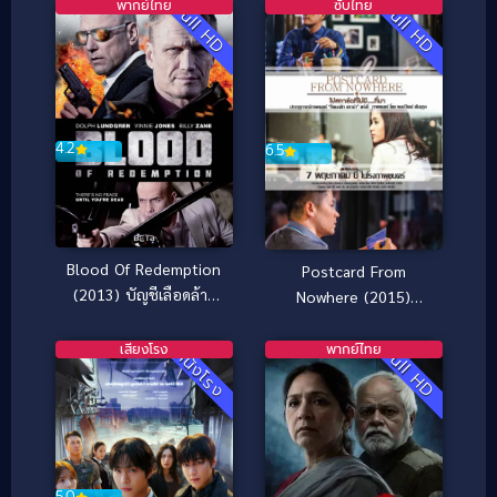
พากย์ไทย
ซับไทย
Full HD
Full HD
4.2
6.5
Blood Of Redemption
Postcard From
(2013) บัญชีเลือดล้าง
Nowhere (2015)
เลือด
โปสการ์ด
เสียงโรง
พากย์ไทย
Full HD
หนังโรง
5.0