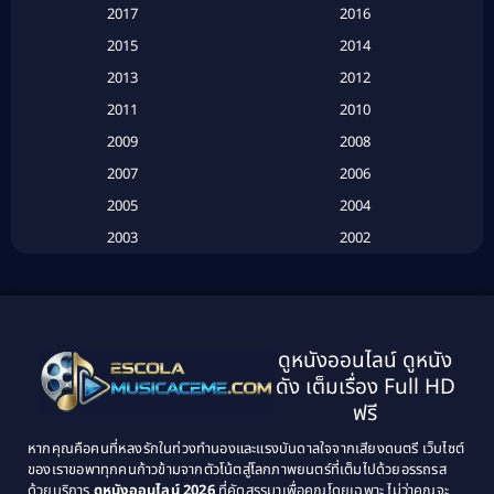
2017
2016
Based on a True Story เรื่องจริง
(20)
2015
2014
2013
2012
Based on Novel
(6)
2011
2010
Betrayal
(1)
2009
2008
Biography
(3)
2007
2006
2005
2004
Biography ชีวประวัติ
(26)
2003
2002
Biography ชีวิตจริง
(41)
2001
2000
1999
1998
Black Comedy
(10)
1997
1996
Classic หนังคลาสสิก
(25)
ดูหนังออนไลน์ ดูหนัง
1995
1994
ดัง เต็มเรื่อง Full HD
Classic หนังคลาสสิก
(134)
1993
1992
ฟรี
1991
1990
Classic หนังคลาสสิก
(21)
หากคุณคือคนที่หลงรักในท่วงทำนองและแรงบันดาลใจจากเสียงดนตรี เว็บไซต์
1989
1988
ของเราขอพาทุกคนก้าวข้ามจากตัวโน้ตสู่โลกภาพยนตร์ที่เต็มไปด้วยอรรถรส
Comedy ตลก
(515)
ด้วยบริการ
ดูหนังออนไลน์ 2026
ที่คัดสรรมาเพื่อคุณโดยเฉพาะ ไม่ว่าคุณจะ