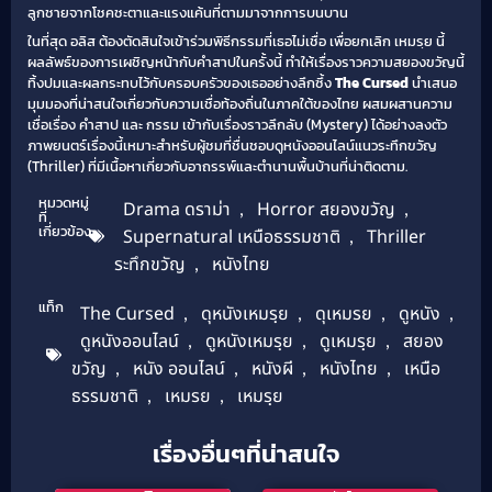
ลูกชายจากโชคชะตาและแรงแค้นที่ตามมาจากการบนบาน
ในที่สุด อลิส ต้องตัดสินใจเข้าร่วมพิธีกรรมที่เธอไม่เชื่อ เพื่อยกเลิก เหมรฺย นี้
ผลลัพธ์ของการเผชิญหน้ากับคำสาปในครั้งนี้ ทำให้เรื่องราวความสยองขวัญนี้
ทิ้งปมและผลกระทบไว้กับครอบครัวของเธออย่างลึกซึ้ง
The Cursed
นำเสนอ
มุมมองที่น่าสนใจเกี่ยวกับความเชื่อท้องถิ่นในภาคใต้ของไทย ผสมผสานความ
เชื่อเรื่อง คำสาป และ กรรม เข้ากับเรื่องราวลึกลับ (Mystery) ได้อย่างลงตัว
ภาพยนตร์เรื่องนี้เหมาะสำหรับผู้ชมที่ชื่นชอบดูหนังออนไลน์แนวระทึกขวัญ
(Thriller) ที่มีเนื้อหาเกี่ยวกับอาถรรพ์และตำนานพื้นบ้านที่น่าติดตาม.
หมวดหมู่
Drama ดราม่า
,
Horror สยองขวัญ
,
ที่
เกี่ยวข้อง
Supernatural เหนือธรรมชาติ
,
Thriller
ระทึกขวัญ
,
หนังไทย
แท็ก
The Cursed
,
ดุหนังเหมรฺย
,
ดุเหมรย
,
ดูหนัง
,
ดูหนังออนไลน์
,
ดูหนังเหมรฺย
,
ดูเหมรฺย
,
สยอง
ขวัญ
,
หนัง ออนไลน์
,
หนังผี
,
หนังไทย
,
เหนือ
ธรรมชาติ
,
เหมรย
,
เหมรฺย
เรื่องอื่นๆที่น่าสนใจ