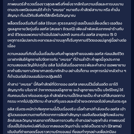
ภาพยนตร์สำรวจเรื่องราวสุดสะพรึงที่หยั่งรากลึกในความเชื่อและการบนบาน
ตามประเพณีของคนใต้ คำว่า “เหมรฺย” หมายถึง คำสัตย์สาบาน หรือ คำมั่น
สัญญา ที่บนไว้กับสิ่งศักดิ์สิทธิ์หรือวิญญาณ
พล็อตเรื่องเริ่มต้นที่ อลิส (รัชนก สุวรรณเกตุ) เธอเป็นแม่เลี้ยงเดี่ยว เธอต้อง
ดูแลลูกชายวัยรุ่นชื่อ ออกัส (สนธยา ชิตมณี) เพียงลำพังหลังจากหย่าร้างกับ
สามี ชีวิตของพวกเขาดำเนินไปอย่างปกติ จนกระทั่ง ออกัส อายุครบ 15 ปี
เหตุการณ์แปลกประหลาดและน่าขนลุกก็เริ่มคุกคามชีวิตของแม่ลูกคู่นี้อย่างต่อ
เนื่อง
ความหลอนที่เกิดขึ้นนั้นเชื่อมโยงกับคำพูดสุดท้ายของพ่อ ออกัส ก่อนเสียชีวิต
เขาฝากฝังให้ลูกชายไปจัดการกับ “เหมรฺย” ที่บ้านลำปำ คำพูดนี้จุดประกาย
ความสยองขวัญให้ปะทุขึ้น อลิส ไม่เชื่อในเรื่องอาถรรพ์และคำสาป เธอพยายาม
หาคำอธิบายทางวิทยาศาสตร์มาหักล้าง อย่างไรก็ตาม เหตุการณ์น่ากลัวต่าง ๆ
ก็ดำเนินต่อไปจนเธอไม่อาจปฏิเสธได้
คำสาป “เหมรฺย” นี้คือคำสัตย์ที่บิดาของ ออกัส เคยบนไว้เมื่อในอดีต เขาได้
สัญญากับ มโนราห์ ว่าหากตนเองมีลูกชาย จะนำลูกชายมาเป็น มโหรีใหญ่ ให้
กับคณะมโนราห์ของตระกูล คำสัตย์สาบานนี้ได้กลายเป็น คำสาปที่สืบทอดทาง
กรรม หากไม่ปฏิบัติตาม คำสาปที่รุนแรงและชั่วร้ายจะตกทอดไปยังคนในตระกูล
อลิส เริ่มตระหนักว่าภัยคุกคามนี้เป็นเรื่องจริง เมื่อคำสาปกำลังจะดึง ออกัส เข้า
สู่วังวนของความตายที่เกิดจากการผิดคำสัญญา เธอจึงต้องต่อสู้กับพลังงาน
ลึกลับและวิญญาณอาฆาตที่ต้องการทวงคืน คำสาปอย่างสุดกำลัง ภาพยนตร์
เรื่องนี้ไม่ใช่แค่หนังผีที่เน้นฉากสยองขวัญเท่านั้น แต่ยังเป็นดราม่า (Drama)
เข้มข้นที่ถ่ายทอดเรื่องราวความรักของแม่ ที่ยอมทำทุกอย่างเพื่อปกป้อง