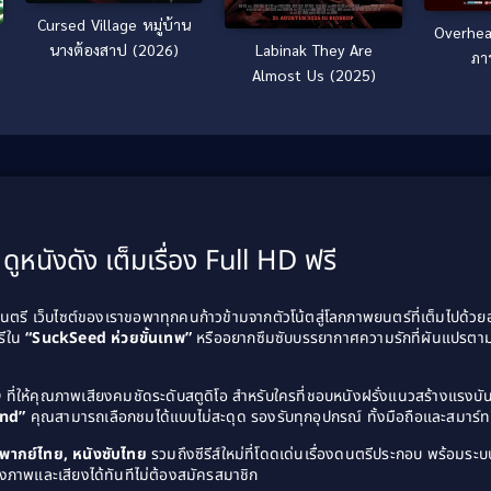
Cursed Village หมู่บ้าน
Overhea
Labinak They Are
นางต้องสาป (2026)
ภาร
Almost Us (2025)
ดูหนังดัง เต็มเรื่อง Full HD ฟรี
รี เว็บไซต์ของเราขอพาทุกคนก้าวข้ามจากตัวโน้ตสู่โลกภาพยนตร์ที่เต็มไปด้ว
รีใน
“SuckSeed ห่วยขั้นเทพ”
หรืออยากซึมซับบรรยากาศความรักที่ผันแปรตาม
D
ที่ให้คุณภาพเสียงคมชัดระดับสตูดิโอ สำหรับใครที่ชอบหนังฝรั่งแนวสร้างแรง
and”
คุณสามารถเลือกชมได้แบบไม่สะดุด รองรับทุกอุปกรณ์ ทั้งมือถือและสมาร์ทท
ังพากย์ไทย, หนังซับไทย
รวมถึงซีรีส์ใหม่ที่โดดเด่นเรื่องดนตรีประกอบ พร้อมระบบ
งภาพและเสียงได้ทันทีไม่ต้องสมัครสมาชิก