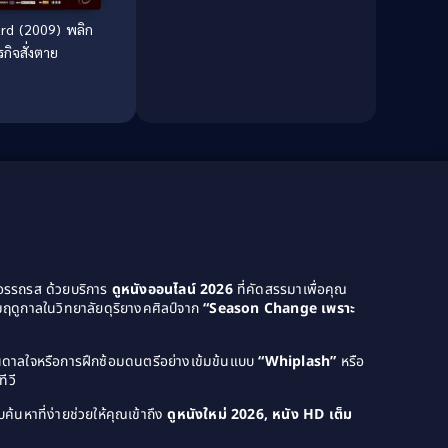
Culture
(8)
rd (2009) พลิก
Dance เต้น
(13)
กิจสั่งตาย
Dark Comedy ตลกร้าย
(11)
Detective
(21)
Detective สืบสวน
(46)
Detective สืบสวน
(40)
Disaster
(22)
ยอรรถรส ด้วยบริการ
ดูหนังออนไลน์ 2026
ที่คัดสรรมาเพื่อคุณ
Disney+
(42)
ฤดูกาลในวิทยาลัยดุริยางคศิลป์จาก
“Season Change เพราะ
Documentary สารคดี
(4)
บันดาลใจหรือการฝึกซ้อมดนตรีอย่างเข้มข้นแบบ
“Whiplash”
หรือ
Documentary สารคดี
(58)
ีวี
Drama ดราม่า
(120)
ค้นหาที่ง่ายช่วยให้คุณเข้าถึง
ดูหนังใหม่ 2026, หนัง HD เต็ม