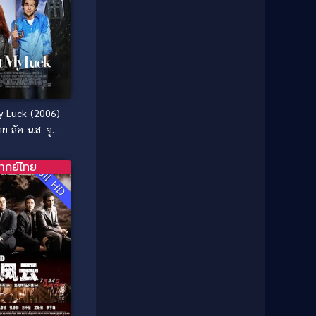
Classic หนังคลาสสิก
(25)
1985
1984
Comedy ตลก
(46)
1983
1982
1981
1980
Comedy ตลก
(515)
1979
1978
Comedy ตลกขบขัน
(4)
1976
1975
y Luck (2006)
Coming of Age ก้าวพ้นวัย
(1)
1974
1972
าย ลัค น.ส. จูบ
1971
1970
Coming-of-Age
(3)
๊บ สลับโชค
1969
1968
ากย์ไทย
Full HD
Coming-of-age ชีวิตวัยรุ่น
(21)
1964
1963
1962
1956
Community
(1)
1954
1950
Crime อาชญากรรม
(78)
1940
Crime อาชญากรรม
(289)
Cult Film
(4)