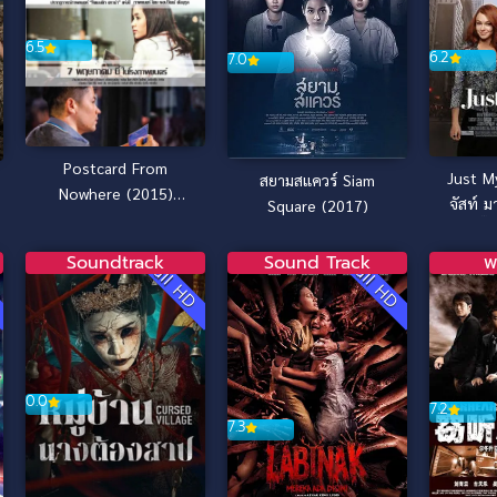
6.5
6.2
7.0
Postcard From
Just M
สยามสแควร์ Siam
Nowhere (2015)
จัสท์ ม
Square (2017)
โปสการ์ด
ปั
Soundtrack
Sound Track
พ
D
Full HD
Full HD
0.0
7.2
7.3