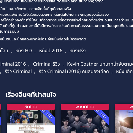
ญหน้ากับความขัดแย้งภายในจิตใจและตัดสินใจเลือกเส้นทางที่ถูกต้อง
หม่และน่าติดตาม, ฉากแอ็คชั่นที่ดุเดือดสมจริง
ามขัดแย้งภายในจิตใจของตัวละคร, ตื่นเต้นไปกับการหักมุมของเนื้อเรื่อง
ได้อย่างลงตัว ทำให้ผู้ชมต้องติดตามเรื่องราวอย่างใกล้ชิดตั้งแต่ต้นจนจบ การดำเนินเรื
ทิงที่คุ้มค่า นอกจากนี้ยังมีการสำรวจประเด็นทางศีลธรรมและความเป็นมนุษย์ที่น่าสนใ
รสในการรับชม
องเข้มข้นและนักแสดงมากฝีมือ นี่คือหนังที่คุณไม่ควรพลาด
นไลน์
,
หนัง HD
,
หนังปี 2016
,
หนังฝรั่ง
riminal 2016
,
Criminal รีวิว
,
Kevin Costner บทบาทน่าจับตาม
,
รีวิว Criminal
,
รีวิว Criminal (2016) คนสมองเดือด
,
หนังแอ็คช
เรื่องอื่นๆที่น่าสนใจ
ซับไทย
พากย์ไทย
พ
D
Full HD
Full HD