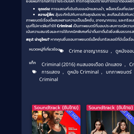
ยั้งแผนการก่อการร้ายระดับโลก ภารกิจสุดอันตรายนี้ทำให้เขาต้องเผชิ
จุดเด่น:
การแสดงที่เข้มข้นของนักแสดงนำ, พล็อตเรื่องที่แปลกใ
ความรู้สึก:
ลุ้นระทึกไปกับภารกิจสุดอันตราย, สะเทือนใจไปกับคว
ภาพยนตร์เรื่องนี้ผสมผสานความเป็นแอ็คชั่น, อาชญากรรม, และทริลเลอร์
มุมที่ไม่คาดฝันทำให้
Criminal
เป็นภาพยนตร์ที่มอบประสบการณ์ความบันเ
เน้นความสมจริงและการใช้เทคนิคพิเศษที่น่าตื่นตาตื่นใจยิ่งเพิ่มอรรถ
สรุป: น่าดูไหม?
หากคุณชื่นชอบภาพยนตร์แอ็คชั่นทริลเลอร์ที่มีเนื้อเรื่
หมวดหมู่ที่เกี่ยวข้อง
Crime อาชญากรรม
,
ดูหนังออ
แท็ก
Criminal (2016) คนสมองเดือด นักแสดง
,
C
การแสดง
,
ดูหนัง Criminal
,
บทภาพยนตร์
Criminal
Soundtrack (ซับไทย)
Soundtrack (ซับไทย)
Full HD
Full H