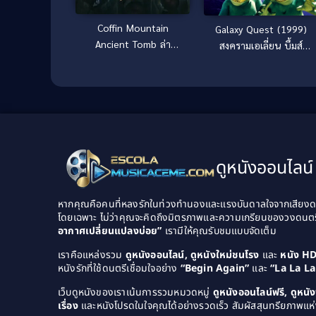
Coffin Mountain
Galaxy Quest (1999)
Ancient Tomb ล่า
สงครามเอเลี่ยน บึ้มส์
ขุมทรัพย์ สุสานโบราณ
จักรวาล
(2022)
ดูหนังออนไลน์ 
หากคุณคือคนที่หลงรักในท่วงทำนองและแรงบันดาลใจจากเสียงดนต
โดยเฉพาะ ไม่ว่าคุณจะคิดถึงมิตรภาพและความเกรียนของวงดนต
อากาศเปลี่ยนแปลงบ่อย”
เรามีให้คุณรับชมแบบจัดเต็ม
เราคือแหล่งรวม
ดูหนังออนไลน์, ดูหนังใหม่ชนโรง
และ
หนัง H
หนังรักที่ใช้ดนตรีเชื่อมใจอย่าง
“Begin Again”
และ
“La La L
เว็บดูหนังของเราเน้นการรวมหมวดหมู่
ดูหนังออนไลน์ฟรี, ดูหน
เรื่อง
และหนังโปรดในใจคุณได้อย่างรวดเร็ว สัมผัสสุนทรียภาพแห่