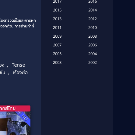
Based on a True Story เรื่องจริง
2017
2016
(20)
2015
2014
Based on a True Story เรื่องจริง
2013
2012
่องที่รวดเร็วและการหัก
(16)
จอีกด้วย การถ่ายทำที่
2011
2010
2009
Based on Novel
(6)
2008
2007
2006
Betrayal
(1)
2005
2004
Biography
(3)
2003
2002
อง
,
Tense
,
2001
2000
ั่น
,
เรื่องย่อ
Biography ชีวประวัติ
(26)
1999
1998
Biography ชีวิตจริง
(41)
1997
1996
1995
1994
Black Comedy
(10)
1993
1992
ากย์ไทย
Full HD
Classic หนังคลาสสิก
(134)
1991
1990
Classic หนังคลาสสิก
(21)
1989
1988
1987
1986