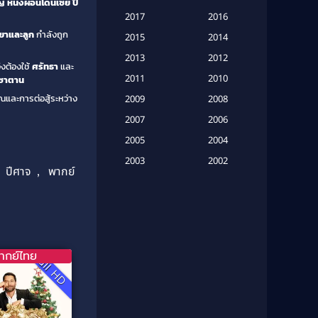
ญ
หนังผีอินโดนีเซีย
ปี
Based on a True Story เรื่องจริง
2017
2016
(20)
ยาและลูก
กำลังถูก
2015
2014
Based on a True Story เรื่องจริง
2013
2012
งต้องใช้
ศรัทธา
และ
(16)
2011
2010
ซาตาน
ณและการต่อสู้ระหว่าง
2009
Based on Novel
(6)
2008
2007
2006
Betrayal
(1)
2005
2004
Biography
(3)
2003
2002
,
ปีศาจ
,
พากย์
2001
2000
Biography ชีวประวัติ
(26)
1999
1998
Biography ชีวิตจริง
(41)
1997
1996
1995
1994
Black Comedy
(10)
ากย์ไทย
Full HD
1993
1992
Classic หนังคลาสสิก
(134)
1991
1990
Classic หนังคลาสสิก
(21)
1989
1988