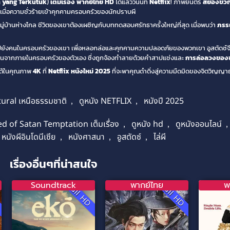
 yang Terkutuk
)
เต็มเรื่อง พากย์ไทย HD
ได้แล้ววันนี้ที่
Netflix
! ภาพยนตร์
สยองขวั
เมื่อความชั่วร้ายเข้าคุกคามครอบครัวของนักปราบผี
่บ้านห่างไกล ชีวิตของเขาต้องเผชิญกับบททดสอบศรัทธาครั้งใหญ่ที่สุด เมื่อพบว่า
ภรร
ไปยังคนในครอบครัวของเขา เพื่อหลอกล่อและคุกคามความปลอดภัยของพวกเขา อูสตัดซ์จึ
ดขึ้นจากภายในครอบครัวของตัวเอง ซึ่งถูกจ้องทำลายด้วยคำสาปแช่งและ
การล่อลวงของ
ด้ในคุณภาพ
4K
ที่
Netflix
หนังใหม่ 2025
ที่จะพาคุณดำดิ่งสู่ความมืดมิดของจิตวิญญา
ural เหนือธรรมชาติ
,
ดูหนัง NETFLIX
,
หนังปี 2025
d of Satan Temptation เต็มเรื่อง
,
ดูหนัง hd
,
ดูหนังออนไลน์
หนังผีอินโดนีเซีย
,
หนังศาสนา
,
อูสตัดซ์
,
ไล่ผี
เรื่องอื่นๆที่น่าสนใจ
Soundtrack
พากย์ไทย
พ
D
Full HD
Full HD