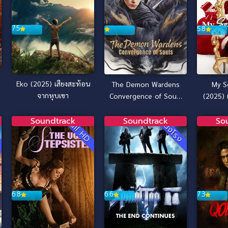
7.5
5.8
Eko (2025) เสียงสะท้อน
The Demon Wardens
My S
จากหุบเขา
Convergence of Souls
(2025) 
(2025) ตำนานปราบ
เป็
ปีศาจ
Soundtrack
Soundtrack
So
D
Full HD
หนังโรง
6.8
6.6
7.3