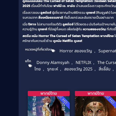
ดูหนังออนไลน์
The Cursed of Satan Temptation
(
Godaan Setan
2025
เรื่องนี้กำกับโดย
ฟาห์มี เจ. ซาอัด
นำเสนอเรื่องราวสุดระทึกขวัญ
เรื่องราวของ
อูสตัดซ์
ผู้เชี่ยวชาญด้านพิธีกรรม
รุกยะห์
(Ruqyah) ในหมู
รบกวนจาก
สิ่งเหนือธรรมชาติ
ที่แข็งแกร่งและอันตรายเป็นอย่างมาก
เมื่อ
ปีศาจ
ไม่สามารถโจมตีตัว
อูสตัดซ์
ได้โดยตรง มันจึงหันเป้าหมาย
ความรู้ด้าน
รุกยะห์
ที่มีอยู่ทั้งหมด เพื่อต่อสู้กับ
ความสยองขวัญ
ที่เกิ
สตรีม
หนัง Horror
The Cursed of Satan Temptation พากย์ไทย
ไ
ศรัทธากับความชั่วร้าย
ดูหนัง
Netflix
ดูเลย!
หมวดหมู่ที่เกี่ยวข้อง
Horror สยองขวัญ
,
Supernat
แท็ก
Donny Alamsyah
,
NETFLIX
,
The Curse
ไทย
,
รุกยะห์
,
สยองขวัญ 2025
,
สิ่งลี้ลับ
,
พากย์ไทย
พากย์ไทย
Full HD
Full H