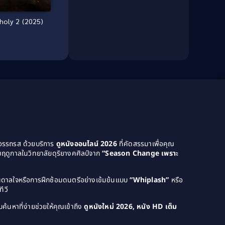
Culture
(8)
holy 2 (2025)
Dance เต้น
(13)
Dark Comedy ตลกร้าย
(11)
Detective
(21)
Detective สืบสวน
(46)
Detective สืบสวน
(40)
Disaster
(22)
ยอรรถรส ด้วยบริการ
ดูหนังออนไลน์ 2026
ที่คัดสรรมาเพื่อคุณ
ฤดูกาลในวิทยาลัยดุริยางคศิลป์จาก
“Season Change เพราะ
Disney+
(42)
Documentary สารคดี
(4)
บันดาลใจหรือการฝึกซ้อมดนตรีอย่างเข้มข้นแบบ
“Whiplash”
หรือ
ีวี
Documentary สารคดี
(58)
ค้นหาที่ง่ายช่วยให้คุณเข้าถึง
ดูหนังใหม่ 2026, หนัง HD เต็ม
Drama ดราม่า
(120)