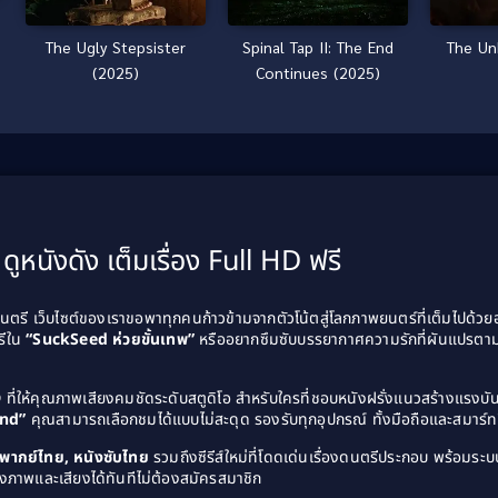
The Ugly Stepsister
Spinal Tap II: The End
The Un
(2025)
Continues (2025)
ดูหนังดัง เต็มเรื่อง Full HD ฟรี
รี เว็บไซต์ของเราขอพาทุกคนก้าวข้ามจากตัวโน้ตสู่โลกภาพยนตร์ที่เต็มไปด้ว
รีใน
“SuckSeed ห่วยขั้นเทพ”
หรืออยากซึมซับบรรยากาศความรักที่ผันแปรตาม
D
ที่ให้คุณภาพเสียงคมชัดระดับสตูดิโอ สำหรับใครที่ชอบหนังฝรั่งแนวสร้างแรง
and”
คุณสามารถเลือกชมได้แบบไม่สะดุด รองรับทุกอุปกรณ์ ทั้งมือถือและสมาร์ทท
ังพากย์ไทย, หนังซับไทย
รวมถึงซีรีส์ใหม่ที่โดดเด่นเรื่องดนตรีประกอบ พร้อมระบบ
งภาพและเสียงได้ทันทีไม่ต้องสมัครสมาชิก