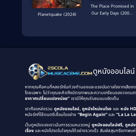
The Place Promised in
Our Early Days (2004)
Planetquake (2024)
[พากย์ไทย]
ดูหนังออนไลน์ 
หากคุณคือคนที่หลงรักในท่วงทำนองและแรงบันดาลใจจากเสียงดนต
โดยเฉพาะ ไม่ว่าคุณจะคิดถึงมิตรภาพและความเกรียนของวงดนต
อากาศเปลี่ยนแปลงบ่อย”
เรามีให้คุณรับชมแบบจัดเต็ม
เราคือแหล่งรวม
ดูหนังออนไลน์, ดูหนังใหม่ชนโรง
และ
หนัง H
หนังรักที่ใช้ดนตรีเชื่อมใจอย่าง
“Begin Again”
และ
“La La L
เว็บดูหนังของเราเน้นการรวมหมวดหมู่
ดูหนังออนไลน์ฟรี, ดูหน
เรื่อง
และหนังโปรดในใจคุณได้อย่างรวดเร็ว สัมผัสสุนทรียภาพแห่