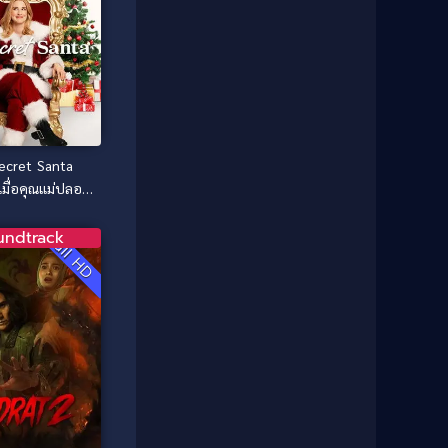
1987
1986
Classic หนังคลาสสิก
(25)
1985
1984
Comedy ตลก
(46)
1983
1982
1981
1980
Comedy ตลก
(515)
1979
1978
Comedy ตลกขบขัน
(4)
1976
1975
ecret Santa
Coming of Age ก้าวพ้นวัย
(1)
1974
1972
เมื่อคุณแม่ปลอม
นซานตาคลอส
1971
1970
Coming-of-Age
(3)
undtrack
Full HD
1969
1968
Coming-of-age ชีวิตวัยรุ่น
(21)
1964
1963
1962
1956
Community
(1)
1954
1950
Crime อาชญากรรม
(78)
1940
Crime อาชญากรรม
(289)
Cult Film
(4)