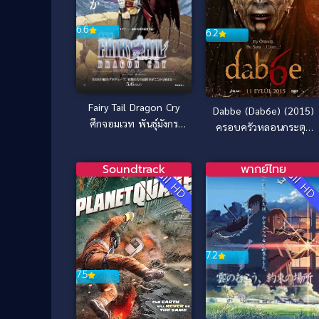
6.6
6.2
Fairy Tail Dragon Cry
Dabbe (Dab6e) (2015)
ศึกจอมเวท พันธุ์มังกร
ครอบครัวหลอนกระตุก
(Gekijôban) (2017)
ขวัญ [ซับไทย]
Soundtrack
พากย์ไทย
Full HD
Full H
7.2
7.5