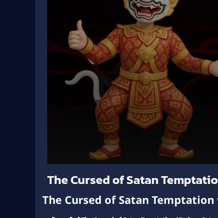
Volume
The Cursed of Satan Temptatio
90%
The Cursed of Satan Temptation พา