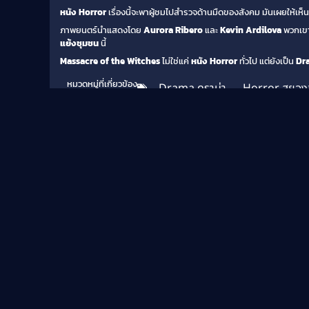
หนัง Horror
เรื่องนี้จะพาผู้ชมไปสำรวจด้านมืดของสังคม มันเผยให้เห
ภาพยนตร์นำแสดงโดย
Aurora Ribero
และ
Kevin Ardilova
พวกเขา
แย้งชุมชน
นี้
Massacre of the Witches
ไม่ใช่แค่
หนัง Horror
ทั่วไป แต่ยังเป็น
Dr
หมวดหมู่ที่เกี่ยวข้อง
Drama ดราม่า
,
Horror สยอง
แท็ก
Aurora Ribero
,
Drama ดราม่า
,
Horror 
Witches
,
Mystery ลึกลับ
,
Social Conflic
รุนแรง
,
ความโกลาหล
,
ดูหนังออนไลน์
,
ผู้ถ
ห้ามพลาด
Soundtrack
พากย์ไทย/ซับ
Full HD
Full H