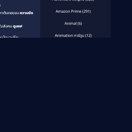
น
Amazon Prime
(291)
ารหาต้นตอของ
ความขัด
Animal
(6)
ในสังคม
ดูเลย
!
Animation การ์ตูน
(12)
หนังเอเชีย
Animation การ์ตูน
(105)
f the
ชน
,
ความ
Animation การ์ตูน
(29)
ย
,
หนังใหม่
,
Animation แอนิเมชั่น
(1)
เลือกดูตามปี
Anthology
(1)
2029
2028
Apple TV
(20)
2027
2026
ากย์ไทย
Full HD
2025
2024
Apple TV+
(120)
2023
2022
Based on a True Story สร้างจาก
2021
2020
เรื่องจริง
(2)
2019
2018