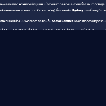
็นถึงผลลัพธ์ของ
ความขัดแย้งชุมชน
เมื่อความหวาดระแวงและความเชื่อครอบงำจิตใจผู้ค
นำเสนอภาพของความหวาดกลัวและการต่อสู้เพื่อความจริง
Mystery
ของเรื่องอยู่ที่ก
ama
ที่หนักหน่วง มันวิพากษ์วิจารณ์ประเด็น
Social Conflict
และการขาดความยุติธรรม
ขวัญ
,
Mystery ลึกลับ
,
Social Issues สังคม
,
หนังปี 2025
,
สยองขวัญ
,
Kaneishia Yusuf
,
Kevin Ardilova
,
Massacre o
t ความขัดแย้งทางสังคม
,
Witch Doctor หมอผี
,
ความขัดแย้งชุม
ูกกล่าวหา
,
สังหารหมู่หมอผี
,
หนังดัง
,
หนังอินโดนีเซีย
,
หนังเอเชี
เรื่องอื่นๆที่น่าสนใจ
พากย์ไทย
พากย์ไทย
พ
D
Full HD
Full HD