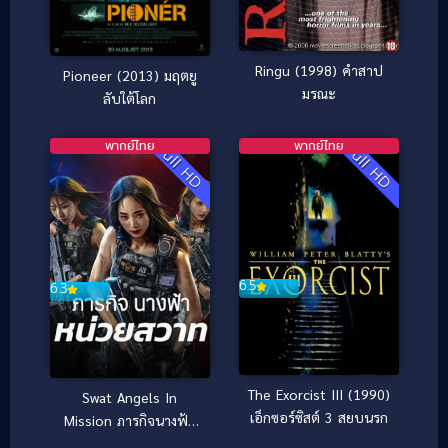
Ringu (1998) คำสาป
Pioneer (2013) มฤตยู
มรณะ
ลับใต้โลก
พากย์ไทย
พากย์ไทย
Full HD
Full HD
6.5
6.3
The Exorcist III (1990)
Swat Angels In
เอ็กซอร์ซิสต์ 3 สยบนรก
Mission ภารกิจนางฟ้า
หน่วยสวาท (2026)