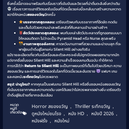
ซึ่งครั้งนี้อาจจะมาพร้อมกับเรื่องราวที่เข้มข้นและวิชวลที่น่าตื่นตะลึงยิ่งกว่าเดิม
เรื่องราวการเอาชีวิตรอดในเมืองที่บิดเบี้ยวแห่งนี้จะกลับมาสร้างความหวาด
ผวาให้คอหนัง
สยองขวัญ
อีกครั้ง
บรรยากาศสุดหลอน:
เตรียมตัวพบกับบรรยากาศที่อึดอัด กดดัน
และเต็มไปด้วยความน่าสะพรึงกลัวที่คืบคลานเข้ามาอย่างช้าๆ
สัตว์ประหลาดสุดสยอง:
พบกับเหล่าสัตว์ประหลาดที่ถูกออกแบบมา
ให้หลอนติดตา ไม่ว่าจะเป็น Pyramid Head หรือ Nurse สุดสะพรึง
งานภาพสุดอลังการ:
คาดหวังงานภาพที่สวยงามและน่าขนลุก ที่จะ
พาผู้ชมดำดิ่งสู่โลกแห่ง Silent Hill อย่างแท้จริง
แม้รายละเอียดเกี่ยวกับเนื้อเรื่องและตัวละครจะยังไม่ถูกเปิดเผยออกมามากนัก
แต่จากชื่อชั้นของ Silent Hill และความสำเร็จของเกมต้นฉบับ ทำให้คาด
การณ์ได้ว่า
Return to Silent Hill
จะเป็นภาพยนตร์ที่เต็มไปด้วยปริศนา ความ
สยองขวัญ และการเอาชีวิตรอดในโลกที่บิดเบี้ยวและอันตราย
แฟนๆ เกม
และคอหนัง
ระทึกขวัญ
ไม่ควรพลาด
สรุป: น่าดูไหม?
หากคุณเป็นแฟนเกม Silent Hill หรือชื่นชอบหนังสยองขวัญ
ที่เน้นบรรยากาศและความกดดัน บอกได้เลยว่าไม่ควรพลาดอย่างยิ่ง เตรียมตัว
ดำดิ่งสู่ฝันร้ายที่ยากจะลืมเลือน
หมวด
Horror สยองขวัญ
,
Thriller ระทึกขวัญ
,
หมู่ที่
เกี่ยวข้อง
ดูหนังใหม่ชนโรง
,
หนัง HD
,
หนังปี 2026
,
หนังฝรั่ง
,
หนังใหม่