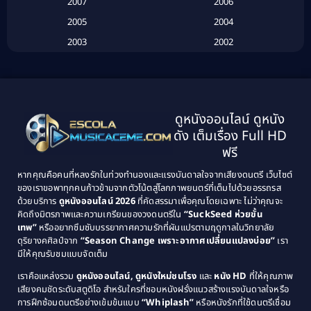
2007
2006
2005
2004
Biography ชีวประวัติ
(26)
2003
2002
Biography ชีวิตจริง
(41)
2001
2000
1999
1998
Black Comedy
(10)
1997
1996
Classic หนังคลาสสิก
(134)
ดูหนังออนไลน์ ดูหนัง
1995
1994
ดัง เต็มเรื่อง Full HD
Classic หนังคลาสสิก
(21)
1993
1992
ฟรี
1991
1990
Classic หนังคลาสสิก
(25)
หากคุณคือคนที่หลงรักในท่วงทำนองและแรงบันดาลใจจากเสียงดนตรี เว็บไซต์
1989
1988
ของเราขอพาทุกคนก้าวข้ามจากตัวโน้ตสู่โลกภาพยนตร์ที่เต็มไปด้วยอรรถรส
Comedy ตลก
(515)
ด้วยบริการ
ดูหนังออนไลน์ 2026
ที่คัดสรรมาเพื่อคุณโดยเฉพาะ ไม่ว่าคุณจะ
1987
1986
คิดถึงมิตรภาพและความเกรียนของวงดนตรีใน
“SuckSeed ห่วยขั้น
1985
1984
Comedy ตลก
(46)
เทพ”
หรืออยากซึมซับบรรยากาศความรักที่ผันแปรตามฤดูกาลในวิทยาลัย
ดุริยางคศิลป์จาก
“Season Change เพราะอากาศเปลี่ยนแปลงบ่อย”
เรา
1983
1982
มีให้คุณรับชมแบบจัดเต็ม
Comedy ตลกขบขัน
(4)
1981
1980
เราคือแหล่งรวม
ดูหนังออนไลน์, ดูหนังใหม่ชนโรง
และ
หนัง HD
ที่ให้คุณภาพ
1979
Coming of Age ก้าวพ้นวัย
(1)
1978
เสียงคมชัดระดับสตูดิโอ สำหรับใครที่ชอบหนังฝรั่งแนวสร้างแรงบันดาลใจหรือ
การฝึกซ้อมดนตรีอย่างเข้มข้นแบบ
“Whiplash”
หรือหนังรักที่ใช้ดนตรีเชื่อม
1976
1975