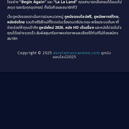
Coming-of-Age
(3)
ใจอย่าง
“Begin Again”
และ
“La La Land”
คุณสามารถเลือกชมได้แบบไม่
1974
1972
สะดุด รองรับทุกอุปกรณ์ ทั้งมือถือและสมาร์ททีวี
Coming-of-age ชีวิตวัยรุ่น
(21)
1971
1970
เว็บดูหนังของเราเน้นการรวมหมวดหมู่
ดูหนังออนไลน์ฟรี, ดูหนังพากย์ไทย,
หนังซับไทย
รวมถึงซีรีส์ใหม่ที่โดดเด่นเรื่องดนตรีประกอบ พร้อมระบบค้นหาที่
1969
1968
Community
(1)
ง่ายช่วยให้คุณเข้าถึง
ดูหนังใหม่ 2026, หนัง HD เต็มเรื่อง
และหนังโปรดในใจ
1964
1963
คุณได้อย่างรวดเร็ว สัมผัสสุนทรียภาพแห่งภาพและเสียงได้ทันทีไม่ต้องสมัคร
Crime อาชญากรรม
(289)
สมาชิก
1962
1956
1954
1950
Crime อาชญากรรม
(78)
Copyright © 2025
escolamusicaceme.com
ดูหนัง
1940
ออนไลน์2025
Cult Film
(4)
Culture
(8)
Dance เต้น
(13)
Dark Comedy ตลกร้าย
(11)
Detective
(21)
Detective สืบสวน
(40)