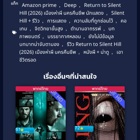
แท็ก
Amazon prime
,
Deep
,
Return to Silent
Hill (2026) เมืองห่าผี นครคืนชีพ นักแสดง
,
Silent
Hill + รีวิว
,
การแสดง
,
ความลับที่ถูกซ่อนไว้
,
คอ
เกม
,
จิตวิทยาขั้นสูง
,
ตำนานอาถรรพ์
,
บท
ภาพยนตร์
,
บรรยากาศหลอน
,
ยังไม่มีข้อมูล
บทบาทน่าจับตามอง
,
รีวิว Return to Silent Hill
(2026) เมืองห่าผี นครคืนชีพ
,
หนังผี + น่าดู
,
เอา
ชีวิตรอด
เรื่องอื่นๆที่น่าสนใจ
พากย์ไทย
พากย์ไทย
Full HD
Full HD
7.2
6.1