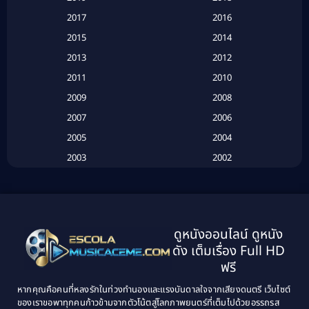
Based on a True Story เรื่องจริง
(16)
2017
2016
Based on a True Story เรื่องจริง
(20)
2015
2014
2013
2012
Based on Novel
(6)
2011
2010
Betrayal
(1)
2009
2008
Biography
(3)
2007
2006
2005
2004
Biography ชีวประวัติ
(26)
2003
2002
Biography ชีวิตจริง
(41)
2001
2000
1999
1998
Black Comedy
(10)
1997
1996
Classic หนังคลาสสิก
(25)
ดูหนังออนไลน์ ดูหนัง
1995
1994
ดัง เต็มเรื่อง Full HD
Classic หนังคลาสสิก
(134)
1993
1992
ฟรี
1991
1990
Classic หนังคลาสสิก
(21)
หากคุณคือคนที่หลงรักในท่วงทำนองและแรงบันดาลใจจากเสียงดนตรี เว็บไซต์
1989
1988
ของเราขอพาทุกคนก้าวข้ามจากตัวโน้ตสู่โลกภาพยนตร์ที่เต็มไปด้วยอรรถรส