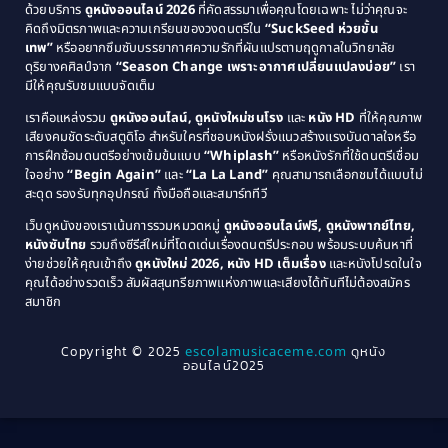
Comedy ตลก
(515)
ด้วยบริการ
ดูหนังออนไลน์ 2026
ที่คัดสรรมาเพื่อคุณโดยเฉพาะ ไม่ว่าคุณจะ
1987
1986
คิดถึงมิตรภาพและความเกรียนของวงดนตรีใน
“SuckSeed ห่วยขั้น
1985
1984
Comedy ตลก
(46)
เทพ”
หรืออยากซึมซับบรรยากาศความรักที่ผันแปรตามฤดูกาลในวิทยาลัย
ดุริยางคศิลป์จาก
“Season Change เพราะอากาศเปลี่ยนแปลงบ่อย”
เรา
1983
1982
มีให้คุณรับชมแบบจัดเต็ม
Comedy ตลกขบขัน
(4)
1981
1980
เราคือแหล่งรวม
ดูหนังออนไลน์, ดูหนังใหม่ชนโรง
และ
หนัง HD
ที่ให้คุณภาพ
1979
Coming of Age ก้าวพ้นวัย
(1)
1978
เสียงคมชัดระดับสตูดิโอ สำหรับใครที่ชอบหนังฝรั่งแนวสร้างแรงบันดาลใจหรือ
การฝึกซ้อมดนตรีอย่างเข้มข้นแบบ
“Whiplash”
หรือหนังรักที่ใช้ดนตรีเชื่อม
1976
1975
Coming-of-Age
(3)
ใจอย่าง
“Begin Again”
และ
“La La Land”
คุณสามารถเลือกชมได้แบบไม่
1974
1972
สะดุด รองรับทุกอุปกรณ์ ทั้งมือถือและสมาร์ททีวี
Coming-of-age ชีวิตวัยรุ่น
(21)
1971
1970
เว็บดูหนังของเราเน้นการรวมหมวดหมู่
ดูหนังออนไลน์ฟรี, ดูหนังพากย์ไทย,
หนังซับไทย
รวมถึงซีรีส์ใหม่ที่โดดเด่นเรื่องดนตรีประกอบ พร้อมระบบค้นหาที่
1969
1968
Community
(1)
ง่ายช่วยให้คุณเข้าถึง
ดูหนังใหม่ 2026, หนัง HD เต็มเรื่อง
และหนังโปรดในใจ
1964
1963
คุณได้อย่างรวดเร็ว สัมผัสสุนทรียภาพแห่งภาพและเสียงได้ทันทีไม่ต้องสมัคร
Crime อาชญากรรม
(289)
สมาชิก
1962
1956
1954
1950
Crime อาชญากรรม
(78)
Copyright © 2025
escolamusicaceme.com
ดูหนัง
1940
ออนไลน์2025
Cult Film
(4)
Culture
(8)