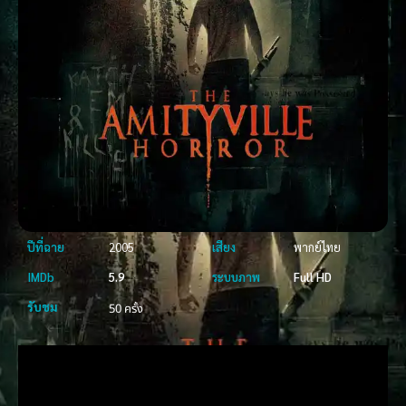
ปีที่ฉาย
2005
เสียง
พากย์ไทย
IMDb
5.9
ระบบภาพ
Full HD
รับชม
50 ครั้ง