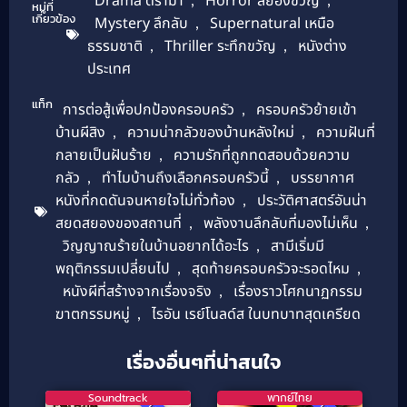
Drama ดราม่า
Horror สยองขวัญ
หมู่ที่
เกี่ยวข้อง
Mystery ลึกลับ
,
Supernatural เหนือ
ธรรมชาติ
,
Thriller ระทึกขวัญ
,
หนังต่าง
ประเทศ
แท็ก
การต่อสู้เพื่อปกป้องครอบครัว
,
ครอบครัวย้ายเข้า
บ้านผีสิง
,
ความน่ากลัวของบ้านหลังใหม่
,
ความฝันที่
กลายเป็นฝันร้าย
,
ความรักที่ถูกทดสอบด้วยความ
กลัว
,
ทำไมบ้านถึงเลือกครอบครัวนี้
,
บรรยากาศ
หนังที่กดดันจนหายใจไม่ทั่วท้อง
,
ประวัติศาสตร์อันน่า
สยดสยองของสถานที่
,
พลังงานลึกลับที่มองไม่เห็น
,
วิญญาณร้ายในบ้านอยากได้อะไร
,
สามีเริ่มมี
พฤติกรรมเปลี่ยนไป
,
สุดท้ายครอบครัวจะรอดไหม
,
หนังผีที่สร้างจากเรื่องจริง
,
เรื่องราวโศกนาฏกรรม
ฆาตกรรมหมู่
,
ไรอัน เรย์โนลด์ส ในบทบาทสุดเครียด
เรื่องอื่นๆที่น่าสนใจ
Soundtrack
พากย์ไทย