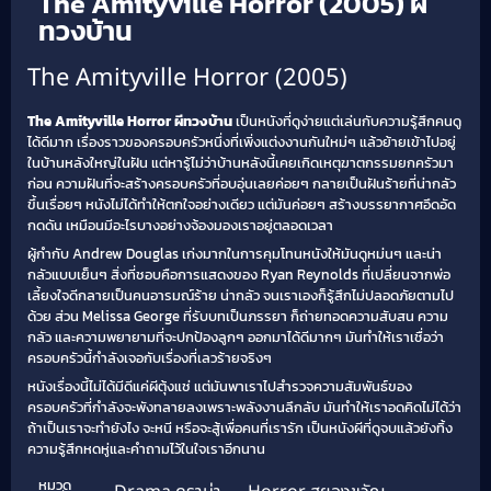
The Amityville Horror (2005) ผี
ทวงบ้าน
The Amityville Horror (2005)
The Amityville Horror ผีทวงบ้าน
เป็นหนังที่ดูง่ายแต่เล่นกับความรู้สึกคนดู
ได้ดีมาก เรื่องราวของครอบครัวหนึ่งที่เพิ่งแต่งงานกันใหม่ๆ แล้วย้ายเข้าไปอยู่
ในบ้านหลังใหญ่ในฝัน แต่หารู้ไม่ว่าบ้านหลังนี้เคยเกิดเหตุฆาตกรรมยกครัวมา
ก่อน ความฝันที่จะสร้างครอบครัวที่อบอุ่นเลยค่อยๆ กลายเป็นฝันร้ายที่น่ากลัว
ขึ้นเรื่อยๆ หนังไม่ได้ทำให้ตกใจอย่างเดียว แต่มันค่อยๆ สร้างบรรยากาศอึดอัด
กดดัน เหมือนมีอะไรบางอย่างจ้องมองเราอยู่ตลอดเวลา
ผู้กำกับ Andrew Douglas เก่งมากในการคุมโทนหนังให้มันดูหม่นๆ และน่า
กลัวแบบเย็นๆ สิ่งที่ชอบคือการแสดงของ Ryan Reynolds ที่เปลี่ยนจากพ่อ
เลี้ยงใจดีกลายเป็นคนอารมณ์ร้าย น่ากลัว จนเราเองก็รู้สึกไม่ปลอดภัยตามไป
ด้วย ส่วน Melissa George ที่รับบทเป็นภรรยา ก็ถ่ายทอดความสับสน ความ
กลัว และความพยายามที่จะปกป้องลูกๆ ออกมาได้ดีมากๆ มันทำให้เราเชื่อว่า
ครอบครัวนี้กำลังเจอกับเรื่องที่เลวร้ายจริงๆ
หนังเรื่องนี้ไม่ได้มีดีแค่ผีตุ้งแช่ แต่มันพาเราไปสำรวจความสัมพันธ์ของ
ครอบครัวที่กำลังจะพังทลายลงเพราะพลังงานลึกลับ มันทำให้เราอดคิดไม่ได้ว่า
ถ้าเป็นเราจะทำยังไง จะหนี หรือจะสู้เพื่อคนที่เรารัก เป็นหนังผีที่ดูจบแล้วยังทิ้ง
ความรู้สึกหดหู่และคำถามไว้ในใจเราอีกนาน
หมวด
,
,