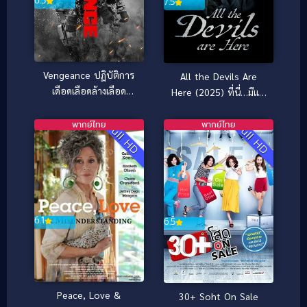
6.5
7.5
Vengeance ปฏิบัติการ
All the Devils Are
เดือดเลือดล้างเลือด
Here (2025) ที่นี่…มีแต่
(2026)
ปีศาจ
พากย์ไทย
พากย์ไทย
Full HD
Full HD
6.1
6.5
Peace, Love &
30+ Soht On Sale