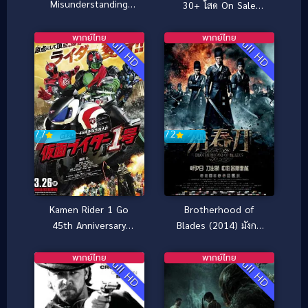
Misunderstanding
30+ โสด On Sale
(2011) อุ่นไอรักวันหวน
(2011)
คืน
พากย์ไทย
พากย์ไทย
Full HD
Full HD
7.2
7.7
Brotherhood of
Kamen Rider 1 Go
Blades (2014) มังกร
45th Anniversary
พยัคฆ์ ล่าสะท้านยุทธภพ
(2016) มาสค์ไรเดอร์
หมายเลข 1 ไอ้มดแดง
พากย์ไทย
พากย์ไทย
Full HD
Full HD
อาละวาด