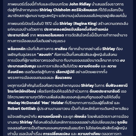
ภาพยนตร์เรื่องนี้กำกับและเขียนบทโดย
John Ridley
นำเสนอเรื่องราวการ
ต่อสู้ที่กล้าหาญของ
Shirley Chisholm
สตรีผิวสีคนแรก
ที่ได้รับเลือกเป็น
สมาชิกสภาผู้แทนราษฎรสหรัฐฯ แต่ความมุ่งมั่นของเธอไม่หยุดอยู่เพียงแค่นั้น
ภาพยนตร์เปิดเรื่องในปี 1972 เมื่อ
Shirley
(
Regina King
) สร้างความตกตะลึง
แก่คนรอบข้างด้วยการ
ประกาศลงสมัครรับเลือกตั้งชิงตำแหน่ง
ประธานาธิบดี
จาก
พรรคเดโมแครต
การตัดสินใจครั้งนี้เป็นการท้าทายอำนาจ
ทางการเมืองแบบดั้งเดิมอย่างรุนแรง
พล็อตหลัก
เน้นที่เส้นทางการ
หาเสียง
ที่ยากลำบากอย่างยิ่ง
Shirley
ต้อง
เผชิญกับอุปสรรค
“สองเท่า”
คือการเป็นทั้งคนผิวสีและผู้หญิงในสังคม
การเมืองที่ผู้ชายผิวขาวครองอำนาจ ทีมงานของเธอมีขนาดเล็กมาก ขาด
งบ
ประมาณสนับสนุน
และการหาเสียงเต็มไปด้วย
ความขัดแย้ง
และ
ความ
ตึงเครียด
เธอต้องต่อสู้กับการ
เลือกปฏิบัติ
อย่างเปิดเผยจากทั้ง
พรรคการเมืองของตนเองและ
สื่อมวลชน
เหตุการณ์สำคัญในเรื่องคือความกล้าหาญของ
Shirley
ในการ
ยื่นฟ้องสถานี
โทรทัศน์ยักษ์ใหญ่
เพื่อเรียกร้องให้เธอได้เข้าร่วมการ
ดีเบตประธานาธิบดี
เธอ
ใช้ความพยายามทุกวิถีทางเพื่อส่งเสียงของกลุ่มคนที่ถูกมองข้ามให้ดังขึ้น
Wesley McDonald ‘Mac’ Holder
ที่ปรึกษาทางการเมืองผู้ซื่อสัตย์ และ
Robert Gottlieb
ผู้ประสานงานเยาวชน เป็นกำลังหลักในการเดินหน้าหาเสียง
แม้จะเผชิญหน้ากับ
ความเหนื่อยล้า
และถูก
หักหลัง
โดยพันธมิตรทางการเมือง
บางคน
Shirley
ก็ยังคงยึดมั่นในหลักการของเธออย่างไม่เปลี่ยนแปลง
จุดยืน
ของเธอคือการเป็นตัวแทนของคนทุกคนในอเมริกา ไม่ใช่แค่คนผิวสีหรือผู้หญิง
เท่านั้น เธอเน้นย้ำเรื่อง
การเปลี่ยนแปลง
และ
ความเท่าเทียม
ตลอดการหา