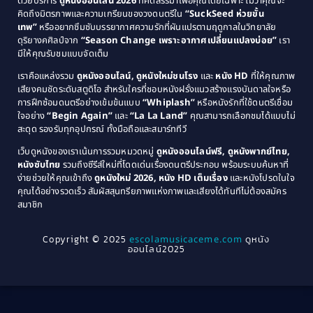
ด้วยบริการ
ดูหนังออนไลน์ 2026
ที่คัดสรรมาเพื่อคุณโดยเฉพาะ ไม่ว่าคุณจะ
1987
1986
คิดถึงมิตรภาพและความเกรียนของวงดนตรีใน
“SuckSeed ห่วยขั้น
1985
1984
Comedy ตลก
(515)
เทพ”
หรืออยากซึมซับบรรยากาศความรักที่ผันแปรตามฤดูกาลในวิทยาลัย
ดุริยางคศิลป์จาก
“Season Change เพราะอากาศเปลี่ยนแปลงบ่อย”
เรา
1983
1982
มีให้คุณรับชมแบบจัดเต็ม
Comedy ตลกขบขัน
(4)
1981
1980
เราคือแหล่งรวม
ดูหนังออนไลน์, ดูหนังใหม่ชนโรง
และ
หนัง HD
ที่ให้คุณภาพ
1979
Coming of Age ก้าวพ้นวัย
(1)
1978
เสียงคมชัดระดับสตูดิโอ สำหรับใครที่ชอบหนังฝรั่งแนวสร้างแรงบันดาลใจหรือ
การฝึกซ้อมดนตรีอย่างเข้มข้นแบบ
“Whiplash”
หรือหนังรักที่ใช้ดนตรีเชื่อม
1976
1975
Coming-of-Age
(3)
ใจอย่าง
“Begin Again”
และ
“La La Land”
คุณสามารถเลือกชมได้แบบไม่
1974
1972
สะดุด รองรับทุกอุปกรณ์ ทั้งมือถือและสมาร์ททีวี
Coming-of-age ชีวิตวัยรุ่น
(21)
1971
1970
เว็บดูหนังของเราเน้นการรวมหมวดหมู่
ดูหนังออนไลน์ฟรี, ดูหนังพากย์ไทย,
หนังซับไทย
รวมถึงซีรีส์ใหม่ที่โดดเด่นเรื่องดนตรีประกอบ พร้อมระบบค้นหาที่
1969
1968
Community
(1)
ง่ายช่วยให้คุณเข้าถึง
ดูหนังใหม่ 2026, หนัง HD เต็มเรื่อง
และหนังโปรดในใจ
1964
1963
คุณได้อย่างรวดเร็ว สัมผัสสุนทรียภาพแห่งภาพและเสียงได้ทันทีไม่ต้องสมัคร
Crime อาชญากรรม
(78)
สมาชิก
1962
1956
1954
1950
Crime อาชญากรรม
(289)
Copyright © 2025
escolamusicaceme.com
ดูหนัง
1940
ออนไลน์2025
Cult Film
(4)
Culture
(8)