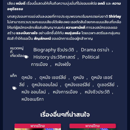
เสียง
หนังดี
เรื่องนี้แสดงให้เห็นถึงความมุ่งมั่นที่ไม่ยอมแพ้ต่อ
อคติ
และ
ความ
อยุติธรรม
บทสรุปของการแข่งขันลงเอยที่การประชุมพรรคเดโมแครตแห่งชาติ
Shirley
ไม่สามารถรวบรวมคะแนนเสียงได้เพียงพอ เธอตัดสินใจยกคะแนนเสียงที่เหลือ
ให้แก่ผู้สมัครหลักเพื่อส่งสัญญาณแห่ง
ความสามัคคี
การลงสมัครของเธอ
สร้าง
แรงบันดาลใจ
อย่างลึกซึ้งให้กับ
คนรุ่นหลัง
โดยเฉพาะสตรีและกลุ่มคน
ผิวสี ทำให้เธอเป็น
สัญลักษณ์
ของนักการเมืองผู้กล้าหาญ
หมวดหมู่
Biography ชีวประวัติ
,
Drama ดราม่า
,
ที่
เกี่ยวข้อง
History ประวัติศาสตร์
,
Political
การเมือง
,
หนังฝรั่ง
แท็ก
ดุหนัง
,
ดุหนัง เชอร์ลีย์
,
ดูหนัง
,
ดูหนัง เชอร์
ลีย์
,
ดูหนังออนไลน์
,
ดูหนังเชอร์ลีย์
,
ดูเชอร์ลีย์
,
หนัง ออนไลน์
,
หนังการเมือง
,
หนังชีวประวัติ
,
หนังอเมริกา
เรื่องอื่นๆที่น่าสนใจ
พากย์ไทย
พากย์ไทย