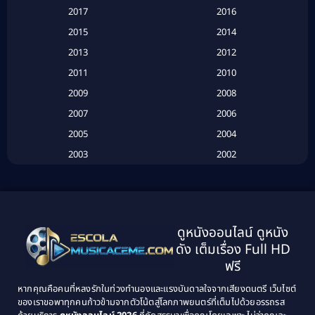
2017
2016
Based on a True Story เรื่องจริง
(16)
2015
2014
2013
2012
Based on Novel
(6)
2011
2010
Betrayal
(1)
2009
2008
Biography
(3)
2007
2006
2005
2004
Biography ชีวประวัติ
(26)
2003
2002
Biography ชีวิตจริง
(41)
2001
2000
1999
1998
Black Comedy
(10)
1997
1996
Classic หนังคลาสสิก
(134)
ดูหนังออนไลน์ ดูหนัง
1995
1994
ดัง เต็มเรื่อง Full HD
Classic หนังคลาสสิก
(21)
1993
1992
ฟรี
1991
1990
Classic หนังคลาสสิก
(25)
หากคุณคือคนที่หลงรักในท่วงทำนองและแรงบันดาลใจจากเสียงดนตรี เว็บไซต์
1989
1988
ของเราขอพาทุกคนก้าวข้ามจากตัวโน้ตสู่โลกภาพยนตร์ที่เต็มไปด้วยอรรถรส
Comedy ตลก
(46)