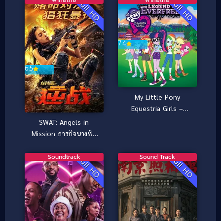
Full HD
Full HD
7.4
6.5
My Little Pony
Equestria Girls –
Legend of Everfree
SWAT: Angels in
(2017)
Mission ภารกิจนางฟ้า
หน่วยสวาท (2024)
Soundtrack
Sound Track
Full HD
Full HD