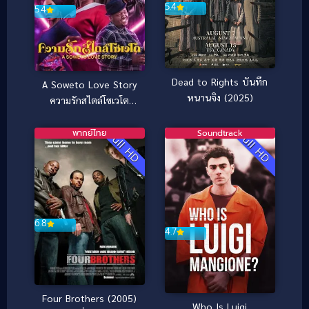
5.4
5.4
Dead to Rights บันทึก
A Soweto Love Story
หนานจิง (2025)
ความรักสไตล์โซเวโต
(2024)
พากย์ไทย
Soundtrack
Full HD
Full HD
6.8
4.7
Four Brothers (2005)
Who Is Luigi