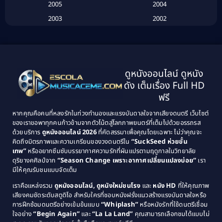
2005
2004
Biography ชีวประวัติ
(26)
2003
2002
Biography ชีวิตจริง
(41)
2001
2000
1999
1998
Black Comedy
(10)
1997
1996
Classic หนังคลาสสิก
(134)
ดูหนังออนไลน์ ดูหนัง
1995
1994
ดัง เต็มเรื่อง Full HD
Classic หนังคลาสสิก
(21)
1993
1992
ฟรี
1991
1990
Classic หนังคลาสสิก
(25)
หากคุณคือคนที่หลงรักในท่วงทำนองและแรงบันดาลใจจากเสียงดนตรี เว็บไซต์
1989
1988
ของเราขอพาทุกคนก้าวข้ามจากตัวโน้ตสู่โลกภาพยนตร์ที่เต็มไปด้วยอรรถรส
Comedy ตลก
(46)
ด้วยบริการ
ดูหนังออนไลน์ 2026
ที่คัดสรรมาเพื่อคุณโดยเฉพาะ ไม่ว่าคุณจะ
1987
1986
คิดถึงมิตรภาพและความเกรียนของวงดนตรีใน
“SuckSeed ห่วยขั้น
1985
1984
Comedy ตลก
(515)
เทพ”
หรืออยากซึมซับบรรยากาศความรักที่ผันแปรตามฤดูกาลในวิทยาลัย
ดุริยางคศิลป์จาก
“Season Change เพราะอากาศเปลี่ยนแปลงบ่อย”
เรา
1983
1982
มีให้คุณรับชมแบบจัดเต็ม
Comedy ตลกขบขัน
(4)
1981
1980
เราคือแหล่งรวม
ดูหนังออนไลน์, ดูหนังใหม่ชนโรง
และ
หนัง HD
ที่ให้คุณภาพ
1979
Coming of Age ก้าวพ้นวัย
(1)
1978
เสียงคมชัดระดับสตูดิโอ สำหรับใครที่ชอบหนังฝรั่งแนวสร้างแรงบันดาลใจหรือ
การฝึกซ้อมดนตรีอย่างเข้มข้นแบบ
“Whiplash”
หรือหนังรักที่ใช้ดนตรีเชื่อม
1976
1975
Coming-of-Age
(3)
ใจอย่าง
“Begin Again”
และ
“La La Land”
คุณสามารถเลือกชมได้แบบไม่
1974
1972