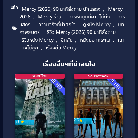
แท็ก
Mercy (2026) 90 นาทีสั่งตาย นักแสดง
,
Mercy
2026
,
Mercy รีวิว
,
การหักมุมที่คาดไม่ถึง
,
การ
แสดง
,
ความจริงที่น่าตกใจ
,
ดูหนัง Mercy
,
บท
ภาพยนตร์
,
รีวิว Mercy (2026) 90 นาทีสั่งตาย
,
รีวิวหนัง Mercy
,
ลึกลับ
,
หนังนอกกระแส
,
เดา
ทางไม่ถูก
,
เรื่องย่อ Mercy
เรื่องอื่นๆที่น่าสนใจ
พากย์ไทย
Soundtrack
Full HD
Full HD
2.9
7.6