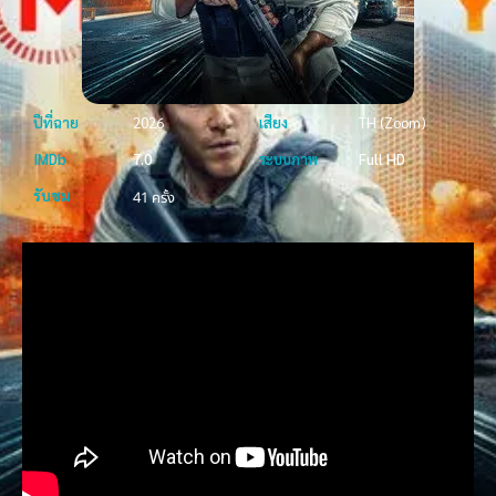
ปีที่ฉาย
2026
เสียง
TH (Zoom)
IMDb
7.0
ระบบภาพ
Full HD
รับชม
41 ครั้ง