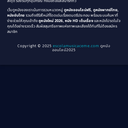
สะดุด รองรับทุกอุปกรณ์ ทั้งมือถือและสมาร์ททีวี
Coming-of-age ชีวิตวัยรุ่น
(21)
1971
1970
เว็บดูหนังของเราเน้นการรวมหมวดหมู่
ดูหนังออนไลน์ฟรี, ดูหนังพากย์ไทย,
หนังซับไทย
รวมถึงซีรีส์ใหม่ที่โดดเด่นเรื่องดนตรีประกอบ พร้อมระบบค้นหาที่
1969
1968
Community
(1)
ง่ายช่วยให้คุณเข้าถึง
ดูหนังใหม่ 2026, หนัง HD เต็มเรื่อง
และหนังโปรดในใจ
1964
1963
คุณได้อย่างรวดเร็ว สัมผัสสุนทรียภาพแห่งภาพและเสียงได้ทันทีไม่ต้องสมัคร
Crime อาชญากรรม
(78)
สมาชิก
1962
1956
1954
1950
Crime อาชญากรรม
(289)
Copyright © 2025
escolamusicaceme.com
ดูหนัง
1940
ออนไลน์2025
Cult Film
(4)
Culture
(8)
Dance เต้น
(13)
Dark Comedy ตลกร้าย
(11)
Detective
(21)
Detective สืบสวน
(46)
Detective สืบสวน
(40)