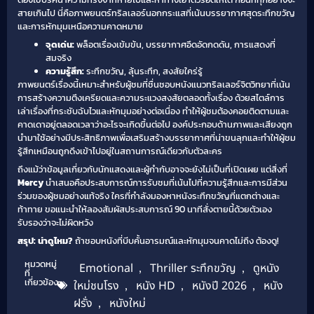
สายเกินไป นี่คือภาพยนตร์ทริลเลอร์นอกกระแสที่เน้นบรรยากาศสุดระทึกขวัญ
และการหักมุมเหนือความคาดหมาย
จุดเด่น:
พล็อตเรื่องเข้มข้น, บรรยากาศอึดอัดกดดัน, การแสดงที่
สมจริง
ความรู้สึก:
ระทึกขวัญ, ลุ้นระทึก, สงสัยใคร่รู้
ภาพยนตร์เรื่องนี้เหมาะสำหรับผู้ชมที่ชื่นชอบหนังแนวทริลเลอร์จิตวิทยาที่เน้น
การสร้างความตึงเครียดและความระแวงสงสัยตลอดทั้งเรื่อง ด้วยสไตล์การ
เล่าเรื่องที่กระชับฉับไวและหักมุมอย่างต่อเนื่อง ทำให้ผู้ชมต้องคอยติดตามและ
คาดเดาอยู่ตลอดเวลาว่าอะไรจะเกิดขึ้นต่อไป องค์ประกอบด้านภาพและเสียงถูก
นำมาใช้อย่างมีประสิทธิภาพเพื่อเสริมสร้างบรรยากาศที่น่าขนลุกและทำให้ผู้ชม
รู้สึกเหมือนถูกดึงเข้าไปอยู่ในสถานการณ์เดียวกับตัวละคร
ถึงแม้ว่าข้อมูลเกี่ยวกับนักแสดงและผู้กำกับอาจจะยังไม่เป็นที่เปิดเผย แต่สิ่งที่
Mercy
นำเสนอคือประสบการณ์การรับชมที่เน้นไปที่ความรู้สึกและการมีส่วน
ร่วมของผู้ชมอย่างแท้จริง ใครที่กำลังมองหาหนังระทึกขวัญที่แตกต่างและ
ท้าทาย ขอแนะนำให้ลองสัมผัสประสบการณ์ 90 นาทีสั่งตายนี้ด้วยตัวเอง
รับรองว่าจะไม่ผิดหวัง
สรุป: น่าดูไหม?
ถ้าชอบหนังที่บีบคั้นอารมณ์และหักมุมจนคาดไม่ถึง ต้องดู!
หมวดหมู่
Emotional
,
Thriller ระทึกขวัญ
,
ดูหนัง
ที่
เกี่ยวข้อง
ใหม่ชนโรง
,
หนัง HD
,
หนังปี 2026
,
หนัง
ฝรั่ง
,
หนังใหม่