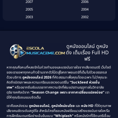
Biography
(3)
2007
2006
2005
2004
Biography ชีวประวัติ
(26)
2003
2002
Biography ชีวิตจริง
(41)
2001
2000
1999
1998
Black Comedy
(10)
1997
1996
Classic หนังคลาสสิก
(134)
ดูหนังออนไลน์ ดูหนัง
1995
1994
ดัง เต็มเรื่อง Full HD
Classic หนังคลาสสิก
(21)
1993
1992
ฟรี
1991
1990
Classic หนังคลาสสิก
(25)
หากคุณคือคนที่หลงรักในท่วงทำนองและแรงบันดาลใจจากเสียงดนตรี เว็บไซต์
1989
1988
ของเราขอพาทุกคนก้าวข้ามจากตัวโน้ตสู่โลกภาพยนตร์ที่เต็มไปด้วยอรรถรส
Comedy ตลก
(46)
ด้วยบริการ
ดูหนังออนไลน์ 2026
ที่คัดสรรมาเพื่อคุณโดยเฉพาะ ไม่ว่าคุณจะ
1987
1986
คิดถึงมิตรภาพและความเกรียนของวงดนตรีใน
“SuckSeed ห่วยขั้น
1985
1984
Comedy ตลก
(515)
เทพ”
หรืออยากซึมซับบรรยากาศความรักที่ผันแปรตามฤดูกาลในวิทยาลัย
ดุริยางคศิลป์จาก
“Season Change เพราะอากาศเปลี่ยนแปลงบ่อย”
เรา
1983
1982
มีให้คุณรับชมแบบจัดเต็ม
Comedy ตลกขบขัน
(4)
1981
1980
เราคือแหล่งรวม
ดูหนังออนไลน์, ดูหนังใหม่ชนโรง
และ
หนัง HD
ที่ให้คุณภาพ
1979
Coming of Age ก้าวพ้นวัย
(1)
1978
เสียงคมชัดระดับสตูดิโอ สำหรับใครที่ชอบหนังฝรั่งแนวสร้างแรงบันดาลใจหรือ
การฝึกซ้อมดนตรีอย่างเข้มข้นแบบ
“Whiplash”
หรือหนังรักที่ใช้ดนตรีเชื่อม
1976
1975