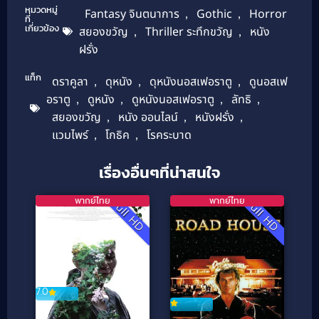
หมวดหมู่
Fantasy จินตนาการ
,
Gothic
,
Horror
ที่
เกี่ยวข้อง
สยองขวัญ
,
Thriller ระทึกขวัญ
,
หนัง
ฝรั่ง
แท็ก
ดราคูลา
,
ดุหนัง
,
ดุหนังนอสเฟอราตู
,
ดูนอสเฟ
อราตู
,
ดูหนัง
,
ดูหนังนอสเฟอราตู
,
ลัทธิ
,
สยองขวัญ
,
หนัง ออนไลน์
,
หนังฝรั่ง
,
แวมไพร์
,
โกธิค
,
โรคระบาด
เรื่องอื่นๆที่น่าสนใจ
พากย์ไทย
พากย์ไทย
Full HD
Full HD
7.0