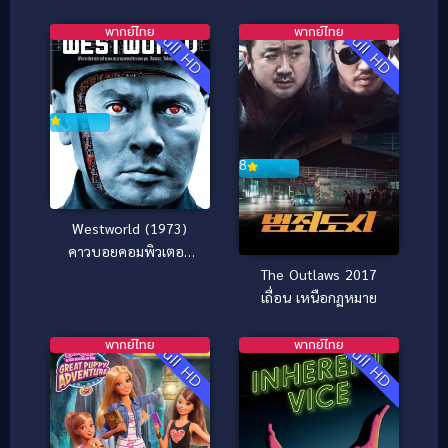
กับ Someone
ร่าสู่ชีริน ดาวิด (2026)
พากย์ไทย
พากย์ไทย
Full HD
Full HD
8
Westworld (1973)
คาวบอยคอมพิวเตอร์
[ซับไทย]
The Outlaws 2017
เถื่อน เหนือกฏหมาย
พากย์ไทย
พากย์ไทย
Full HD
Full HD