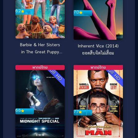
6.2
7.0
Barbie & Her Sisters
Inherent Vice (2014)
in The Great Puppy
ยอดสืบจิตไม่เสื่อม
Adventure (2015) บาร์
บี้ ตอนการผจญภัยครั้งยิ่ง
พากย์ไทย
พากย์ไทย
Full HD
Full HD
ใหญ่ของน้องหมาผู้น่ารัก
6.6
7.7