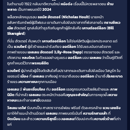
ในตำนานปี 1922 กลับมาตีความใหม่
หนังดัง
เรื่องนี้ไม่ควรพลาดชม
ห้าม
พลาด
เป็นภาพยนตร์ปี
2024
พล็อตหลักหมุนรอบ
ธอมัส ฮัตเตอร์
(
Nicholas Hoult
) นายหน้า
อสังหาริมทรัพย์ผู้มีไฟแรง เขาเดินทางไปยังปราสาทที่พังทลายใน
ทรานซิลเว
เนีย
ฮัตเตอร์ ถูกส่งไปทำธุรกิจกับลูกค้าผู้ลึกลับคือ
เคานต์ออร์ล็อก
(
Bill
Skarsgård
)
ที่นั่น ฮัตเตอร์ ค้นพบว่า
เคานต์ออร์ล็อก
ไม่ใช่แค่อัศวินผู้แปลกประหลาด แต่
เป็น
แวมไพร์
ผู้ชั่วร้ายและน่ารังเกียจ
ออร์ล็อก
ได้รับแรงบันดาลใจจาก
ภาพถ่ายของ
เอลเลน ฮัตเตอร์
(
Lily-Rose Depp
) ภรรยาของ ฮัตเตอร์ และ
เกิดความ
หลงใหล
ในตัวเธออย่างรุนแรง
ออร์ล็อก
มอง
เอลเลน
ว่าเป็นคู่ชีวิตที่
ถูกกำหนดไว้จาก
พรหมลิขิต
แวมไพร์
ผู้น่ากลัวผู้นี้จึงตัดสินใจทิ้งปราสาทและเดินทางไปยังเมือง วิสบูร์ก ใน
เยอรมนี
เมือง
ที่
เอลเลน
อาศัยอยู่ การมาถึงของ
ออร์ล็อก
นำมาซึ่ง
โรคระบาด
ร้ายแรง
ความหายนะ
คุกคามเมือง
เอลเลน
มี
พันธะเชื่อมโยง
กับ
ออร์ล็อก
เธอถูกรบกวนด้วยฝันร้ายและ
ภาพ
นิมิต
ที่น่ากลัว
เอลเลน
ตระหนักว่าเธอคือ
กุญแจสำคัญ
ในการหยุดยั้ง
ความ
หายนะ
และทำลาย
สามี
ของเธอ
วิลเลม เดโฟ
รับบทเป็น ศาสตราจารย์ฟอน ฟรันซ์ ตัวละครคล้าย
แวน เฮลซิง
เขาให้คำแนะนำด้านมืดแก่
เอลเลน
ภาพยนตร์เน้นที่
ความรักสามเส้า
ที่
บิดเบือน
และสำรวจ
ความบริสุทธิ์
ของ
เอลเลน
ที่ต้องปะทะกับ
ความชั่วร้าย
ที่เก่า
แก่