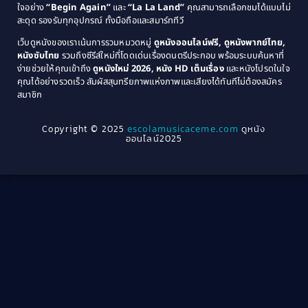
Coming-of-Age
(3)
ใจอย่าง
“Begin Again”
และ
“La La Land”
คุณสามารถเลือกชมได้แบบไม่
1974
1972
สะดุด รองรับทุกอุปกรณ์ ทั้งมือถือและสมาร์ททีวี
Coming-of-age ชีวิตวัยรุ่น
(21)
1971
1970
เว็บดูหนังของเราเน้นการรวมหมวดหมู่
ดูหนังออนไลน์ฟรี, ดูหนังพากย์ไทย,
หนังซับไทย
รวมถึงซีรีส์ใหม่ที่โดดเด่นเรื่องดนตรีประกอบ พร้อมระบบค้นหาที่
1969
1968
Community
(1)
ง่ายช่วยให้คุณเข้าถึง
ดูหนังใหม่ 2026, หนัง HD เต็มเรื่อง
และหนังโปรดในใจ
1964
1963
คุณได้อย่างรวดเร็ว สัมผัสสุนทรียภาพแห่งภาพและเสียงได้ทันทีไม่ต้องสมัคร
Crime อาชญากรรม
(78)
สมาชิก
1962
1956
1954
1950
Crime อาชญากรรม
(289)
Copyright © 2025
escolamusicaceme.com
ดูหนัง
1940
ออนไลน์2025
Cult Film
(4)
Culture
(8)
Dance เต้น
(13)
Dark Comedy ตลกร้าย
(11)
Detective
(21)
Detective สืบสวน
(46)