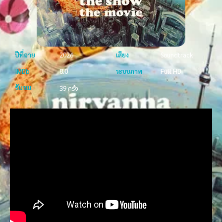
ปีที่ฉาย
2026
เสียง
Soundtrack
IMDb
8.0
ระบบภาพ
Full HD
รับชม
39 ครั้ง