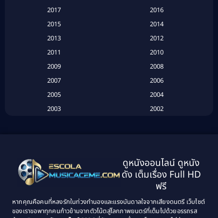
2017
2016
Based on a True Story เรื่องจริง
(16)
2015
2014
2013
2012
Based on Novel
(6)
2011
2010
Betrayal
(1)
2009
2008
Biography
(3)
2007
2006
2005
2004
Biography ชีวประวัติ
(26)
2003
2002
Biography ชีวิตจริง
(41)
2001
2000
1999
1998
Black Comedy
(10)
1997
1996
Classic หนังคลาสสิก
(134)
ดูหนังออนไลน์ ดูหนัง
1995
1994
ดัง เต็มเรื่อง Full HD
Classic หนังคลาสสิก
(21)
1993
1992
ฟรี
1991
1990
Classic หนังคลาสสิก
(25)
หากคุณคือคนที่หลงรักในท่วงทำนองและแรงบันดาลใจจากเสียงดนตรี เว็บไซต์
1989
1988
ของเราขอพาทุกคนก้าวข้ามจากตัวโน้ตสู่โลกภาพยนตร์ที่เต็มไปด้วยอรรถรส