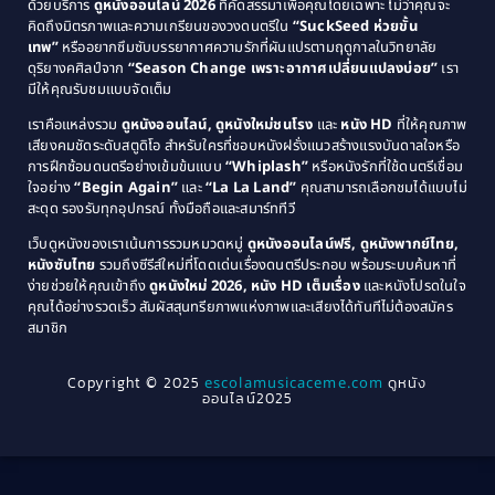
Comedy ตลก
(46)
ด้วยบริการ
ดูหนังออนไลน์ 2026
ที่คัดสรรมาเพื่อคุณโดยเฉพาะ ไม่ว่าคุณจะ
1987
1986
คิดถึงมิตรภาพและความเกรียนของวงดนตรีใน
“SuckSeed ห่วยขั้น
1985
1984
Comedy ตลก
(515)
เทพ”
หรืออยากซึมซับบรรยากาศความรักที่ผันแปรตามฤดูกาลในวิทยาลัย
ดุริยางคศิลป์จาก
“Season Change เพราะอากาศเปลี่ยนแปลงบ่อย”
เรา
1983
1982
มีให้คุณรับชมแบบจัดเต็ม
Comedy ตลกขบขัน
(4)
1981
1980
เราคือแหล่งรวม
ดูหนังออนไลน์, ดูหนังใหม่ชนโรง
และ
หนัง HD
ที่ให้คุณภาพ
1979
Coming of Age ก้าวพ้นวัย
(1)
1978
เสียงคมชัดระดับสตูดิโอ สำหรับใครที่ชอบหนังฝรั่งแนวสร้างแรงบันดาลใจหรือ
การฝึกซ้อมดนตรีอย่างเข้มข้นแบบ
“Whiplash”
หรือหนังรักที่ใช้ดนตรีเชื่อม
1976
1975
Coming-of-Age
(3)
ใจอย่าง
“Begin Again”
และ
“La La Land”
คุณสามารถเลือกชมได้แบบไม่
1974
1972
สะดุด รองรับทุกอุปกรณ์ ทั้งมือถือและสมาร์ททีวี
Coming-of-age ชีวิตวัยรุ่น
(21)
1971
1970
เว็บดูหนังของเราเน้นการรวมหมวดหมู่
ดูหนังออนไลน์ฟรี, ดูหนังพากย์ไทย,
หนังซับไทย
รวมถึงซีรีส์ใหม่ที่โดดเด่นเรื่องดนตรีประกอบ พร้อมระบบค้นหาที่
1969
1968
Community
(1)
ง่ายช่วยให้คุณเข้าถึง
ดูหนังใหม่ 2026, หนัง HD เต็มเรื่อง
และหนังโปรดในใจ
1964
1963
คุณได้อย่างรวดเร็ว สัมผัสสุนทรียภาพแห่งภาพและเสียงได้ทันทีไม่ต้องสมัคร
Crime อาชญากรรม
(78)
สมาชิก
1962
1956
1954
1950
Crime อาชญากรรม
(289)
Copyright © 2025
escolamusicaceme.com
ดูหนัง
1940
ออนไลน์2025
Cult Film
(4)
Culture
(8)