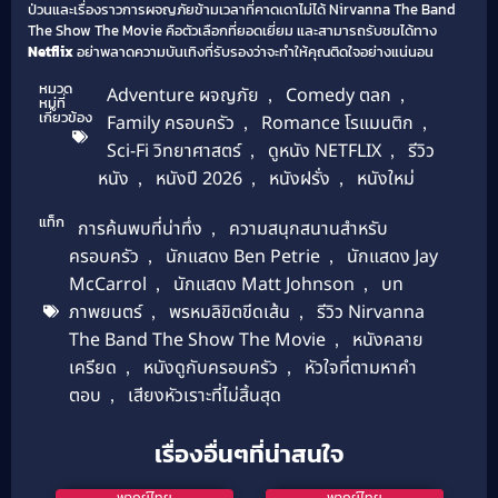
ป่วนและเรื่องราวการผจญภัยข้ามเวลาที่คาดเดาไม่ได้ Nirvanna The Band
The Show The Movie คือตัวเลือกที่ยอดเยี่ยม และสามารถรับชมได้ทาง
Netflix
อย่าพลาดความบันเทิงที่รับรองว่าจะทำให้คุณติดใจอย่างแน่นอน
หมวด
Adventure ผจญภัย
,
Comedy ตลก
,
หมู่ที่
เกี่ยวข้อง
Family ครอบครัว
,
Romance โรแมนติก
,
Sci-Fi วิทยาศาสตร์
,
ดูหนัง NETFLIX
,
รีวิว
หนัง
,
หนังปี 2026
,
หนังฝรั่ง
,
หนังใหม่
แท็ก
การค้นพบที่น่าทึ่ง
,
ความสนุกสนานสำหรับ
ครอบครัว
,
นักแสดง Ben Petrie
,
นักแสดง Jay
McCarrol
,
นักแสดง Matt Johnson
,
บท
ภาพยนตร์
,
พรหมลิขิตขีดเส้น
,
รีวิว Nirvanna
The Band The Show The Movie
,
หนังคลาย
เครียด
,
หนังดูกับครอบครัว
,
หัวใจที่ตามหาคำ
ตอบ
,
เสียงหัวเราะที่ไม่สิ้นสุด
เรื่องอื่นๆที่น่าสนใจ
พากย์ไทย
พากย์ไทย