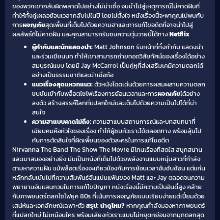
ของพวกเขากลับผิดพลาดไปอย่างไม่น่าเชื่อ จนนำไปสู่เหตุการณ์ไม่คาดฝันที่
ทำให้ทั้งคู่เผลอย้อนเวลากลับไปในปี โดยไม่ตั้งใจ หนังเรื่องนี้จะพาคุณไปพบกับ
การ
ผจญภัย
สุดเพี้ยนที่เต็มไปด้วยความฮาและการแก้ไขอดีตที่อาจนำไปสู่
ผลลัพธ์ที่ไม่คาดฝัน และคุณสามารถรับชมความวุ่นวายนี้ได้ทาง
Netflix
ผู้กำกับและนักแสดงนำ:
Matt Johnson รับหน้าที่ทั้งกำกับ แสดงนำ
และร่วมเขียนบท ทำให้เขาสามารถถ่ายทอดวิสัยทัศน์ของเรื่องได้อย่าง
สมบูรณ์แบบ โดยมี Jay McCarrol เป็นคู่หูที่ส่งเสริมเคมีความตลกได้
อย่างเป็นธรรมชาติและน่าเชื่อถือ
แนวเรื่องสุดแหวกแนว:
ตัวหนังโดดเด่นด้วยการผสมผสานความตลก
ขบขันเข้ากับพล็อตไซไฟเรื่องการย้อนเวลาและการ
ผจญภัย
ได้อย่าง
ลงตัว สร้างสรรค์โลกที่แปลกใหม่และเต็มไปด้วยความเป็นไปได้ที่น่า
สนใจ
ความฮาแบบคาดไม่ถึง:
ความฮาแบบสถานการณ์และบทสนทนาที่
เฉียบคมคือหัวใจของเรื่อง ทำให้ผู้ชมหัวเราะได้ตลอดทาง พร้อมลุ้นไป
กับการตัดสินใจที่ผิดเพี้ยนของตัวละครในการแก้ไขอดีต
Nirvanna The Band The Show The Movie มีโทนเรื่องที่สดใส สนุกสนาน
และเบาสมองอย่างยิ่ง มันเป็นหนังที่เต็มไปด้วยพลังงานแบบหนุ่มสาวที่กำลัง
ตามหาความฝัน แม้พล็อตเรื่องจะเกี่ยวข้องกับการย้อนเวลาอันซับซ้อน แต่แก่น
หลักกลับเน้นไปที่ความสัมพันธ์อันแน่นแฟ้นของ Matt และ Jay ตลอดจนความ
พยายามอันแสนกวนในการแก้ไขปัญหา หนังเรื่องนี้มีความเป็นอินดี้สูง คล้าย
กับภาพยนตร์ตลกไซไฟยุค 80s ที่เน้นการผจญภัยแบบเรียบง่ายแต่เปี่ยมด้วย
เสน่ห์และเอกลักษณ์เฉพาะตัว
สรุป: น่าดูไหม?
หากคุณกำลังมองหาภาพยนตร์
ที่แปลกใหม่ ไม่เหมือนใคร พร้อมเสียงหัวเราะแบบไม่หยุดหย่อนจากมุกตลกสุด