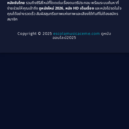
หนังซับไทย
รวมถึงซีรีส์ใหม่ที่โดดเด่นเรื่องดนตรีประกอบ พร้อมระบบค้นหาที่
1969
1968
Community
(1)
ง่ายช่วยให้คุณเข้าถึง
ดูหนังใหม่ 2026, หนัง HD เต็มเรื่อง
และหนังโปรดในใจ
1964
1963
คุณได้อย่างรวดเร็ว สัมผัสสุนทรียภาพแห่งภาพและเสียงได้ทันทีไม่ต้องสมัคร
Crime อาชญากรรม
(78)
สมาชิก
1962
1956
1954
1950
Crime อาชญากรรม
(289)
Copyright © 2025
escolamusicaceme.com
ดูหนัง
1940
ออนไลน์2025
Cult Film
(4)
Culture
(8)
Dance เต้น
(13)
Dark Comedy ตลกร้าย
(11)
Detective
(21)
Detective สืบสวน
(46)
Detective สืบสวน
(40)
Disaster
(22)