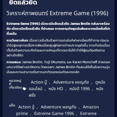
ยืดแล้วยึด
วิเคราะห์ภาพยนตร์ Extreme Game (1996)
Extreme Game (1996) เด็กระเบิดยืดแล้วยึด
James Brolin กลับมาพร้อม
กับ เด็กระเบิดยืดแล้วยึด ที่นำเสนอ การผจญภัยสุดมันส์และฉากแอ็คชั่นที่น่า
ตื่นเต้น
การวิเคราะห์บท:
เรื่องราวเริ่มต้นด้วยการแข่งขันกีฬาผาดโผนที่ท้าทาย ก่อนจะ
นำไปสู่เหตุการณ์ไม่คาดฝันเมื่อกลุ่มผู้ก่อการร้ายปรากฏตัวขึ้น การดำเนินเรื่อง
เต็มไปด้วยความระทึกใจและการหักมุมที่คาดเดาไม่ได้ ทำให้ผู้ชมต้องติดตาม
อย่างใกล้ชิด
การแสดง:
James Brolin, Yuji Okumoto, และ Karen Moncrieff ถ่ายทอด
บทบาทได้อย่างน่าติดตาม โดยเฉพาะ James Brolin ที่แสดงให้เห็นถึงความมุ่ง
มั่นและความสามารถในการเอาตัวรอดของตัวละครหลัก
หมวดหมู่
Action บู๊
,
Adventure ผจญภัย
,
ดูหนัง
ที่
เกี่ยวข้อง
ออนไลน์
,
หนัง HD
,
หนังปี 1996
,
หนัง
ฝรั่ง
แท็ก
Action บู๊
,
Adventure ผจญภัย
,
Amazon
prime
,
Extreme Game 1996
,
Extreme