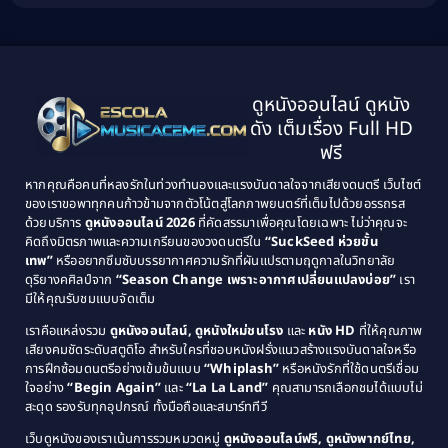
Biography ชีวิตจริง
(41)
2001
2000
1999
1998
Black Comedy
(10)
1997
1996
Classic หนังคลาสสิก
(134)
ดูหนังออนไลน์ ดูหนัง
1995
1994
ดัง เต็มเรื่อง Full HD
Classic หนังคลาสสิก
(21)
1993
1992
ฟรี
1991
1990
Classic หนังคลาสสิก
(25)
หากคุณคือคนที่หลงรักในท่วงทำนองและแรงบันดาลใจจากเสียงดนตรี เว็บไซต์
1989
1988
ของเราขอพาทุกคนก้าวข้ามจากตัวโน้ตสู่โลกภาพยนตร์ที่เต็มไปด้วยอรรถรส
Comedy ตลก
(46)
ด้วยบริการ
ดูหนังออนไลน์ 2026
ที่คัดสรรมาเพื่อคุณโดยเฉพาะ ไม่ว่าคุณจะ
1987
1986
คิดถึงมิตรภาพและความเกรียนของวงดนตรีใน
“SuckSeed ห่วยขั้น
1985
1984
Comedy ตลก
(515)
เทพ”
หรืออยากซึมซับบรรยากาศความรักที่ผันแปรตามฤดูกาลในวิทยาลัย
ดุริยางคศิลป์จาก
“Season Change เพราะอากาศเปลี่ยนแปลงบ่อย”
เรา
1983
1982
มีให้คุณรับชมแบบจัดเต็ม
Comedy ตลกขบขัน
(4)
1981
1980
เราคือแหล่งรวม
ดูหนังออนไลน์, ดูหนังใหม่ชนโรง
และ
หนัง HD
ที่ให้คุณภาพ
1979
Coming of Age ก้าวพ้นวัย
(1)
1978
เสียงคมชัดระดับสตูดิโอ สำหรับใครที่ชอบหนังฝรั่งแนวสร้างแรงบันดาลใจหรือ
การฝึกซ้อมดนตรีอย่างเข้มข้นแบบ
“Whiplash”
หรือหนังรักที่ใช้ดนตรีเชื่อม
1976
1975
Coming-of-Age
(3)
ใจอย่าง
“Begin Again”
และ
“La La Land”
คุณสามารถเลือกชมได้แบบไม่
1974
1972
สะดุด รองรับทุกอุปกรณ์ ทั้งมือถือและสมาร์ททีวี
Coming-of-age ชีวิตวัยรุ่น
(21)
1971
1970
เว็บดูหนังของเราเน้นการรวมหมวดหมู่
ดูหนังออนไลน์ฟรี, ดูหนังพากย์ไทย,