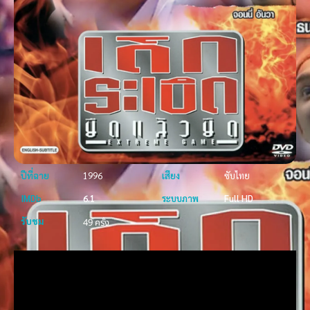
ปีที่ฉาย
1996
เสียง
ซับไทย
IMDb
6.1
ระบบภาพ
Full HD
รับชม
49 ครั้ง