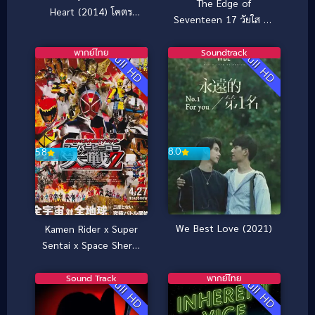
The Edge of
Heart (2014) โคตร
Seventeen 17 วัยใส วัน
นินจา..ฆ่าไม่ตาย
ว้าวุ่น (ซับไทย) (2016)
พากย์ไทย
Soundtrack
Full HD
Full HD
8.0
5.8
We Best Love (2021)
Kamen Rider x Super
Sentai x Space Sheriff
Super Hero Taisen Z
(2013) มาสค์ไรเดอร์ x ซู
Sound Track
พากย์ไทย
Full HD
Full HD
เปอร์เซนไท x ตำรวจ
อวกาศ ซูเปอร์ฮีโร่ไทเซน