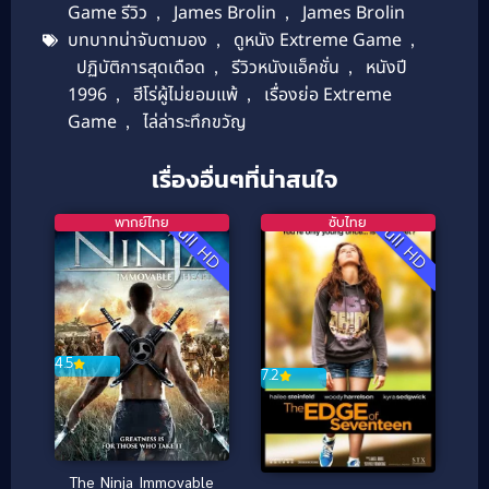
Game รีวิว
,
James Brolin
,
James Brolin
บทบาทน่าจับตามอง
,
ดูหนัง Extreme Game
,
ปฏิบัติการสุดเดือด
,
รีวิวหนังแอ็คชั่น
,
หนังปี
1996
,
ฮีโร่ผู้ไม่ยอมแพ้
,
เรื่องย่อ Extreme
Game
,
ไล่ล่าระทึกขวัญ
เรื่องอื่นๆที่น่าสนใจ
พากย์ไทย
ซับไทย
Full HD
Full HD
4.5
7.2
The Ninja Immovable