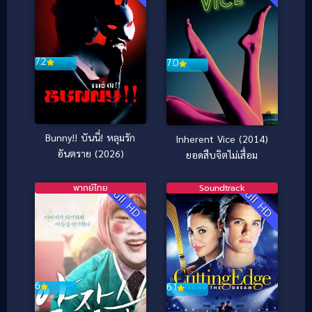
Z
7.2
7.0
Bunny!! บันนี่! หลุมรัก
Inherent Vice (2014)
อันตราย (2026)
ยอดสืบจิตไม่เสื่อม
พากย์ไทย
Soundtrack
Full HD
Full HD
6
6.1