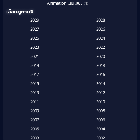
Animation แอนิเมชั่น
(1)
เลือกดูตามปี
Anthology
(1)
2029
2028
Apple TV
(20)
2027
2026
2025
2024
Apple TV+
(120)
2023
2022
Based on a True Story สร้างจากเรื่องจริง
(2)
2021
2020
2019
2018
Based on a True Story เรื่องจริง
(20)
2017
2016
Based on a True Story เรื่องจริง
(16)
2015
2014
2013
2012
Based on Novel
(6)
2011
2010
Betrayal
(1)
2009
2008
Biography
(3)
2007
2006
2005
2004
Biography ชีวประวัติ
(26)
2003
2002