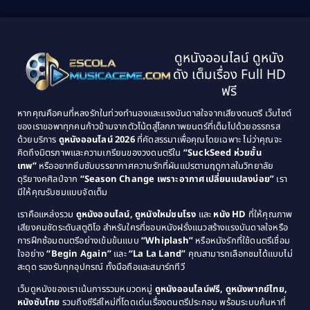
2001
2000
1999
1998
Black Comedy
(10)
1997
1996
Classic หนังคลาสสิก
(25)
ดูหนังออนไลน์ ดูหนัง
1995
1994
ดัง เต็มเรื่อง Full HD
Classic หนังคลาสสิก
(134)
1993
1992
ฟรี
1991
1990
Classic หนังคลาสสิก
(21)
หากคุณคือคนที่หลงรักในท่วงทำนองและแรงบันดาลใจจากเสียงดนตรี เว็บไซต์
1989
1988
ของเราขอพาทุกคนก้าวข้ามจากตัวโน้ตสู่โลกภาพยนตร์ที่เต็มไปด้วยอรรถรส
Comedy ตลก
(515)
ด้วยบริการ
ดูหนังออนไลน์ 2026
ที่คัดสรรมาเพื่อคุณโดยเฉพาะ ไม่ว่าคุณจะ
1987
1986
คิดถึงมิตรภาพและความเกรียนของวงดนตรีใน
“SuckSeed ห่วยขั้น
1985
1984
Comedy ตลก
(46)
เทพ”
หรืออยากซึมซับบรรยากาศความรักที่ผันแปรตามฤดูกาลในวิทยาลัย
ดุริยางคศิลป์จาก
“Season Change เพราะอากาศเปลี่ยนแปลงบ่อย”
เรา
1983
1982
มีให้คุณรับชมแบบจัดเต็ม
Comedy ตลกขบขัน
(4)
1981
1980
เราคือแหล่งรวม
ดูหนังออนไลน์, ดูหนังใหม่ชนโรง
และ
หนัง HD
ที่ให้คุณภาพ
1979
Coming of Age ก้าวพ้นวัย
(1)
1978
เสียงคมชัดระดับสตูดิโอ สำหรับใครที่ชอบหนังฝรั่งแนวสร้างแรงบันดาลใจหรือ
การฝึกซ้อมดนตรีอย่างเข้มข้นแบบ
“Whiplash”
หรือหนังรักที่ใช้ดนตรีเชื่อม
1976
1975
Coming-of-Age
(3)
ใจอย่าง
“Begin Again”
และ
“La La Land”
คุณสามารถเลือกชมได้แบบไม่
1974
1972
สะดุด รองรับทุกอุปกรณ์ ทั้งมือถือและสมาร์ททีวี
Coming-of-age ชีวิตวัยรุ่น
(21)
1971
1970
เว็บดูหนังของเราเน้นการรวมหมวดหมู่
ดูหนังออนไลน์ฟรี, ดูหนังพากย์ไทย,
หนังซับไทย
รวมถึงซีรีส์ใหม่ที่โดดเด่นเรื่องดนตรีประกอบ พร้อมระบบค้นหาที่
1969
1968
Community
(1)