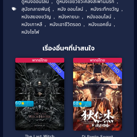
ดูหนังออนไลน์
,
ดูหนังเขี้ยวชีวะคลั่งสะพานนรก
,
สุนัขกลายพันธุ์
,
หนัง ออนไลน์
,
หนังระทึกขวัญ
,
หนังสยองขวัญ
,
หนังหายนะ
,
หนังออนไลน์
,
หนังเกาหลี
,
หนังเอาชีวิตรอด
,
หนังแอคชั่น
,
หนังไซไฟ
เรื่องอื่นๆที่น่าสนใจ
พากย์ไทย
พากย์ไทย
Full HD
Full HD
6.0
6.8
The Last Witch
Di Renjie Secret