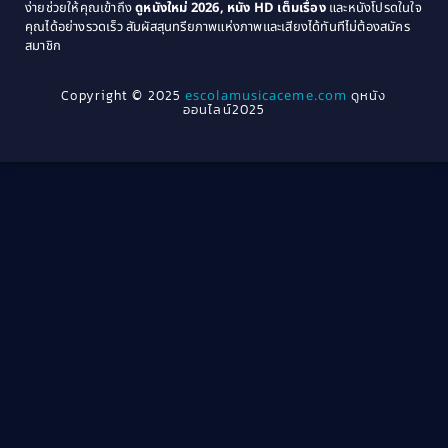
ง่ายช่วยให้คุณเข้าถึง
ดูหนังใหม่ 2026, หนัง HD เต็มเรื่อง
และหนังโปรดในใจ
1964
1963
คุณได้อย่างรวดเร็ว สัมผัสสุนทรียภาพแห่งภาพและเสียงได้ทันทีไม่ต้องสมัคร
Crime อาชญากรรม
(289)
สมาชิก
1962
1956
1954
1950
Crime อาชญากรรม
(78)
Copyright © 2025
escolamusicaceme.com
ดูหนัง
1940
ออนไลน์2025
Cult Film
(4)
Culture
(8)
Dance เต้น
(13)
Dark Comedy ตลกร้าย
(11)
Detective
(21)
Detective สืบสวน
(46)
Detective สืบสวน
(40)
Disaster
(22)
Disney+
(42)