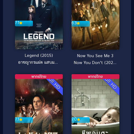
7.1
6.3
Legend (2015)
Now You See Me 3
อาชญากรแฝด แสบมหา
Now You Don’t (2025)
ประลัย
อาชญากลปล้นโลก 3
พากย์ไทย
พากย์ไทย
Full HD
Full HD
7.1
7.0