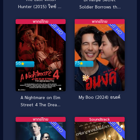
Hunter (2015) วิทช์ ฮัน
Soldier Borrows the
เตอร์ เพชฌฆาตแม่มด
Road ตี๋เหรินเจี๋ย เส้น
ทางปริศนา (2023)
พากย์ไทย
พากย์ไทย
Full HD
Full HD
7.5
5.6
My Boo (2024) อนงค์
A Nightmare on Elm
Street 4 The Dream
Master (1988) นิ้วข
เมือบ ภาค 4
พากย์ไทย
Soundtrack
Full HD
Full HD