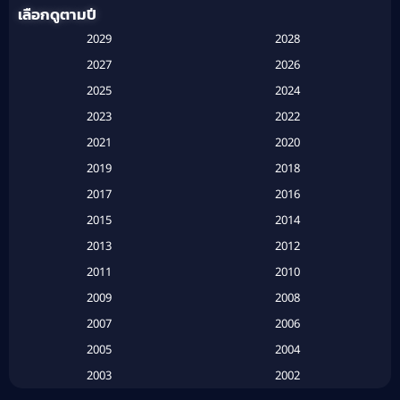
เลือกดูตามปี
Anthology
(1)
2029
2028
Apple TV
(20)
2027
2026
2025
2024
Apple TV+
(120)
2023
2022
Based on a True Story สร้างจากเรื่องจริง
(2)
2021
2020
2019
2018
Based on a True Story เรื่องจริง
(16)
2017
2016
Based on a True Story เรื่องจริง
(20)
2015
2014
2013
2012
Based on Novel
(6)
2011
2010
Betrayal
(1)
2009
2008
Biography
(3)
2007
2006
2005
2004
Biography ชีวประวัติ
(26)
2003
2002
Biography ชีวิตจริง
(41)