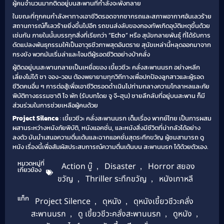
ผู้คนจำนวนมากติดอยู่บนสะพานที่กำลังจะพังทลาย
ในขณะที่ทุกคนกำลังหาทางเอาชีวิตรอดจากซากรถและสภาพอากาศอันเลวร้าย
สถานการณ์ก็เลวร้ายยิ่งขึ้นไปอีก รถขนส่งลับของกองทัพเกิดอุบัติเหตุขึ้นด้วย
เช่นกัน ภายในนั้นบรรทุกสิ่งที่เรียกว่า “Echo” หรือ สุนัขกลายพันธุ์ ที่ได้รับการ
ดัดแปลงพันธุกรรมให้เป็นอาวุธชีวภาพสุดอันตราย สุนัขเหล่านี้หลุดออกมาจาก
กรงขัง พวกมันเริ่มล่าและโจมตีผู้รอดชีวิตอย่างบ้าคลั่ง
ผู้ติดอยู่บนสะพานกลายเป็นเหยื่อของ เขี้ยวชีวะ คลั่งสะพานนรก อย่างหลีก
เลี่ยงไม่ได้ ชา จอง-วอน ต้องพยายามทุกวิถีทางเพื่อปกป้องลูกสาวและผู้รอด
ชีวิตคนอื่น ๆ การต่อสู้เพื่อเอาชีวิตรอดดำเนินไปท่ามกลางความโกลาหลและภัย
พิบัติทางธรรมชาติ โจ พัก (รับบทโดย จู จี-ฮุน) ชายลึกลับที่อยู่บนสะพาน ก็มี
ส่วนร่วมในการช่วยเหลือผู้คนด้วย
Project Silence
: เขี้ยวชีวะ คลั่งสะพานนรก เต็มเรื่อง พากย์ไทย เป็นการผสม
ผสานระหว่างหนังภัยพิบัติ, หนังแอคชั่น, และหนังสิ่งมีชีวิตที่น่ากลัวได้อย่าง
ลงตัว มันนำเสนอความตื่นเต้นและฉากแอคชั่นสุดระทึกขวัญ ผู้ชมสามารถ ดู
หนัง เรื่องนี้เพื่อสัมผัสประสบการณ์ความตื่นเต้นบน สะพานนรก ได้ด้วยตัวเอง.
หมวดหมู่ที่
Action บู๊
,
Disaster
,
Horror สยอง
เกี่ยวข้อง
ขวัญ
,
Thriller ระทึกขวัญ
,
หนังเกาหลี
แท็ก
Project Silence
,
ดุหนัง
,
ดุหนังเขี้ยวชีวะคลั่ง
สะพานนรก
,
ดู เขี้ยวชีวะคลั่งสะพานนรก
,
ดูหนัง
,