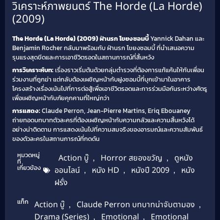
วิเคราะห์ภาพยนตร์ The Horde (La Horde)
(2009)
The Horde (La Horde) (2009) ฝ่านรก โขยงซอมบี้
Yannick Dahan และ
Benjamin Rocher กลับมาพร้อมกับ ฝ่านรก โขยงซอมบี้ ที่นำเสนอความ
รุนแรงสุดขีดและการเอาชีวิตรอดในสถานการณ์ที่สิ้นหวัง
การวิเคราะห์บท:
เรื่องราวเริ่มต้นด้วยกลุ่มตำรวจที่ต้องการแก้แค้นให้กับเพื่อน
ร่วมงานที่ถูกฆ่า แต่กลับต้องเผชิญหน้ากับฝูงซอมบี้ที่บุกเข้ามาในอาคาร
โครงสร้างเรื่องเน้นไปที่การต่อสู้เพื่อเอาชีวิตรอดและการร่วมมือกันระหว่างศัตรู
เพื่อเผชิญหน้ากับภัยคุกคามที่ใหญ่กว่า
การแสดง:
Claude Perron, Jean-Pierre Martins, Eriq Ebouaney
ถ่ายทอดบทบาทตัวละครที่ต้องเผชิญหน้ากับความกลัวและความสิ้นหวังได้
อย่างน่าติดตาม การแสดงเน้นไปที่ความสมจริงของอารมณ์และความสัมพันธ์
ของตัวละครในสถานการณ์ที่กดดัน
หมวดหมู่
Action บู๊
,
Horror สยองขวัญ
,
ดูหนัง
ที่
เกี่ยวข้อง
ออนไลน์
,
หนัง HD
,
หนังปี 2009
,
หนัง
ฝรั่ง
แท็ก
Action บู๊
,
Claude Perron บทบาทน่าจับตามอง
,
Drama (Series)
,
Emotional
,
Emotional