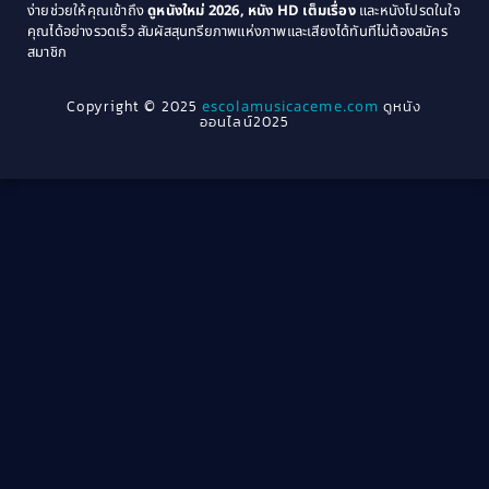
ง่ายช่วยให้คุณเข้าถึง
ดูหนังใหม่ 2026, หนัง HD เต็มเรื่อง
และหนังโปรดในใจ
1964
1963
คุณได้อย่างรวดเร็ว สัมผัสสุนทรียภาพแห่งภาพและเสียงได้ทันทีไม่ต้องสมัคร
Crime อาชญากรรม
(289)
สมาชิก
1962
1956
1954
1950
Crime อาชญากรรม
(78)
Copyright © 2025
escolamusicaceme.com
ดูหนัง
1940
ออนไลน์2025
Cult Film
(4)
Culture
(8)
Dance เต้น
(13)
Dark Comedy ตลกร้าย
(11)
Detective
(21)
Detective สืบสวน
(40)
Detective สืบสวน
(46)
Disaster
(22)