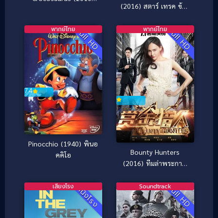
(2016) สตาร์ เทรค ข้าม
ศึกฉลามยักษ์ปะทะ
ขอบจักรวาล
จระเข้ล้านปี
พากย์ไทย
พากย์ไทย
Full HD
Full HD
7.4
Pinocchio (1940) พินอ
Bounty Hunters
คคิโอ
(2016) ทีมล่าพระกาฬ
ฮา ท้า ป่วน [ซับไทย]
เสียงโรง
Soundtrack
Full HD
หนังโรง