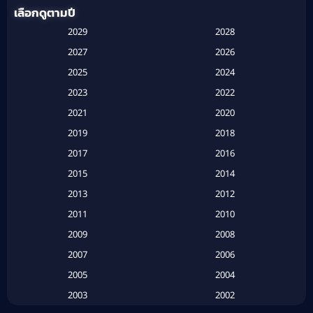
เลือกดูตามปี
Anthology
(1)
2029
2028
Apple TV
(20)
2027
2026
2025
2024
Apple TV+
(120)
2023
2022
Based on a True Story สร้างจากเรื่องจริง
(2)
2021
2020
2019
2018
Based on a True Story เรื่องจริง
(16)
2017
2016
Based on a True Story เรื่องจริง
(20)
2015
2014
2013
2012
Based on Novel
(6)
2011
2010
Betrayal
(1)
2009
2008
Biography
(3)
2007
2006
2005
2004
Biography ชีวประวัติ
(26)
2003
2002
Biography ชีวิตจริง
(41)