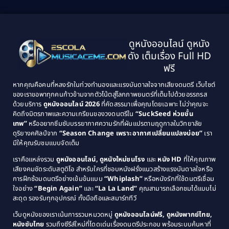
2001
2000
1999
1998
Black Comedy
(10)
1997
1996
Classic หนังคลาสสิก
(25)
ดูหนังออนไลน์ ดูหนัง
1995
1994
ดัง เต็มเรื่อง Full HD
Classic หนังคลาสสิก
(134)
1993
1992
ฟรี
1991
1990
Classic หนังคลาสสิก
(21)
หากคุณคือคนที่หลงรักในท่วงทำนองและแรงบันดาลใจจากเสียงดนตรี เว็บไซต์
1989
1988
ของเราขอพาทุกคนก้าวข้ามจากตัวโน้ตสู่โลกภาพยนตร์ที่เต็มไปด้วยอรรถรส
Comedy ตลก
(515)
ด้วยบริการ
ดูหนังออนไลน์ 2026
ที่คัดสรรมาเพื่อคุณโดยเฉพาะ ไม่ว่าคุณจะ
1987
1986
คิดถึงมิตรภาพและความเกรียนของวงดนตรีใน
“SuckSeed ห่วยขั้น
1985
1984
Comedy ตลก
(46)
เทพ”
หรืออยากซึมซับบรรยากาศความรักที่ผันแปรตามฤดูกาลในวิทยาลัย
ดุริยางคศิลป์จาก
“Season Change เพราะอากาศเปลี่ยนแปลงบ่อย”
เรา
1983
1982
มีให้คุณรับชมแบบจัดเต็ม
Comedy ตลกขบขัน
(4)
1981
1980
เราคือแหล่งรวม
ดูหนังออนไลน์, ดูหนังใหม่ชนโรง
และ
หนัง HD
ที่ให้คุณภาพ
1979
Coming of Age ก้าวพ้นวัย
(1)
1978
เสียงคมชัดระดับสตูดิโอ สำหรับใครที่ชอบหนังฝรั่งแนวสร้างแรงบันดาลใจหรือ
การฝึกซ้อมดนตรีอย่างเข้มข้นแบบ
“Whiplash”
หรือหนังรักที่ใช้ดนตรีเชื่อม
1976
1975
Coming-of-Age
(3)
ใจอย่าง
“Begin Again”
และ
“La La Land”
คุณสามารถเลือกชมได้แบบไม่
1974
1972
สะดุด รองรับทุกอุปกรณ์ ทั้งมือถือและสมาร์ททีวี
Coming-of-age ชีวิตวัยรุ่น
(21)
1971
1970
เว็บดูหนังของเราเน้นการรวมหมวดหมู่
ดูหนังออนไลน์ฟรี, ดูหนังพากย์ไทย,
หนังซับไทย
รวมถึงซีรีส์ใหม่ที่โดดเด่นเรื่องดนตรีประกอบ พร้อมระบบค้นหาที่
1969
1968
Community
(1)