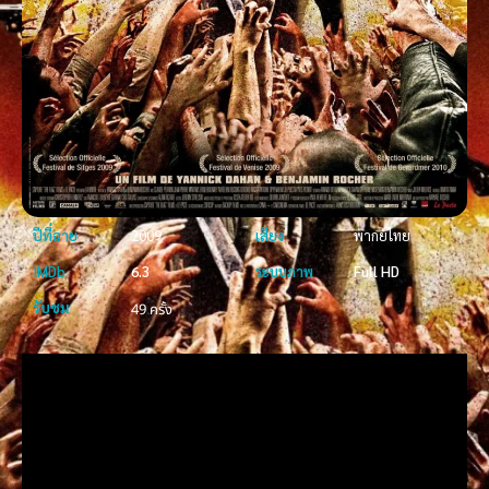
ปีที่ฉาย
2009
เสียง
พากย์ไทย
IMDb
6.3
ระบบภาพ
Full HD
รับชม
49 ครั้ง