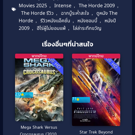
Movies 2025
,
Intense
,
The Horde 2009
,
The Horde รีวิว
,
ฉากบู๊ระห่ำสะใจ
,
ดูหนัง The
Horde
,
รีวิวหนังแอ็คชั่น
,
หนังซอมบี้
,
หนังปี
2009
,
ฮีโร่ผู้ไม่ยอมแพ้
,
ไล่ล่าระทึกขวัญ
เรื่องอื่นๆที่น่าสนใจ
พากย์ไทย
พากย์ไทย
Full HD
Full HD
2.0
7.1
Mega Shark Versus
Star Trek Beyond
Crocosaurus (2010)