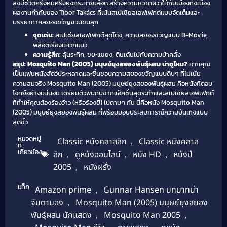
สิ่งมีชีวิตครึ่งคนครึ่งยุงกระหายเลือด สร้างความหวาดผวาให้กับเมืองทั้งเมือง
ผลงานกำกับของ Tibor Takács ที่เน้นสเปเชียลเอฟเฟกต์แบบจัดเต็มและ
บรรยากาศสยองขวัญชวนขนลุก
จุดเด่น:
สเปเชียลเอฟเฟกต์สุดโต่ง, ความสยองขวัญแบบ B-Movie,
พล็อตเรื่องแหวกแนว
ความรู้สึก:
ลุ้นระทึก, ขยะแขยง, ตื่นเต้นไปกับความบ้าคลั่ง
สรุป: Mosquito Man (2005) มนุษย์ยุงสยองพันธุ์ผสม น่าดูไหม?
หากคุณ
เป็นแฟนหนังสัตว์ประหลาดและชื่นชอบความสยองขวัญแบบดิบๆ ที่ไม่เน้น
ความสมจริง Mosquito Man (2005) มนุษย์ยุงสยองพันธุ์ผสม คือหนังที่ตอบ
โจทย์อย่างแน่นอน เตรียมตัวพบกับฉากแอ็คชั่นสุดระทึกและสเปเชียลเอฟเฟกต์
ที่ทำให้คุณต้องร้องว้าว (หรือร้องยี้) ไปตามๆ กัน นี่คือหนัง
Mosquito Man
(2005) มนุษย์ยุงสยองพันธุ์ผสม
ที่พร้อมมอบประสบการณ์ความบันเทิงแบบ
สุดขั้ว
หมวดหมู่
Classic หนังคลาสสิก
,
Classic หนังคลาส
ที่
เกี่ยวข้อง
สิก
,
ดูหนังออนไลน์
,
หนัง HD
,
หนังปี
2005
,
หนังฝรั่ง
แท็ก
Amazon prime
,
Gunnar Hansen บทบาทน่า
จับตามอง
,
Mosquito Man (2005) มนุษย์ยุงสยอง
พันธุ์ผสม นักแสดง
,
Mosquito Man 2005
,