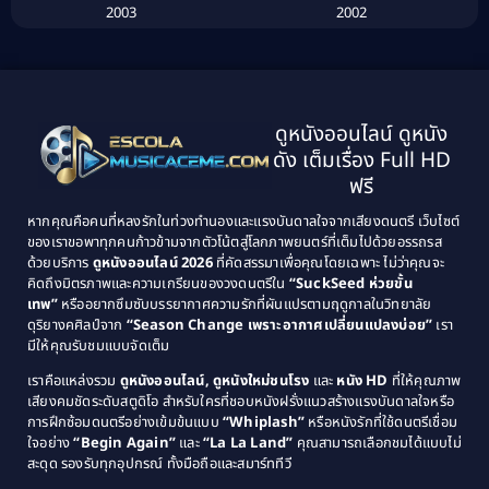
2003
2002
Biography ชีวิตจริง
(41)
2001
2000
1999
1998
Black Comedy
(10)
1997
1996
Classic หนังคลาสสิก
(134)
ดูหนังออนไลน์ ดูหนัง
1995
1994
ดัง เต็มเรื่อง Full HD
Classic หนังคลาสสิก
(21)
1993
1992
ฟรี
1991
1990
Classic หนังคลาสสิก
(25)
หากคุณคือคนที่หลงรักในท่วงทำนองและแรงบันดาลใจจากเสียงดนตรี เว็บไซต์
1989
1988
ของเราขอพาทุกคนก้าวข้ามจากตัวโน้ตสู่โลกภาพยนตร์ที่เต็มไปด้วยอรรถรส
Comedy ตลก
(46)
ด้วยบริการ
ดูหนังออนไลน์ 2026
ที่คัดสรรมาเพื่อคุณโดยเฉพาะ ไม่ว่าคุณจะ
1987
1986
คิดถึงมิตรภาพและความเกรียนของวงดนตรีใน
“SuckSeed ห่วยขั้น
1985
1984
Comedy ตลก
(515)
เทพ”
หรืออยากซึมซับบรรยากาศความรักที่ผันแปรตามฤดูกาลในวิทยาลัย
ดุริยางคศิลป์จาก
“Season Change เพราะอากาศเปลี่ยนแปลงบ่อย”
เรา
1983
1982
มีให้คุณรับชมแบบจัดเต็ม
Comedy ตลกขบขัน
(4)
1981
1980
เราคือแหล่งรวม
ดูหนังออนไลน์, ดูหนังใหม่ชนโรง
และ
หนัง HD
ที่ให้คุณภาพ
1979
Coming of Age ก้าวพ้นวัย
(1)
1978
เสียงคมชัดระดับสตูดิโอ สำหรับใครที่ชอบหนังฝรั่งแนวสร้างแรงบันดาลใจหรือ
การฝึกซ้อมดนตรีอย่างเข้มข้นแบบ
“Whiplash”
หรือหนังรักที่ใช้ดนตรีเชื่อม
1976
1975
Coming-of-Age
(3)
ใจอย่าง
“Begin Again”
และ
“La La Land”
คุณสามารถเลือกชมได้แบบไม่
1974
1972
สะดุด รองรับทุกอุปกรณ์ ทั้งมือถือและสมาร์ททีวี
Coming-of-age ชีวิตวัยรุ่น
(21)
1971
1970