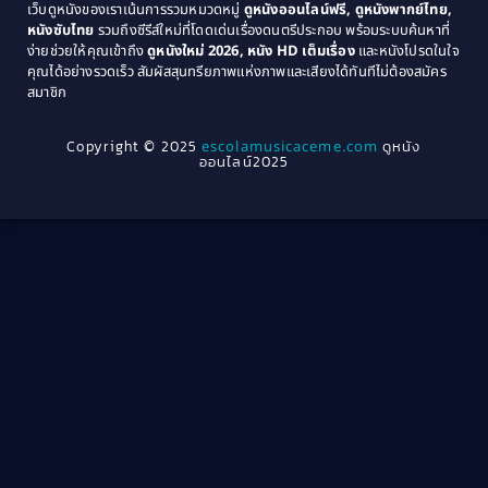
เว็บดูหนังของเราเน้นการรวมหมวดหมู่
ดูหนังออนไลน์ฟรี, ดูหนังพากย์ไทย,
หนังซับไทย
รวมถึงซีรีส์ใหม่ที่โดดเด่นเรื่องดนตรีประกอบ พร้อมระบบค้นหาที่
1969
1968
Community
(1)
ง่ายช่วยให้คุณเข้าถึง
ดูหนังใหม่ 2026, หนัง HD เต็มเรื่อง
และหนังโปรดในใจ
1964
1963
คุณได้อย่างรวดเร็ว สัมผัสสุนทรียภาพแห่งภาพและเสียงได้ทันทีไม่ต้องสมัคร
Crime อาชญากรรม
(78)
สมาชิก
1962
1956
1954
1950
Crime อาชญากรรม
(289)
Copyright © 2025
escolamusicaceme.com
ดูหนัง
1940
ออนไลน์2025
Cult Film
(4)
Culture
(8)
Dance เต้น
(13)
Dark Comedy ตลกร้าย
(11)
Detective
(21)
Detective สืบสวน
(46)
Detective สืบสวน
(40)
Disaster
(22)