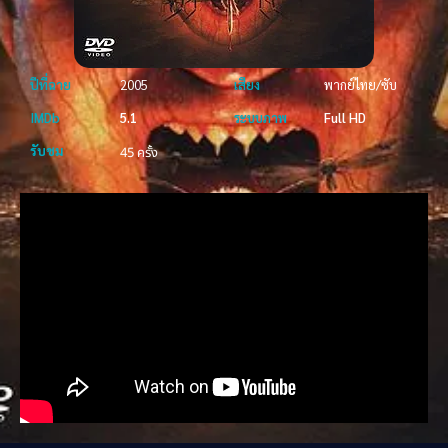
ปีที่ฉาย
2005
เสียง
พากย์ไทย/ซับ
IMDb
5.1
ระบบภาพ
Full HD
รับชม
45 ครั้ง