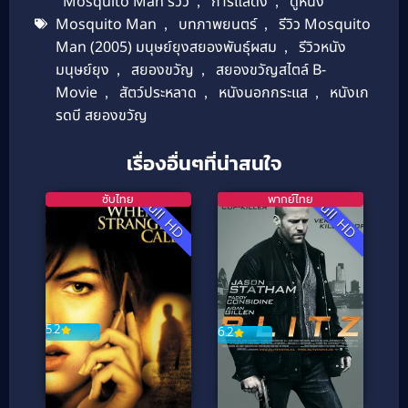
Mosquito Man รีวิว
,
การแสดง
,
ดูหนัง
Mosquito Man
,
บทภาพยนตร์
,
รีวิว Mosquito
Man (2005) มนุษย์ยุงสยองพันธุ์ผสม
,
รีวิวหนัง
มนุษย์ยุง
,
สยองขวัญ
,
สยองขวัญสไตล์ B-
Movie
,
สัตว์ประหลาด
,
หนังนอกกระแส
,
หนังเก
รดบี สยองขวัญ
เรื่องอื่นๆที่น่าสนใจ
ซับไทย
พากย์ไทย
Full HD
Full HD
5.2
6.2