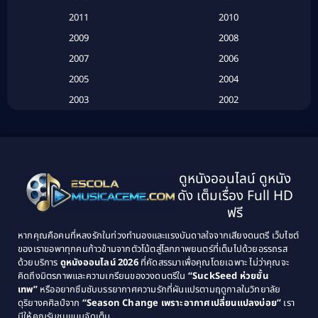
2011
2010
Betrayal
(1)
2009
2008
Biography
(3)
2007
2006
2005
2004
Biography ชีวประวัติ
(26)
2003
2002
Biography ชีวิตจริง
(41)
2001
2000
1999
1998
Black Comedy
(10)
1997
1996
Classic หนังคลาสสิก
(134)
ดูหนังออนไลน์ ดูหนัง
1995
1994
ดัง เต็มเรื่อง Full HD
Classic หนังคลาสสิก
(21)
1993
1992
ฟรี
1991
1990
Classic หนังคลาสสิก
(25)
หากคุณคือคนที่หลงรักในท่วงทำนองและแรงบันดาลใจจากเสียงดนตรี เว็บไซต์
1989
1988
ของเราขอพาทุกคนก้าวข้ามจากตัวโน้ตสู่โลกภาพยนตร์ที่เต็มไปด้วยอรรถรส
Comedy ตลก
(46)
ด้วยบริการ
ดูหนังออนไลน์ 2026
ที่คัดสรรมาเพื่อคุณโดยเฉพาะ ไม่ว่าคุณจะ
1987
1986
คิดถึงมิตรภาพและความเกรียนของวงดนตรีใน
“SuckSeed ห่วยขั้น
1985
1984
Comedy ตลก
(515)
เทพ”
หรืออยากซึมซับบรรยากาศความรักที่ผันแปรตามฤดูกาลในวิทยาลัย
ดุริยางคศิลป์จาก
“Season Change เพราะอากาศเปลี่ยนแปลงบ่อย”
เรา
1983
1982
มีให้คุณรับชมแบบจัดเต็ม
Comedy ตลกขบขัน
(4)