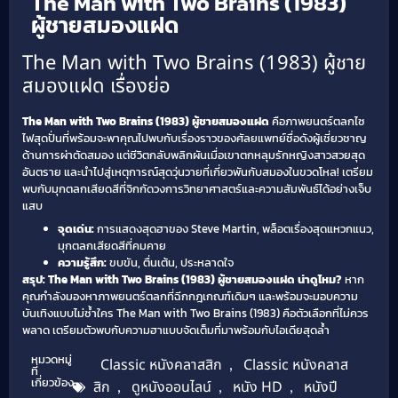
The Man with Two Brains (1983)
ผู้ชายสมองแฝด
The Man with Two Brains (1983) ผู้ชาย
สมองแฝด เรื่องย่อ
The Man with Two Brains (1983) ผู้ชายสมองแฝด
คือภาพยนตร์ตลกไซ
ไฟสุดปั่นที่พร้อมจะพาคุณไปพบกับเรื่องราวของศัลยแพทย์ชื่อดังผู้เชี่ยวชาญ
ด้านการผ่าตัดสมอง แต่ชีวิตกลับพลิกผันเมื่อเขาตกหลุมรักหญิงสาวสวยสุด
อันตราย และนำไปสู่เหตุการณ์สุดวุ่นวายที่เกี่ยวพันกับสมองในขวดโหล! เตรียม
พบกับมุกตลกเสียดสีที่จิกกัดวงการวิทยาศาสตร์และความสัมพันธ์ได้อย่างเจ็บ
แสบ
จุดเด่น:
การแสดงสุดฮาของ Steve Martin, พล็อตเรื่องสุดแหวกแนว,
มุกตลกเสียดสีที่คมคาย
ความรู้สึก:
ขบขัน, ตื่นเต้น, ประหลาดใจ
สรุป: The Man with Two Brains (1983) ผู้ชายสมองแฝด น่าดูไหม?
หาก
คุณกำลังมองหาภาพยนตร์ตลกที่ฉีกกฎเกณฑ์เดิมๆ และพร้อมจะมอบความ
บันเทิงแบบไม่ซ้ำใคร The Man with Two Brains (1983) คือตัวเลือกที่ไม่ควร
พลาด เตรียมตัวพบกับความฮาแบบจัดเต็มที่มาพร้อมกับไอเดียสุดล้ำ
หมวดหมู่
Classic หนังคลาสสิก
,
Classic หนังคลาส
ที่
เกี่ยวข้อง
สิก
,
ดูหนังออนไลน์
,
หนัง HD
,
หนังปี