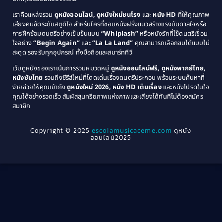
1981
1980
เราคือแหล่งรวม
ดูหนังออนไลน์, ดูหนังใหม่ชนโรง
และ
หนัง HD
ที่ให้คุณภาพ
1979
Coming of Age ก้าวพ้นวัย
(1)
1978
เสียงคมชัดระดับสตูดิโอ สำหรับใครที่ชอบหนังฝรั่งแนวสร้างแรงบันดาลใจหรือ
การฝึกซ้อมดนตรีอย่างเข้มข้นแบบ
“Whiplash”
หรือหนังรักที่ใช้ดนตรีเชื่อม
1976
1975
Coming-of-Age
(3)
ใจอย่าง
“Begin Again”
และ
“La La Land”
คุณสามารถเลือกชมได้แบบไม่
1974
1972
สะดุด รองรับทุกอุปกรณ์ ทั้งมือถือและสมาร์ททีวี
Coming-of-age ชีวิตวัยรุ่น
(21)
1971
1970
เว็บดูหนังของเราเน้นการรวมหมวดหมู่
ดูหนังออนไลน์ฟรี, ดูหนังพากย์ไทย,
หนังซับไทย
รวมถึงซีรีส์ใหม่ที่โดดเด่นเรื่องดนตรีประกอบ พร้อมระบบค้นหาที่
1969
1968
Community
(1)
ง่ายช่วยให้คุณเข้าถึง
ดูหนังใหม่ 2026, หนัง HD เต็มเรื่อง
และหนังโปรดในใจ
1964
1963
คุณได้อย่างรวดเร็ว สัมผัสสุนทรียภาพแห่งภาพและเสียงได้ทันทีไม่ต้องสมัคร
Crime อาชญากรรม
(78)
สมาชิก
1962
1956
1954
1950
Crime อาชญากรรม
(289)
Copyright © 2025
escolamusicaceme.com
ดูหนัง
1940
ออนไลน์2025
Cult Film
(4)
Culture
(8)
Dance เต้น
(13)
Dark Comedy ตลกร้าย
(11)