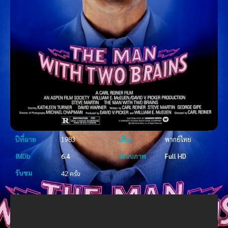
ปีที่ฉาย
1983
เสียง
พากย์ไทย
IMDb
6.4
ระบบภาพ
Full HD
รับชม
42 ครั้ง