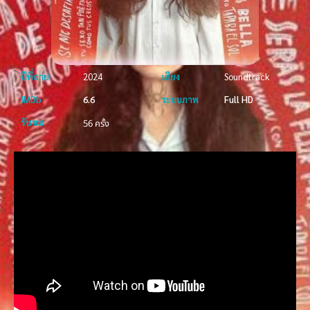
ปีที่ฉาย
2024
เสียง
Soundtrack
IMDb
6.6
ระบบภาพ
Full HD
รับชม
56 ครั้ง