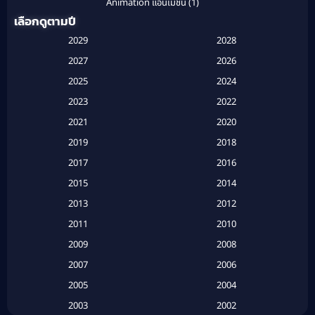
Animation แอนิเมชั่น
(1)
เลือกดูตามปี
Anthology
(1)
2029
2028
Apple TV
(20)
2027
2026
2025
2024
Apple TV+
(120)
2023
2022
Based on a True Story สร้างจากเรื่องจริง
(2)
2021
2020
2019
2018
Based on a True Story เรื่องจริง
(16)
2017
2016
Based on a True Story เรื่องจริง
(20)
2015
2014
2013
2012
Based on Novel
(6)
2011
2010
Betrayal
(1)
2009
2008
Biography
(3)
2007
2006
2005
2004
Biography ชีวประวัติ
(26)
2003
2002