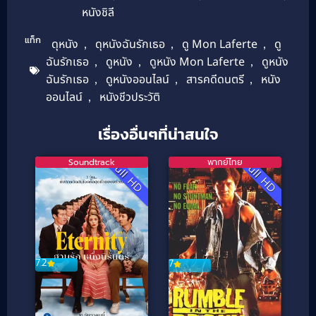
หนังชิลี
แท็ก
ดุหนัง
,
ดุหนังฉันรักเธอ
,
ดู Mon Laferte
,
ดู
ฉันรักเธอ
,
ดูหนัง
,
ดูหนัง Mon Laferte
,
ดูหนัง
ฉันรักเธอ
,
ดูหนังออนไลน์
,
สารคดีดนตรี
,
หนัง
ออนไลน์
,
หนังชีวประวัติ
เรื่องอื่นๆที่น่าสนใจ
Soundtrack
พากย์ไทย
Full HD
Full HD
7.2
7