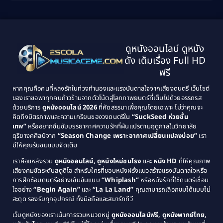
Biography ชีวิตจริง
(41)
2001
2000
1999
1998
Black Comedy
(10)
1997
1996
Classic หนังคลาสสิก
(25)
ดูหนังออนไลน์ ดูหนัง
1995
1994
ดัง เต็มเรื่อง Full HD
Classic หนังคลาสสิก
(134)
1993
1992
ฟรี
1991
1990
Classic หนังคลาสสิก
(21)
หากคุณคือคนที่หลงรักในท่วงทำนองและแรงบันดาลใจจากเสียงดนตรี เว็บไซต์
1989
1988
ของเราขอพาทุกคนก้าวข้ามจากตัวโน้ตสู่โลกภาพยนตร์ที่เต็มไปด้วยอรรถรส
Comedy ตลก
(515)
ด้วยบริการ
ดูหนังออนไลน์ 2026
ที่คัดสรรมาเพื่อคุณโดยเฉพาะ ไม่ว่าคุณจะ
1987
1986
คิดถึงมิตรภาพและความเกรียนของวงดนตรีใน
“SuckSeed ห่วยขั้น
1985
1984
Comedy ตลก
(46)
เทพ”
หรืออยากซึมซับบรรยากาศความรักที่ผันแปรตามฤดูกาลในวิทยาลัย
ดุริยางคศิลป์จาก
“Season Change เพราะอากาศเปลี่ยนแปลงบ่อย”
เรา
1983
1982
มีให้คุณรับชมแบบจัดเต็ม
Comedy ตลกขบขัน
(4)
1981
1980
เราคือแหล่งรวม
ดูหนังออนไลน์, ดูหนังใหม่ชนโรง
และ
หนัง HD
ที่ให้คุณภาพ
1979
Coming of Age ก้าวพ้นวัย
(1)
1978
เสียงคมชัดระดับสตูดิโอ สำหรับใครที่ชอบหนังฝรั่งแนวสร้างแรงบันดาลใจหรือ
การฝึกซ้อมดนตรีอย่างเข้มข้นแบบ
“Whiplash”
หรือหนังรักที่ใช้ดนตรีเชื่อม
1976
1975
Coming-of-Age
(3)
ใจอย่าง
“Begin Again”
และ
“La La Land”
คุณสามารถเลือกชมได้แบบไม่
1974
1972
สะดุด รองรับทุกอุปกรณ์ ทั้งมือถือและสมาร์ททีวี
Coming-of-age ชีวิตวัยรุ่น
(21)
1971
1970
เว็บดูหนังของเราเน้นการรวมหมวดหมู่
ดูหนังออนไลน์ฟรี, ดูหนังพากย์ไทย,