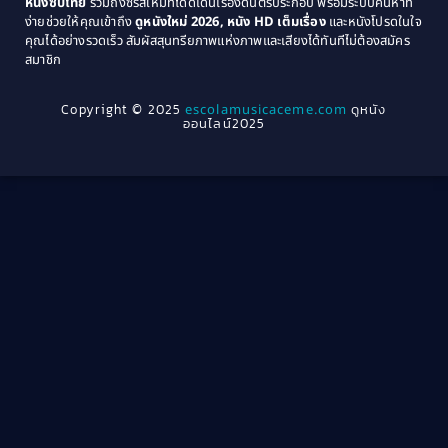
หนังซับไทย
รวมถึงซีรีส์ใหม่ที่โดดเด่นเรื่องดนตรีประกอบ พร้อมระบบค้นหาที่
1969
1968
Community
(1)
ง่ายช่วยให้คุณเข้าถึง
ดูหนังใหม่ 2026, หนัง HD เต็มเรื่อง
และหนังโปรดในใจ
1964
1963
คุณได้อย่างรวดเร็ว สัมผัสสุนทรียภาพแห่งภาพและเสียงได้ทันทีไม่ต้องสมัคร
Crime อาชญากรรม
(289)
สมาชิก
1962
1956
1954
1950
Crime อาชญากรรม
(78)
Copyright © 2025
escolamusicaceme.com
ดูหนัง
1940
ออนไลน์2025
Cult Film
(4)
Culture
(8)
Dance เต้น
(13)
Dark Comedy ตลกร้าย
(11)
Detective
(21)
Detective สืบสวน
(40)
Detective สืบสวน
(46)
Disaster
(22)