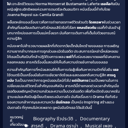
ไป
เจาะลึกชีวิตของ Norma Monserrat Bustamante Laferte
เธอคือ
ศิลปิน
หญิงผู้ทรงอิทธิพลแห่งวงการดนตรีละตินอเมริกา หนังเรื่องนี้กำกับโดย
Joanna Reposi และ Camila Grandi
พล็อตหลักของเรื่องราวคือการถ่ายทอดภาพชีวิตส่วนตัว
โดยเฉพาะ
ในช่วงเวลา
สำคัญที่เธอต้องเดินทางทัวร์คอนเสิร์ตไปทั่วโลก
ขณะเดียวกัน
เธอก็กำลังเข้าสู่
บทบาทใหม่ของการเป็นแม่ครั้งแรก มันคือการเดินทางที่เต็มไปด้วยอารมณ์
ความรู้สึก
หนังจะพาไปสำรวจบาดแผลลึกที่เกิดจากวัยเด็กอันโหดร้ายของเธอ การเผชิญ
ความยากลำบากและการถูกล่วงละเมิดในอดีต ประสบการณ์เหล่านี้หล่อหลอม
ให้เธอเป็นศิลปินที่กล้าปฏิวัติวงการเพลง
แต่
ก็ทิ้งร่องรอยบาดแผลที่ยังคงตาม
หลอกหลอน สารคดีเรื่องนี้แสดงให้เห็นถึงความขัดแย้งภายในของเธอ
ความสำคัญคือการที่หนังแสดงให้เห็นการต่อสู้เพื่อค้นหาความรักที่ยั่งยืน
เธอ
ใช้ดนตรีเป็นเครื่องมือในการเยียวยาจิตใจและแสดงออกถึงความรู้สึก
การดู
หนัง
จึงเป็นมากกว่าการดูหนังออนไลน์ทั่วไป
แต่เป็นการ
ร่วมเป็นพยานในการ
เปลี่ยนแปลงชีวิตครั้งสำคัญของศิลปิน สารคดีนี้ถ่ายทอดช่วงเวลาสำคัญเมื่อ
เธอต้องเผชิญหน้าความกลัวและความเจ็บปวดในอดีต เพื่อที่จะเปิดรับอนาคตใน
ฐานะแม่และศิลปินผู้เปี่ยมด้วยแรงบันดาลใจ มันคือเรื่องราว Drama ที่แท้จริง
ของความกล้าหาญและความหวัง
ฉันรักเธอ
เป็นหนัง Inspiring สร้างแรง
บันดาลใจ ที่ทุกคนไม่ควรพลาด ดูหนังฉันรักเธอ ได้แล้ววันนี้
หมวดหมู่
Biography ชีวประวัติ
,
Documentary
ที่
เกี่ยวข้อง
สารคดี
,
Drama ดราม่า
,
Musical เพลง
,