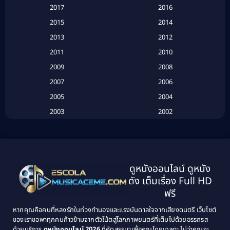
2017
2016
Based on a True Story เรื่องจริง
(16)
2015
2014
2013
2012
Based on Novel
(6)
2011
2010
Betrayal
(1)
2009
2008
Biography
(3)
2007
2006
2005
2004
Biography ชีวประวัติ
(26)
2003
2002
Biography ชีวิตจริง
(41)
2001
2000
1999
1998
Black Comedy
(10)
1997
1996
Classic หนังคลาสสิก
(134)
ดูหนังออนไลน์ ดูหนัง
1995
1994
ดัง เต็มเรื่อง Full HD
Classic หนังคลาสสิก
(21)
1993
1992
ฟรี
1991
1990
Classic หนังคลาสสิก
(25)
หากคุณคือคนที่หลงรักในท่วงทำนองและแรงบันดาลใจจากเสียงดนตรี เว็บไซต์
1989
1988
ของเราขอพาทุกคนก้าวข้ามจากตัวโน้ตสู่โลกภาพยนตร์ที่เต็มไปด้วยอรรถรส
Comedy ตลก
(46)
ด้วยบริการ
ดูหนังออนไลน์ 2026
ที่คัดสรรมาเพื่อคุณโดยเฉพาะ ไม่ว่าคุณจะ