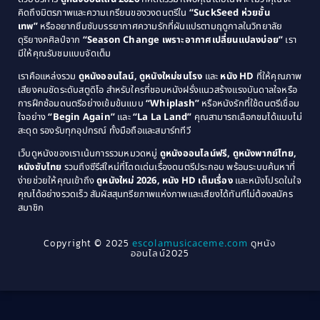
1987
1986
คิดถึงมิตรภาพและความเกรียนของวงดนตรีใน
“SuckSeed ห่วยขั้น
1985
1984
Comedy ตลก
(515)
เทพ”
หรืออยากซึมซับบรรยากาศความรักที่ผันแปรตามฤดูกาลในวิทยาลัย
ดุริยางคศิลป์จาก
“Season Change เพราะอากาศเปลี่ยนแปลงบ่อย”
เรา
1983
1982
มีให้คุณรับชมแบบจัดเต็ม
Comedy ตลกขบขัน
(4)
1981
1980
เราคือแหล่งรวม
ดูหนังออนไลน์, ดูหนังใหม่ชนโรง
และ
หนัง HD
ที่ให้คุณภาพ
1979
Coming of Age ก้าวพ้นวัย
(1)
1978
เสียงคมชัดระดับสตูดิโอ สำหรับใครที่ชอบหนังฝรั่งแนวสร้างแรงบันดาลใจหรือ
การฝึกซ้อมดนตรีอย่างเข้มข้นแบบ
“Whiplash”
หรือหนังรักที่ใช้ดนตรีเชื่อม
1976
1975
Coming-of-Age
(3)
ใจอย่าง
“Begin Again”
และ
“La La Land”
คุณสามารถเลือกชมได้แบบไม่
1974
1972
สะดุด รองรับทุกอุปกรณ์ ทั้งมือถือและสมาร์ททีวี
Coming-of-age ชีวิตวัยรุ่น
(21)
1971
1970
เว็บดูหนังของเราเน้นการรวมหมวดหมู่
ดูหนังออนไลน์ฟรี, ดูหนังพากย์ไทย,
หนังซับไทย
รวมถึงซีรีส์ใหม่ที่โดดเด่นเรื่องดนตรีประกอบ พร้อมระบบค้นหาที่
1969
1968
Community
(1)
ง่ายช่วยให้คุณเข้าถึง
ดูหนังใหม่ 2026, หนัง HD เต็มเรื่อง
และหนังโปรดในใจ
1964
1963
คุณได้อย่างรวดเร็ว สัมผัสสุนทรียภาพแห่งภาพและเสียงได้ทันทีไม่ต้องสมัคร
Crime อาชญากรรม
(78)
สมาชิก
1962
1956
1954
1950
Crime อาชญากรรม
(289)
Copyright © 2025
escolamusicaceme.com
ดูหนัง
1940
ออนไลน์2025
Cult Film
(4)
Culture
(8)
Dance เต้น
(13)