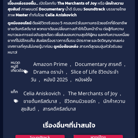
เบื้องหลังรอยยิ้ม…
เปิดโลกกับ
The Merchants of Joy
หรือ
นักค้าความ
สุขสันต์
ภาพยนตร์
Documentary
น้ำดี รับชม
Soundtrack
บรรยายไทย
ภาพ
Master
กำกับโดย
Celia Aniskovich
ดูหนังออนไลน์
ตีแผ่ชีวิตจริงของ 5 ครอบครัวในมหานครนิวยอร์กที่ยึดอาชีพ
ขายต้นคริสต์มาส พวกเขาต้องเปลี่ยนทางเท้าให้เป็นหน้าร้าน ต่อสู้กับความ
หนาวและการแข่งขันสุดเดือด เพื่อส่งมอบความสุขให้ผู้คน แลกกับความเหนื่อย
ยากที่ไม่มีใครเห็น สัมผัสเรื่องราวการดิ้นรน มิตรภาพ และจิตวิญญาณแห่ง
เทศกาลที่คุณไม่เคยรู้มาก่อน
ดูหนังย้อนหลัง
สารคดีสุดอบอุ่นหัวใจรับลม
หนาว!
หมวด
Amazon Prime
,
Documentary สารคดี
,
หมู่ที่
เกี่ยวข้อง
Drama ดราม่า
,
Slice of Life ชีวิตประจำ
วัน
,
หนังปี 2025
,
หนังฝรั่ง
แท็ก
Celia Aniskovich
,
The Merchants of Joy
,
ขายต้นคริสต์มาส
,
ชีวิตคนนิวยอร์ก
,
นักค้าความ
สุขสันต์
,
สารคดีคริสต์มาส
เรื่องอื่นๆที่น่าสนใจ
5.3
Soundtrack
พากย์ไทย