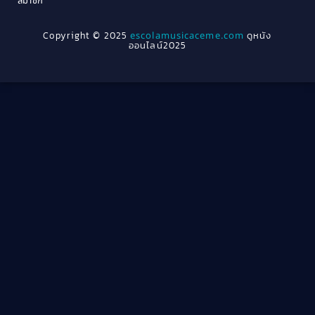
สมาชิก
1962
1956
1954
1950
Crime อาชญากรรม
(289)
Copyright © 2025
escolamusicaceme.com
ดูหนัง
1940
ออนไลน์2025
Cult Film
(4)
Culture
(8)
Dance เต้น
(13)
Dark Comedy ตลกร้าย
(11)
Detective
(21)
Detective สืบสวน
(46)
Detective สืบสวน
(40)
Disaster
(22)
Disney+
(42)
Documentary สารคดี
(4)