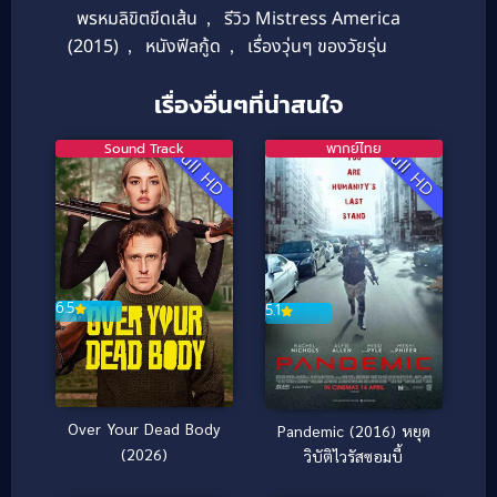
พรหมลิขิตขีดเส้น
,
รีวิว Mistress America
(2015)
,
หนังฟีลกู้ด
,
เรื่องวุ่นๆ ของวัยรุ่น
เรื่องอื่นๆที่น่าสนใจ
Sound Track
พากย์ไทย
Full HD
Full HD
6.5
5.1
Over Your Dead Body
Pandemic (2016) หยุด
(2026)
วิบัติไวรัสซอมบี้