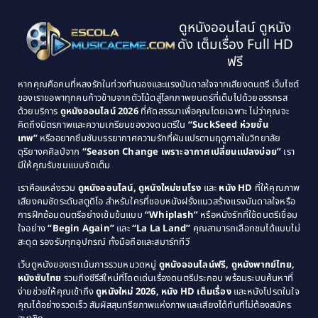
1997
1996
Classic หนังคลาสสิก
(134)
ดูหนังออนไลน์ ดูหนัง
1995
1994
ดัง เต็มเรื่อง Full HD
Classic หนังคลาสสิก
(21)
1993
1992
ฟรี
1991
1990
Classic หนังคลาสสิก
(25)
หากคุณคือคนที่หลงรักในท่วงทำนองและแรงบันดาลใจจากเสียงดนตรี เว็บไซต์
1989
1988
ของเราขอพาทุกคนก้าวข้ามจากตัวโน้ตสู่โลกภาพยนตร์ที่เต็มไปด้วยอรรถรส
Comedy ตลก
(46)
ด้วยบริการ
ดูหนังออนไลน์ 2026
ที่คัดสรรมาเพื่อคุณโดยเฉพาะ ไม่ว่าคุณจะ
1987
1986
คิดถึงมิตรภาพและความเกรียนของวงดนตรีใน
“SuckSeed ห่วยขั้น
1985
1984
Comedy ตลก
(515)
เทพ”
หรืออยากซึมซับบรรยากาศความรักที่ผันแปรตามฤดูกาลในวิทยาลัย
ดุริยางคศิลป์จาก
“Season Change เพราะอากาศเปลี่ยนแปลงบ่อย”
เรา
1983
1982
มีให้คุณรับชมแบบจัดเต็ม
Comedy ตลกขบขัน
(4)
1981
1980
เราคือแหล่งรวม
ดูหนังออนไลน์, ดูหนังใหม่ชนโรง
และ
หนัง HD
ที่ให้คุณภาพ
1979
Coming of Age ก้าวพ้นวัย
(1)
1978
เสียงคมชัดระดับสตูดิโอ สำหรับใครที่ชอบหนังฝรั่งแนวสร้างแรงบันดาลใจหรือ
การฝึกซ้อมดนตรีอย่างเข้มข้นแบบ
“Whiplash”
หรือหนังรักที่ใช้ดนตรีเชื่อม
1976
1975
Coming-of-Age
(3)
ใจอย่าง
“Begin Again”
และ
“La La Land”
คุณสามารถเลือกชมได้แบบไม่
1974
1972
สะดุด รองรับทุกอุปกรณ์ ทั้งมือถือและสมาร์ททีวี
Coming-of-age ชีวิตวัยรุ่น
(21)
1971
1970
เว็บดูหนังของเราเน้นการรวมหมวดหมู่
ดูหนังออนไลน์ฟรี, ดูหนังพากย์ไทย,
หนังซับไทย
รวมถึงซีรีส์ใหม่ที่โดดเด่นเรื่องดนตรีประกอบ พร้อมระบบค้นหาที่
1969
1968
Community
(1)
ง่ายช่วยให้คุณเข้าถึง
ดูหนังใหม่ 2026, หนัง HD เต็มเรื่อง
และหนังโปรดในใจ
1964
1963
คุณได้อย่างรวดเร็ว สัมผัสสุนทรียภาพแห่งภาพและเสียงได้ทันทีไม่ต้องสมัคร
Crime อาชญากรรม
(78)