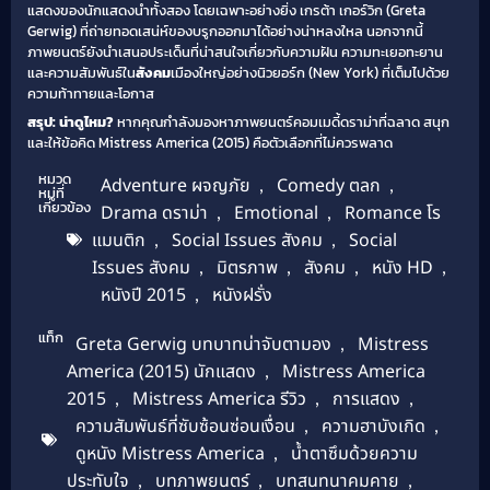
แสดงของนักแสดงนำทั้งสอง โดยเฉพาะอย่างยิ่ง เกรต้า เกอร์วิก (Greta
Gerwig) ที่ถ่ายทอดเสน่ห์ของบรูกออกมาได้อย่างน่าหลงใหล นอกจากนี้
ภาพยนตร์ยังนำเสนอประเด็นที่น่าสนใจเกี่ยวกับความฝัน ความทะเยอทะยาน
และความสัมพันธ์ใน
สังคม
เมืองใหญ่อย่างนิวยอร์ก (New York) ที่เต็มไปด้วย
ความท้าทายและโอกาส
สรุป: น่าดูไหม?
หากคุณกำลังมองหาภาพยนตร์คอมเมดี้ดราม่าที่ฉลาด สนุก
และให้ข้อคิด Mistress America (2015) คือตัวเลือกที่ไม่ควรพลาด
หมวด
Adventure ผจญภัย
,
Comedy ตลก
,
หมู่ที่
เกี่ยวข้อง
Drama ดราม่า
,
Emotional
,
Romance โร
แมนติก
,
Social Issues สังคม
,
Social
Issues สังคม
,
มิตรภาพ
,
สังคม
,
หนัง HD
,
หนังปี 2015
,
หนังฝรั่ง
แท็ก
Greta Gerwig บทบาทน่าจับตามอง
,
Mistress
America (2015) นักแสดง
,
Mistress America
2015
,
Mistress America รีวิว
,
การแสดง
,
ความสัมพันธ์ที่ซับซ้อนซ่อนเงื่อน
,
ความฮาบังเกิด
,
ดูหนัง Mistress America
,
น้ำตาซึมด้วยความ
ประทับใจ
,
บทภาพยนตร์
,
บทสนทนาคมคาย
,