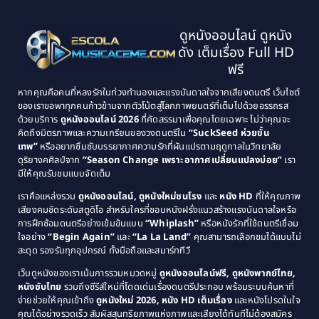
Black Comedy
(10)
1997
1996
Classic หนังคลาสสิก
(134)
ดูหนังออนไลน์ ดูหนัง
1995
1994
ดัง เต็มเรื่อง Full HD
Classic หนังคลาสสิก
(21)
1993
1992
ฟรี
1991
1990
Classic หนังคลาสสิก
(25)
หากคุณคือคนที่หลงรักในท่วงทำนองและแรงบันดาลใจจากเสียงดนตรี เว็บไซต์
1989
1988
ของเราขอพาทุกคนก้าวข้ามจากตัวโน้ตสู่โลกภาพยนตร์ที่เต็มไปด้วยอรรถรส
Comedy ตลก
(46)
ด้วยบริการ
ดูหนังออนไลน์ 2026
ที่คัดสรรมาเพื่อคุณโดยเฉพาะ ไม่ว่าคุณจะ
1987
1986
คิดถึงมิตรภาพและความเกรียนของวงดนตรีใน
“SuckSeed ห่วยขั้น
1985
1984
Comedy ตลก
(515)
เทพ”
หรืออยากซึมซับบรรยากาศความรักที่ผันแปรตามฤดูกาลในวิทยาลัย
ดุริยางคศิลป์จาก
“Season Change เพราะอากาศเปลี่ยนแปลงบ่อย”
เรา
1983
1982
มีให้คุณรับชมแบบจัดเต็ม
Comedy ตลกขบขัน
(4)
1981
1980
เราคือแหล่งรวม
ดูหนังออนไลน์, ดูหนังใหม่ชนโรง
และ
หนัง HD
ที่ให้คุณภาพ
1979
Coming of Age ก้าวพ้นวัย
(1)
1978
เสียงคมชัดระดับสตูดิโอ สำหรับใครที่ชอบหนังฝรั่งแนวสร้างแรงบันดาลใจหรือ
การฝึกซ้อมดนตรีอย่างเข้มข้นแบบ
“Whiplash”
หรือหนังรักที่ใช้ดนตรีเชื่อม
1976
1975
Coming-of-Age
(3)
ใจอย่าง
“Begin Again”
และ
“La La Land”
คุณสามารถเลือกชมได้แบบไม่
1974
1972
สะดุด รองรับทุกอุปกรณ์ ทั้งมือถือและสมาร์ททีวี
Coming-of-age ชีวิตวัยรุ่น
(21)
1971
1970
เว็บดูหนังของเราเน้นการรวมหมวดหมู่
ดูหนังออนไลน์ฟรี, ดูหนังพากย์ไทย,
หนังซับไทย
รวมถึงซีรีส์ใหม่ที่โดดเด่นเรื่องดนตรีประกอบ พร้อมระบบค้นหาที่
1969
1968
Community
(1)
ง่ายช่วยให้คุณเข้าถึง
ดูหนังใหม่ 2026, หนัง HD เต็มเรื่อง
และหนังโปรดในใจ
1964
1963
คุณได้อย่างรวดเร็ว สัมผัสสุนทรียภาพแห่งภาพและเสียงได้ทันทีไม่ต้องสมัคร