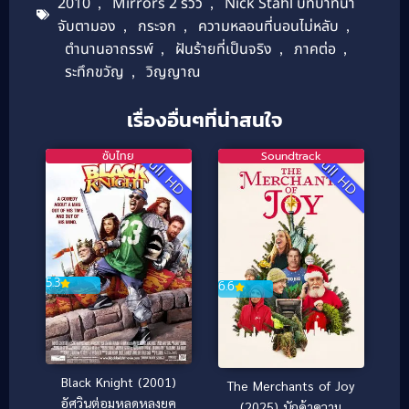
2010
,
Mirrors 2 รีวิว
,
Nick Stahl บทบาทน่า
จับตามอง
,
กระจก
,
ความหลอนที่นอนไม่หลับ
,
ตำนานอาถรรพ์
,
ฝันร้ายที่เป็นจริง
,
ภาคต่อ
,
ระทึกขวัญ
,
วิญญาณ
เรื่องอื่นๆที่น่าสนใจ
ซับไทย
Soundtrack
Full HD
Full HD
5.3
6.6
Black Knight (2001)
The Merchants of Joy
อัศวินต่อมหลุดหลงยุค
(2025) นักค้าความ