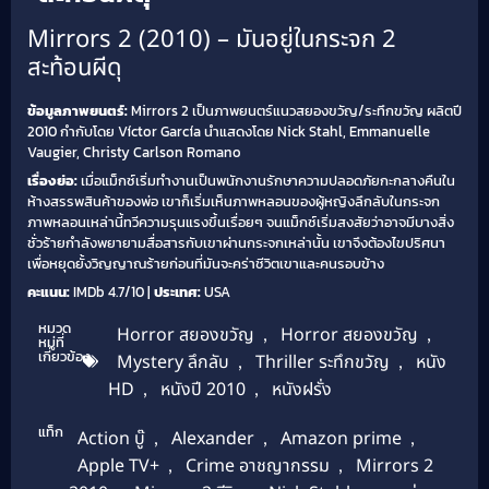
Mirrors 2 (2010) – มันอยู่ในกระจก 2
สะท้อนผีดุ
ข้อมูลภาพยนตร์:
Mirrors 2 เป็นภาพยนตร์แนวสยองขวัญ/ระทึกขวัญ ผลิตปี
2010 กำกับโดย Víctor García นำแสดงโดย Nick Stahl, Emmanuelle
Vaugier, Christy Carlson Romano
เรื่องย่อ:
เมื่อแม็กซ์เริ่มทำงานเป็นพนักงานรักษาความปลอดภัยกะกลางคืนใน
ห้างสรรพสินค้าของพ่อ เขาก็เริ่มเห็นภาพหลอนของผู้หญิงลึกลับในกระจก
ภาพหลอนเหล่านี้ทวีความรุนแรงขึ้นเรื่อยๆ จนแม็กซ์เริ่มสงสัยว่าอาจมีบางสิ่ง
ชั่วร้ายกำลังพยายามสื่อสารกับเขาผ่านกระจกเหล่านั้น เขาจึงต้องไขปริศนา
เพื่อหยุดยั้งวิญญาณร้ายก่อนที่มันจะคร่าชีวิตเขาและคนรอบข้าง
คะแนน:
IMDb 4.7/10 |
ประเทศ:
USA
หมวด
Horror สยองขวัญ
,
Horror สยองขวัญ
,
หมู่ที่
เกี่ยวข้อง
Mystery ลึกลับ
,
Thriller ระทึกขวัญ
,
หนัง
HD
,
หนังปี 2010
,
หนังฝรั่ง
แท็ก
Action บู๊
,
Alexander
,
Amazon prime
,
Apple TV+
,
Crime อาชญากรรม
,
Mirrors 2