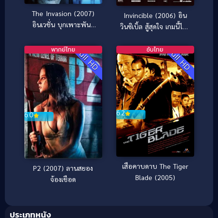
The Invasion (2007)
Invincible (2006) อิน
อินเวชั่น บุกเพาะพันธุ์
วินซิเบิ้ล สู้สุดใจ เกมนี้ไม่มี
มฤตยู
วันแพ้
พากย์ไทย
ซับไทย
Full HD
Full HD
6.2
6.0
เสือคาบดาบ The Tiger
P2 (2007) ลานสยอง
Blade (2005)
จ้องเชือด
ประเภทหนัง