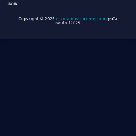
Crime อาชญากรรม
(78)
สมาชิก
1962
1956
1954
1950
Crime อาชญากรรม
(289)
Copyright © 2025
escolamusicaceme.com
ดูหนัง
1940
ออนไลน์2025
Cult Film
(4)
Culture
(8)
Dance เต้น
(13)
Dark Comedy ตลกร้าย
(11)
Detective
(21)
Detective สืบสวน
(46)
Detective สืบสวน
(40)
Disaster
(22)
Disney+
(42)