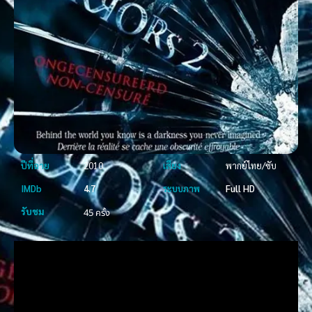
ปีที่ฉาย
2010
เสียง
พากย์ไทย/ซับ
IMDb
4.7
ระบบภาพ
Full HD
รับชม
45 ครั้ง