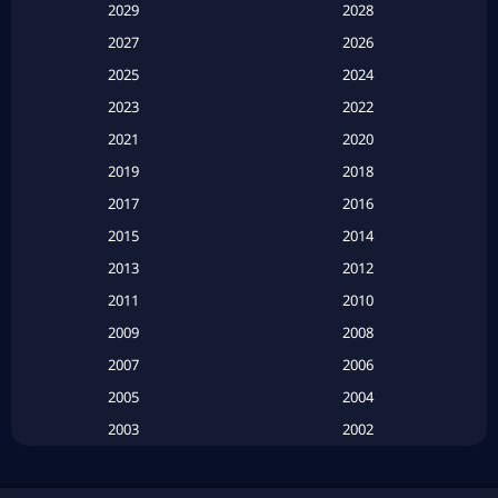
2029
2028
Apple TV
(20)
2027
2026
2025
2024
Apple TV+
(120)
2023
2022
Based on a True Story สร้างจากเรื่องจริง
(2)
2021
2020
2019
2018
Based on a True Story เรื่องจริง
(20)
2017
2016
Based on a True Story เรื่องจริง
(16)
2015
2014
2013
2012
Based on Novel
(6)
2011
2010
Betrayal
(1)
2009
2008
Biography
(3)
2007
2006
2005
2004
Biography ชีวประวัติ
(26)
2003
2002
Biography ชีวิตจริง
(41)
2001
2000
1999
1998