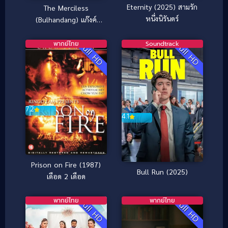
Eternity (2025) สามรัก
The Merciless
หนึ่งนิรันดร์
(Bulhandang) แก๊งค์
ระห่ำ โหดทะลุพิกัด
(2017)
พากย์ไทย
Soundtrack
Full HD
Full HD
7.2
4.1
Prison on Fire (1987)
Bull Run (2025)
เดือด 2 เดือด
พากย์ไทย
พากย์ไทย
Full HD
Full HD