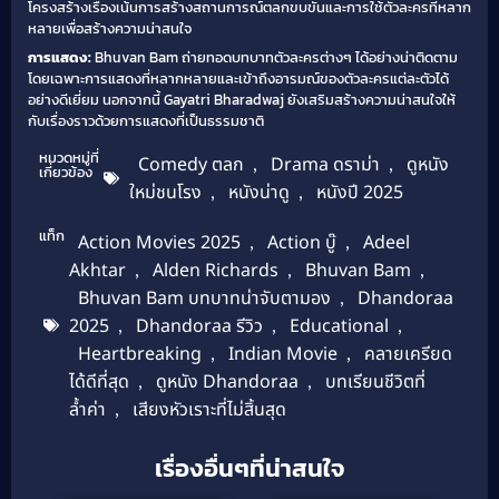
โครงสร้างเรื่องเน้นการสร้างสถานการณ์ตลกขบขันและการใช้ตัวละครที่หลาก
หลายเพื่อสร้างความน่าสนใจ
การแสดง:
Bhuvan Bam ถ่ายทอดบทบาทตัวละครต่างๆ ได้อย่างน่าติดตาม
โดยเฉพาะการแสดงที่หลากหลายและเข้าถึงอารมณ์ของตัวละครแต่ละตัวได้
อย่างดีเยี่ยม นอกจากนี้ Gayatri Bharadwaj ยังเสริมสร้างความน่าสนใจให้
กับเรื่องราวด้วยการแสดงที่เป็นธรรมชาติ
หมวดหมู่ที่
Comedy ตลก
,
Drama ดราม่า
,
ดูหนัง
เกี่ยวข้อง
ใหม่ชนโรง
,
หนังน่าดู
,
หนังปี 2025
แท็ก
Action Movies 2025
,
Action บู๊
,
Adeel
Akhtar
,
Alden Richards
,
Bhuvan Bam
,
Bhuvan Bam บทบาทน่าจับตามอง
,
Dhandoraa
2025
,
Dhandoraa รีวิว
,
Educational
,
Heartbreaking
,
Indian Movie
,
คลายเครียด
ได้ดีที่สุด
,
ดูหนัง Dhandoraa
,
บทเรียนชีวิตที่
ล้ำค่า
,
เสียงหัวเราะที่ไม่สิ้นสุด
เรื่องอื่นๆที่น่าสนใจ