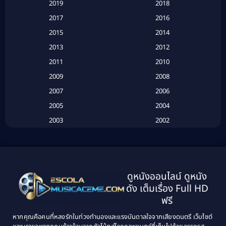
2019
2018
Based on a True Story เรื่องจริง
(20)
2017
2016
Based on a True Story เรื่องจริง
(16)
2015
2014
2013
2012
Based on Novel
(6)
2011
2010
Betrayal
(1)
2009
2008
Biography
(3)
2007
2006
2005
2004
Biography ชีวประวัติ
(26)
2003
2002
Biography ชีวิตจริง
(41)
2001
2000
1999
1998
Black Comedy
(10)
1997
1996
Classic หนังคลาสสิก
(134)
ดูหนังออนไลน์ ดูหนัง
1995
1994
ดัง เต็มเรื่อง Full HD
Classic หนังคลาสสิก
(21)
1993
1992
ฟรี
1991
1990
Classic หนังคลาสสิก
(25)
หากคุณคือคนที่หลงรักในท่วงทำนองและแรงบันดาลใจจากเสียงดนตรี เว็บไซต์
1989
1988