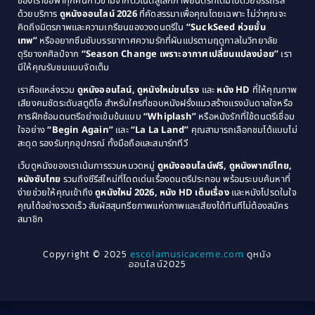
ของเราขอพาทุกคนก้าวข้ามจากตัวโน้ตสู่โลกภาพยนตร์ที่เต็มไปด้วยอรรถรส
Comedy ตลก
(46)
ด้วยบริการ
ดูหนังออนไลน์ 2026
ที่คัดสรรมาเพื่อคุณโดยเฉพาะ ไม่ว่าคุณจะ
1987
1986
คิดถึงมิตรภาพและความเกรียนของวงดนตรีใน
“SuckSeed ห่วยขั้น
1985
1984
Comedy ตลก
(515)
เทพ”
หรืออยากซึมซับบรรยากาศความรักที่ผันแปรตามฤดูกาลในวิทยาลัย
ดุริยางคศิลป์จาก
“Season Change เพราะอากาศเปลี่ยนแปลงบ่อย”
เรา
1983
1982
มีให้คุณรับชมแบบจัดเต็ม
Comedy ตลกขบขัน
(4)
1981
1980
เราคือแหล่งรวม
ดูหนังออนไลน์, ดูหนังใหม่ชนโรง
และ
หนัง HD
ที่ให้คุณภาพ
1979
Coming of Age ก้าวพ้นวัย
(1)
1978
เสียงคมชัดระดับสตูดิโอ สำหรับใครที่ชอบหนังฝรั่งแนวสร้างแรงบันดาลใจหรือ
การฝึกซ้อมดนตรีอย่างเข้มข้นแบบ
“Whiplash”
หรือหนังรักที่ใช้ดนตรีเชื่อม
1976
1975
Coming-of-Age
(3)
ใจอย่าง
“Begin Again”
และ
“La La Land”
คุณสามารถเลือกชมได้แบบไม่
1974
1972
สะดุด รองรับทุกอุปกรณ์ ทั้งมือถือและสมาร์ททีวี
Coming-of-age ชีวิตวัยรุ่น
(21)
1971
1970
เว็บดูหนังของเราเน้นการรวมหมวดหมู่
ดูหนังออนไลน์ฟรี, ดูหนังพากย์ไทย,
หนังซับไทย
รวมถึงซีรีส์ใหม่ที่โดดเด่นเรื่องดนตรีประกอบ พร้อมระบบค้นหาที่
1969
1968
Community
(1)
ง่ายช่วยให้คุณเข้าถึง
ดูหนังใหม่ 2026, หนัง HD เต็มเรื่อง
และหนังโปรดในใจ
1964
1963
คุณได้อย่างรวดเร็ว สัมผัสสุนทรียภาพแห่งภาพและเสียงได้ทันทีไม่ต้องสมัคร
Crime อาชญากรรม
(78)
สมาชิก
1962
1956
1954
1950
Crime อาชญากรรม
(289)
Copyright © 2025
escolamusicaceme.com
ดูหนัง
1940
ออนไลน์2025
Cult Film
(4)
Culture
(8)