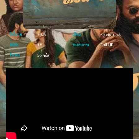
ปีที่ฉาย
2025
เสียง
Soundtrack
IMDb
7.5
ระบบภาพ
Full HD
รับชม
56 ครั้ง