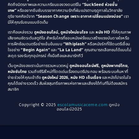
คิดถึงมิตรภาพและความเกรียนของวงดนตรีใน
“SuckSeed ห่วยขั้น
1985
1984
Comedy ตลก
(515)
เทพ”
หรืออยากซึมซับบรรยากาศความรักที่ผันแปรตามฤดูกาลในวิทยาลัย
ดุริยางคศิลป์จาก
“Season Change เพราะอากาศเปลี่ยนแปลงบ่อย”
เรา
1983
1982
มีให้คุณรับชมแบบจัดเต็ม
Comedy ตลกขบขัน
(4)
1981
1980
เราคือแหล่งรวม
ดูหนังออนไลน์, ดูหนังใหม่ชนโรง
และ
หนัง HD
ที่ให้คุณภาพ
1979
Coming of Age ก้าวพ้นวัย
(1)
1978
เสียงคมชัดระดับสตูดิโอ สำหรับใครที่ชอบหนังฝรั่งแนวสร้างแรงบันดาลใจหรือ
การฝึกซ้อมดนตรีอย่างเข้มข้นแบบ
“Whiplash”
หรือหนังรักที่ใช้ดนตรีเชื่อม
1976
1975
Coming-of-Age
(3)
ใจอย่าง
“Begin Again”
และ
“La La Land”
คุณสามารถเลือกชมได้แบบไม่
1974
1972
สะดุด รองรับทุกอุปกรณ์ ทั้งมือถือและสมาร์ททีวี
Coming-of-age ชีวิตวัยรุ่น
(21)
1971
1970
เว็บดูหนังของเราเน้นการรวมหมวดหมู่
ดูหนังออนไลน์ฟรี, ดูหนังพากย์ไทย,
หนังซับไทย
รวมถึงซีรีส์ใหม่ที่โดดเด่นเรื่องดนตรีประกอบ พร้อมระบบค้นหาที่
1969
1968
Community
(1)
ง่ายช่วยให้คุณเข้าถึง
ดูหนังใหม่ 2026, หนัง HD เต็มเรื่อง
และหนังโปรดในใจ
1964
1963
คุณได้อย่างรวดเร็ว สัมผัสสุนทรียภาพแห่งภาพและเสียงได้ทันทีไม่ต้องสมัคร
Crime อาชญากรรม
(78)
สมาชิก
1962
1956
1954
1950
Crime อาชญากรรม
(289)
Copyright © 2025
escolamusicaceme.com
ดูหนัง
1940
ออนไลน์2025
Cult Film
(4)
Culture
(8)
Dance เต้น
(13)