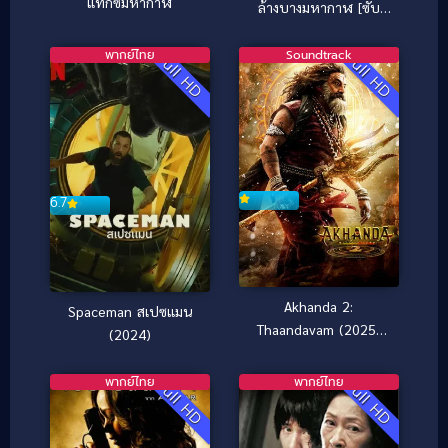
แท็กซี่มหากาฬ
ล้างบางมหากาฬ [ซับ
ไทย]
พากย์ไทย
Soundtrack
Full HD
Full HD
6.7
Akhanda 2:
Spaceman สเปซแมน
Thaandavam (2025)
(2024)
อภินิหารนักรบศักดิ์สิทธิ์
2
พากย์ไทย
พากย์ไทย
Full HD
Full HD