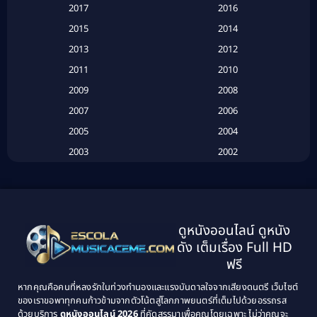
2017
2016
Based on a True Story เรื่องจริง
(16)
2015
2014
2013
2012
Based on Novel
(6)
2011
2010
Betrayal
(1)
2009
2008
Biography
(3)
2007
2006
2005
2004
Biography ชีวประวัติ
(26)
2003
2002
Biography ชีวิตจริง
(41)
2001
2000
1999
1998
Black Comedy
(10)
1997
1996
Classic หนังคลาสสิก
(134)
ดูหนังออนไลน์ ดูหนัง
1995
1994
ดัง เต็มเรื่อง Full HD
Classic หนังคลาสสิก
(21)
1993
1992
ฟรี
1991
1990
Classic หนังคลาสสิก
(25)
หากคุณคือคนที่หลงรักในท่วงทำนองและแรงบันดาลใจจากเสียงดนตรี เว็บไซต์
1989
1988
ของเราขอพาทุกคนก้าวข้ามจากตัวโน้ตสู่โลกภาพยนตร์ที่เต็มไปด้วยอรรถรส
Comedy ตลก
(46)
ด้วยบริการ
ดูหนังออนไลน์ 2026
ที่คัดสรรมาเพื่อคุณโดยเฉพาะ ไม่ว่าคุณจะ
1987
1986