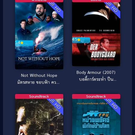
Full HD
Full HD
4.5
5.4
Body Armour (2007)
Not Without Hope
บอดี้การ์ดระห่ำ ปืน
มิตรสหาย ขอบฟ้า ความ
ระเบิด
หวัง (2025)
Soundtrack
Soundtrack
Full HD
Full HD