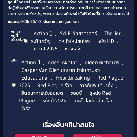
ผู้คนให้กลายเป็นสัตว์ประหลาดกระหายเลือด กลุ่มทหารรับจ้างกลุ่มหนึ่งต้อง
ต่อสู้เพื่อเอาชีวิตรอดและค้นหาทางรักษาโรคระบาดนี้ ท่ามกลางความโกลาหล
และการทรยศหักหลัง, พวกเขาต้องเผชิญหน้ากับฝันร้ายที่ไม่อาจจินตนาการได้
คะแนน:
IMDb 6.5/10 |
ประเทศ:
สหรัฐอเมริกา
หมวด
Action บู๊
,
Sci-Fi วิทยาศาสตร์
,
Thriller
หมู่ที่
เกี่ยวข้อง
ระทึกขวัญ
,
ดูหนังใหม่ชนโรง
,
หนัง HD
,
หนังปี 2025
,
หนังฝรั่ง
แท็ก
Action บู๊
,
Adeel Akhtar
,
Alden Richards
,
Casper Van Dien บทบาทน่าจับตามอง
,
Educational
,
Heartbreaking
,
Red Plague
2025
,
Red Plague รีวิว
,
การค้นพบที่น่าทึ่ง
,
จินตนาการไร้ขอบเขต
,
ซอมบี้
,
ดูหนัง Red
Plague
,
หนังปี 2025
,
เทคโนโลยีเปลี่ยนโลก
,
ไวรัส
เรื่องอื่นๆที่น่าสนใจ
พากย์ไทย
ซับไทย